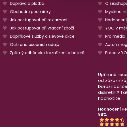
Doprava a platba
O sexshop
Obchodní podmínky
Myslíme na
Jak postupovat při reklamaci
Hodnocení
Jak postupovat při vracení zboží
YOO v méd
Doplňkové služby a slevové akce
Pro média
Ochrana osobních údajů
Autoři ma
Zpětný odběr elektrozařízení a baterií
Práce v Y
Upřímné rece
od zákazníků, 
Dorazil balíč
diskrétní? T
hodnotíte.
Hodnocení He
98%