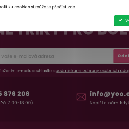
olitiku cookies
si můžete přečíst zde
.
S
É TRIKY PRO BOŽ
Ode
podmínkami ochrany osobních údaj
ložením e-mailu souhlasíte s
5 876 206
info@yoo.
Pá 7.00-18.00)
Napište nám kdyk