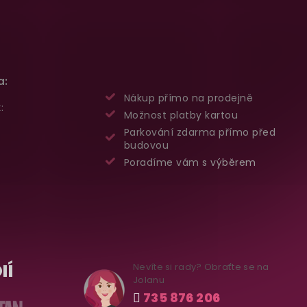
a:
Nákup přímo na prodejně
:
Možnost platby kartou
Parkování zdarma přímo před
budovou
Poradíme vám s výběrem
IÍ
Nevíte si rady? Obraťte se na
Jolanu
735 876 206