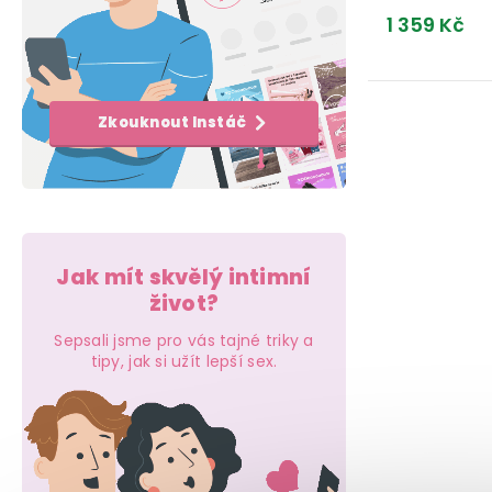
e
k
t
1 359 Kč
l
t
ů
ů
O
Zkouknout Instáč
v
l
á
d
Jak mít skvělý intimní
a
život?
c
Sepsali jsme pro vás tajné triky a
tipy, jak si užít lepší sex.
í
p
r
v