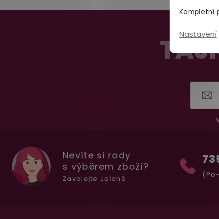
Kompletní p
Z
Nastavení
á
TAJN
p
a
t
í
V
Nevíte si rady
73
s výběrem zboží?
(Po-
Zavolejte Jolaně