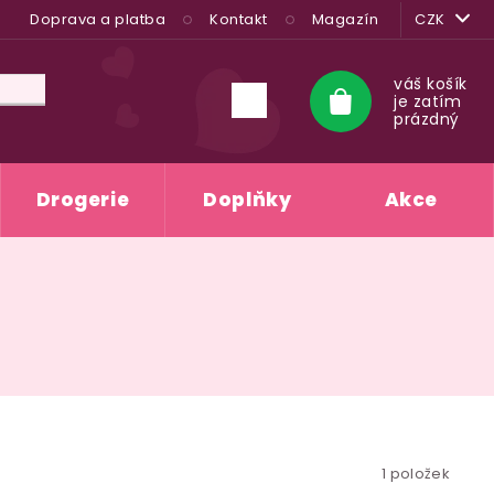
Doprava a platba
Kontakt
Magazín
CZK
váš košík
je zatím
Nákupní
prázdný
košík
Drogerie
Doplňky
Akce
1
položek