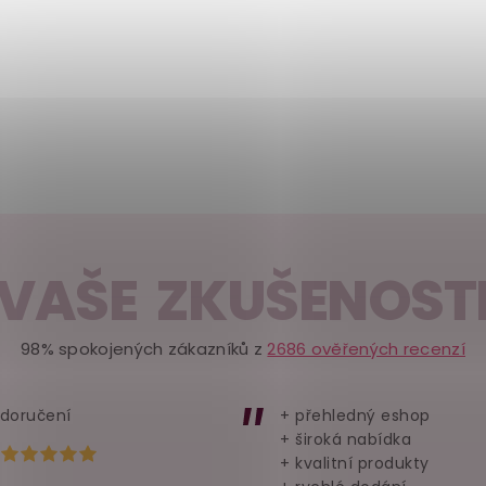
VAŠE ZKUŠENOST
98% spokojených zákazníků z
2686 ověřených recenzí
 doručení
+ přehledný eshop
+ široká nabídka
Hodnocení obchodu je 5 z 5 hvězdiček.
+ kvalitní produkty