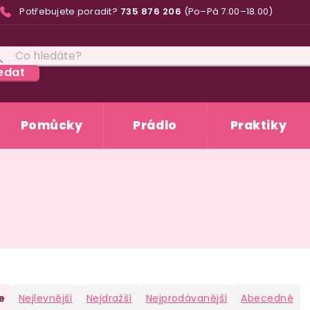
Potřebujete poradit?
735 876 206
(Po–Pá 7.00–18.00)
edat
Pomůcky
Prádlo
Praktiky
e
Nejlevnější
Nejdražší
Nejprodávanější
Abecedně