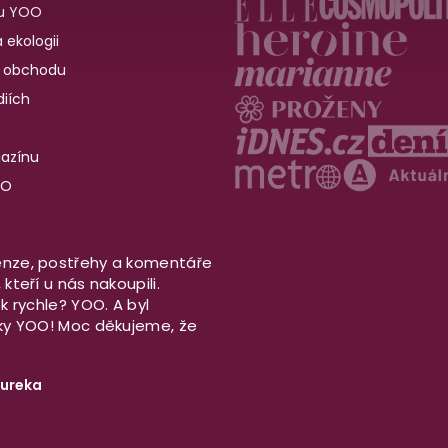
u YOO
 ekologii
 obchodu
iích
gazínu
OO
nze, postřehy a komentáře
kteří u nás nakoupili.
ek rychle? YOO. A byl
aky YOO! Moc děkujeme, že
ureka