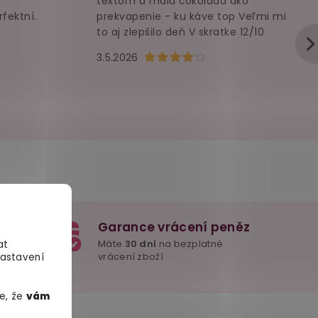
textom a malá čokoláda ako
rfektní.
prekvapenie - ku káve top Veľmi mi
to aj zlepšilo deň V skratke 12/10
u je 5 z 5 hvězdiček.
Hodnocení obchodu je 4 z 5 hvězd
3.5.2026
Garance vrácení peněz
e důležité
Máte
30 dní
na bezplatné
at
mžitě
vrácení zboží
Nastavení
e, že
vám