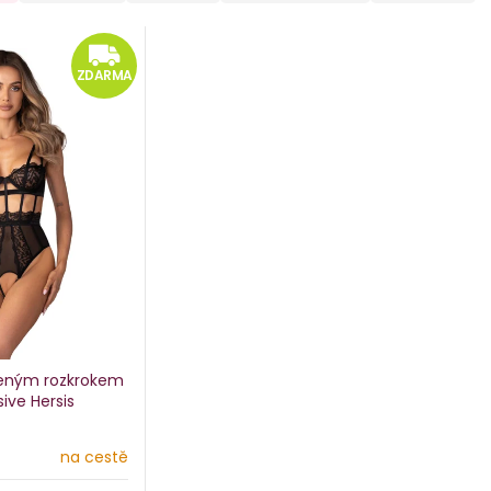
ZDARMA
ZDARMA
řeným rozkrokem
ive Hersis
na cestě