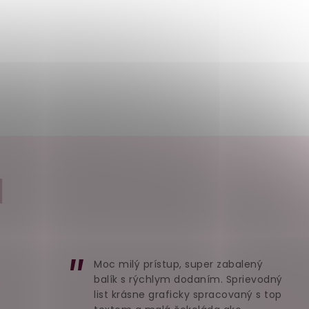
I
Moc milý prístup, super zabalený
balík s rýchlym dodaním. Sprievodný
list krásne graficky spracovaný s top