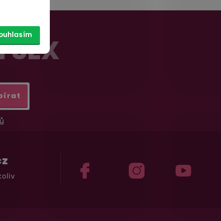
ouhlasím
Í SEX
bírat
ů
cz
oliv