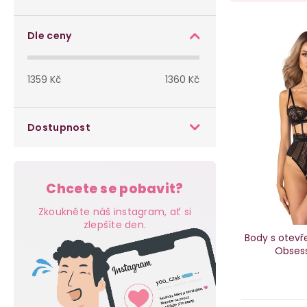
o
a
s
V
z
Dle ceny
t
ý
e
1359
Kč
1360
Kč
r
p
n
a
i
í
Dostupnost
n
s
p
n
p
r
Chcete se pobavit?
í
r
o
Zkoukněte náš instagram, ať si
p
zlepšíte den.
o
d
Body s otev
Obsess
a
d
u
n
u
k