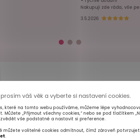
+ rychlé dodání
Nakupuji zde ráda, vše pe
Hodnocení obchod
3.5.2026
 prosím váš věk a vyberte si nastavení cookies.
100% diskrétní balení
Dodání do 2. dne
Nikdo nepozná, co jste si
Na rychlosti záleží! Vš
es, které na tomto webu používáme, můžeme lépe vyhodnocov
objednali. Mrkněte,
jak vypadá
máme skladem a oka
t. Můžete „Přijmout všechny cookies,“ nebo se pod tlačítkem „
balíček
.
odesíláme.
zvědět vše podstatné a nastavit si preference.
 můžete volitelné cookies odmítnout, čímž zároveň potvrzujet
let
.