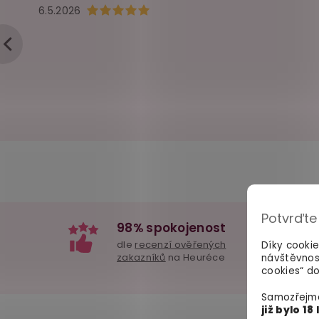
Hodnocení obchodu je 5 z 5 hvězdiček.
6.5.2026
Potvrďte
98% spokojenost
dle
recenzí ověřených
Díky cooki
zakazníků
na Heuréce
návštěvnos
cookies“ do
Samozřejmě
již bylo 18 