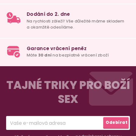
100% diskrétní balení
Nikdo nepozná, co jste si objednali. Mrkněte,
j
vypadá balíček
.
Dodání do 2. dne
Na rychlosti záleží! Vše důležité máme sklade
Z
a okamžitě odesíláme.
á
TAJNÉ TRIKY PRO BOŽÍ
p
SEX
a
Garance vrácení peněz
Máte
30 dní
na bezplatné vrácení zboží
t
í
Odebírat