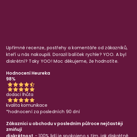
Upřímné recenze, postřehy a komentáře od zákazníků,
kteří u nás nakoupili. Dorazil balíček rychle? YOO. A byl
diskrétní? Taky YOO! Moc děkujeme, že hodnotíte.
Hodnocení Heureka
98%
dodací lhůta
kvalita komunikace
*hodnocení za posledních 90 dní
Zákazníci u obchodu v posledním půlroce nejčastěji
zmiňují
diskrétnost
- 100% lidí je spokojeno s tím, jak diskrétně