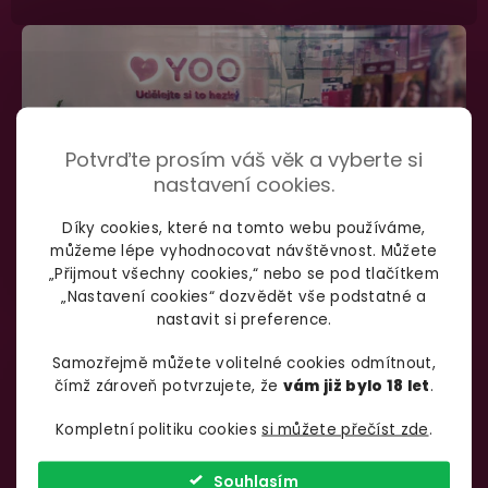
Potvrďte prosím váš věk a vyberte si
nastavení cookies.
Díky cookies, které na tomto webu používáme,
můžeme lépe vyhodnocovat návštěvnost. Můžete
„Přijmout všechny cookies,“ nebo se pod tlačítkem
„Nastavení cookies“ dozvědět vše podstatné a
nastavit si preference.
SHOWROOM BRNO
Samozřejmě můžete volitelné cookies odmítnout,
čímž zároveň potvrzujete, že
vám již bylo 18 let
.
Špitálka 23a Brno, 602 00
Otevírací doba:
Kompletní politiku cookies
si můžete přečíst zde
.
Pondělí – pátek:
info@yoo.cz
7:00 – 18:00
Souhlasím