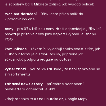
je zabalený balík
Mrkněte zblízka, jak vypadá balíček
rychlost doručení
- 98% lidem přijde balík do
2.pracovního dne
ceny
- pro 97% lidí jsou ceny zboží odpovídající, 25% lidí
považuje příznivé ceny jako největší výhodu e-shopu
YOO
komunikace
- zákazníci vyjadřují spokojenost s tím, jak
E-shop informuje o stavu zásilky, případně jak
zákaznická podpora reaguje na dotazy
výběr zboží
- pouze 2% lidí uvádí, že není spokojeno se
šíří sortimentu
zábavné newslettery
- průměrné hodnocení
newsletterů odběrateli je 90%
Zdroj: recenze YOO na
Heureka.cz
,
Google Mapy