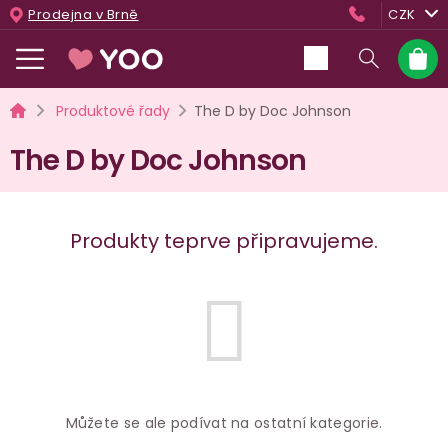
Přejít
Prodejna v Brně
CZK
na
obsah
Nákup
košík
Domů
Produktové řady
The D by Doc Johnson
The D by Doc Johnson
Produkty teprve připravujeme.
Můžete se ale podívat na ostatní kategorie.