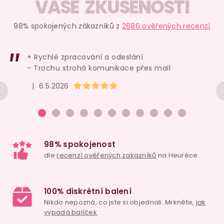
VAŠE ZKUŠENOSTI
98% spokojených zákazníků z
2686 ověřených recenzí
+ Rychlé zpracování a odeslání
- Trochu strohá komunikace přes mail
Hodnocení obchodu je 5 z 5 hvězdiček.
|
6.5.2026
98% spokojenost
dle
recenzí ověřených zakazníků
na Heuréce