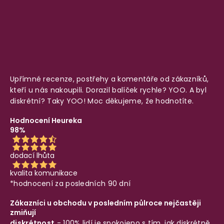
Upřímné recenze, postřehy a komentáře od zákazníků,
kteří u nás nakoupili. Dorazil balíček rychle? YOO. A byl
diskrétní? Taky YOO! Moc děkujeme, že hodnotíte.
Hodnocení Heureka
98%
dodací lhůta
kvalita komunikace
*hodnocení za posledních 90 dní
Zákazníci u obchodu v posledním půlroce nejčastěji
zmiňují
diskrétnost
- 100% lidí je spokojeno s tím, jak diskrétně