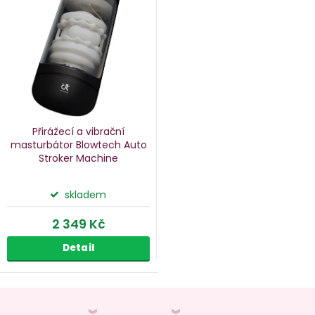
p
s
p
o
r
d
o
u
d
k
u
Přirážecí a vibrační
k
masturbátor Blowtech Auto
Stroker Machine
ů
t
ů
skladem
2 349 Kč
Detail
O