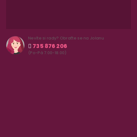
Nevíte si rady? Obraťte se na Jolanu
735 876 206
(Po-Pá 7.00-18.00)