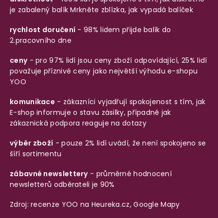
je zabalený balík
Mrkněte zblízka, jak vypadá balíček
rychlost doručení
- 98% lidem přijde balík do
2.pracovního dne
ceny
- pro 97% lidí jsou ceny zboží odpovídající, 25% lidí
považuje příznivé ceny jako největší výhodu e-shopu
YOO
komunikace
- zákazníci vyjadřují spokojenost s tím, jak
E-shop informuje o stavu zásilky, případně jak
zákaznická podpora reaguje na dotazy
výběr zboží
- pouze 2% lidí uvádí, že není spokojeno se
šíří sortimentu
zábavné newslettery
- průměrné hodnocení
newsletterů odběrateli je 90%
Zdroj: recenze YOO na
Heureka.cz
,
Google Mapy