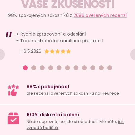
v
VAŠE ZKUŠENOSTI
l
á
98% spokojených zákazníků z
2686 ověřených recenzí
d
a
+ Rychlé zpracování a odeslání
c
- Trochu strohá komunikace přes mail
í
Hodnocení obchodu je 5 z 5 hvězdiček.
|
6.5.2026
p
r
v
k
y
v
ý
p
i
98% spokojenost
s
dle
recenzí ověřených zakazníků
na Heuréce