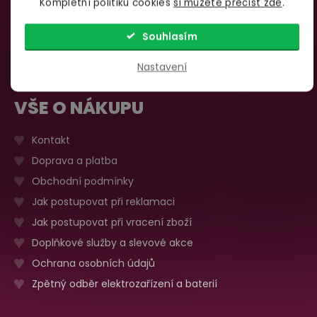
Kompletní politiku cookies
si můžete přečíst zde
.
735 876 206
Sobota, neděle
Zavřeno
Více o prodejně
Souhlasím
Nastavení
VŠE O NÁKUPU
Kontakt
Doprava a platba
Obchodní podmínky
Jak postupovat při reklamaci
Jak postupovat při vracení zboží
Doplňkové služby a slevové akce
Ochrana osobních údajů
Zpětný odběr elektrozařízení a baterií