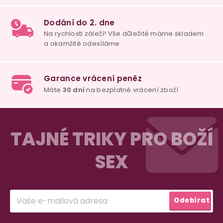
u
100% diskrétní balení
Nikdo nepozná, co jste si objednali. Mrkněte,
j
vypadá balíček
.
Dodání do 2. dne
Na rychlosti záleží! Vše důležité máme sklade
Z
a okamžitě odesíláme.
á
TAJNÉ TRIKY PRO BOŽÍ
p
SEX
a
Garance vrácení peněz
Máte
30 dní
na bezplatné vrácení zboží
t
í
Přihlásit
Odebírat
se