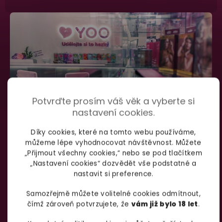
Potvrďte prosím váš věk a vyberte si
nastavení cookies.
Díky cookies, které na tomto webu používáme,
můžeme lépe vyhodnocovat návštěvnost. Můžete
SHOWROOM BRNO
„Přijmout všechny cookies,“ nebo se pod tlačítkem
„Nastavení cookies“ dozvědět vše podstatné a
nastavit si preference.
Špitálka 23a Brno, 602 00
Otevírací doba:
Samozřejmě můžete volitelné cookies odmítnout,
čímž zároveň potvrzujete, že
vám již bylo 18 let
.
Pondělí – pátek:
info@yoo.cz
7:00 – 18:00