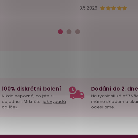
Hodnocení obchod
3.5.2026
100% diskrétní balení
Dodání do 2. dne
Nikdo nepozná, co jste si
Na rychlosti záleží! Vš
objednali. Mrkněte,
jak vypadá
máme skladem a oka
balíček
.
odesíláme.