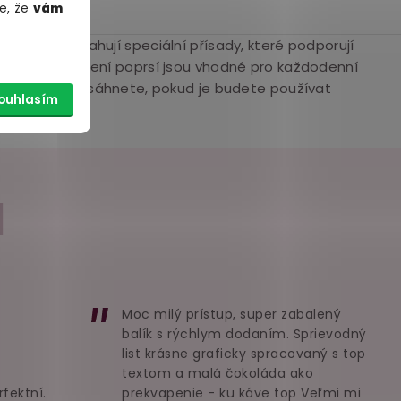
e, že
vám
ní prsou obsahují speciální přísady, které podporují
émy pro zvětšení poprsí jsou vhodné pro každodenní
ku většinou dosáhnete, pokud je budete používat
ouhlasím
I
Moc milý prístup, super zabalený
balík s rýchlym dodaním. Sprievodný
list krásne graficky spracovaný s top
textom a malá čokoláda ako
rfektní.
prekvapenie - ku káve top Veľmi mi