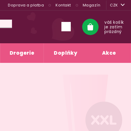
Doprava a platba
Kontakt
Magazín
CZK
váš košík
je zatím
Nákupní
prázdný
košík
Drogerie
Doplňky
Akce