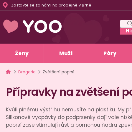
Přejít
Zastavte se za námi na
prodejně v Brně
na
obsah
Hl
Ženy
Muži
Páry
Domů
Drogerie
Zvětšení poprsí
Přípravky na zvětšení p
Kvůli plnému výstřihu nemusíte na plastiku. My p
Silikonové vycpávky do podprsenky dají vale ní
poprsí zase stimulují růst a pomohou ňadra zpev