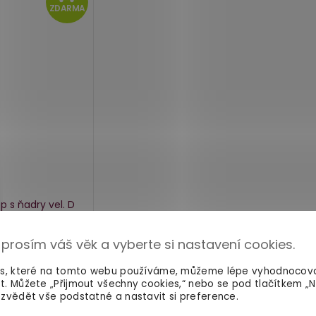
ZDARMA
ZDARMA
op s ňadry vel. D
n Desire
 prosím váš věk a vyberte si nastavení cookies.
skladem
es, které na tomto webu používáme, můžeme lépe vyhodnocov
t. Můžete „Přijmout všechny cookies,“ nebo se pod tlačítkem „
Do košíku
zvědět vše podstatné a nastavit si preference.