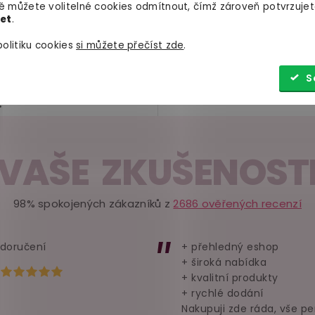
 můžete volitelné cookies odmítnout, čímž zároveň potvrzujet
let
.
dlu.
Vycpávky
přifouknou
Tablety a krémy na zvětše
olitiku cookies
si můžete přečíst zde
.
 a stimulují jejich růst.
růst a zpevnění ňader. Kr
použití a nejlepšího účin
S
během masáže prsou.
?
VAŠE ZKUŠENOST
98% spokojených zákazníků z
2686 ověřených recenzí
 doručení
+ přehledný eshop
+ široká nabídka
Hodnocení obchodu je 5 z 5 hvězdiček.
+ kvalitní produkty
+ rychlé dodání
Nakupuji zde ráda, vše pe