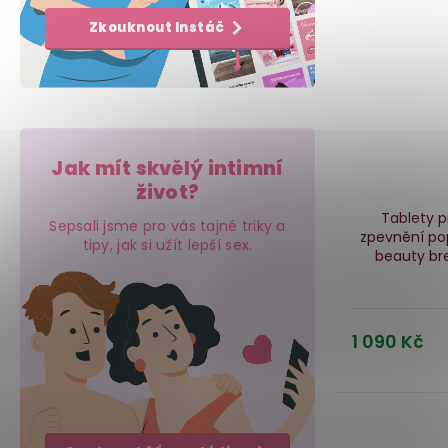
Zkouknout Instáč
Jak mít skvělý intimní
život?
Tablety p
Sepsali jsme pro vás tajné triky a
zpevnění p
tipy, jak si užít lepší sex.
beauty br
1 090 Kč