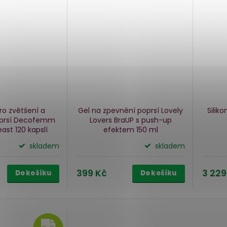
ro zvětšení a
Gel na zpevnění poprsí Lovely
Silik
oprsí Decofemm
Lovers BraUP s push-up
east
120 kapslí
efektem
150 ml
skladem
skladem
399 Kč
3 229
Do košíku
Do košíku