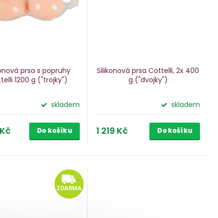
konová prsa s popruhy
Silikonová prsa Cottelli, 2x 400
telli
1200 g ("trojky")
g
("dvojky")
skladem
skladem
 Kč
1 219 Kč
Do košíku
Do košíku
ZDARMA
ZDARMA