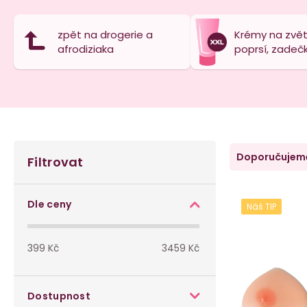
zpět na drogerie a
Krémy na zvět
afrodiziaka
poprsí, zadeč
P
Ř
Doporučujem
Filtrovat
o
a
V
s
z
Dle ceny
Náš TIP
ý
t
e
p
399
Kč
3459
Kč
r
n
i
a
í
Dostupnost