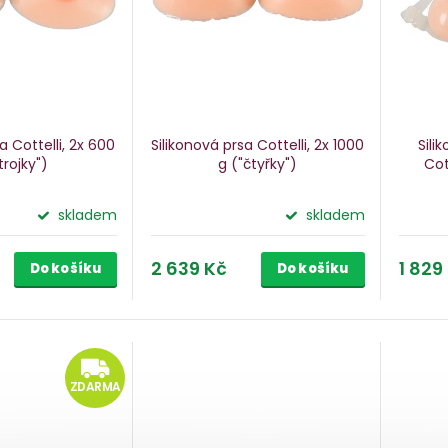
a Cottelli, 2x 600
Silikonová prsa Cottelli, 2x 1000
Sili
trojky")
g
("čtyřky")
Cot
skladem
skladem
2 639 Kč
1 829
Do košíku
Do košíku
ZDARMA
ZDARMA