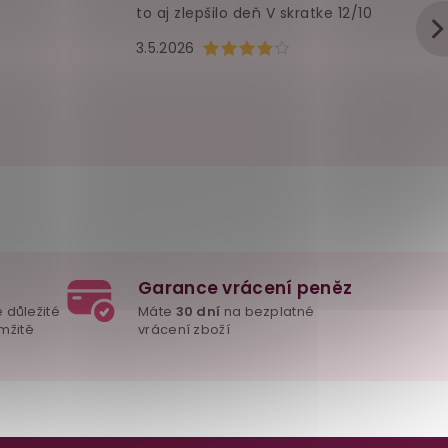
to aj zlepšilo deň V skratke 12/10
u je 5 z 5 hvězdiček.
Hodnocení obchodu je 4 z 5 hvězd
3.5.2026
Garance vrácení peněz
e důležité
Máte
30 dní
na bezplatné
mžitě
vrácení zboží