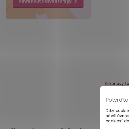
Omrknout šťavnaté tipy
Silikonový t
Hidde
Potvrďte
Díky cooki
návštěvnos
3 459 Kč
cookies“ do