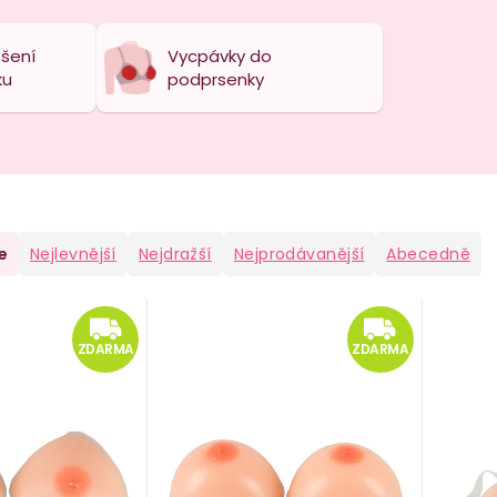
šení
Vycpávky do
ku
podprsenky
e
Nejlevnější
Nejdražší
Nejprodávanější
Abecedně
ZDARMA
ZD
ZDARMA
ZDARMA