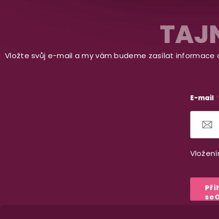
Z
á
TAJN
p
Vložte svůj e-mail a my vám budeme zasílat informace
a
t
í
E-mail
Vložení
Při
se