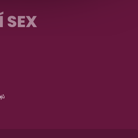
Í SEX
jů