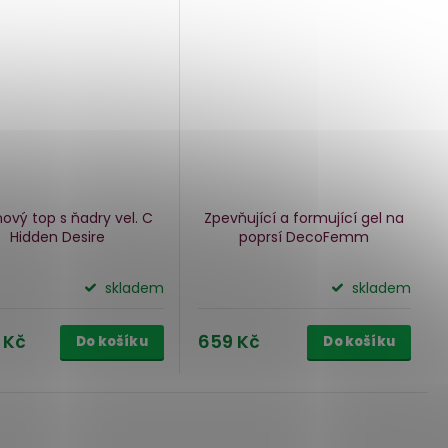
onový top s ňadry vel. C
Zpevňující a formující gel na
Hidden Desire
poprsí DecoFemm
skladem
skladem
 Kč
659 Kč
Do košíku
Do košíku