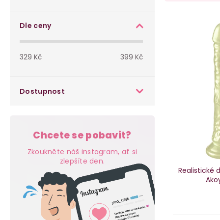
o
a
s
V
z
Dle ceny
t
ý
e
329
Kč
399
Kč
r
p
n
a
i
í
Dostupnost
n
s
p
n
p
r
Chcete se pobavit?
í
r
o
Zkoukněte náš instagram, ať si
p
zlepšíte den.
o
d
Realistické 
Akoy
a
d
u
n
u
k