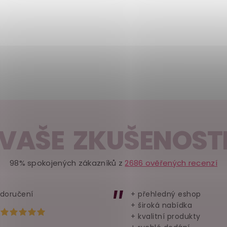
VAŠE ZKUŠENOST
98% spokojených zákazníků z
2686 ověřených recenzí
 doručení
+ přehledný eshop
+ široká nabídka
Hodnocení obchodu je 5 z 5 hvězdiček.
+ kvalitní produkty