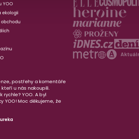
u YOO
 ekologii
 obchodu
iích
gazínu
OO
nze, postřehy a komentáře
kteří u nás nakoupili.
ek rychle? YOO. A byl
aky YOO! Moc děkujeme, že
ureka