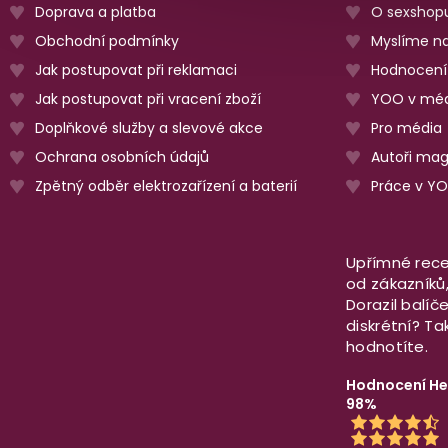
Doprava a platba
O sexshop
Obchodní podmínky
Myslíme na
Jak postupovat při reklamaci
Hodnocení
Jak postupovat při vracení zboží
YOO v méd
Doplňkové služby a slevové akce
Pro média
Ochrana osobních údajů
Autoři ma
Zpětný odběr elektrozařízení a baterií
Práce v Y
Upřímné rece
od zákazníků, 
Dorazil balíč
diskrétní? T
hodnotíte.
Hodnocení He
98%