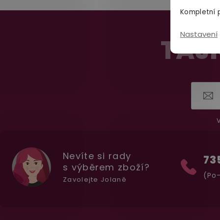
Kompletní p
Z
Nastavení
á
TAJN
p
a
t
í
V
Nevíte si rady
73
s výběrem zboží?
(Po-
Zavolejte Jolaně