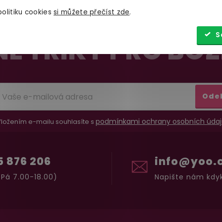
olitiku cookies
si můžete přečíst zde
.
S
É TRIKY PRO BOŽ
Ode
podmínkami ochrany osobních údaj
ložením e-mailu souhlasíte s
5 876 206
info@yoo.
Pá 7.00-18.00)
Napište nám kdyk