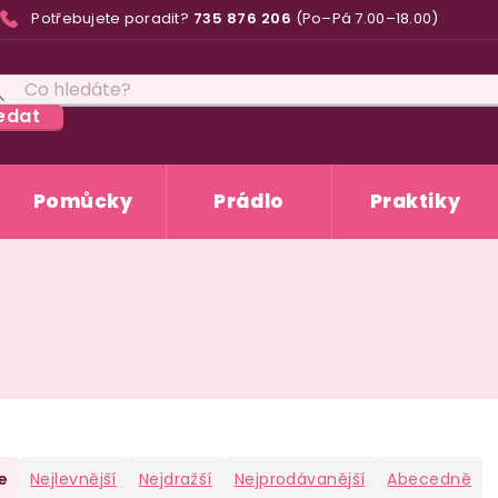
Potřebujete poradit?
735 876 206
(Po–Pá 7.00–18.00)
edat
Pomůcky
Prádlo
Praktiky
e
Nejlevnější
Nejdražší
Nejprodávanější
Abecedně