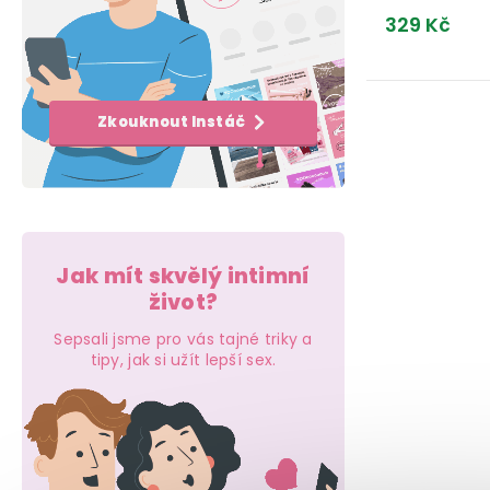
e
k
t
329 Kč
l
t
ů
ů
O
Zkouknout Instáč
v
l
á
d
Jak mít skvělý intimní
a
život?
c
Sepsali jsme pro vás tajné triky a
tipy, jak si užít lepší sex.
í
p
r
v