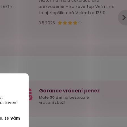
textom a malá čokoláda ako
rfektní.
prekvapenie - ku káve top Veľmi mi
to aj zlepšilo deň V skratke 12/10
u je 5 z 5 hvězdiček.
Hodnocení obchodu je 4 z 5 hvězd
3.5.2026
Garance vrácení peněz
e důležité
Máte
30 dní
na bezplatné
at
mžitě
vrácení zboží
Nastavení
e, že
vám