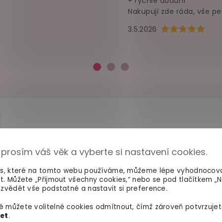
+ rychlé dodání
Nakupuji zde ráda, vše pe
Hodnocení obchod
3.5.2026
 prosím váš věk a vyberte si nastavení cookies.
100% diskrétní balení
Dodání do 2. dne
Nikdo nepozná, co jste si
Na rychlosti záleží! Vš
es, které na tomto webu používáme, můžeme lépe vyhodnocov
objednali. Mrkněte,
jak vypadá
máme skladem a oka
t. Můžete „Přijmout všechny cookies,“ nebo se pod tlačítkem „
balíček
.
odesíláme.
zvědět vše podstatné a nastavit si preference.
 můžete volitelné cookies odmítnout, čímž zároveň potvrzujet
let
.