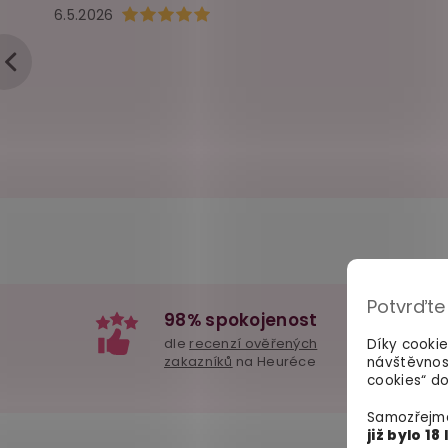
Hodnocení obchodu je 5 z 5 hvězdiček.
6.5.2026
Potvrďte
98% spokojenost
dle
recenzí ověřených
Díky cooki
zakazníků
na Heuréce
návštěvnos
cookies“ do
Samozřejmě
již bylo 18 