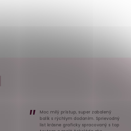
I
Moc milý prístup, super zabalený
balík s rýchlym dodaním. Sprievodný
list krásne graficky spracovaný s top