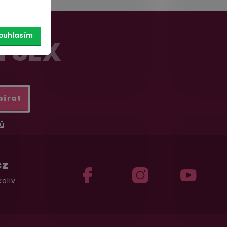
ouhlasím
Í SEX
bírat
ů
cz
oliv