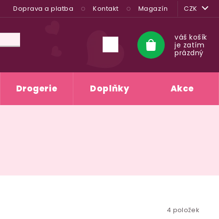
Doprava a platba
Kontakt
Magazín
CZK
váš košík
je zatím
Nákupní
prázdný
košík
Drogerie
Doplňky
Akce
4
položek