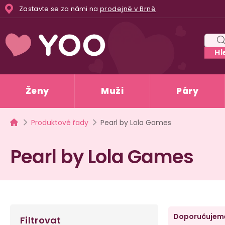
Přejít
Zastavte se za námi na
prodejně v Brně
na
obsah
Hl
Ženy
Muži
Páry
Domů
Produktové řady
Pearl by Lola Games
Pearl by Lola Games
P
Ř
Doporučujem
Filtrovat