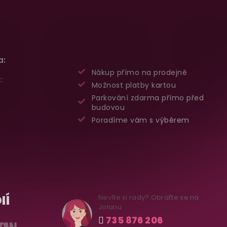
a:
Nákup přímo na prodejně
:
Možnost platby kartou
Parkování zdarma přímo před
budovou
Poradíme vám s výběrem
IÍ
Nevíte si rady? Obraťte se na
Jolanu
735 876 206