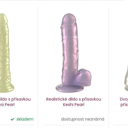
dildo s přísavkou
Realistické dildo s přísavkou
Dvoj
a Pearl
Keshi Pearl
pří
skladem
dostupnost neznámá