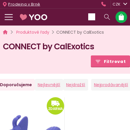
Přejít
Prodejna v Brně
CZK
na
obsah
Nákup
košík
Domů
Produktové řady
CONNECT by CalExotics
CONNECT by CalExotics
Filtrovat
Ř
Doporučujeme
Nejlevnější
Nejdražší
Nejprodávanější
a
V
ZDARMA
e
ý
ZDARMA
n
p
i