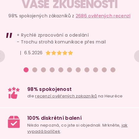
v
VAŠE ZKUŠENOSTI
l
á
98% spokojených zákazníků z
2686 ověřených recenzí
d
a
+ Rychlé zpracování a odeslání
c
- Trochu strohá komunikace přes mail
í
Hodnocení obchodu je 5 z 5 hvězdiček.
|
6.5.2026
p
r
v
k
y
v
ý
p
i
98% spokojenost
s
dle
recenzí ověřených zakazníků
na Heuréce