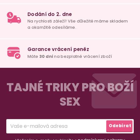
u
100% diskrétní balení
Nikdo nepozná, co jste si objednali. Mrkněte,
j
vypadá balíček
.
Dodání do 2. dne
Na rychlosti záleží! Vše důležité máme sklade
Z
a okamžitě odesíláme.
á
TAJNÉ TRIKY PRO BOŽÍ
p
SEX
a
Garance vrácení peněz
Máte
30 dní
na bezplatné vrácení zboží
t
í
Odebírat