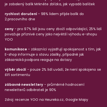
je zabalený balík
Mrkněte zblízka, jak vypadá balíček
rychlost doručení
- 98% lidem přijde balík do
2.pracovního dne
ceny
- pro 97% lidí jsou ceny zboží odpovídající, 25% lidí
považuje příznivé ceny jako největší výhodu e-shopu
YOO
komunikace
- zákazníci vyjadřují spokojenost s tím, jak
E-shop informuje o stavu zásilky, případně jak
zákaznická podpora reaguje na dotazy
výběr zboží
- pouze 2% lidí uvádí, že není spokojeno se
šíří sortimentu
zábavné newslettery
- průměrné hodnocení
newsletterů odběrateli je 90%
Zdroj: recenze YOO na
Heureka.cz
,
Google Mapy