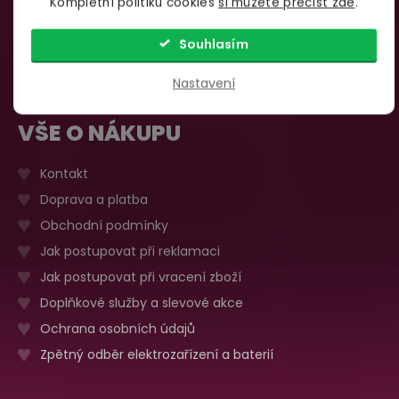
Kompletní politiku cookies
si můžete přečíst zde
.
735 876 206
Sobota, neděle
Zavřeno
Více o prodejně
Souhlasím
Nastavení
VŠE O NÁKUPU
Kontakt
Doprava a platba
Obchodní podmínky
Jak postupovat při reklamaci
Jak postupovat při vracení zboží
Doplňkové služby a slevové akce
Ochrana osobních údajů
Zpětný odběr elektrozařízení a baterií