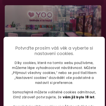
Potvrďte prosím váš věk a vyberte si
nastavení cookies.
Díky cookies, které na tomto webu používáme,
můžeme lépe vyhodnocovat návštěvnost. Můžete
SHOWROOM BRNO
„Přijmout všechny cookies,“ nebo se pod tlačítkem
„Nastavení cookies“ dozvědět vše podstatné a
nastavit si preference.
Špitálka 23a Brno, 602 00
Otevírací doba:
Samozřejmě můžete volitelné cookies odmítnout,
čímž zároveň potvrzujete, že
vám již bylo 18 let
.
Pondělí – pátek:
info@yoo.cz
7:00 – 18:00