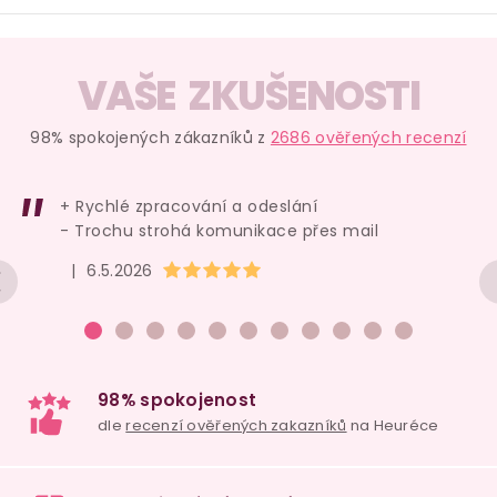
O
v
VAŠE ZKUŠENOSTI
l
á
98% spokojených zákazníků z
2686 ověřených recenzí
d
a
+ Rychlé zpracování a odeslání
c
- Trochu strohá komunikace přes mail
í
Hodnocení obchodu je 5 z 5 hvězdiček.
|
6.5.2026
p
r
v
k
y
v
ý