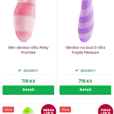
p
s
p
o
r
d
o
u
d
k
u
Mini vibrátor Glitz Pinky
Vibrátor na bod G Glitz
k
Promise
Purple Pleasure
ů
t
ů
skladem
skladem
719 Kč
719 Kč
Detail
Detail
Akce
Akce
659 Kč
719 Kč
–19 %
–19 %