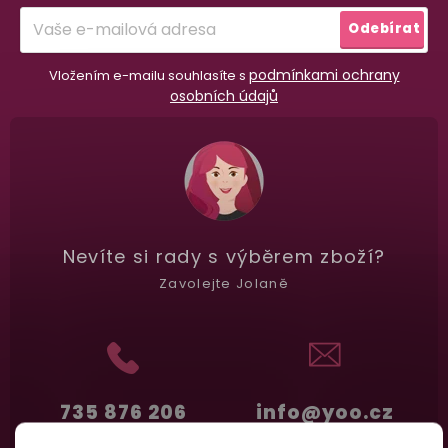
í
Garance vrácení peněz
Odebírat
Máte
30 dní
na bezplatné vrácení zboží
podmínkami ochrany
Vložením e-mailu souhlasíte s
osobních údajů
Nevíte si rady
s výběrem zboží?
Zavolejte Jolaně
735 876 206
info@yoo.cz
(Po-Pá 7.00-18.00)
Napište nám kdykoliv