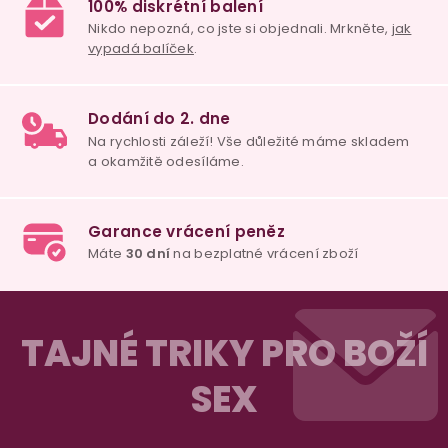
p
i
s
u
98% spokojenost
dle
recenzí ověřených zakazníků
na Heuréce
100% diskrétní balení
Nikdo nepozná, co jste si objednali. Mrkněte,
j
vypadá balíček
.
Z
Dodání do 2. dne
á
TAJNÉ TRIKY PRO BOŽÍ
Na rychlosti záleží! Vše důležité máme sklade
p
a okamžitě odesíláme.
SEX
a
t