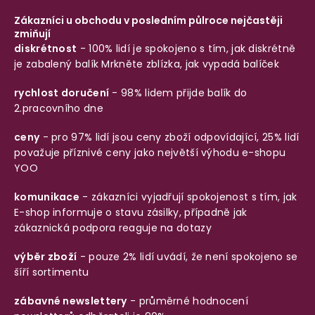
Zákazníci u obchodu v posledním půlroce nejčastěji
zmiňují
diskrétnost
- 100% lidí je spokojeno s tím, jak diskrétně
je zabalený balík
Mrkněte zblízka, jak vypadá balíček
rychlost doručení
- 98% lidem přijde balík do
2.pracovního dne
ceny
- pro 97% lidí jsou ceny zboží odpovídající, 25% lidí
považuje příznivé ceny jako největší výhodu e-shopu
YOO
komunikace
- zákazníci vyjadřují spokojenost s tím, jak
E-shop informuje o stavu zásilky, případně jak
zákaznická podpora reaguje na dotazy
výběr zboží
- pouze 2% lidí uvádí, že není spokojeno se
šíří sortimentu
zábavné newslettery
- průměrné hodnocení