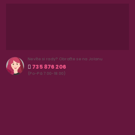
Nevíte si rady? Obraťte se na Jolanu
735 876 206
(Po-Pá 7.00-18.00)