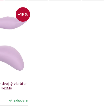
–15 %
 dvojitý vibrátor
 FlexMe
skladem