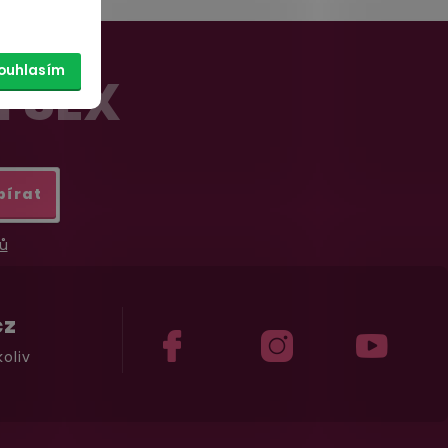
ouhlasím
Í SEX
bírat
ů
cz
oliv