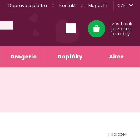
Doprava a platba
Kontakt
Magazín
CZK
váš košík
je zatím
Nákupní
prázdný
košík
Drogerie
Doplňky
Akce
1
položek