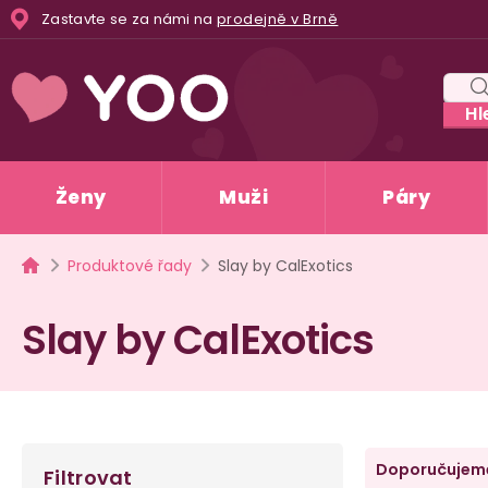
Přejít
Zastavte se za námi na
prodejně v Brně
na
obsah
Hl
Ženy
Muži
Páry
Domů
Produktové řady
Slay by CalExotics
Slay by CalExotics
P
Ř
Doporučujem
Filtrovat