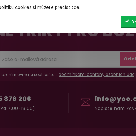
olitiku cookies
si můžete přečíst zde
.
S
É TRIKY PRO BOŽ
Ode
podmínkami ochrany osobních údaj
ložením e-mailu souhlasíte s
5 876 206
info@yoo.
Pá 7.00-18.00)
Napište nám kdyk