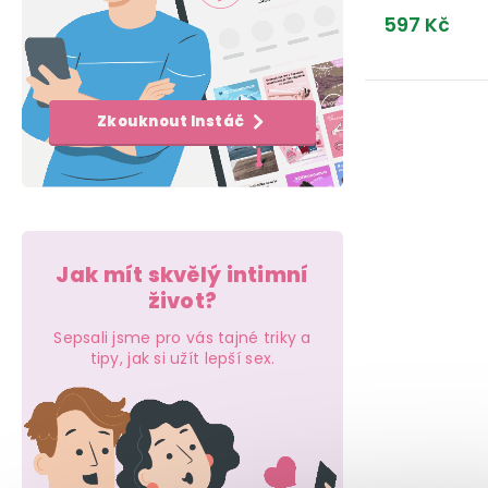
e
k
t
597 Kč
l
t
ů
ů
O
Zkouknout Instáč
v
l
á
d
Jak mít skvělý intimní
a
život?
c
Sepsali jsme pro vás tajné triky a
tipy, jak si užít lepší sex.
í
p
r
v