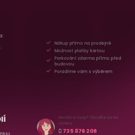
a:
Nákup přímo na prodejně
:
Možnost platby kartou
Parkování zdarma přímo před
budovou
Poradíme vám s výběrem
IÍ
Nevíte si rady? Obraťte se na
Jolanu
735 876 206