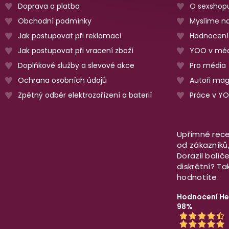
Doprava a platba
O sexshop
Obchodní podmínky
Myslíme na
Jak postupovat při reklamaci
Hodnocení
Jak postupovat při vracení zboží
YOO v méd
Doplňkové služby a slevové akce
Pro média
Ochrana osobních údajů
Autoři ma
Zpětný odběr elektrozařízení a baterií
Práce v Y
Upřímné rece
od zákazníků, 
Dorazil balíč
diskrétní? T
hodnotíte.
Hodnocení He
98%