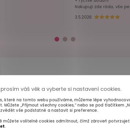
+ rychlé dodání
Nakupuji zde ráda, vše pe
Hodnocení obchod
3.5.2026
 prosím váš věk a vyberte si nastavení cookies.
100% diskrétní balení
Dodání do 2. dne
Nikdo nepozná, co jste si
Na rychlosti záleží! Vš
es, které na tomto webu používáme, můžeme lépe vyhodnocov
objednali. Mrkněte,
jak vypadá
máme skladem a oka
t. Můžete „Přijmout všechny cookies,“ nebo se pod tlačítkem „
balíček
.
odesíláme.
zvědět vše podstatné a nastavit si preference.
 můžete volitelné cookies odmítnout, čímž zároveň potvrzujet
let
.