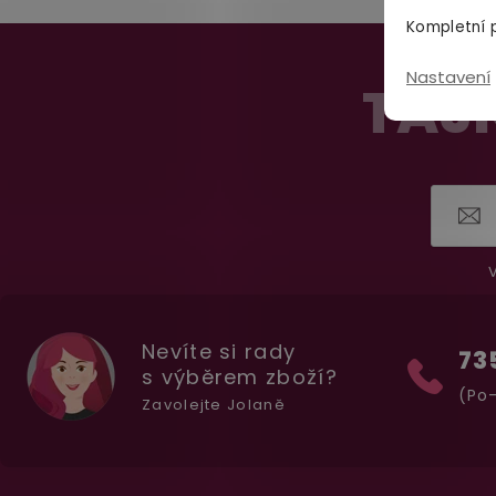
Kompletní p
Z
Nastavení
á
TAJN
p
a
t
í
V
Nevíte si rady
73
s výběrem zboží?
(Po-
Zavolejte Jolaně