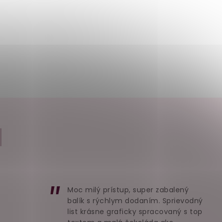
I
Moc milý prístup, super zabalený
balík s rýchlym dodaním. Sprievodný
list krásne graficky spracovaný s top