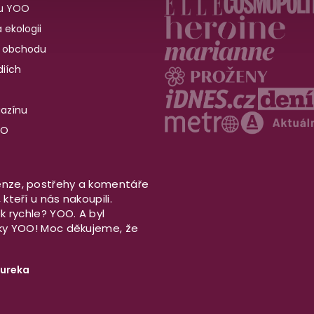
u YOO
 ekologii
 obchodu
iích
gazínu
OO
nze, postřehy a komentáře
kteří u nás nakoupili.
ek rychle? YOO. A byl
aky YOO! Moc děkujeme, že
ureka