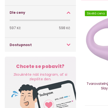
o
a
s
V
z
Dle ceny
Skvělá cena
t
ý
e
597
Kč
598
Kč
r
p
n
a
i
í
Dostupnost
n
s
p
n
p
r
Chcete se pobavit?
í
r
o
Zkoukněte náš instagram, ať si
p
zlepšíte den.
o
d
Tvarovatelný
Slay
a
d
u
n
u
k