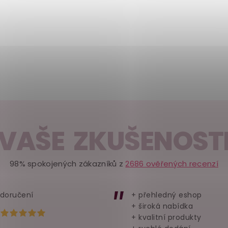
VAŠE ZKUŠENOST
98% spokojených zákazníků z
2686 ověřených recenzí
 doručení
+ přehledný eshop
+ široká nabídka
Hodnocení obchodu je 5 z 5 hvězdiček.
+ kvalitní produkty