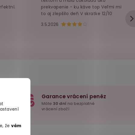
textom a malá čokoláda ako
rfektní.
prekvapenie - ku káve top Veľmi mi
to aj zlepšilo deň V skratke 12/10
u je 5 z 5 hvězdiček.
Hodnocení obchodu je 4 z 5 hvězd
3.5.2026
Garance vrácení peněz
e důležité
Máte
30 dní
na bezplatné
at
mžitě
vrácení zboží
Nastavení
e, že
vám