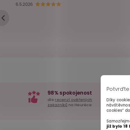
Hodnocení obchodu je 5 z 5 hvězdiček.
6.5.2026
Potvrďte
98% spokojenost
dle
recenzí ověřených
Díky cooki
zakazníků
na Heuréce
návštěvnos
cookies“ do
Samozřejmě
již bylo 18 