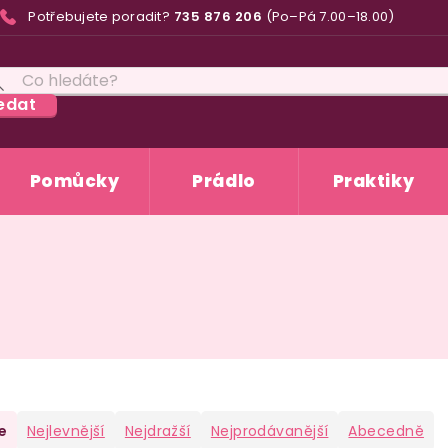
Potřebujete poradit?
735 876 206
(Po–Pá 7.00–18.00)
edat
Pomůcky
Prádlo
Praktiky
e
Nejlevnější
Nejdražší
Nejprodávanější
Abecedně