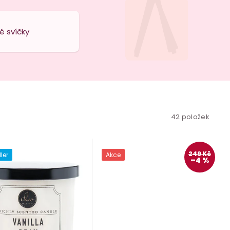
é svíčky
42
položek
249 Kč
ler
Akce
–4 %