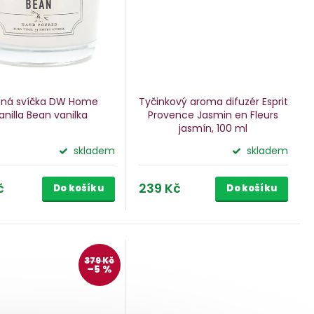
ná svíčka DW Home
Tyčinkový aroma difuzér Esprit
anilla Bean
vanilka
Provence Jasmin en Fleurs
jasmín, 100 ml
skladem
skladem
č
239 Kč
Do košíku
Do košíku
379 Kč
–5 %