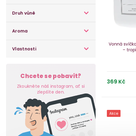
s
n
p
p
Druh vůně
n
r
r
í
o
Aroma
o
p
d
Vonná svíčk
d
Vlastnosti
– trop
a
u
u
n
k
k
e
Chcete se pobavit?
t
369 Kč
t
Zkoukněte náš instagram, ať si
l
ů
zlepšíte den.
ů
Akce