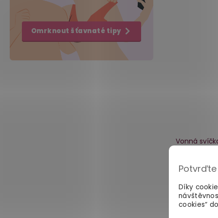
Omrknout šťavnaté tipy
Vonná svíčka
Black Oak
č
Potvrďte
Díky cooki
návštěvnos
509 Kč
cookies“ do