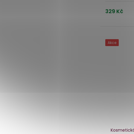
329 Kč
Akce
Kosmetická