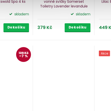
tswold Spa
4 ks
vonné svíčky Somerset
Lilac
Toiletry Lavender
levandule
skladem
skladem
379 Kč
449 
Do košíku
Do košíku
139 Kč
Akce
–7 %