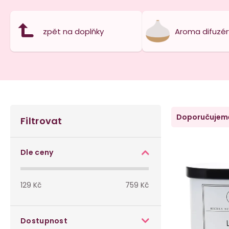
zpět na doplňky
Aroma difuzér
P
Ř
Doporučujem
Filtrovat
o
a
V
s
z
Dle ceny
ý
t
e
p
129
Kč
759
Kč
r
n
i
a
í
Dostupnost