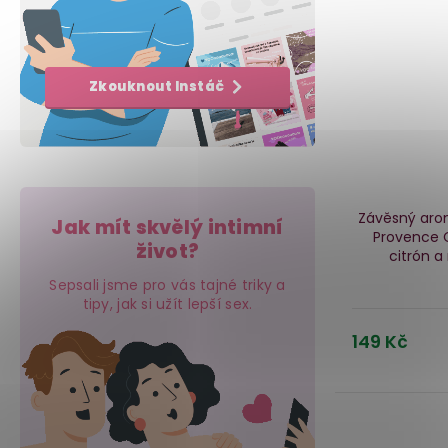
Zkouknout Instáč
Závěsný arom
Jak mít skvělý intimní
Provence 
život?
citrón a
Sepsali jsme pro vás tajné triky a
tipy, jak si užít lepší sex.
149 Kč