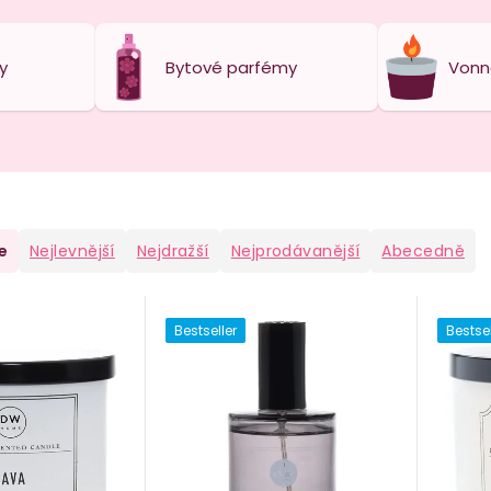
y
Bytové parfémy
Vonn
e
Nejlevnější
Nejdražší
Nejprodávanější
Abecedně
Bestseller
Bestsel