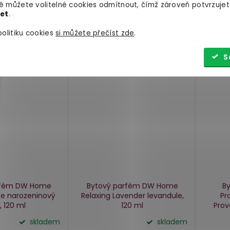
 můžete volitelné cookies odmítnout, čímž zároveň potvrzujet
let
.
olitiku cookies
si můžete přečíst zde
.
Akce
S
rfém DW Home
Bytový parfém DW Home
By
ke
narozeninový
Relaxing Lavender
levandule,
Pr
, 120 ml
120 ml
Pro
skladem
skladem