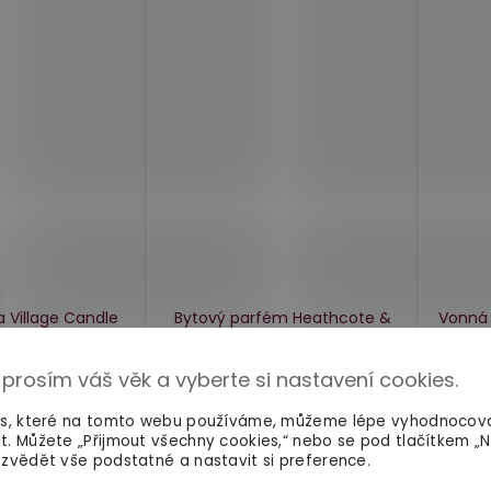
 Village Candle
Bytový parfém Heathcote &
Vonná
erný dub, 396 g
Ivory Morris At Home
pačuli a
Kit
červené bobule, 100 ml
 prosím váš věk a vyberte si nastavení cookies.
skladem
skladem
es, které na tomto webu používáme, můžeme lépe vyhodnocov
t. Můžete „Přijmout všechny cookies,“ nebo se pod tlačítkem „
379 Kč
399 
Do košíku
Do košíku
zvědět vše podstatné a nastavit si preference.