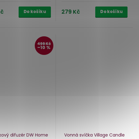
Kč
279 Kč
Do košíku
Do košíku
499 Kč
–10 %
kový difuzér DW Home
Vonná svíčka Village Candle