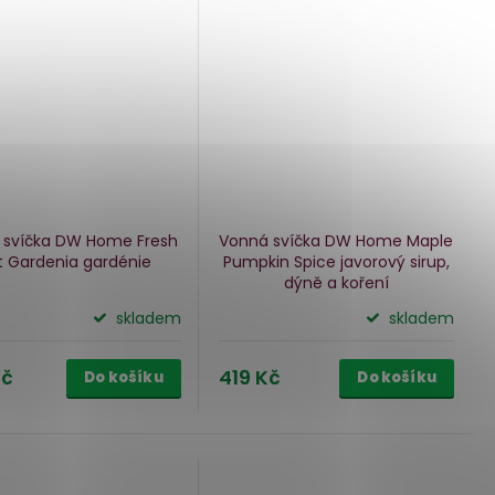
 svíčka DW Home Fresh
Vonná svíčka DW Home Maple
t Gardenia
gardénie
Pumpkin Spice
javorový sirup,
dýně a koření
skladem
skladem
Kč
419 Kč
Do košíku
Do košíku