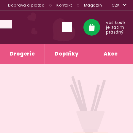
Doprava a platba
Kontakt
Magazín
CZK
váš košík
je zatím
Nákupní
prázdný
košík
Drogerie
Doplňky
Akce