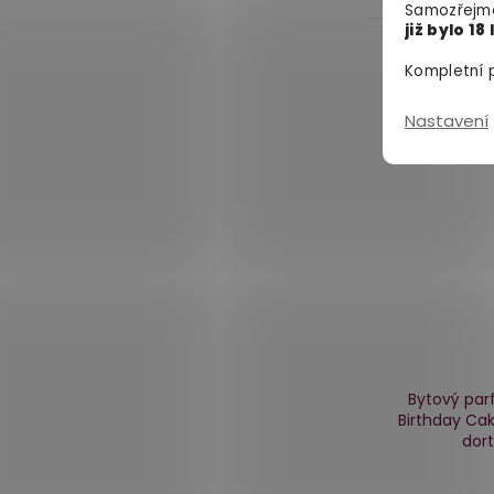
Samozřejmě
již bylo 18 
Kompletní p
Nastavení
Bytový pa
Birthday Ca
dort