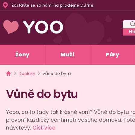
Přejít
Zastavte se za námi na
prodejně v Brně
na
obsah
Hl
Ženy
Muži
Páry
Domů
Doplňky
Vůně do bytu
Vůně do bytu
Yooo, co to tady tak krásně voní? Vůně do bytu 
provoní každičký centimetr vašeho domova. Potě
návštěvy.
Číst více