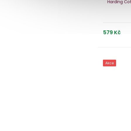
Harding Co
579 Kč
Akce