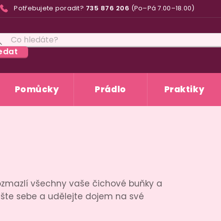
Potřebujete poradit?
735 876 206
(Po–Pá 7.00–18.00)
edat
Pomůcky
Prádlo
Praktiky
rozmazlí všechny vaše čichové buňky a
šte sebe a udělejte dojem na své