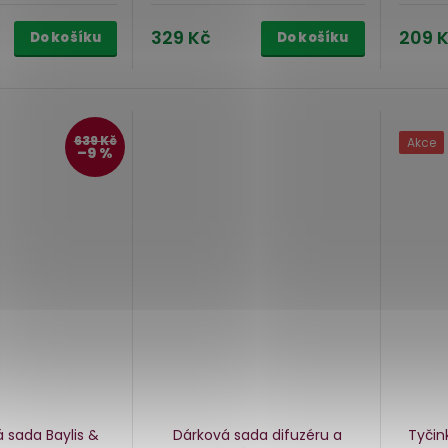
329 Kč
209 
Do košíku
Do košíku
639 Kč
Akce
–9 %
 sada Baylis &
Dárková sada difuzéru a
Tyčin