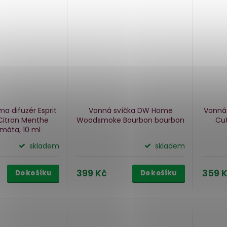
a difuzér Esprit
Vonná svíčka DW Home
Vonná
Citron Menthe
Woodsmoke Bourbon
bourbon
Cu
 máta, 10 ml
skladem
skladem
399 Kč
359 
Do košíku
Do košíku