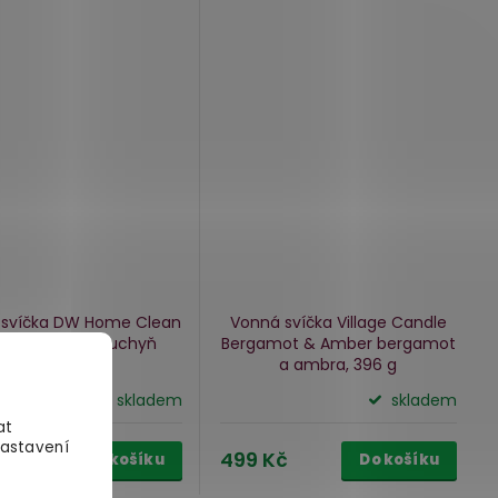
 svíčka DW Home Clean
Vonná svíčka Village Candle
chen
uklizená kuchyň
Bergamot & Amber
bergamot
a ambra, 396 g
skladem
skladem
at
Nastavení
Kč
499 Kč
Do košíku
Do košíku