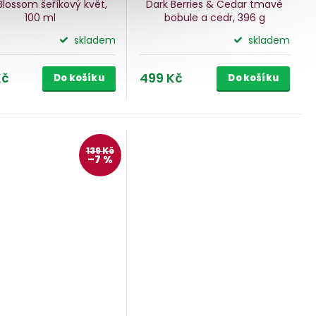
 Blossom
šeříkový květ,
Dark Berries & Cedar
tmavé
100 ml
bobule a cedr, 396 g
skladem
skladem
Kč
499 Kč
Do košíku
Do košíku
139 Kč
–7 %