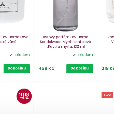
a DW Home Lava
Bytový parfém DW Home
Von
ická vůně
Sandalwood Myrrh
santalové
V
dřevo a myrta, 120 ml
skladem
skladem
469 Kč
319 K
Do košíku
Do košíku
159 Kč
Akce
–6 %