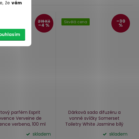
e, že
vám
–30
219 Kč
Skvělá cena
–4 %
%
ouhlasím
tový parfém Esprit
Dárková sada difuzéru a
ovence Verveine de
vonné svíčky Somerset
vence
verbena, 100 ml
Toiletry White Jasmine
bílý
jasmín
skladem
skladem