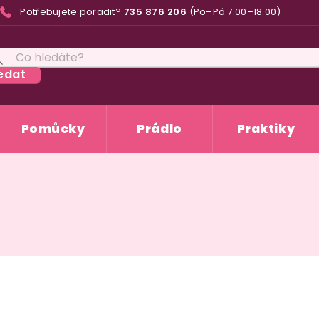
Potřebujete poradit?
735 876 206
(Po–Pá 7.00–18.00)
edat
Pomůcky
Prádlo
Praktiky