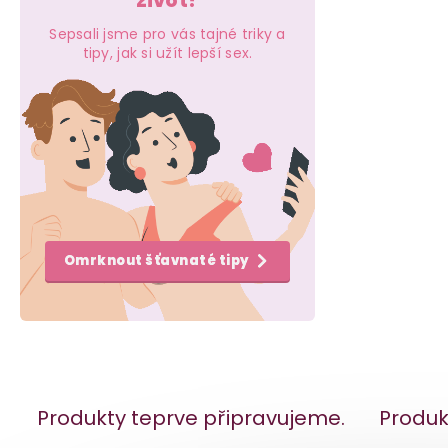
život?
e
Sepsali jsme pro vás tajné triky a
l
tipy, jak si užít lepší sex.
Omrknout šťavnaté tipy
Produkty teprve připravujeme.
Produk