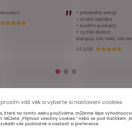
 doručení
+ přehledný eshop
+ široká nabídka
Hodnocení obchodu je 5 z 5 hvězdiček.
+ kvalitní produkty
+ rychlé dodání
Nakupuji zde ráda, vše pe
Hodnocení obchod
3.5.2026
 prosím váš věk a vyberte si nastavení cookies.
es, které na tomto webu používáme, můžeme lépe vyhodnocov
t. Můžete „Přijmout všechny cookies,“ nebo se pod tlačítkem „
zvědět vše podstatné a nastavit si preference.
100% diskrétní balení
Dodání do 2. dne