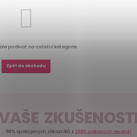
ale podívat na ostatní kategorie.
Zpět do obchodu
VAŠE ZKUŠENOST
98% spokojených zákazníků z
2686 ověřených recenzí