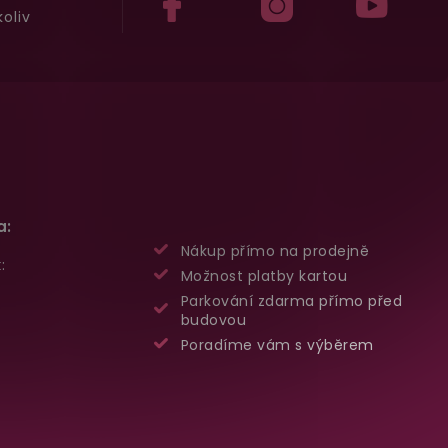
oliv
a:
Nákup přímo na prodejně
:
Možnost platby kartou
Parkování zdarma přímo před
budovou
Poradíme vám s výběrem