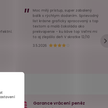
Moc milý prístup, super zabalený
balík s rýchlym dodaním. Sprievodný
list krásne graficky spracovaný s top
textom a malá čokoláda ako
rfektní.
prekvapenie - ku káve top Veľmi mi
to aj zlepšilo deň V skratke 12/10
u je 5 z 5 hvězdiček.
Hodnocení obchodu je 4 z 5 hvězd
3.5.2026
at
Nastavení
Garance vrácení peněz