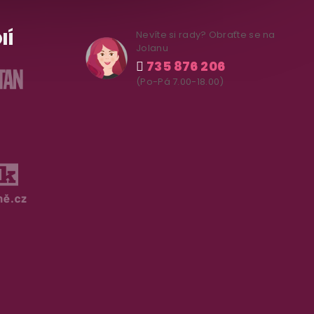
IÍ
Nevíte si rady? Obraťte se na
Jolanu
735 876 206
(Po-Pá 7.00-18.00)