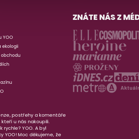
ZNÁTE NÁS Z MÉD
u YOO
 ekologii
 obchodu
iích
gazínu
OO
nze, postřehy a komentáře
kteří u nás nakoupili.
ek rychle? YOO. A byl
aky YOO! Moc děkujeme, že