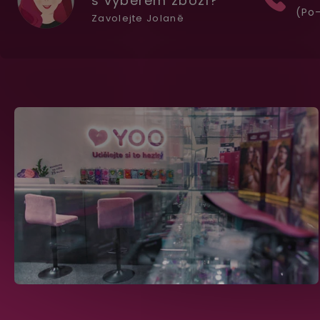
s výběrem zboží?
(Po-
Zavolejte Jolaně