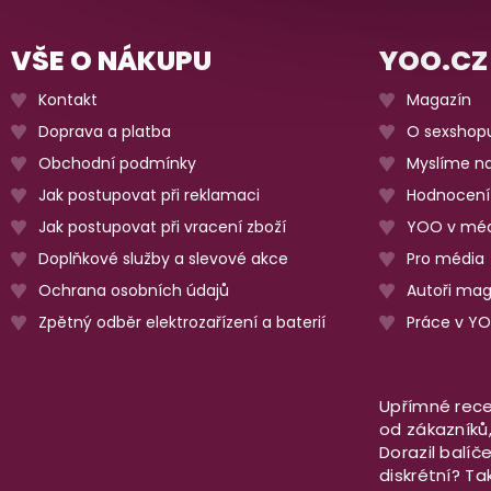
VŠE O NÁKUPU
YOO.CZ
Kontakt
Magazín
Doprava a platba
O sexshop
Obchodní podmínky
Myslíme na
Jak postupovat při reklamaci
Hodnocení
Jak postupovat při vracení zboží
YOO v méd
Doplňkové služby a slevové akce
Pro média
Ochrana osobních údajů
Autoři ma
Zpětný odběr elektrozařízení a baterií
Práce v Y
Upřímné rece
od zákazníků, 
Dorazil balíč
diskrétní? T