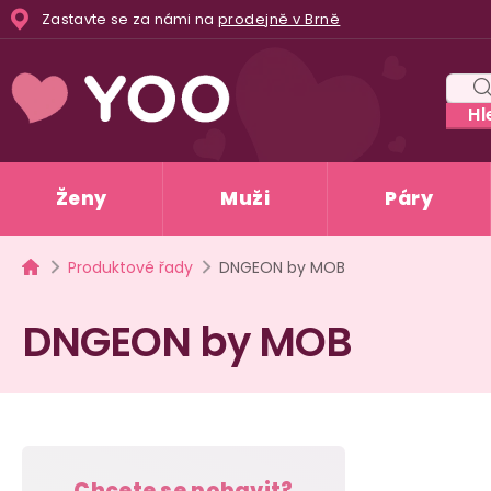
Přejít
Zastavte se za námi na
prodejně v Brně
na
obsah
Hl
Ženy
Muži
Páry
Domů
Produktové řady
DNGEON by MOB
DNGEON by MOB
P
Chcete se pobavit?