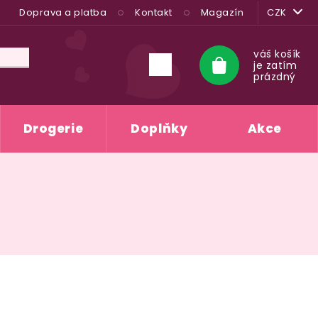
Doprava a platba
Kontakt
Magazín
CZK
váš košík
je zatím
Nákupní
prázdný
košík
Drogerie
Doplňky
Akce