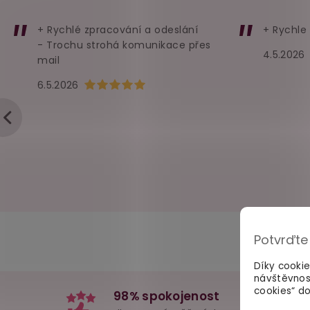
+ Rychlé zpracování a odeslání
+ Rychle
- Trochu strohá komunikace přes
4.5.2026
mail
Hodnocení obchodu je 5 z 5 hvězdiček.
6.5.2026
Potvrďte
Díky cooki
návštěvnos
cookies“ do
98% spokojenost