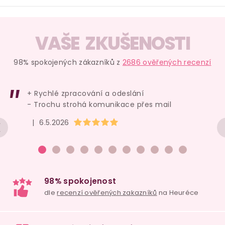
O
v
VAŠE ZKUŠENOSTI
l
á
98% spokojených zákazníků z
2686 ověřených recenzí
d
a
+ Rychlé zpracování a odeslání
c
- Trochu strohá komunikace přes mail
í
Hodnocení obchodu je 5 z 5 hvězdiček.
|
6.5.2026
p
r
v
k
y
v
ý