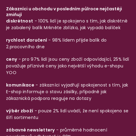
Zákazníci u obchodu v posledním půlroce nejčastěji
zmiňují
diskrétnost
- 100% lidí je spokojeno s tím, jak diskrétně
je zabalený balík
Mrkněte zblízka, jak vypadá balíček
rychlost doručení
- 98% lidem přijde balík do
2.pracovního dne
ceny
- pro 97% lidí jsou ceny zboží odpovídající, 25% lidí
považuje příznivé ceny jako největší výhodu e-shopu
YOO
komunikace
- zákazníci vyjadřují spokojenost s tím, jak
E-shop informuje o stavu zásilky, případně jak
zákaznická podpora reaguje na dotazy
výběr zboží
- pouze 2% lidí uvádí, že není spokojeno se
šíří sortimentu
zábavné newslettery
- průměrné hodnocení