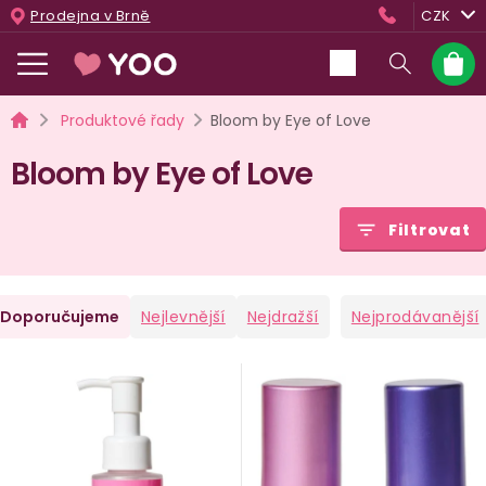
Přejít
Prodejna v Brně
CZK
na
obsah
Nákup
košík
Domů
Produktové řady
Bloom by Eye of Love
Bloom by Eye of Love
Filtrovat
Ř
Doporučujeme
Nejlevnější
Nejdražší
Nejprodávanější
a
V
e
ý
n
p
i