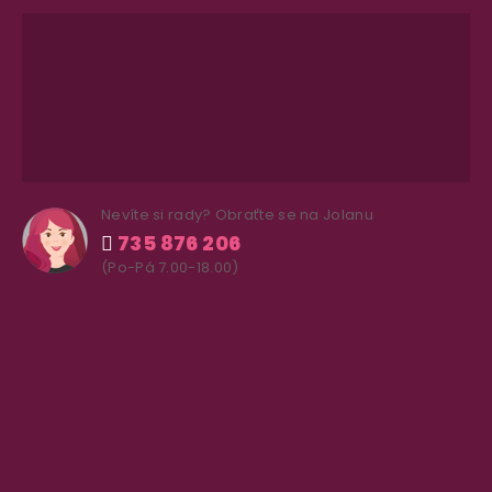
Nevíte si rady? Obraťte se na Jolanu
735 876 206
(Po-Pá 7.00-18.00)