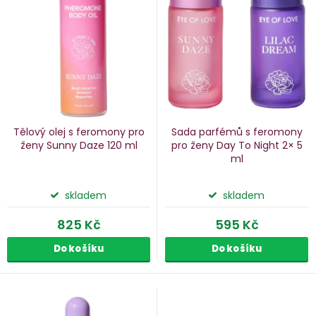
p
s
p
o
r
d
o
u
d
k
u
Tělový olej s feromony pro
Sada parfémů s feromony
k
ženy Sunny Daze
120 ml
pro ženy Day To Night
2× 5
ml
ů
t
ů
skladem
skladem
825 Kč
595 Kč
Do košíku
Do košíku