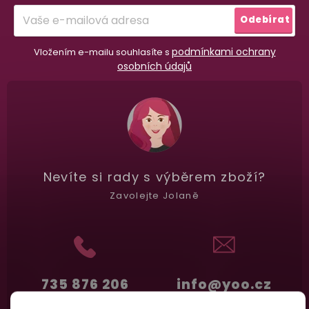
í
Garance vrácení peněz
Odebírat
Máte
30 dní
na bezplatné vrácení zboží
podmínkami ochrany
Vložením e-mailu souhlasíte s
osobních údajů
Nevíte si rady
s výběrem zboží?
Zavolejte Jolaně
735 876 206
info@yoo.cz
(Po-Pá 7.00-18.00)
Napište nám kdykoliv