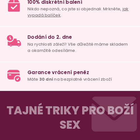
p
i
s
u
98% spokojenost
dle
recenzí ověřených zakazníků
na Heuréce
100% diskrétní balení
Nikdo nepozná, co jste si objednali. Mrkněte,
j
vypadá balíček
.
Z
Dodání do 2. dne
á
TAJNÉ TRIKY PRO BOŽÍ
Na rychlosti záleží! Vše důležité máme sklade
p
a okamžitě odesíláme.
SEX
a
t