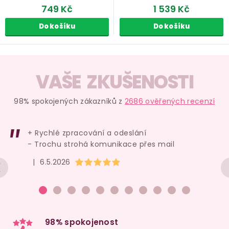
749 Kč
1 539 Kč
Do košíku
Do košíku
O
v
VAŠE ZKUŠENOSTI
l
á
98% spokojených zákazníků z
2686 ověřených recenzí
d
a
+ Rychlé zpracování a odeslání
c
- Trochu strohá komunikace přes mail
í
Hodnocení obchodu je 5 z 5 hvězdiček.
|
6.5.2026
p
r
v
k
y