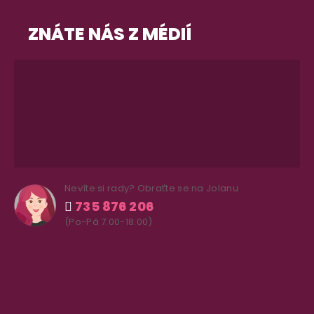
ZNÁTE NÁS Z MÉDIÍ
Nevíte si rady? Obraťte se na Jolanu
735 876 206
(Po-Pá 7.00-18.00)