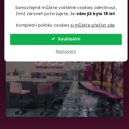
Samozřejmě můžete volitelné cookies odmítnout,
735 876 206
info@yoo.cz
čímž zároveň potvrzujete, že
vám již bylo 18 let
.
(Po-Pá 7.00-18.00)
Napište nám kdykoliv
Kompletní politiku cookies
si můžete přečíst zde
.
Souhlasím
Nastavení