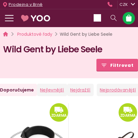
Přejít
Prodejna v Brně
CZK
na
obsah
Nákup
košík
Domů
Produktové řady
Wild Gent by Liebe Seele
Wild Gent by Liebe Seele
Filtrovat
Ř
Doporučujeme
Nejlevnější
Nejdražší
Nejprodávanější
a
V
ZDARMA
e
ý
ZDARMA
ZDARMA
n
p
i