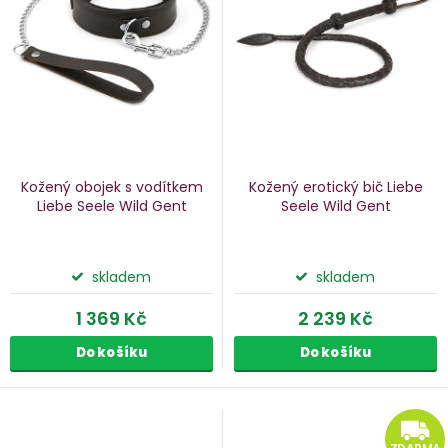
p
s
p
o
r
d
o
u
d
k
u
Kožený obojek s vodítkem
Kožený erotický bič Liebe
k
Liebe Seele Wild Gent
Seele Wild Gent
ů
t
ů
skladem
skladem
1 369 Kč
2 239 Kč
Do košíku
Do košíku