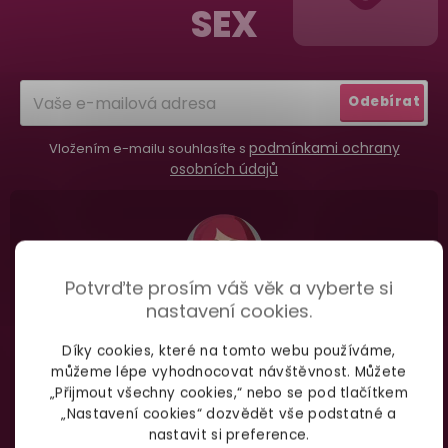
SEX
Dodání do 2. dne
a
Na rychlosti záleží! Vše důležité máme sklade
t
a okamžitě odesíláme.
í
Odebírat
Garance vrácení peněz
podmínkami ochrany
Vložením e-mailu souhlasíte s
Máte
30 dní
na bezplatné vrácení zboží
osobních údajů
Potvrďte prosím váš věk a vyberte si
nastavení cookies.
Nevíte si rady
s výběrem zboží?
Díky cookies, které na tomto webu používáme,
Zavolejte Jolaně
můžeme lépe vyhodnocovat návštěvnost. Můžete
„Přijmout všechny cookies,“ nebo se pod tlačítkem
„Nastavení cookies“ dozvědět vše podstatné a
nastavit si preference.