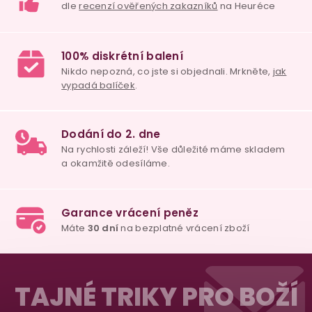
v
ý
p
i
s
u
98% spokojenost
dle
recenzí ověřených zakazníků
na Heuréce
100% diskrétní balení
Nikdo nepozná, co jste si objednali. Mrkněte,
j
Z
vypadá balíček
.
á
TAJNÉ TRIKY PRO BOŽÍ
p