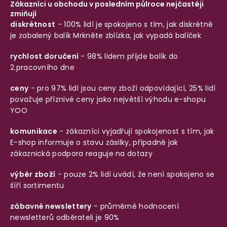
Zákazníci u obchodu v posledním půlroce nejčastěji
zmiňují
diskrétnost
- 100% lidí je spokojeno s tím, jak diskrétně
je zabalený balík
Mrkněte zblízka, jak vypadá balíček
rychlost doručení
- 98% lidem přijde balík do
2.pracovního dne
ceny
- pro 97% lidí jsou ceny zboží odpovídající, 25% lidí
považuje příznivé ceny jako největší výhodu e-shopu
YOO
komunikace
- zákazníci vyjadřují spokojenost s tím, jak
E-shop informuje o stavu zásilky, případně jak
zákaznická podpora reaguje na dotazy
výběr zboží
- pouze 2% lidí uvádí, že není spokojeno se
šíří sortimentu
zábavné newslettery
- průměrné hodnocení
newsletterů odběrateli je 90%