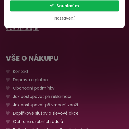
Pondělí – pátek:
Souhlasím
info@yoo.cz
7:00 – 18:00
735 876 206
Nastavení
Sobota, neděle
Zavřeno
Více o prodejně
VŠE O NÁKUPU
Kontakt
Doprava a platba
Obchodní podmínky
Jak postupovat při reklamaci
Jak postupovat při vracení zboží
Doplňkové služby a slevové akce
Ochrana osobních údajů