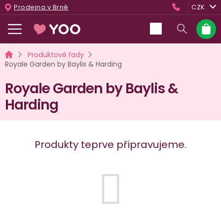
Přejít
Prodejna v Brně
CZK
na
obsah
Nákup
košík
Domů
Produktové řady
Royale Garden by Baylis & Harding
Royale Garden by Baylis &
Harding
Produkty teprve připravujeme.