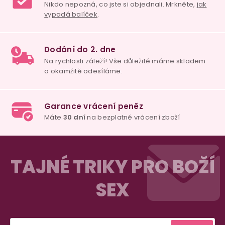
98% spokojenost
dle
recenzí ověřených zakazníků
na Heuréce
100% diskrétní balení
Nikdo nepozná, co jste si objednali. Mrkněte,
j
vypadá balíček
.
Dodání do 2. dne
Z
Na rychlosti záleží! Vše důležité máme sklade
a okamžitě odesíláme.
á
TAJNÉ TRIKY PRO BOŽÍ
p
SEX
a
Garance vrácení peněz
t
Máte
30 dní
na bezplatné vrácení zboží
í