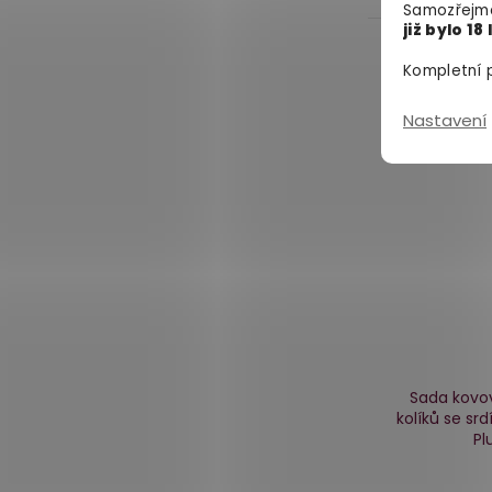
Samozřejmě
již bylo 18 
Kompletní p
Nastavení
Sada kovo
kolíků se sr
Pl