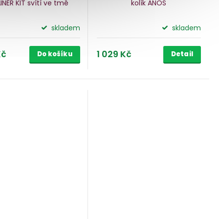
INER KIT
svítí ve tmě
kolík ANOS
skladem
skladem
Kč
1 029 Kč
Do košíku
Detail