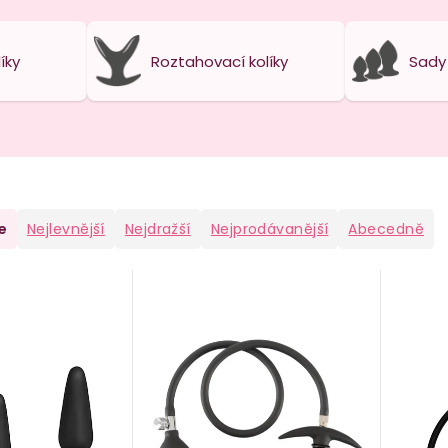
íky
Roztahovací kolíky
Sady 
e
Nejlevnější
Nejdražší
Nejprodávanější
Abecedně