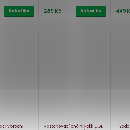
289 Kč
449 
Do košíku
Do košíku
cí vibrační
Roztahovací anální kolík COLT
Sada 