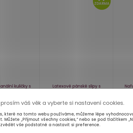
ZD
ZDARMA
anální kuličky s
Latexové pánské slipy s
Nafu
flatable Suction
vnitřním nafukovacím
g Expert
análním kolíkem LATE X
 prosím váš věk a vyberte si nastavení cookies.
skladem
skladem
es, které na tomto webu používáme, můžeme lépe vyhodnocov
t. Můžete „Přijmout všechny cookies,“ nebo se pod tlačítkem „
1 369 Kč
629 
Do košíku
Detail
zvědět vše podstatné a nastavit si preference.