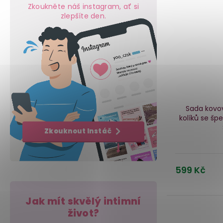
Zkoukněte náš instagram, ať si
zlepšíte den.
Sada kovo
kolíků se šp
Zkouknout Instáč
599 Kč
Jak mít skvělý intimní
život?