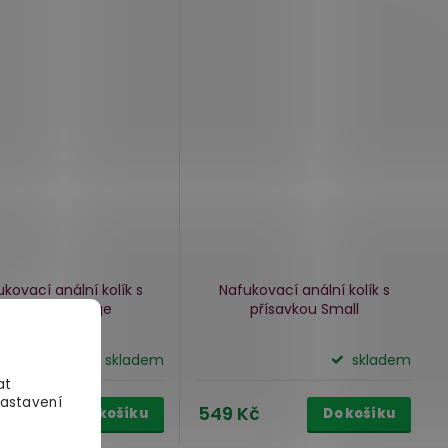
ARMA
kovací anální kolík s
Nafukovací anální kolík s
přísavkou Large
přísavkou Small
skladem
skladem
at
Nastavení
Kč
549 Kč
Do košíku
Do košíku