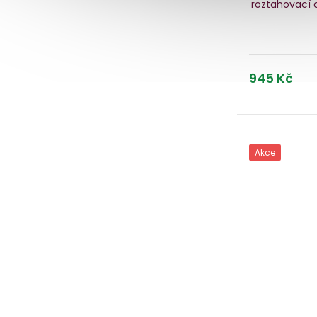
roztahovací a
945 Kč
Akce