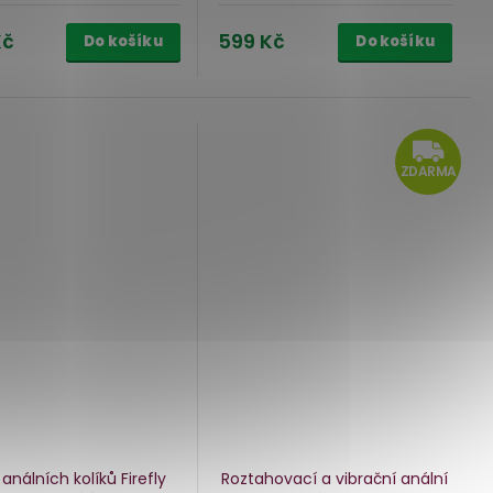
Kč
599 Kč
Do košíku
Do košíku
Z
ZDARMA
análních kolíků Firefly
Roztahovací a vibrační anální