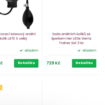
ovací latexový anální
Sada análních kolíků se
kolík LATE X
velký
šperkem Her Little Gems
Trainer Set
3 ks
skladem
skladem
Kč
729 Kč
Do košíku
Do košíku
P