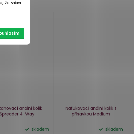
e, že
vám
ouhlasím
tahovací anální kolík
Nafukovací anální kolík s
Spreader 4-Way
přísavkou Medium
skladem
skladem