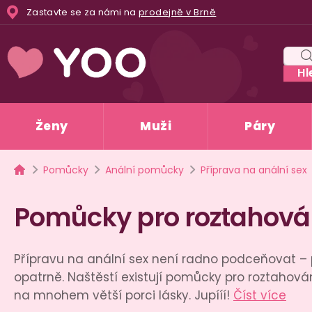
Přejít
Zastavte se za námi na
prodejně v Brně
na
obsah
Hl
Ženy
Muži
Páry
Domů
Pomůcky
Anální pomůcky
Příprava na anální sex
Pomůcky pro roztahová
Přípravu na anální sex není radno podceňovat – 
opatrně. Naštěstí existují pomůcky pro roztahován
na mnohem větší porci lásky. Jupííí!
Číst více