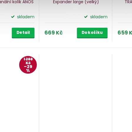
nální kolík ANOS
Expander large
(velký)
TRA
skladem
skladem
669 Kč
659 
Detail
Do košíku
1 269
Kč
–29
%