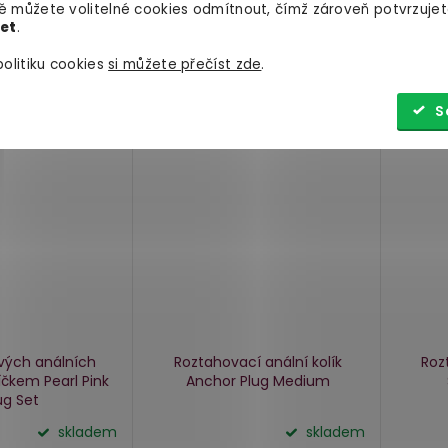
 můžete volitelné cookies odmítnout, čímž zároveň potvrzujet
let
.
olitiku cookies
si můžete přečíst zde
.
S
vých análních
Roztahovací anální kolík
Roz
díčkem Pearl Pink
Anchor Plug Medium
ug Set
skladem
skladem