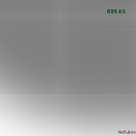
695 Kč
Nafukova