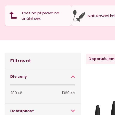
zpět na příprava na
Nafukovací kol
anální sex
P
Ř
Doporučujem
Filtrovat
o
a
V
s
z
Dle ceny
ý
t
e
p
289
Kč
1369
Kč
r
n
i
a
í
Dostupnost