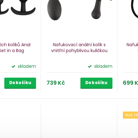
ích kolíků Anal
Nafukovací anální kolík s
Nafuk
Set in a Bag
vnitřní pohyblivou kuličkou
skladem
skladem
739 Kč
699 
Do košíku
Do košíku
Náš TI