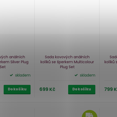
vých análních
Sada kovových análních
Sad
erkem Silver Plug
kolíků se šperkem Multicolour
kolíků
Set
Plug Set
skladem
skladem
699 Kč
799 
Do košíku
Do košíku