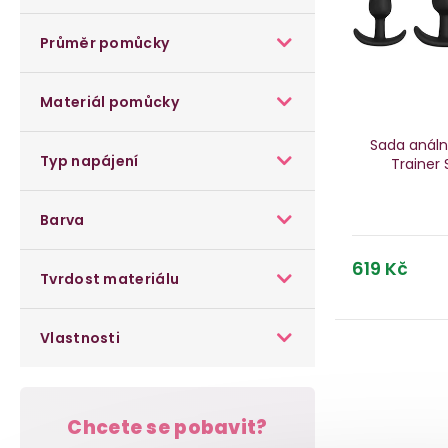
s
n
p
p
Průměr pomůcky
n
r
r
í
o
Materiál pomůcky
o
p
d
Sada análn
d
Typ napájení
Trainer 
a
u
u
n
k
Barva
k
e
t
619 Kč
t
Tvrdost materiálu
l
ů
ů
Vlastnosti
Chcete se pobavit?