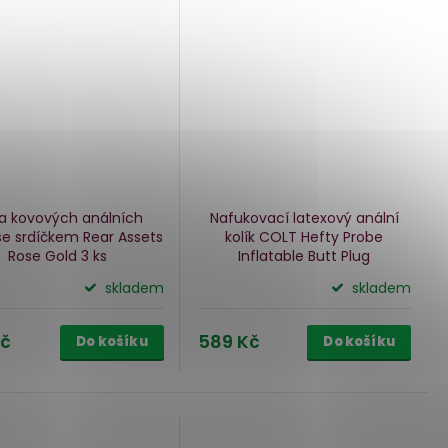
a kovových análních
Nafukovací latexový anální
 se srdíčkem Rear Assets
kolík COLT Hefty Probe
Rose Gold
3 ks
Inflatable Butt Plug
skladem
skladem
Kč
589 Kč
Do košíku
Do košíku