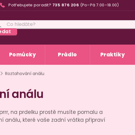
Potřebujete poradit?
735 876 206
(Po–Pá 7.00–18.00)
edat
Pomůcky
Prádlo
Praktiky
Roztahování análu
ní análu
prrr, na prdelku prostě musíte pomalu a
í análu, které vaše zadní vrátka připraví