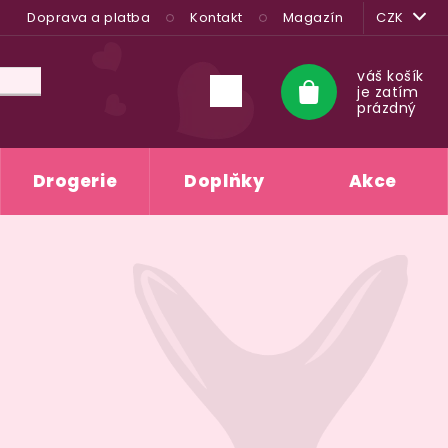
Doprava a platba
Kontakt
Magazín
CZK
váš košík
je zatím
Nákupní
prázdný
košík
Drogerie
Doplňky
Akce