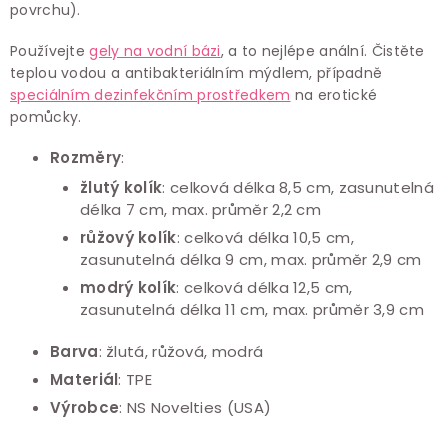
povrchu).
Používejte
gely na vodní bázi
, a to nejlépe anální. Čistěte
teplou vodou a antibakteriálním mýdlem, případně
speciálním dezinfekčním prostředkem
na erotické
pomůcky.
Rozměry
:
žlutý kolík
: celková délka 8,5 cm, zasunutelná
délka 7 cm, max. průměr 2,2 cm
růžový kolík
: celková délka 10,5 cm,
zasunutelná délka 9 cm, max. průměr 2,9 cm
modrý kolík
: celková délka 12,5 cm,
zasunutelná délka 11 cm, max. průměr 3,9 cm
Barva
: žlutá, růžová, modrá
Materiál
: TPE
Výrobce
: NS Novelties (USA)