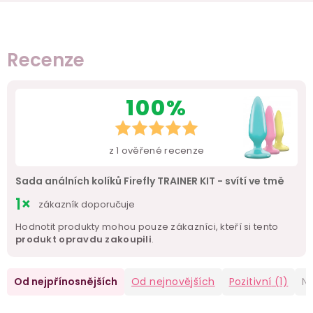
Recenze
100%
z
1
ověřené recenze
Sada análních kolíků Firefly TRAINER KIT - svítí ve tmě
1×
zákazník doporučuje
Hodnotit produkty mohou pouze zákazníci, kteří si tento
produkt opravdu zakoupili
.
Od nejpřínosnějších
Od nejnovějších
Pozitivní
(1)
Ne