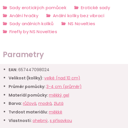
Sady erotických pomůcek
Erotické sady
Anální hračky
Anální kolíky bez vibrací
Sady análních kolíků
NS Novelties
Firefly by NS Novelties
Parametry
EAN
:
657447098024
Velikost (kolíky)
:
velké (nad 10 cm)
Průměr pomůcky
:
3-4 cm (průměr)
Materiál pomůcky
:
měkký gel
Barva
:
růžová
,
modrá
,
žlutá
Tvrdost materiálu
:
měkké
Vlastnosti
:
ohebný
,
s přísavkou