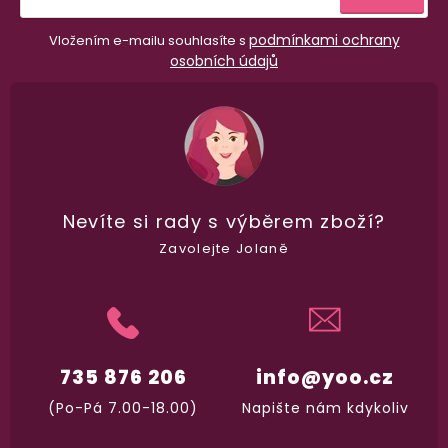
podmínkami ochrany
Vložením e-mailu souhlasíte s
osobních údajů
100% diskrétní balení
Nikdo nepozná, co jste si objednali. Mrkněte,
j
vypadá balíček
.
Dodání do 2. dne
Na rychlosti záleží! Vše důležité máme sklade
Nevíte si rady
s výběrem zboží?
a okamžitě odesíláme.
Zavolejte Jolaně
Garance vrácení peněz
Máte
30 dní
na bezplatné vrácení zboží
735 876 206
info@yoo.cz
(Po-Pá 7.00-18.00)
Napište nám kdykoliv