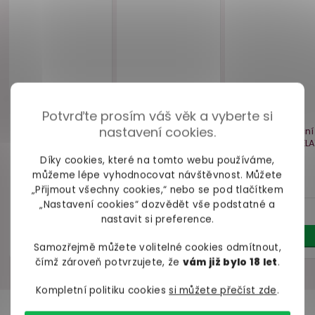
Svítící kondomy
Anální vodní
Pasante Glow, 12 ks
lubrikační gel
Potvrďte prosím váš věk a vyberte si
System JO H2O
nastavení cookies.
Anal Thick
120 ml
Díky cookies, které na tomto webu používáme,
skladem
skladem
můžeme lépe vyhodnocovat návštěvnost. Můžete
219 Kč
349 Kč
„Přijmout všechny cookies,“ nebo se pod tlačítkem
„Nastavení cookies“ dozvědět vše podstatné a
Do košíku
Do košíku
nastavit si preference.
Samozřejmě můžete volitelné cookies odmítnout,
čímž zároveň potvrzujete, že
vám již bylo 18 let
.
Kompletní politiku cookies
si můžete přečíst zde
.