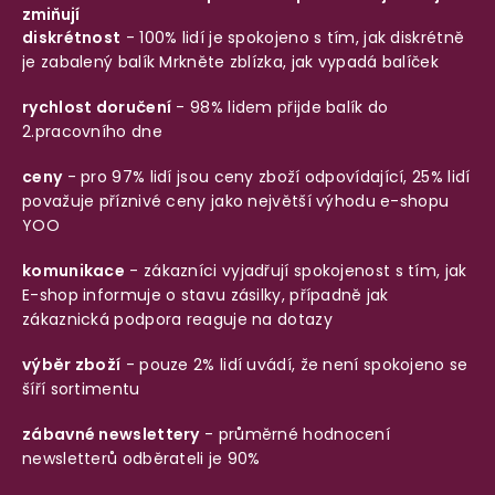
zmiňují
diskrétnost
- 100% lidí je spokojeno s tím, jak diskrétně
je zabalený balík
Mrkněte zblízka, jak vypadá balíček
rychlost doručení
- 98% lidem přijde balík do
2.pracovního dne
ceny
- pro 97% lidí jsou ceny zboží odpovídající, 25% lidí
považuje příznivé ceny jako největší výhodu e-shopu
YOO
komunikace
- zákazníci vyjadřují spokojenost s tím, jak
E-shop informuje o stavu zásilky, případně jak
zákaznická podpora reaguje na dotazy
výběr zboží
- pouze 2% lidí uvádí, že není spokojeno se
šíří sortimentu
zábavné newslettery
- průměrné hodnocení
newsletterů odběrateli je 90%