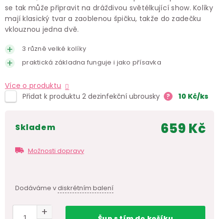
se tak může připravit na dráždivou světélkující show. Kolíky
mají klasický tvar a zaoblenou špičku, takže do zadečku
vklouznou jedna dvě.
3 různě velké kolíky
praktická základna funguje i jako přísavka
Více o produktu
Přidat k produktu 2 dezinfekční ubrousky
?
10
Kč
/ks
659 Kč
skladem
Měr
cen
Možnosti dopravy
Dodáváme v
diskrétním balení
Šup
s tím
do košíku