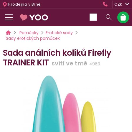
Přejít
Prodejna v Brně
CZK
na
obsah
Nákup
košík
Domů
Pomůcky
Erotické sady
Sady erotických pomůcek
Sada análních kolíků Firefly
TRAINER KIT
svítí ve tmě
4960