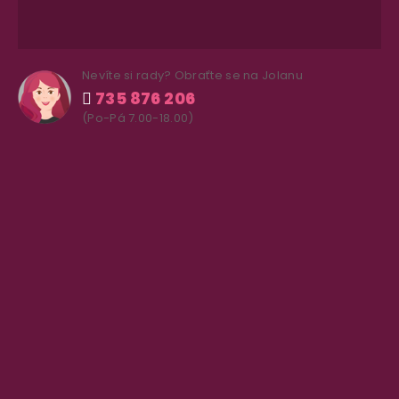
Nevíte si rady? Obraťte se na Jolanu
735 876 206
(Po-Pá 7.00-18.00)