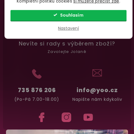
Kompletní politiku cookies
si můžete přečíst zde
.
Garance vrácení peněz
Souhlasím
Máte
30 dní
na bezplatné vrácení zboží
Nastavení
Nevíte si rady
s výběrem zboží?
Zavolejte Jolaně
735 876 206
info@yoo.cz
(Po-Pá 7.00-18.00)
Napište nám kdykoliv