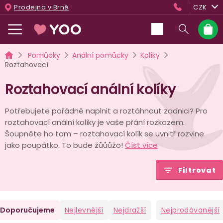
Přejít
Prodejna v Brně
CZK
na
obsah
Nákup
košík
Domů
Pomůcky
Anální pomůcky
Kolíky
Roztahovací
Roztahovací anální kolíky
Potřebujete pořádně naplnit a roztáhnout zadnici? Pro
roztahovací anální kolíky je vaše přání rozkazem.
Šoupněte ho tam – roztahovací kolík se uvnitř rozvine
jako poupátko. To bude žůůůžo!
Číst více
Filtrovat
Ř
Doporučujeme
Nejlevnější
Nejdražší
Nejprodávanější
a