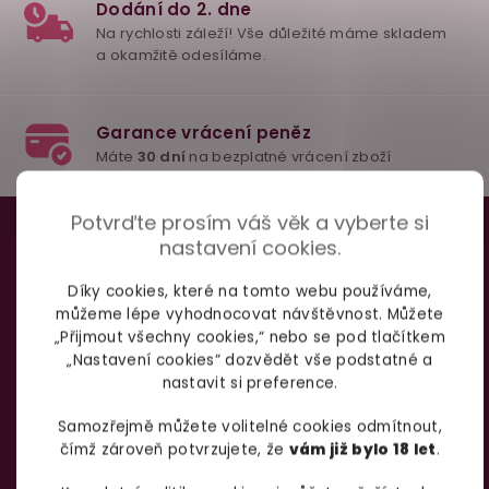
98% spokojenost
dle
recenzí ověřených zakazníků
na Heuréce
Z
Potvrďte prosím váš věk a vyberte si
á
nastavení cookies.
TAJNÉ TRIKY PRO BOŽÍ
100% diskrétní balení
p
Nikdo nepozná, co jste si objednali. Mrkněte,
j
Díky cookies, které na tomto webu používáme,
SEX
vypadá balíček
.
a
můžeme lépe vyhodnocovat návštěvnost. Můžete
„Přijmout všechny cookies,“ nebo se pod tlačítkem
t
„Nastavení cookies“ dozvědět vše podstatné a
í
nastavit si preference.
Dodání do 2. dne
Odebírat
Na rychlosti záleží! Vše důležité máme sklade
Samozřejmě můžete volitelné cookies odmítnout,
a okamžitě odesíláme.
čímž zároveň potvrzujete, že
vám již bylo 18 let
.
podmínkami ochrany
Vložením e-mailu souhlasíte s
osobních údajů