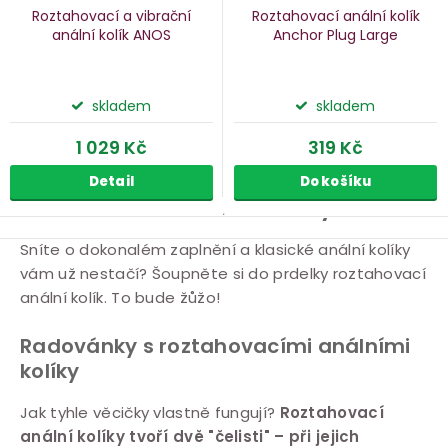
Roztahovací a vibrační
Roztahovací anální kolík
anální kolík ANOS
Anchor Plug Large
skladem
skladem
1 029 Kč
319 Kč
Detail
Do košíku
Roztahovací anální kolíky
O
Sníte o dokonalém zaplnění a klasické anální kolíky
vám už nestačí? Šoupněte si do prdelky roztahovací
v
anální kolík. To bude žůžo!
l
á
Radovánky s roztahovacími análními
d
kolíky
a
c
Jak tyhle věcičky vlastně fungují?
Roztahovací
í
anální kolíky tvoří dvě "čelisti" – při jejich