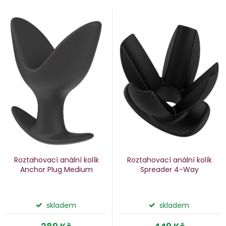
V
e
ý
n
p
i
p
s
p
o
r
d
o
u
d
k
u
Roztahovací anální kolík
Roztahovací anální kolík
k
Anchor Plug Medium
Spreader 4-Way
ů
t
ů
skladem
skladem