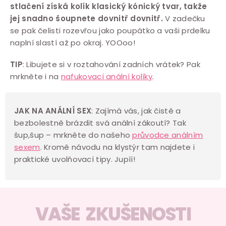
stlačení získá kolík klasický kónický tvar, takže
p
jej snadno šoupnete dovnitř dovnitř.
V zadečku
r
se pak čelisti rozevřou jako poupátko a vaši prdelku
v
naplní slastí až po okraj. YOOoo!
k
y
TIP
: Libujete si v roztahování zadních vrátek? Pak
v
mrkněte i na
nafukovací anální kolíky
.
ý
p
JAK NA ANÁLNÍ SEX
: Zajímá vás, jak čistě a
i
bezbolestně brázdit svá anální zákoutí? Tak
s
šup,šup – mrkněte do našeho
průvodce análním
u
sexem
. Kromě návodu na klystýr tam najdete i
praktické uvolňovací tipy. Jupíí!
VAŠE ZKUŠENOSTI