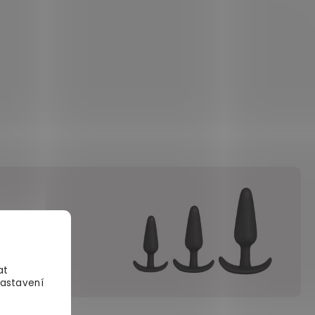
upili
.
at
Nastavení