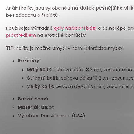
Anální kolíky jsou vyrobené
z na dotek pevnějšího sili
bez zápachu a ftalátů.
Používejte výhradně
gely na vodní bázi
, a to nejlépe an
prostředkem
na erotické pomůcky.
TIP
: Kolíky je možné umýt i v horní přihrádce myčky.
Rozměry
:
Malý kolík
: celková délka 8,3 cm, zasunutelná
Střední kolík
: celková délka 10,2 cm, zasunut
Velký kolík
: celková délka 12,7 cm, zasunuteln
Barva
: černá
Materiál
: silikon
Výrobce
: Doc Johnson (USA)