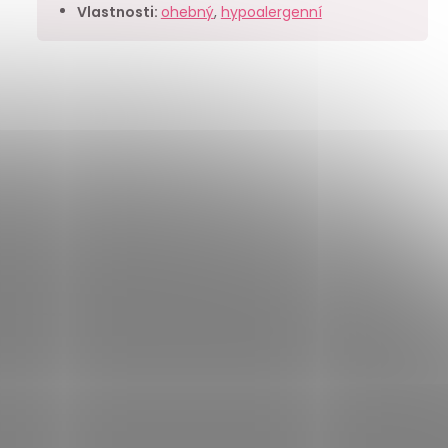
Vlastnosti
:
ohebný
,
hypoalergenní