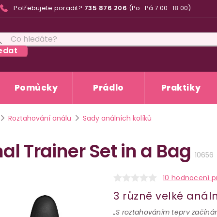
Potřebujete poradit?
735 876 206
(Po–Pá 7.00–18.00)
edat
Pomůcky
Prádlo
Praktiky
Roztahování análu
Sady análních kolíků
al Trainer Set in a Bag
10656
10 hodnocení p
3 různě velké análn
„S roztahováním teprv začínám