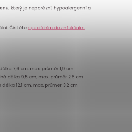
konu
, který je neporézní, hypoalergenní a
ální. Čistěte
speciálním dezinfekčním
 délka 7,6 cm, max. průměr 1,9 cm
elná délka 9,5 cm, max. průměr 2,5 cm
á délka 12,1 cm, max. průměr 3,2 cm