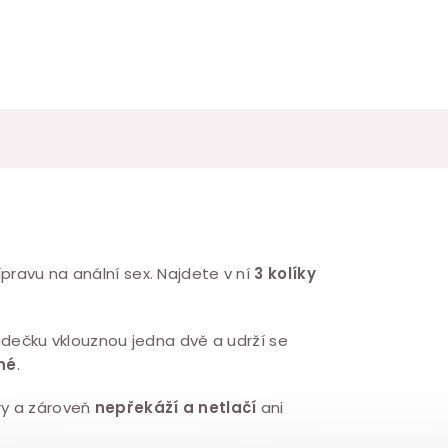
pravu na anální sex. Najdete v ní
3 kolíky
zadečku vklouznou jedna dvě a udrží se
né
.
ry a zároveň
nepřekáží a netlačí
ani