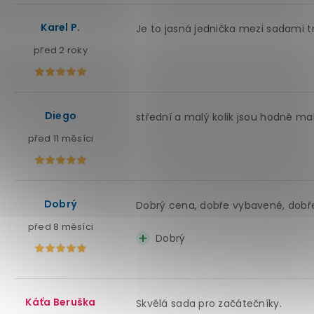
Karel P.
Je to jasná jednička mezi sadami t
před 2 roky
Diego
střední a malý kolik jsou hodně mal
před 11 měsíci
Dobrý
Dobrý cena, dobře vybavené, dobř
před 8 měsíci
Dobrý
Káťa Beruška
Skvělá sada pro začátečníky.