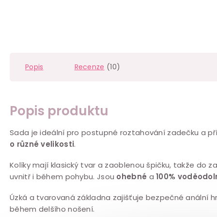
Popis
Recenze
(10)
Popis produktu
Sada je ideální pro postupné roztahování zadečku a pří
o různé velikosti
.
Kolíky mají klasický tvar a zaoblenou špičku, takže do 
uvnitř i během pohybu. Jsou
ohebné
a
100% voděodol
Úzká a tvarovaná základna zajišťuje bezpečné anální h
během delšího nošení.