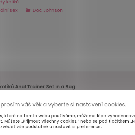
dy kolíků
ální sex
Doc Johnson
olíků Anal Trainer Set in a Bag
 doporučuje
 prosím váš věk a vyberte si nastavení cookies.
y mohou pouze zákazníci, kteří si tento
produkt opravdu zako
es, které na tomto webu používáme, můžeme lépe vyhodnocov
t. Můžete „Přijmout všechny cookies,“ nebo se pod tlačítkem „
zvědět vše podstatné a nastavit si preference.