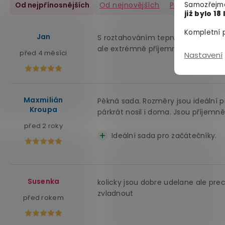
Od nejpřínosnějších
Od nejnovějších
Pozitivní
(10)
Samozřejmě
již bylo 18 
Kompletní p
Jan
S roztahováním teprv začínám ale u
ale extrémně příjemné při nošení a
před 4 měsíci
Nastavení
Maxmilián
Pěkná sada. Rozměry jsou ideální pr
Kroupa
párkrát nosil i doma. Jsou příjemn
před 2 roky
Ideální sada pro začátečníky.
Susenka
kolicky jsou dobre udelane ale prec
zvladnout
před rokem