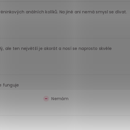
réninkových análních kolíků. Na jiné ani nemá smysl se dívat.
ý, ale ten největší je akorát a nosí se naprosto skvěle
e funguje
Nemám