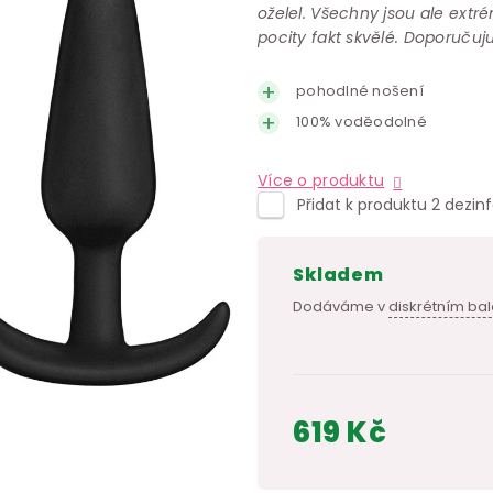
oželel. Všechny jsou ale extr
pocity fakt skvělé. Doporučuju
pohodlné nošení
100% voděodolné
Více o produktu
Přidat k produktu 2 dezin
skladem
Dodáváme v
diskrétním bal
619 Kč
Měrná
cena: