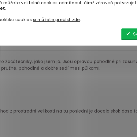
Negativní
(0)
 můžete volitelné cookies odmítnout, čímž zároveň potvrzujet
let
.
olitiku cookies
si můžete přečíst zde
.
ž jsem u největšího kolíku. Ten nejmenší bych klidně oželel.
 s dostatkem lubrikantu jsou pocity fakt skvělé. Doporučuju.
S
o začátečníky, jako jsem já. Jsou opravdu pohodlné při zasunu
ě pružné, pohodlné a dobře sedí mezi půlkami.
hod z prostredni velikosti na tu posledni je docela skok dase t