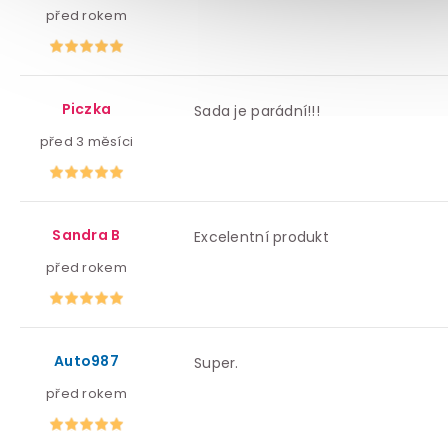
před rokem
Piczka
Sada je parádní!!!
před 3 měsíci
Sandra B
Excelentní produkt
před rokem
Auto987
Super.
před rokem