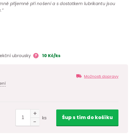
émně příjemné při nošení a s dostatkem lubrikantu jsou
.”
fekční ubrousky
?
10
Kč
/ks
Možnosti dopravy
ení
Šup
s tím
do košíku
ks