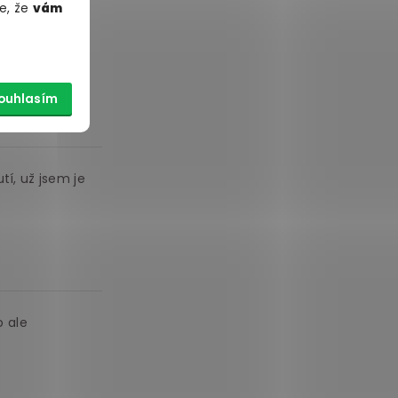
e, že
vám
 Všechny jsou
ouhlasím
tí, už jsem je
o ale