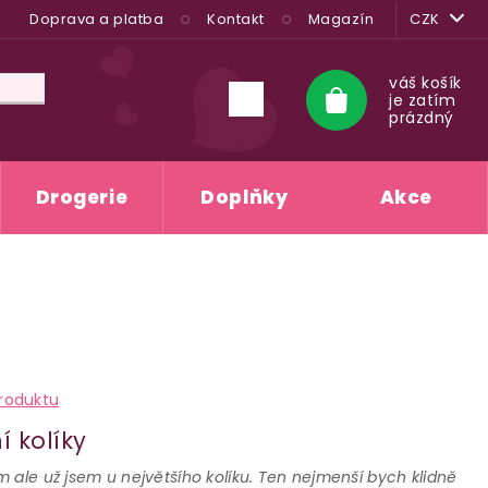
Doprava a platba
Kontakt
Magazín
CZK
váš košík
je zatím
Nákupní
prázdný
košík
Drogerie
Doplňky
Akce
roduktu
í kolíky
 ale už jsem u největšího kolíku. Ten nejmenší bych klidně