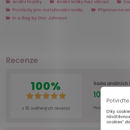
Anální hračky
Anální kolíky bez vibrací
Sa
Pomůcky pro roztahování análu
Příprava na an
In a Bag by Doc Johnson
Recenze
100%
Sada análních k
10×
zákazníků
Potvrďte
Hodnotit produkt
z
10
ověřených recenzí
Díky cooki
návštěvnos
cookies“ do