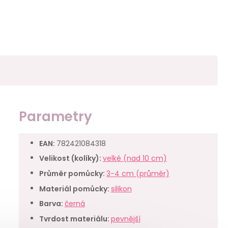
Parametry
EAN
:
782421084318
Velikost (kolíky)
:
velké (nad 10 cm)
Průměr pomůcky
:
3-4 cm (průměr)
Materiál pomůcky
:
silikon
Barva
:
černá
Tvrdost materiálu
:
pevnější