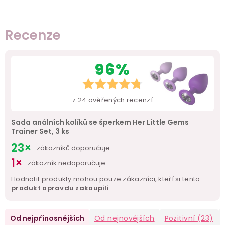
Recenze
96%
z
24
ověřených recenzí
Sada análních kolíků se šperkem Her Little Gems
Trainer Set, 3 ks
23×
zákazníků doporučuje
1×
zákazník nedoporučuje
Hodnotit produkty mohou pouze zákazníci, kteří si tento
produkt opravdu zakoupili
.
Od nejpřínosnějších
Od nejnovějších
Pozitivní
(23)