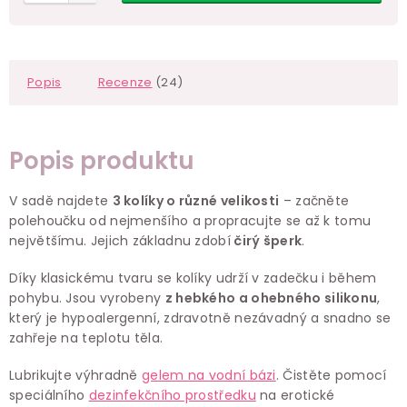
Popis
Recenze
(24)
Popis produktu
V sadě najdete
3 kolíky o různé velikosti
– začněte
polehoučku od nejmenšího a propracujte se až k tomu
největšímu. Jejich základnu zdobí
čirý šperk
.
Díky klasickému tvaru se kolíky udrží v zadečku i během
pohybu. Jsou vyrobeny
z hebkého a ohebného silikonu
,
který je hypoalergenní, zdravotně nezávadný a snadno se
zahřeje na teplotu těla.
Lubrikujte výhradně
gelem na vodní bázi
. Čistěte pomocí
speciálního
dezinfekčního prostředku
na erotické