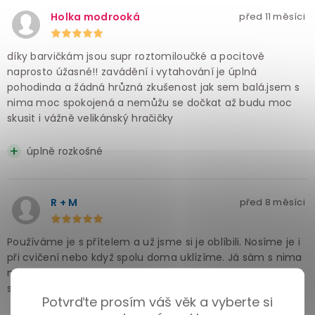
Holka modrooká
před 11 měsíci
díky barvičkám jsou supr roztomiloučké a pocitově
naprosto úžasné!! zavádění i vytahování je úplná
pohodinda a žádná hrůzná zkušenost jak sem balá.jsem s
nima moc spokojená a nemůžu se dočkat až budu moc
skusit i vážně velikánský hračičky
úplně rozkošné
R + M
před 8 měsíci
Používáme je s přítelem a už jsme si je oblíbili. Nosíme je i
při cvičení nebo když spolu doma uklízíme. Já sám s nima
nemám problém i sedět a nejdéle jsem ten největší měl v
sobě skoro celý den.
Potvrďte prosím váš věk a vyberte si