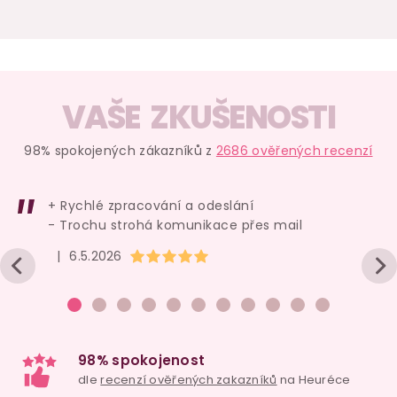
VAŠE ZKUŠENOSTI
Čisticí sprej na
Lubrikační
Silikonový
erotické pomůcky
gel/umělé sperma
na uzdičk
S8 Hygienic Toy
Creamy
250 ml
předč
98% spokojených zákazníků z
2686 ověřených recenzí
Cleaner
150 ml
ejakul
skladem
skladem
skl
+ Rychlé zpracování a odeslání
- Trochu strohá komunikace přes mail
179 Kč
495 Kč
139 
Hodnocení obchodu je 5 z 5 hvězdiček.
|
6.5.2026
Do košíku
Do košíku
Do ko
EXTRA výkon