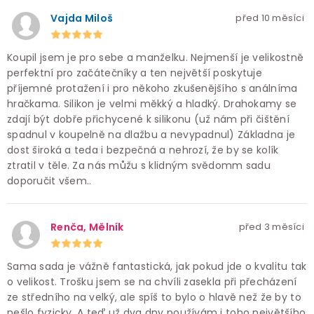
Vajda Miloš
před 10 měsíci
Koupil jsem je pro sebe a manželku. Nejmenší je velikostně
perfektní pro začátečníky a ten největší poskytuje
příjemné protažení i pro někoho zkušenějšího s análníma
hračkama. Silikon je velmi měkký a hladký. Drahokamy se
zdají být dobře přichycené k silikonu (už nám při čištění
spadnul v koupelně na dlažbu a nevypadnul) Základna je
dost široká a teda i bezpečná a nehrozí, že by se kolík
ztratil v těle. Za nás můžu s klidným svědomm sadu
doporučit všem..
Renča, Mělník
před 3 měsíci
Sama sada je vážně fantastická, jak pokud jde o kvalitu tak
o velikost. Trošku jsem se na chvíli zasekla při přecházení
ze středního na velký, ale spíš to bylo o hlavě než že by to
nešlo fyzicky. A teď už dva dny používám i toho největšího