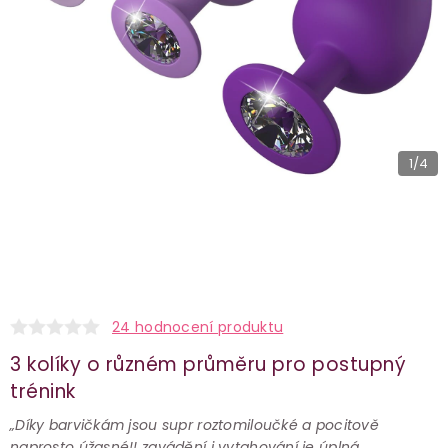
1
/4
24 hodnocení produktu
3 kolíky o různém průměru pro postupný
trénink
„Díky barvičkám jsou supr roztomiloučké a pocitově
naprosto úžasné!! zavádění i vytahování je úplná