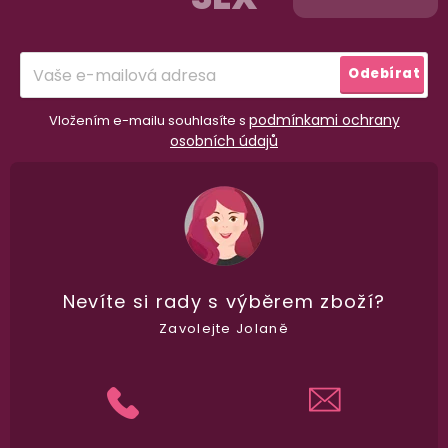
t
í
Odebírat
podmínkami ochrany
Vložením e-mailu souhlasíte s
osobních údajů
Nevíte si rady
s výběrem zboží?
Zavolejte Jolaně
98% spokojenost
dle
recenzí ověřených zakazníků
na Heuréce