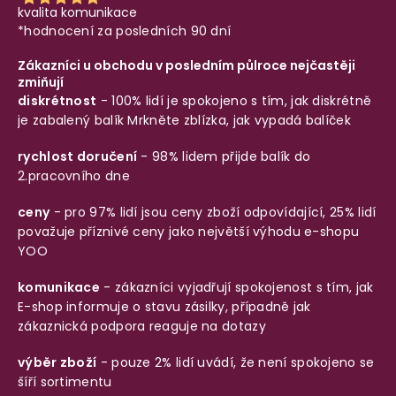
kvalita komunikace
*hodnocení za posledních 90 dní
Zákazníci u obchodu v posledním půlroce nejčastěji
zmiňují
diskrétnost
- 100% lidí je spokojeno s tím, jak diskrétně
je zabalený balík
Mrkněte zblízka, jak vypadá balíček
rychlost doručení
- 98% lidem přijde balík do
2.pracovního dne
ceny
- pro 97% lidí jsou ceny zboží odpovídající, 25% lidí
považuje příznivé ceny jako největší výhodu e-shopu
YOO
komunikace
- zákazníci vyjadřují spokojenost s tím, jak
E-shop informuje o stavu zásilky, případně jak
zákaznická podpora reaguje na dotazy
výběr zboží
- pouze 2% lidí uvádí, že není spokojeno se
šíří sortimentu