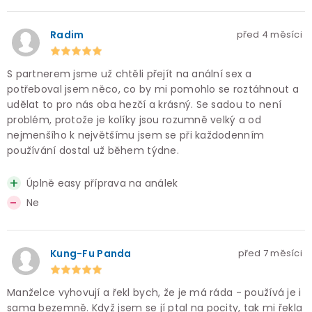
Radim
před 4 měsíci
S partnerem jsme už chtěli přejít na anální sex a
potřeboval jsem něco, co by mi pomohlo se roztáhnout a
udělat to pro nás oba hezčí a krásný. Se sadou to není
problém, protože je kolíky jsou rozumně velký a od
nejmenšího k největšímu jsem se při každodenním
používání dostal už během týdne.
Úplně easy příprava na análek
Ne
Kung-Fu Panda
před 7 měsíci
Manželce vyhovují a řekl bych, že je má ráda - používá je i
sama bezemně. Když jsem se jí ptal na pocity, tak mi řekla