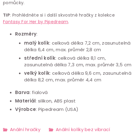
pomůcky.
TIP
: Prohlédněte si i další skvostné hračky z kolekce
Fantasy For Her by Pipedream
.
Rozměry
:
malý kolík
: celková délka 7,2 cm, zasunutelná
délka 6,4 cm, max. průměr 2,8 cm
střední kolík
: celková délka 8,1 cm,
zasunutelná délka 7,3 cm, max. průměr 3,5 cm
velký kolík
: celková délka 9,6 cm, zasunutelná
délka 8,2 cm, max. průměr 4,4 cm
Barva
: fialová
Materiál
: silikon, ABS plast
Výrobce
: Pipedream (USA)
Anální hračky
Anální kolíky bez vibrací