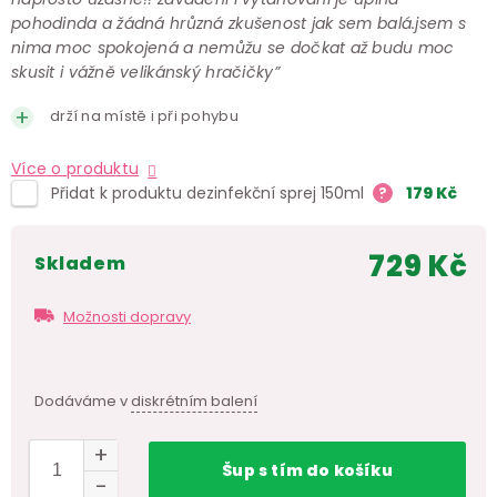
pohodinda a žádná hrůzná zkušenost jak sem balá.jsem s
nima moc spokojená a nemůžu se dočkat až budu moc
skusit i vážně velikánský hračičky”
drží na místě i při pohybu
Více o produktu
Přidat k produktu dezinfekční sprej 150ml
?
179
Kč
729 Kč
skladem
Měr
cen
Možnosti dopravy
Dodáváme v
diskrétním balení
Šup
s tím
do košíku