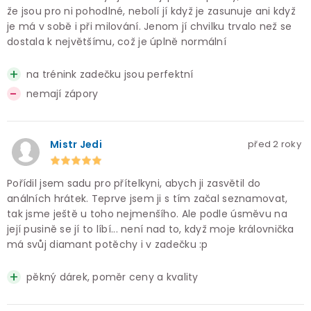
že jsou pro ni pohodlné, nebolí jí když je zasunuje ani když
je má v sobě i při milování. Jenom jí chvilku trvalo než se
dostala k největšímu, což je úplně normální
na trénink zadečku jsou perfektní
nemají zápory
Mistr Jedi
před 2 roky
Pořídil jsem sadu pro přítelkyni, abych ji zasvětil do
análních hrátek. Teprve jsem ji s tím začal seznamovat,
tak jsme ještě u toho nejmenšího. Ale podle úsměvu na
její pusině se jí to líbí... není nad to, když moje královnička
má svůj diamant potěchy i v zadečku :p
pěkný dárek, poměr ceny a kvality