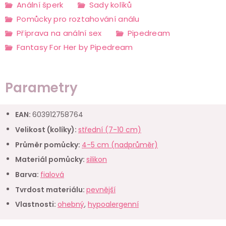
Anální šperk
Sady kolíků
Pomůcky pro roztahování análu
Příprava na anální sex
Pipedream
Fantasy For Her by Pipedream
Parametry
EAN
:
603912758764
Velikost (kolíky)
:
střední (7-10 cm)
Průměr pomůcky
:
4-5 cm (nadprůměr)
Materiál pomůcky
:
silikon
Barva
:
fialová
Tvrdost materiálu
:
pevnější
Vlastnosti
:
ohebný
,
hypoalergenní