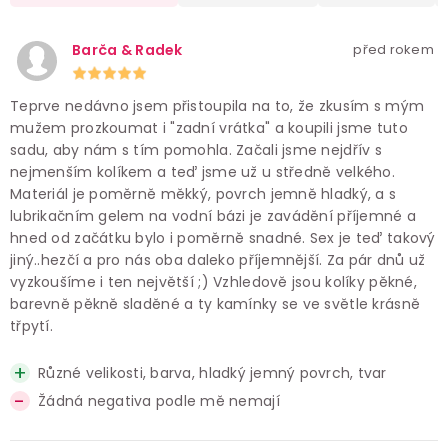
Barča & Radek
před rokem
Teprve nedávno jsem přistoupila na to, že zkusím s mým
mužem prozkoumat i "zadní vrátka" a koupili jsme tuto
sadu, aby nám s tím pomohla. Začali jsme nejdřív s
nejmenším kolíkem a teď jsme už u středně velkého.
Materiál je poměrně měkký, povrch jemně hladký, a s
lubrikačním gelem na vodní bázi je zavádění příjemné a
hned od začátku bylo i poměrně snadné. Sex je teď takový
jiný..hezčí a pro nás oba daleko příjemnější. Za pár dnů už
vyzkoušíme i ten největší ;) Vzhledově jsou kolíky pěkné,
barevně pěkně sladěné a ty kamínky se ve světle krásně
třpytí.
Různé velikosti, barva, hladký jemný povrch, tvar
Žádná negativa podle mě nemají