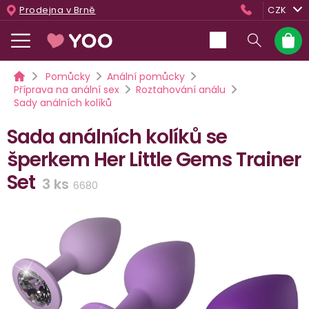
Přejít
Prodejna v Brně
CZK
na
obsah
Nákup
košík
Domů
Pomůcky
Anální pomůcky
Příprava na anální sex
Roztahování análu
Sady análních kolíků
Sada análních kolíků se
šperkem Her Little Gems Trainer
Set
3 ks
6680