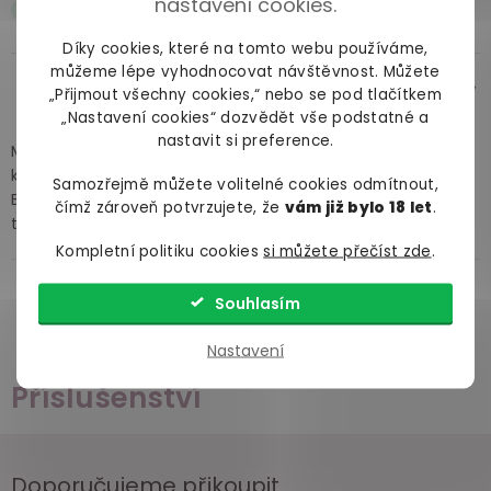
nastavení cookies.
PARÁDA
Díky cookies, které na tomto webu používáme,
můžeme lépe vyhodnocovat návštěvnost. Můžete
24Ivka
před více lety
„Přijmout všechny cookies,“ nebo se pod tlačítkem
„Nastavení cookies“ dozvědět vše podstatné a
nastavit si preference.
Materiál ze silikonu je až neuvěřitelně hebký. I nejmenší
kolík krásně vyplní. Už se nemůžu dočkat na ty větší.
Samozřejmě můžete volitelné cookies odmítnout,
Blyštivý šperk navíc vypadá pořádně sexy jak se tam tak
čímž zároveň potvrzujete, že
vám již bylo 18 let
.
třpytí na zadečku.
Kompletní politiku cookies
si můžete přečíst zde
.
Souhlasím
Zobrazit všechny recenze
Nastavení
Příslušenství
Doporučujeme přikoupit