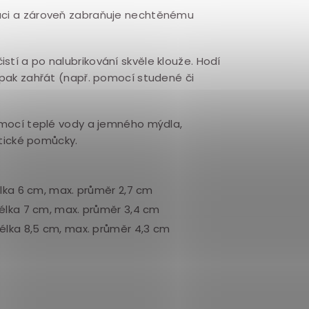
laci a zároveň zabraňuje nechtěnému
čistí a po nalubrikování skvěle klouže. Hodí
aopak zahřát (např. pomocí studené či
mocí teplé vody a jemného mýdla,
tické pomůcky.
élka 6 cm, max. průměr 2,7 cm
délka 7 cm, max. průměr 3,4 cm
délka 8,5 cm, max. průměr 4,3 cm