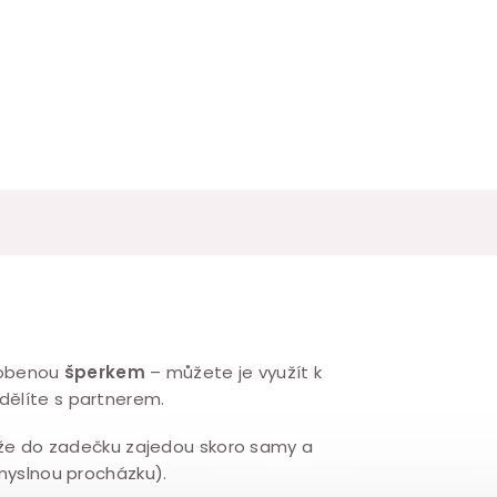
dobenou
šperkem
– můžete je využít k
dělíte s partnerem.
takže do zadečku zajedou skoro samy a
smyslnou procházku).