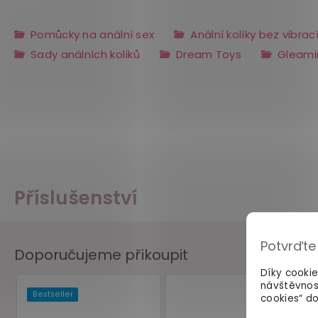
Pomůcky na anální sex
Anální kolíky bez vibrac
Sady análních kolíků
Dream Toys
Gleami
Příslušenství
Potvrďte
Doporučujeme přikoupit
Díky cooki
návštěvnos
cookies“ do