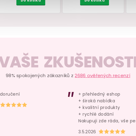
VAŠE ZKUŠENOST
e
Anální vodní lubrikační gel
Feromony pro ženy L
Pjur BACK DOOR
Lovers BeMINE PU
Moisturising
100 ml
woman
silně
koncentrované, 10
98% spokojených zákazníků z
2686 ověřených recenzí
skladem
skladem
 doručení
+ přehledný eshop
299 Kč
479 Kč
+ široká nabídka
Hodnocení obchodu je 5 z 5 hvězdiček.
Do košíku
Do košíku
+ kvalitní produkty
+ rychlé dodání
Nakupuji zde ráda, vše pe
Hodnocení obchod
3.5.2026