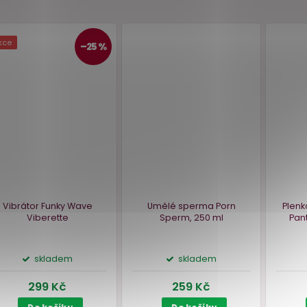
Akce
–25 %