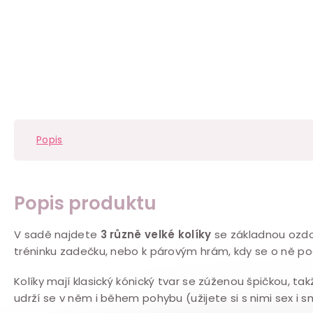
Popis
Popis produktu
V sadě najdete
3 různě velké kolíky
se základnou oz
tréninku zadečku, nebo k párovým hrám, kdy se o ně po
Kolíky mají klasický kónický tvar se zúženou špičkou, 
udrží se v něm i během pohybu (užijete si s nimi sex i 