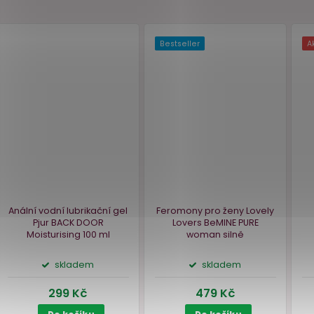
ční
Bestseller