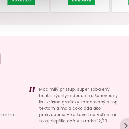
I
ovely
Vibrátor Funky Wave
Umělé sperma 
RE
Viberette
Sperm, 250 
 ml
skladem
sklade
Moc milý prístup, super zabalený
299 Kč
259 Kč
balík s rýchlym dodaním. Sprievodný
Do košíku
Do košík
list krásne graficky spracovaný s top
textom a malá čokoláda ako
rfektní.
prekvapenie - ku káve top Veľmi mi
to aj zlepšilo deň V skratke 12/10
u je 5 z 5 hvězdiček.