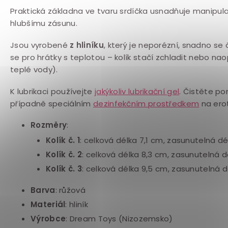
Praktická základna ve tvaru srdíčka usnadňuje manipu
hlubšímu zásunu.
Jsou vyrobené
z hliníku
, který je neporézní, snadno se 
se pro hrátky s teplotou – kolík stačí zchladit nebo n
teplé vody).
K lubrikaci používejte
jakýkoliv lubrikační gel
.
Čistěte po
případně
speciálním
dezinfekčním prostředkem
na ero
Rozměry
:
Kolík č. 1
: celková délka 7,1 cm, zasunutelná d
Kolík č. 2
: celková délka 8,3 cm, zasunutelná 
Kolík č. 3
: celková délka 9,5 cm, zasunutelná 
Barva
:
růžová
Materiál
:
hliník
Výrobce
:
Dream Toys (Nizozemsko)