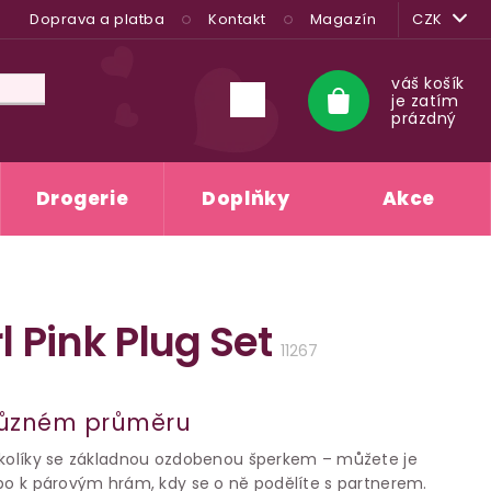
Doprava a platba
Kontakt
Magazín
CZK
váš košík
je zatím
Nákupní
prázdný
košík
Drogerie
Doplňky
Akce
 Pink Plug Set
11267
 různém průměru
 kolíky se základnou ozdobenou šperkem – můžete je
ebo k párovým hrám, kdy se o ně podělíte s partnerem.