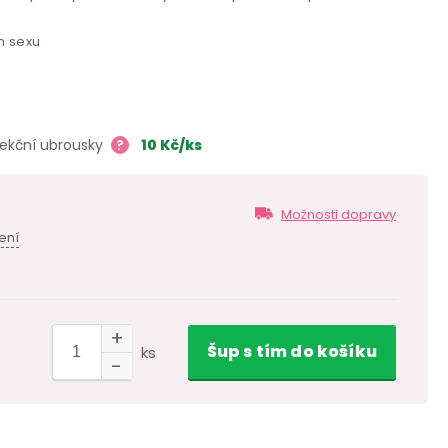
m sexu
fekční ubrousky
?
10
Kč
/ks
Možnosti dopravy
ení
Šup
s tím
do košíku
ks