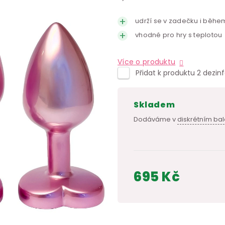
udrží se v zadečku i běhe
vhodné pro hry s teplotou
Více o produktu
Přidat k produktu 2 dezin
skladem
Dodáváme v
diskrétním bal
695 Kč
Měrná
cena: