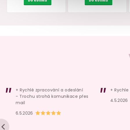
Skleněné anální kuličky
Anální kuličky First Tim
Pipedream ICICLES No. 43
Heart's Beads Pink
skladem
skladem
+ Rychlé zpracování a odeslání
+ Rychle
849 Kč
159 Kč
- Trochu strohá komunikace přes
4.5.2026
Do košíku
Do košíku
mail
Hodnocení obchodu je 5 z 5 hvězdiček.
6.5.2026