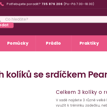
Potřebujete poradit?
735 876 206
(Po–Pá 7.00–18.00)
edat
Pomůcky
Prádlo
Praktiky
kolíků se srdíčkem Pearl
Celkem 3 kolíky o
V sadě najdete 3 různě velké
využít k tréninku zadečku, n