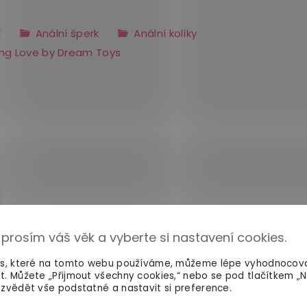
í
Anální šperk
Anální kolíky
ng Love by Dream Toys
 prosím váš věk a vyberte si nastavení cookies.
es, které na tomto webu používáme, můžeme lépe vyhodnocov
t. Můžete „Přijmout všechny cookies,“ nebo se pod tlačítkem „
zvědět vše podstatné a nastavit si preference.