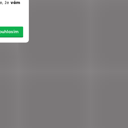
e, že
vám
ouhlasím