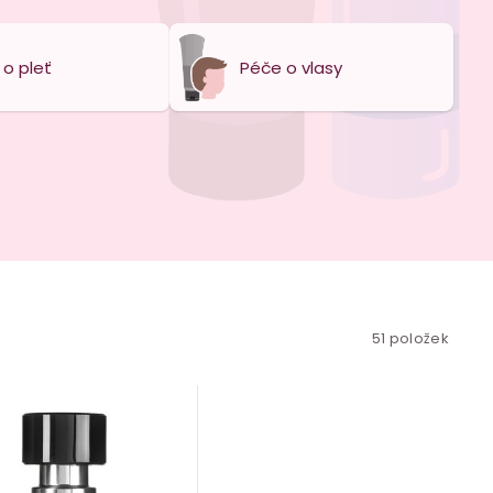
o pleť
Péče o vlasy
51
položek