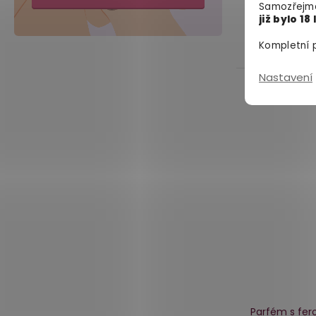
Samozřejmě
již bylo 18 
1 159 Kč
Kompletní p
Nastavení
Parfém s fe