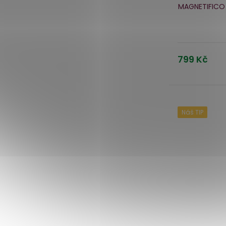
MAGNETIFICO
799 Kč
Náš TIP