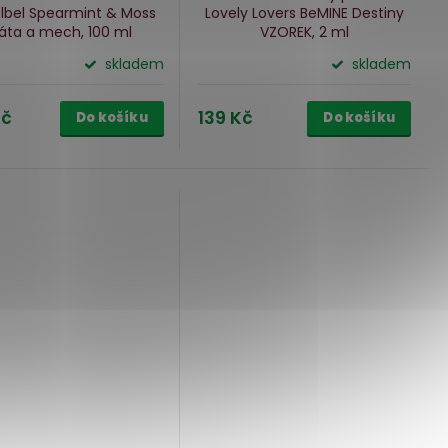
lbel Spearmint & Moss
Lovely Lovers BeMINE Destiny
ta a mech, 100 ml
VZOREK, 2 ml
skladem
skladem
Kč
139 Kč
Do košíku
Do košíku