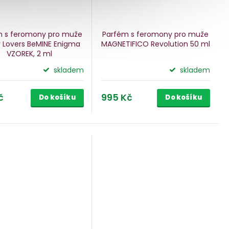
m s feromony pro muže
Parfém s feromony pro muže
y Lovers BeMINE Enigma
MAGNETIFICO Revolution
50 ml
VZOREK, 2 ml
skladem
skladem
č
995 Kč
Do košíku
Do košíku