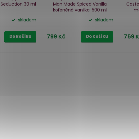
 Seduction
30 ml
Man Made Spiced Vanilla
Caste
kořeněná vanilka, 500 ml
má
skladem
skladem
799 Kč
759 
Do košíku
Do košíku