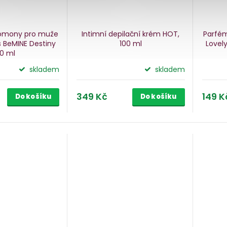
romony pro muže
Intimní depilační krém HOT,
Parfé
s BeMINE Destiny
100 ml
Lovel
0 ml
skladem
skladem
349 Kč
149 K
Do košíku
Do košíku