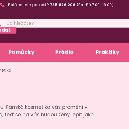
Potřebujete poradit?
735 876 206
(Po–Pá 7.00–18.00)
edat
Pomůcky
Prádlo
Praktiky
etika
ku. Pánská kosmetika vás promění v
teď se na vás budou ženy lepit jako