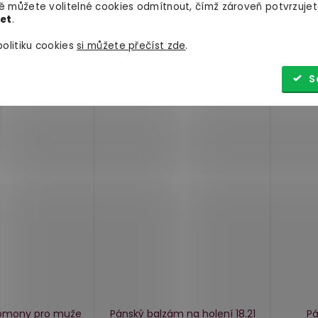
 můžete volitelné cookies odmítnout, čímž zároveň potvrzujet
let
.
159 Kč
369 
Do košíku
Do košíku
olitiku cookies
si můžete přečíst zde
.
S
romony pro muže
Pánský balzám na holení 18.21
Pá