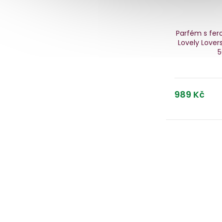
Parfém s fe
Lovely Lover
5
989 Kč