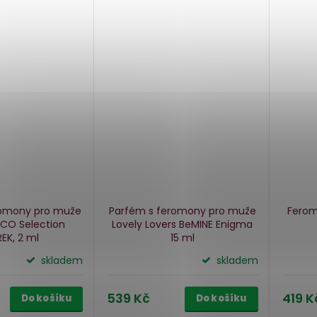
romony pro muže
Parfém s feromony pro muže
Ferom
CO Selection
Lovely Lovers BeMINE Enigma
EK, 2 ml
15 ml
skladem
skladem
539 Kč
419 K
Do košíku
Do košíku