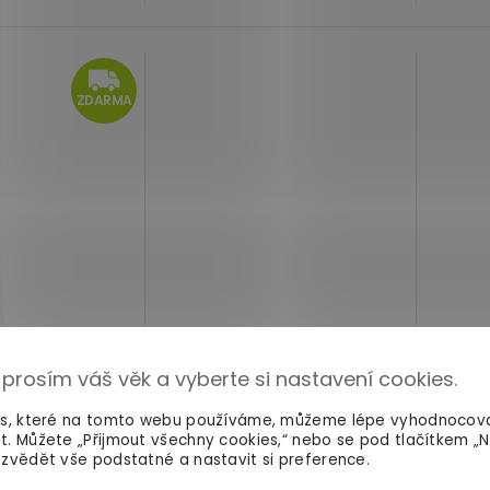
ZDARMA
ZDARMA
 prosím váš věk a vyberte si nastavení cookies.
romony pro muže
Parfém s feromony pro muže
Pán
es, které na tomto webu používáme, můžeme lépe vyhodnocov
rs BeMINE
100 ml
MAGNETIFICO Seduction
ferom
t. Můžete „Přijmout všechny cookies,“ nebo se pod tlačítkem „
VZOREK, 2 ml
zvědět vše podstatné a nastavit si preference.
skladem
skladem