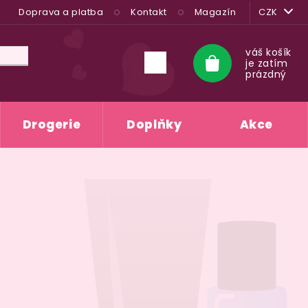
Doprava a platba
Kontakt
Magazín
CZK
váš košík
je zatím
Nákupní
prázdný
košík
Drogerie
Doplňky
Akce