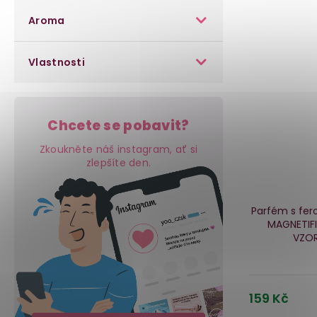
Aroma
Vlastnosti
Chcete se pobavit?
Zkoukněte náš instagram, ať si
zlepšíte den.
Parfém s fe
MAGNETIFI
VZOR
159 Kč