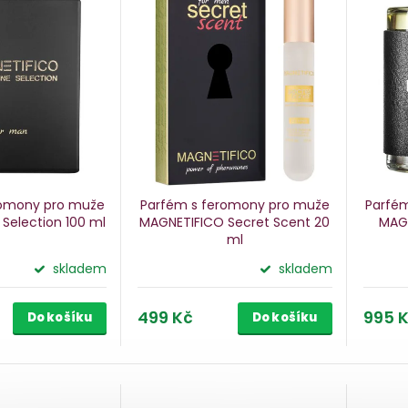
romony pro muže
Parfém s feromony pro muže
Parfé
 Selection
100 ml
MAGNETIFICO Secret Scent
20
MAGN
ml
skladem
skladem
499 Kč
995 
Do košíku
Do košíku