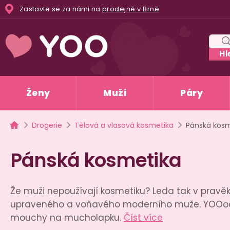
Přejít
Zastavte se za námi na
prodejně v Brně
na
obsah
Hl
Ženy
Muži
Páry
Domů
Drogerie
Tělová a vlasová kosmetika
Pánská kosm
Pánská kosmetika
Že muži nepoužívají kosmetiku? Leda tak v pravě
upraveného a voňavého moderního muže. YOOoo, 
mouchy na mucholapku.
Číst více