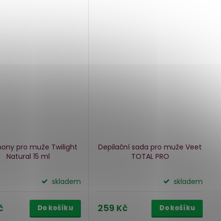
ony pro muže Twilight
Depilační sada pro muže Veet
Natural
15 ml
TOTAL PRO
skladem
skladem
č
259 Kč
Do košíku
Do košíku