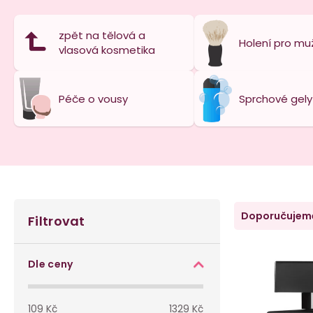
zpět na tělová a
Holení pro mu
vlasová kosmetika
Péče o vousy
Sprchové gely
P
Ř
Doporučujem
Filtrovat
o
a
V
s
z
Dle ceny
ý
t
e
109
Kč
1329
Kč