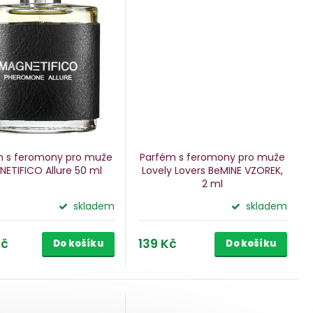
m s feromony pro muže
Parfém s feromony pro muže
ETIFICO Allure
50 ml
Lovely Lovers BeMINE
VZOREK,
2 ml
skladem
skladem
Kč
139 Kč
Do košíku
Do košíku