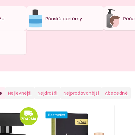
že
Pánské parfémy
Péče 
e
Nejlevnější
Nejdražší
Nejprodávanější
Abecedně
ZDARMA
Bestseller
ZDARMA