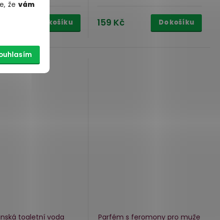
e, že
vám
Kč
159 Kč
Do košíku
Do košíku
ouhlasím
nská toaletní voda
Parfém s feromony pro muže