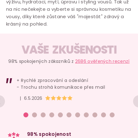
výživu, hydrataci, mytí, úpravu i styling vousů. Tak už
na nic nečekejte a vyberte si správnou kosmetiku na
vousy, díky které zůstane váš "majestát" zdravý a
krásný na pohled.
VAŠE ZKUŠENOSTI
98% spokojených zákazníků z
2686 ověřených recenzí
+ Rychlé zpracování a odeslání
- Trochu strohá komunikace přes mail
Hodnocení obchodu je 5 z 5 hvězdiček.
|
6.5.2026