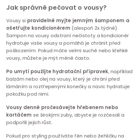
Jak správně pečovat o vousy?
Vousy si
pravidelně myjte jemným šamponem a
ošetřujte kondicionérem
(alespoň 2x týdně).
Šampon na vousy odstraní nečistoty a kondicionér
hydratuje vaše vousy a pomáhá je chránit před
poškozením. Pokud máte velmi suché nebo křehké
vousy, můžete je mýt méně často.
Po umytí použijte hydratační přípravek
, například
balzám nebo olej na vousy, který je chrání před
lámáním a roztřepenými konečky a navíc hydratuje
pokožku pod nimi.
Vousy denně pročesávejte hřebenem nebo
kartáčem
se širokými zuby, abyste je rozčesali a
podpořili jejich růst.
Pokud pro styling používáte fén nebo žehličku na