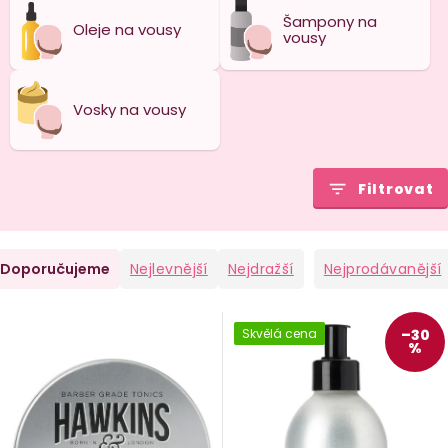
Šampony na
Oleje na vousy
vousy
Vosky na vousy
Filtrovat
Ř
Doporučujeme
Nejlevnější
Nejdražší
Nejprodávanější
a
V
Skvělá cena
–30
%
e
ý
n
p
i