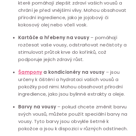
které pomáhají zlepšit zdraví vašich vousů a
chrání je před vnějšími vlivy. Mohou obsahovat
přírodní ingredience, jako je jojobový či
kokosový olej nebo včelí vosk.
Kartáče a hřebeny na vousy
– pomáhají
rozčesat vaše vousy, odstraňovat nečistoty a
stimulovat průtok krve do kořínků, což
podporuje jejich zdravý růst.
Šampony
a kondicionéry na vousy
– jsou
určeny k čištění a hydrataci vašich vousů a
pokožky pod nimi. Mohou obsahovat přírodní
ingredience, jako jsou bylinné extrakty a oleje.
Barvy na vousy
– pokud chcete změnit barvu
svých vousů, můžete použít speciální barvy na
vousy. Tyto barvy jsou obvykle šetrné k
pokožce a jsou k dispozici v různých odstínech.