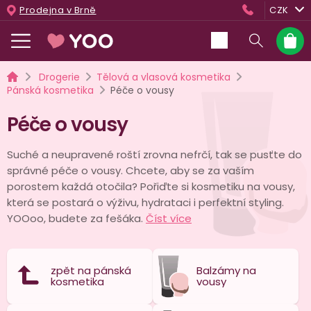
Přejít
Prodejna v Brně
CZK
na
obsah
Nákup
košík
Domů
Drogerie
Tělová a vlasová kosmetika
Pánská kosmetika
Péče o vousy
Péče o vousy
Suché a neupravené roští zrovna nefrčí, tak se pusťte do
správné péče o vousy. Chcete, aby se za vaším
porostem každá otočila? Pořiďte si kosmetiku na vousy,
která se postará o výživu, hydrataci i perfektní styling.
YOOoo, budete za fešáka.
Číst více
zpět na pánská
Balzámy na
kosmetika
vousy