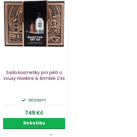
Sada kosmetiky pro péči o
vousy Hawkins & Brimble
2 ks
skladem
749 Kč
Do košíku
Péče o vousy