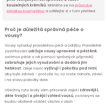
i
kouzelných krémíků
. Mrkněte se na
průvodce
s
pánskou kosmetikou
a udělejte si v tom přehled.
u
Proč je důležitá správná péče o
vousy?
Vousy vyžadují pravidelnou péči a údržbu. Pravidelné
zastřihování
udržuje vousy upravené a pěstěné
,
zatímco péče o ně pomocí správných přípravků
zabraňuje jejich vysušování a dodává jim
hebkost
. Oleje navíc
vyživují i pokožku pod nimi
,
aby byla zdravá – protože to, co roste nahoře, závisí
i na stavu pokožky dole.
Všechny tyto kroky vám přirozeně zajistí
zdravější,
déle trvající a plnější vzhled vousů
, za kterými se
budou obdivně otáčet všichni v okolí.