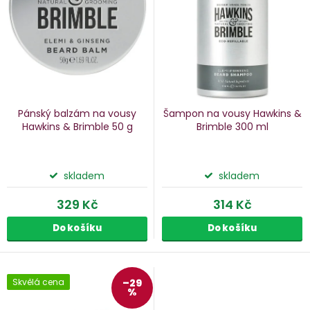
p
s
p
o
r
d
o
u
d
k
u
Pánský balzám na vousy
Šampon na vousy Hawkins &
k
Hawkins & Brimble
50 g
Brimble
300 ml
ů
t
ů
skladem
skladem
329 Kč
314 Kč
Do košíku
Do košíku
Skvělá cena
–29
%