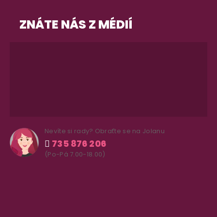
ZNÁTE NÁS Z MÉDIÍ
Nevíte si rady? Obraťte se na Jolanu
735 876 206
(Po-Pá 7.00-18.00)