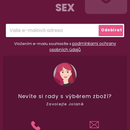
SEX
a
t
í
Odebírat
podmínkami ochrany
Vložením e-mailu souhlasíte s
osobních údajů
98% spokojenost
dle
recenzí ověřených zakazníků
na Heuréce
Nevíte si rady
s výběrem zboží?
Zavolejte Jolaně
100% diskrétní balení
Nikdo nepozná, co jste si objednali. Mrkněte,
j
vypadá balíček
.