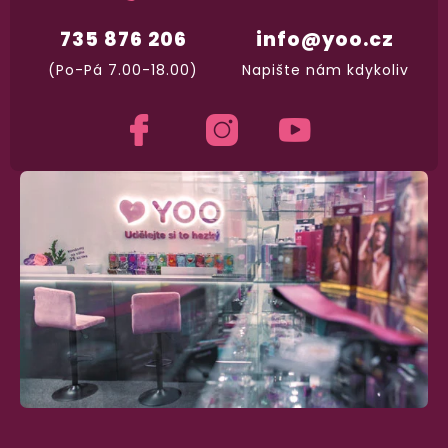
735 876 206
info@yoo.cz
Dodání do 2. dne
(Po-Pá 7.00-18.00)
Napište nám kdykoliv
Na rychlosti záleží! Vše důležité máme sklade
a okamžitě odesíláme.
Garance vrácení peněz
Máte
30 dní
na bezplatné vrácení zboží