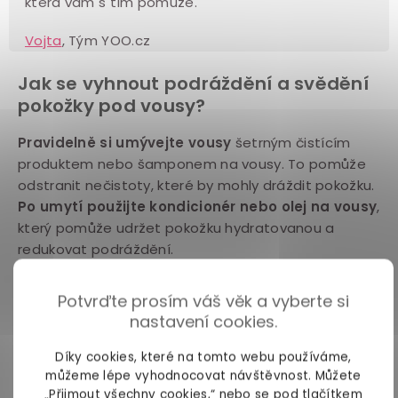
která vám s tím pomůže.
Vojta
, Tým YOO.cz
Jak se vyhnout podráždění a svědění
pokožky pod vousy?
Pravidelně si umývejte vousy
šetrným čistícím
produktem nebo šamponem na vousy. To pomůže
odstranit nečistoty, které by mohly dráždit pokožku.
Po umytí použijte kondicionér nebo olej na vousy
,
který pomůže udržet pokožku hydratovanou a
redukovat podráždění.
Vyhněte se přehnanému používání stylingových
Potvrďte prosím váš věk a vyberte si
produktů
, případně volte jejich přírodní varianty.
nastavení cookies.
Příliš časté používání vlasových gelů, vosků nebo
sprejů na vousy může dráždit pokožku.
Díky cookies, které na tomto webu používáme,
můžeme lépe vyhodnocovat návštěvnost. Můžete
Pravidelně hydratujte pokožku
. Používejte přírodní
„Přijmout všechny cookies,“ nebo se pod tlačítkem