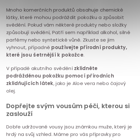
Mnoho komerčních produktů obsahuje chemické
látky, které mohou podráždit pokožku a způsobit
svědění. Pokud vám některé produkty nebo složky
způsobují svědění, Patří sem například alkohol, silné
parfémy nebo syntetické vůně. Zkuste se jim
vyhnout, případně
používejte přírodní produkty,
které jsou šetrnější k pokožce
.
V případě akutního svědění
zklidněte
podrážděnou pokožku pomocí přírodních
zklidňujících látek
, jako je Aloe vera nebo čajový
olej.
Dopřejte svým vousům péči, kterou si
zaslouží
Dobře udržované vousy jsou známkou muže, který je
hrdý na svůj vzhled. Máme pro vás přípravky pro