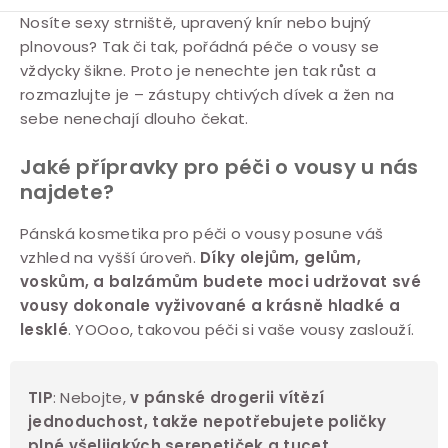
O
Nosíte sexy strniště, upravený knír nebo bujný
plnovous? Tak či tak, pořádná péče o vousy se
v
vždycky šikne. Proto je nenechte jen tak růst a
l
rozmazlujte je – zástupy chtivých dívek a žen na
á
sebe nenechají dlouho čekat.
d
a
Jaké přípravky pro péči o vousy u nás
c
najdete?
í
Pánská kosmetika pro péči o vousy posune váš
p
vzhled na vyšší úroveň.
Díky olejům, gelům,
r
voskům, a balzámům budete moci udržovat své
v
vousy dokonale vyživované a krásně hladké a
k
lesklé
. YOOoo, takovou péči si vaše vousy zaslouží.
y
v
TIP
:
Nebojte,
v
pánské drogerii
vítězí
ý
jednoduchost, takže nepotřebujete poličky
p
plné všelijakých serepetiček a tucet