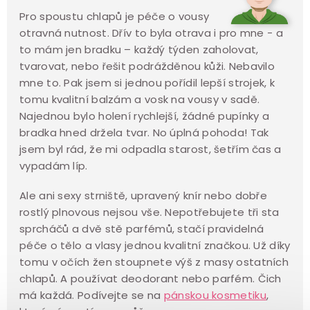
Pro spoustu chlapů je péče o vousy
otravná nutnost. Dřív to byla otrava i pro mne - a
to mám jen bradku – každý týden zaholovat,
tvarovat, nebo řešit podrážděnou kůži. Nebavilo
mne to. Pak jsem si jednou pořídil lepší strojek, k
tomu kvalitní balzám a vosk na vousy v sadě.
Najednou bylo holení rychlejší, žádné pupínky a
bradka hned držela tvar. No úplná pohoda! Tak
jsem byl rád, že mi odpadla starost, šetřím čas a
vypadám líp.
Ale ani sexy strniště, upravený knír nebo dobře
rostlý plnovous nejsou vše. Nepotřebujete tři sta
sprcháčů a dvě stě parfémů, stačí pravidelná
péče o tělo a vlasy jednou kvalitní značkou. Už díky
tomu v očích žen stoupnete výš z masy ostatních
chlapů. A používat deodorant nebo parfém. Čich
má každá. Podívejte se na
pánskou kosmetiku
,