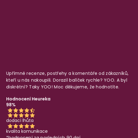
Upřímné recenze, postřehy a komentáře od zákazníků,
kteří u nás nakoupili. Dorazil balíček rychle? YOO. A byl
diskrétní? Taky YOO! Moc děkujeme, že hodnotíte.
Hodnocení Heureka
98%
dodací lhůta
kvalita komunikace
*hodnocení za posledních 90 dní