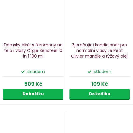
Dámský elixír s feromony na
Zjemňující kondicionér pro
tělo i vlasy Orgie Sensfeel 10
normální vlasy Le Petit
in 1
100 ml
Olivier
mandle a rýžový olej,
200 ml
skladem
skladem
509 Kč
109 Kč
Do košíku
Do košíku