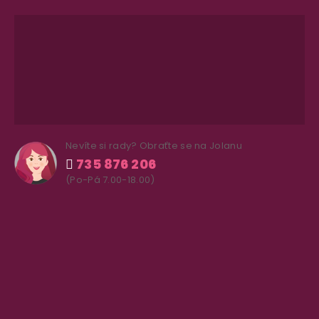
Nevíte si rady? Obraťte se na Jolanu
735 876 206
(Po-Pá 7.00-18.00)