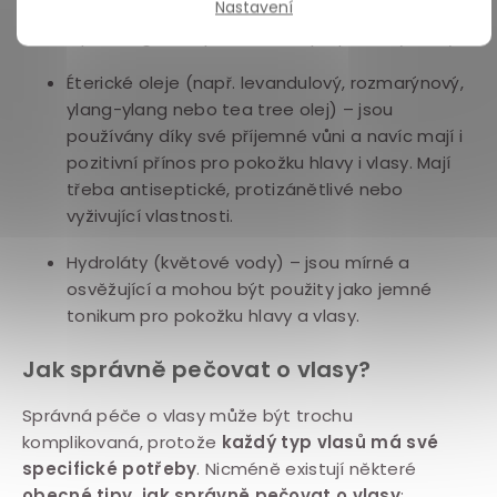
Nastavení
růstu vlasů, posilování vlasů, snižování tvorby
lupů a regulace přirozeného pH pokožky hlavy.
Éterické oleje (např. levandulový, rozmarýnový,
ylang-ylang nebo tea tree olej) – jsou
používány díky své příjemné vůni a navíc mají i
pozitivní přínos pro pokožku hlavy i vlasy. Mají
třeba antiseptické, protizánětlivé nebo
vyživující vlastnosti.
Hydroláty (květové vody) – jsou mírné a
osvěžující a mohou být použity jako jemné
tonikum pro pokožku hlavy a vlasy.
Jak správně pečovat o vlasy?
Správná péče o vlasy může být trochu
komplikovaná, protože
každý typ vlasů má své
specifické potřeby
. Nicméně existují některé
obecné tipy, jak správně pečovat o vlasy
: