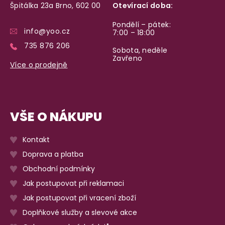
Špitálka 23a Brno, 602 00
Otevírací doba:
Garance vrácení peněz
Máte
30 dní
na bezplatné vrácení zboží
Pondělí – pátek:
info@yoo.cz
7:00 – 18:00
735 876 206
Sobota, neděle
Zavřeno
Více o prodejně
VŠE O NÁKUPU
Kontakt
Doprava a platba
Obchodní podmínky
Jak postupovat při reklamaci
Jak postupovat při vracení zboží
Doplňkové služby a slevové akce