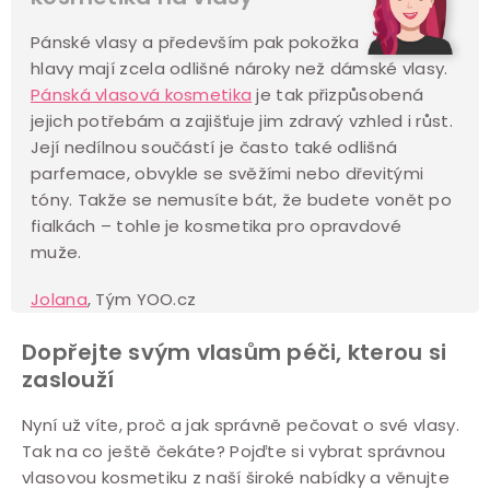
Pánské vlasy a především pak pokožka
hlavy mají zcela odlišné nároky než dámské vlasy.
Pánská vlasová kosmetika
je tak přizpůsobená
jejich potřebám a zajišťuje jim zdravý vzhled i růst.
Její nedílnou součástí je často také odlišná
parfemace, obvykle se svěžími nebo dřevitými
tóny. Takže se nemusíte bát, že budete vonět po
fialkách – tohle je kosmetika pro opravdové
muže.
Jolana
, Tým YOO.cz
Dopřejte svým vlasům péči, kterou si
zaslouží
Nyní už víte, proč a jak správně pečovat o své vlasy.
Tak na co ještě čekáte? Pojďte si vybrat správnou
vlasovou kosmetiku z naší široké nabídky a věnujte