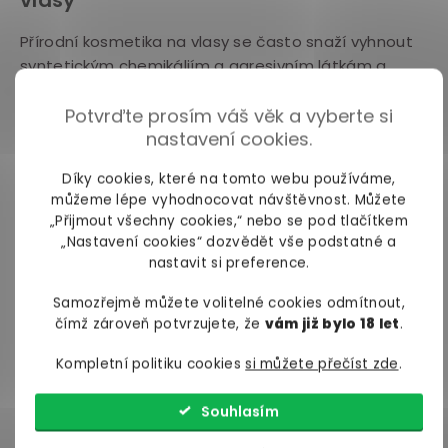
Přírodní kosmetika na vlasy se často snaží vyhnout
syntetickým chemikáliím a agresivním látkám a
místo toho
využívá přírodní složky, které jsou
šetrné k vlasům a pokožce hlavy
, např.:
Potvrďte prosím váš věk a vyberte si
nastavení cookies.
Rostlinné extrakty (jako je Aloe Vera, levandule,
Díky cookies, které na tomto webu používáme,
heřmánek, rozmarýn, kopřiva, nebo zelený čaj)
můžeme lépe vyhodnocovat návštěvnost. Můžete
– mají různé vlastnosti a mohou pomáhat
„Přijmout všechny cookies,“ nebo se pod tlačítkem
zklidňovat pokožku hlavy, posilovat vlasy,
„Nastavení cookies“ dozvědět vše podstatné a
stimulovat růst vlasů a přidávat jim objem.
nastavit si preference.
Přírodní oleje (např. kokosový jojobový,
Samozřejmě můžete volitelné cookies odmítnout,
arganový nebo mandlový olej) – jsou bohaté
čímž zároveň potvrzujete, že
vám již bylo 18 let
.
na živiny a hydratují vlasy, vyhlazují je a chrání
Kompletní politiku cookies
si můžete přečíst zde
.
před poškozením.
Bylinné výtažky (jako je šalvěj, rozmarýn, bříze či
Souhlasím
kopřiva) – mají různé účinky, včetně podpory