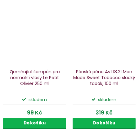
Zjemňující šampón pro
Pánská pěna 4v1 18.21 Man
normální vlasy Le Petit
Made Sweet Tobacco
sladký
Olivier
250 ml
tabák, 100 ml
skladem
skladem
99 Kč
319 Kč
Do košíku
Do košíku