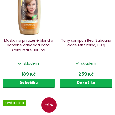
Maska na přirozeně blond a
Tuhý šampón Real Saboaria
barvené vlasy NaturVital
Algae Mist
mlha, 80 g
Coloursafe
300 ml
skladem
skladem
189 Kč
259 Kč
Do košíku
Do košíku
Skvělá cena
–9 %