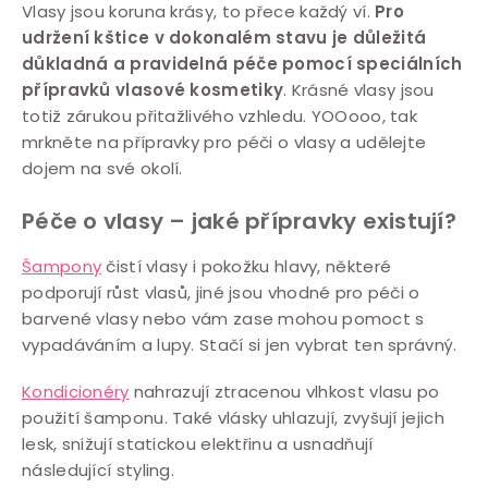
O
Vlasy jsou koruna krásy, to přece každý ví.
Pro
udržení kštice v dokonalém stavu je důležitá
v
důkladná a pravidelná péče pomocí speciálních
l
přípravků vlasové kosmetiky
. Krásné vlasy jsou
á
totiž zárukou přitažlivého vzhledu. YOOooo, tak
d
mrkněte na přípravky pro péči o vlasy a udělejte
a
dojem na své okolí.
c
í
Péče o vlasy – jaké přípravky existují?
p
Šampony
čistí vlasy i pokožku hlavy, některé
r
podporují růst vlasů, jiné jsou vhodné pro péči o
v
barvené vlasy nebo vám zase mohou pomoct s
k
vypadáváním a lupy. Stačí si jen vybrat ten správný.
y
v
Kondicionéry
nahrazují ztracenou vlhkost vlasu po
použití šamponu. Také vlásky uhlazují, zvyšují jejich
ý
lesk, snižují statickou elektřinu a usnadňují
p
následující styling.
i