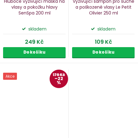
Hluboce vyživující maska na
Vyživující šampón pro suché
vlasy a pokožku hlavy
a poškozené vlasy Le Petit
SenSpa
200 ml
Olivier
250 ml
skladem
skladem
249 Kč
109 Kč
Do košíku
Do košíku
179 Kč
Akce
–22
%