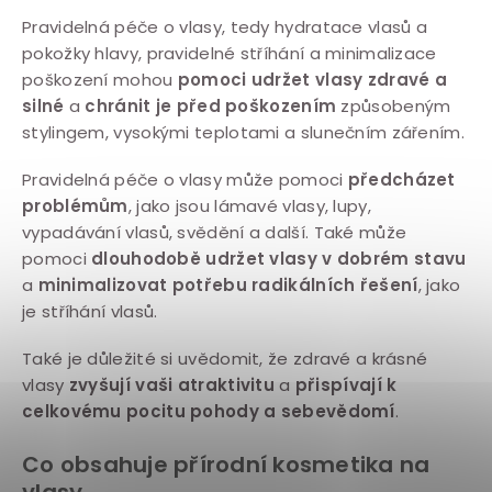
Pravidelná péče o vlasy, tedy hydratace vlasů a
pokožky hlavy, pravidelné stříhání a minimalizace
poškození mohou
pomoci udržet vlasy zdravé a
silné
a
chránit je před poškozením
způsobeným
stylingem, vysokými teplotami a slunečním zářením.
Pravidelná péče o vlasy může pomoci
předcházet
problémům
, jako jsou lámavé vlasy, lupy,
vypadávání vlasů, svědění a další. Také může
pomoci
dlouhodobě udržet vlasy v dobrém stavu
a
minimalizovat potřebu radikálních řešení
, jako
je stříhání vlasů.
Také je důležité si uvědomit, že zdravé a krásné
vlasy
zvyšují vaši atraktivitu
a
přispívají k
celkovému pocitu pohody a sebevědomí
.
Co obsahuje přírodní kosmetika na
vlasy