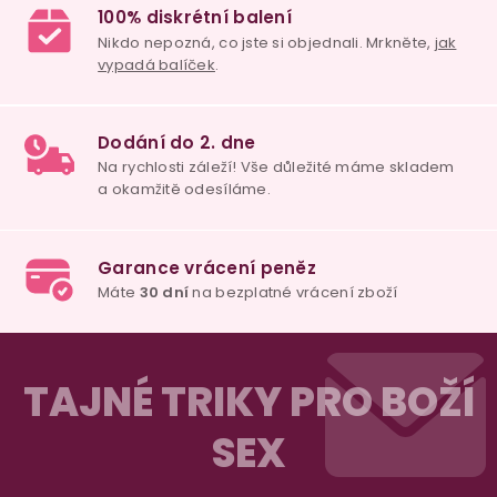
Z
á
TAJNÉ TRIKY PRO BOŽÍ
p
SEX
a
t