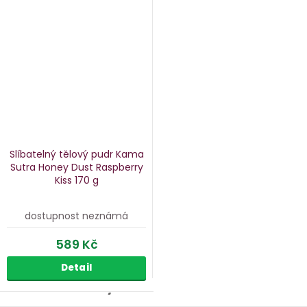
Slíbatelný tělový pudr Kama
Sutra Honey Dust Raspberry
Kiss
170 g
dostupnost neznámá
589 Kč
Detail
Péče o vlasy