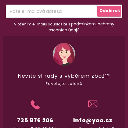
í
Odebírat
podmínkami ochrany
Vložením e-mailu souhlasíte s
osobních údajů
Nevíte si rady
s výběrem zboží?
Zavolejte Jolaně
735 876 206
info@yoo.cz