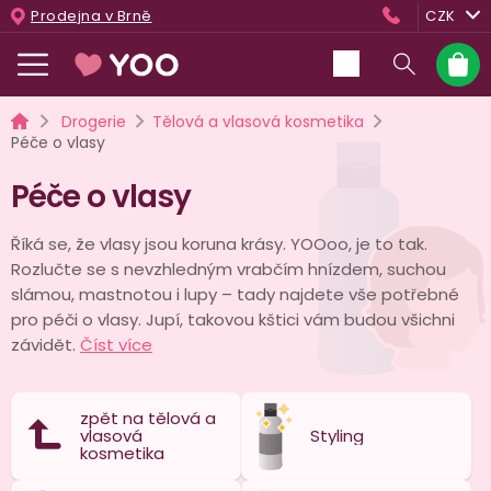
Přejít
Prodejna v Brně
CZK
na
obsah
Nákup
košík
Domů
Drogerie
Tělová a vlasová kosmetika
Péče o vlasy
Péče o vlasy
Říká se, že vlasy jsou koruna krásy. YOOoo, je to tak.
Rozlučte se s nevzhledným vrabčím hnízdem, suchou
slámou, mastnotou i lupy – tady najdete vše potřebné
pro péči o vlasy. Jupí, takovou kštici vám budou všichni
závidět.
Číst více
zpět na tělová a
vlasová
Styling
kosmetika