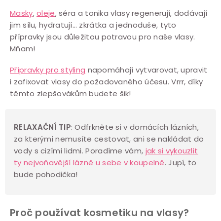
s
Masky
,
oleje
, séra a tonika vlasy regenerují, dodávají
u
jim sílu, hydratují… zkrátka a jednoduše, tyto
přípravky jsou důležitou potravou pro naše vlasy.
Mňam!
Přípravky pro styling
napomáhají vytvarovat, upravit
i zafixovat vlasy do požadovaného účesu. Vrrr, díky
těmto zlepšovákům budete šik!
RELAXAČNÍ TIP
: Odfrkněte si v domácích lázních,
za kterými nemusíte cestovat, ani se nakládat do
vody s cizími lidmi. Poradíme vám,
jak si vykouzlit
ty nejvoňavější lázně u sebe v koupelně
. Jupí, to
bude pohodička!
Proč používat kosmetiku na vlasy?