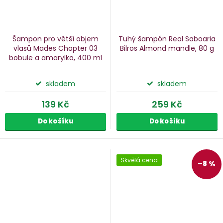
Šampon pro větší objem
Tuhý šampón Real Saboaria
vlasů Mades Chapter 03
Bilros Almond
mandle, 80 g
bobule a amarylka, 400 ml
skladem
skladem
139 Kč
259 Kč
Do košíku
Do košíku
Skvělá cena
–8 %