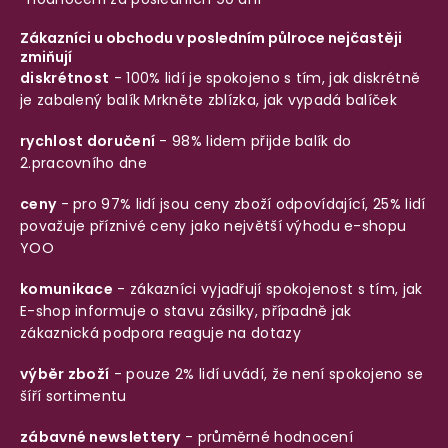
Zákazníci u obchodu v posledním půlroce nejčastěji
zmiňují
diskrétnost
- 100% lidí je spokojeno s tím, jak diskrétně
je zabalený balík
Mrkněte zblízka, jak vypadá balíček
rychlost doručení
- 98% lidem přijde balík do
2.pracovního dne
ceny
- pro 97% lidí jsou ceny zboží odpovídající, 25% lidí
považuje příznivé ceny jako největší výhodu e-shopu
YOO
komunikace
- zákazníci vyjadřují spokojenost s tím, jak
E-shop informuje o stavu zásilky, případně jak
zákaznická podpora reaguje na dotazy
výběr zboží
- pouze 2% lidí uvádí, že není spokojeno se
šíří sortimentu
zábavné newslettery
- průměrné hodnocení