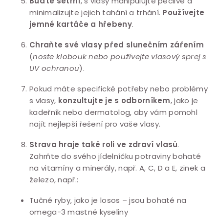
Buďte šetrní
, s vlasy manipulujte pečlivě a
minimalizujte jejich tahání a trhání.
Používejte
jemné kartáče a hřebeny
.
Chraňte své vlasy před slunečním zářením
(
noste klobouk nebo používejte vlasový sprej s
UV ochranou
).
Pokud máte specifické potřeby nebo problémy
s vlasy,
konzultujte je s odborníkem
, jako je
kadeřník nebo dermatolog, aby vám pomohl
najít nejlepší řešení pro vaše vlasy.
Strava hraje také roli ve zdraví vlasů
.
Zahrňte do svého jídelníčku potraviny bohaté
na vitamíny a minerály, např. A, C, D a E, zinek a
železo, např.:
Tučné ryby, jako je losos – jsou bohaté na
omega-3 mastné kyseliny