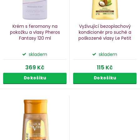
d
o
u
d
k
u
Krém s feromony na
Vyživující bezoplachový
k
pokožku a vlasy Pheros
kondicionér pro suché a
Fantasy
120 ml
poškozené vlasy Le Petit
ů
t
Olivier
150 ml
ů
skladem
skladem
369 Kč
115 Kč
Do košíku
Do košíku