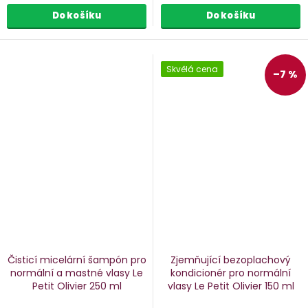
Do košíku
Do košíku
Skvělá cena
–7 %
Čisticí micelární šampón pro
Zjemňující bezoplachový
normální a mastné vlasy Le
kondicionér pro normální
Petit Olivier
250 ml
vlasy Le Petit Olivier
150 ml