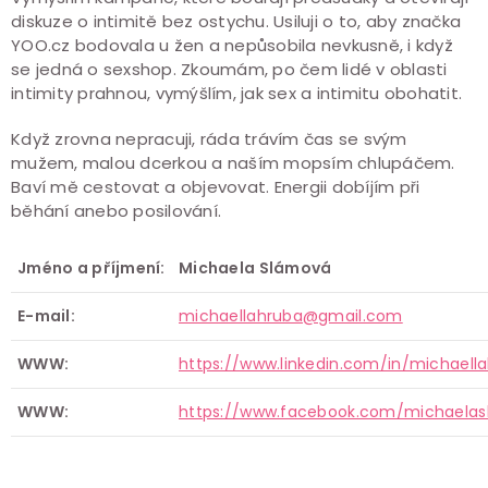
diskuze o intimitě bez ostychu. Usiluji o to, aby značka
YOO.cz bodovala u žen a nepůsobila nevkusně, i když
se jedná o sexshop. Zkoumám, po čem lidé v oblasti
intimity prahnou, vymýšlím, jak sex a intimitu obohatit.
Když zrovna nepracuji, ráda trávím čas se svým
mužem, malou dcerkou a naším mopsím chlupáčem.
Baví mě cestovat a objevovat. Energii dobíjím při
běhání anebo posilování.
Jméno a příjmení:
Michaela Slámová
E-mail:
michaellahruba@gmail.com
WWW:
https://www.linkedin.com/in/michaell
WWW:
https://www.facebook.com/michaelas