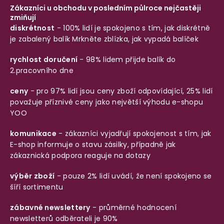
Zákazníci u obchodu v posledním půlroce nejčastěji
zmiňují
diskrétnost
- 100% lidí je spokojeno s tím, jak diskrétně
je zabalený balík
Mrkněte zblízka, jak vypadá balíček
rychlost doručení
- 98% lidem přijde balík do
2.pracovního dne
ceny
- pro 97% lidí jsou ceny zboží odpovídající, 25% lidí
považuje příznivé ceny jako největší výhodu e-shopu
YOO
komunikace
- zákazníci vyjadřují spokojenost s tím, jak
E-shop informuje o stavu zásilky, případně jak
zákaznická podpora reaguje na dotazy
výběr zboží
- pouze 2% lidí uvádí, že není spokojeno se
šíří sortimentu
zábavné newslettery
- průměrné hodnocení
newsletterů odběrateli je 90%