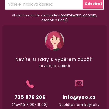
í
Odebírat
podmínkami ochrany
Vložením e-mailu souhlasíte s
osobních údajů
Nevíte si rady
s výběrem zboží?
Zavolejte Jolaně
735 876 206
info@yoo.cz
(Po-Pá 7.00-18.00)
Napište nám kdykoliv