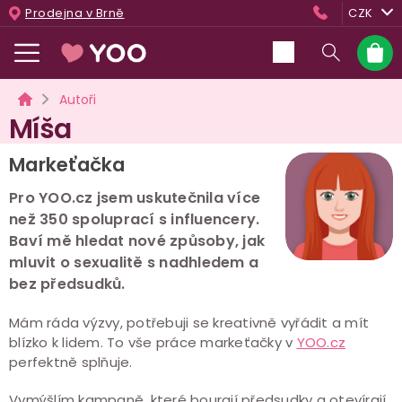
Přejít
Prodejna v Brně
CZK
na
obsah
Nákup
košík
Domů
Autoři
Míša
Markeťačka
Pro YOO.cz jsem uskutečnila více
než 350 spoluprací s influencery.
Baví mě hledat nové způsoby, jak
mluvit o sexualitě s nadhledem a
bez předsudků.
Mám ráda výzvy, potřebuji se kreativně vyřádit a mít
blízko k lidem. To vše práce markeťačky v
YOO.cz
perfektně splňuje.
Vymýšlím kampaně, které bourají předsudky a otevírají