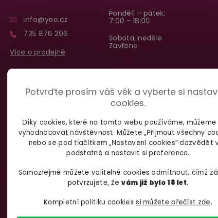
Pondělí – pátek:
info@yoo.cz
7:00 – 18:00
735 876 206
Sobota, neděle
Zavřeno
Více o prodejně
Potvrďte prosím váš věk a vyberte si nastav
VŠE O NÁKUPU
cookies.
Díky cookies, které na tomto webu používáme, můžeme
Kontakt
vyhodnocovat návštěvnost. Můžete „Přijmout všechny coo
Doprava a platba
nebo se pod tlačítkem „Nastavení cookies“ dozvědět 
Obchodní podmínky
podstatné a nastavit si preference.
Jak postupovat při reklamaci
Samozřejmě můžete volitelné cookies odmítnout, čímž z
Jak postupovat při vracení zboží
potvrzujete, že
vám již bylo 18 let
.
Doplňkové služby a slevové akce
Kompletní politiku cookies
si můžete přečíst zde
.
Ochrana osobních údajů