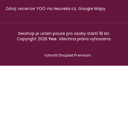
Zdroj: recenze YOO na
Heureka.cz
,
Google Mapy
Sexshop je určen pouze pro osoby starší 18 let.
Copyright 2026
Yoo
. Všechna práva vyhrazena.
Vytvořil Shoptet Premium