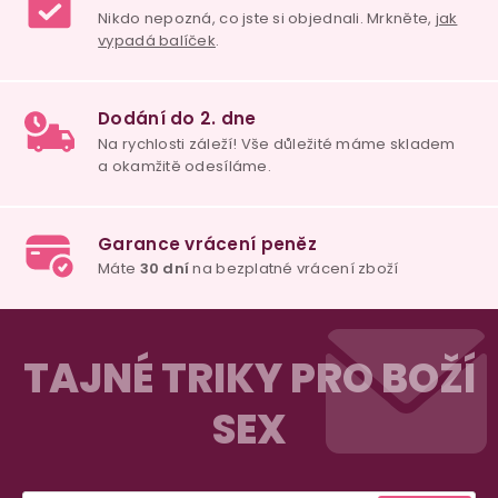
98% spokojenost
dle
recenzí ověřených zakazníků
na Heuréce
100% diskrétní balení
Nikdo nepozná, co jste si objednali. Mrkněte,
j
vypadá balíček
.
Dodání do 2. dne
Z
Na rychlosti záleží! Vše důležité máme sklade
a okamžitě odesíláme.
á
TAJNÉ TRIKY PRO BOŽÍ
p
SEX
a
Garance vrácení peněz
t
Máte
30 dní
na bezplatné vrácení zboží