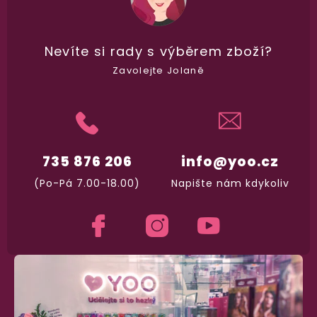
100% diskrétní balení
Nevíte si rady
s výběrem zboží?
Nikdo nepozná, co jste si objednali. Mrkněte,
j
vypadá balíček
.
Zavolejte Jolaně
Dodání do 2. dne
Na rychlosti záleží! Vše důležité máme sklade
a okamžitě odesíláme.
735 876 206
info@yoo.cz
(Po-Pá 7.00-18.00)
Napište nám kdykoliv
Garance vrácení peněz
Máte
30 dní
na bezplatné vrácení zboží