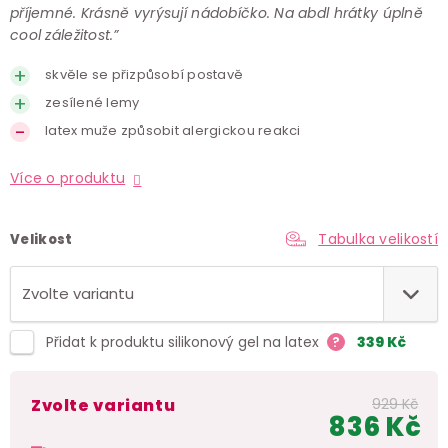
příjemné. Krásně vyrýsují nádobíčko. Na abdl hrátky úplně
cool záležitost.”
skvěle se přizpůsobí postavě
zesílené lemy
latex muže způsobit alergickou reakci
Více o produktu
Tabulka velikostí
Velikost
Přidat k produktu silikonový gel na latex
?
339
Kč
Zvolte variantu
929 Kč
836 Kč