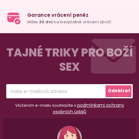
Z
á
TAJNÉ TRIKY PRO BOŽÍ
p
SEX
a
t
í
Odebírat
podmínkami ochrany
Vložením e-mailu souhlasíte s
osobních údajů
98% spokojenost
dle
recenzí ověřených zakazníků
na Heuréce