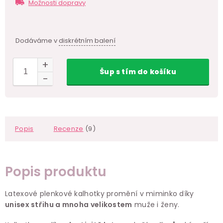
Měr
Možnosti dopravy
cen
Dodáváme v
diskrétním balení
Šup
s tím
do košíku
Popis
Recenze
(9)
Popis produktu
Latexové plenkové kalhotky promění v miminko díky
unisex střihu a mnoha velikostem
muže i ženy.