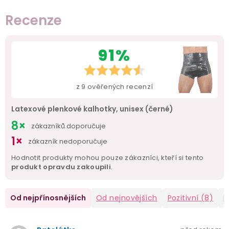
Recenze
91%
z
9
ověřených recenzí
Latexové plenkové kalhotky, unisex (černé)
8×
zákazníků doporučuje
1×
zákazník nedoporučuje
Hodnotit produkty mohou pouze zákazníci, kteří si tento
produkt opravdu zakoupili
.
Od nejpřínosnějších
Od nejnovějších
Pozitivní
(8)
N