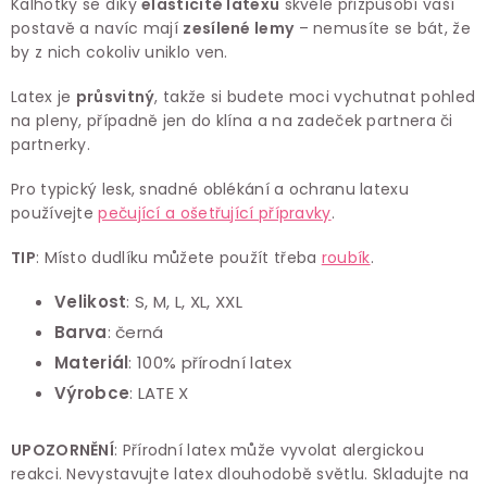
Kalhotky se díky
elasticitě latexu
skvěle přizpůsobí vaší
postavě a navíc mají
zesílené lemy
– nemusíte se bát, že
by z nich cokoliv uniklo ven.
Latex je
průsvitný
, takže si budete moci vychutnat pohled
na pleny, případně jen do klína a na zadeček partnera či
partnerky.
Pro typický lesk, snadné oblékání a ochranu latexu
používejte
pečující a ošetřující přípravky
.
TIP
: Místo dudlíku můžete použít třeba
roubík
.
Velikost
:
S, M, L, XL, XXL
Barva
: černá
Materiál
:
100% přírodní latex
Výrobce
:
LATE X
UPOZORNĚNÍ
: Přírodní latex může vyvolat alergickou
reakci. Nevystavujte latex dlouhodobě světlu. Skladujte na