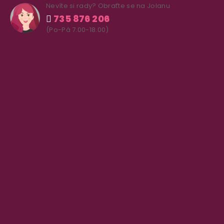
Nevíte si rady? Obraťte se na Jolanu
735 876 206
(Po-Pá 7.00-18.00)