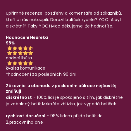
Upřímné recenze, postřehy a komentáře od zákazníků,
kteří u nás nakoupili. Dorazil balíček rychle? YOO. A byl
diskrétní? Taky YOO! Moc děkujeme, že hodnotíte.
Hodnocení Heureka
98%
dodací lhůta
kvalita komunikace
*hodnocení za posledních 90 dní
Zákazníci u obchodu v posledním půlroce nejčastěji
zmiňují
diskrétnost
- 100% lidí je spokojeno s tím, jak diskrétně
je zabalený balík
Mrkněte zblízka, jak vypadá balíček
rychlost doručení
- 98% lidem přijde balík do
2.pracovního dne