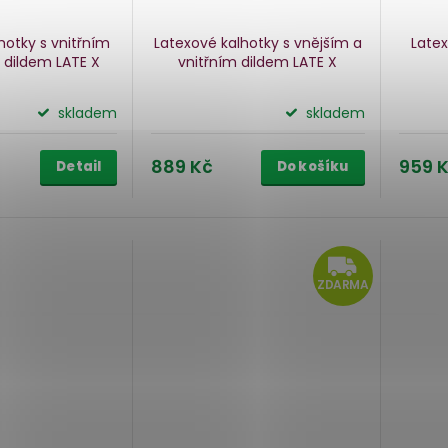
hotky s vnitřním
Latexové kalhotky s vnějším a
Late
 dildem LATE X
vnitřním dildem LATE X
skladem
skladem
889 Kč
959 
Detail
Do košíku
ZD
ZDARMA