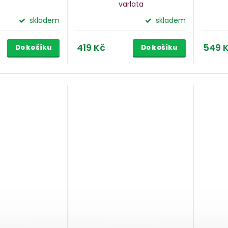
varlata
skladem
skladem
419 Kč
549 
Do košíku
Do košíku