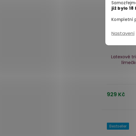
Samozřejmě
již bylo 18 
Kompletní p
Nastavení
Latexové tr
límečk
929 Kč
Bestseller