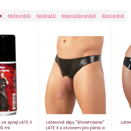
e
Nejlevnější
Nejdražší
Nejprodávanější
Abecedně
 ve spreji LATE X
Latexové slipy "Showmaster"
Late
00 ml
LATE X
s otvorem pro penis a