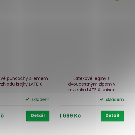
ové punčochy s lemem
Latexové legíny s
vzhledu krajky LATE X
dvoucestným zipem v
rozkroku LATE X
unisex
skladem
skladem
Kč
1 699 Kč
Detail
Detail