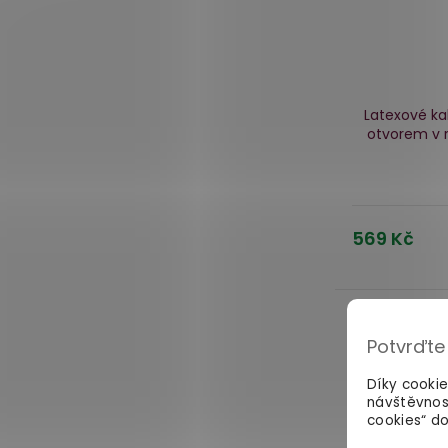
Latexové ka
otvorem v r
569 Kč
Potvrďte
Díky cooki
návštěvnos
cookies“ do