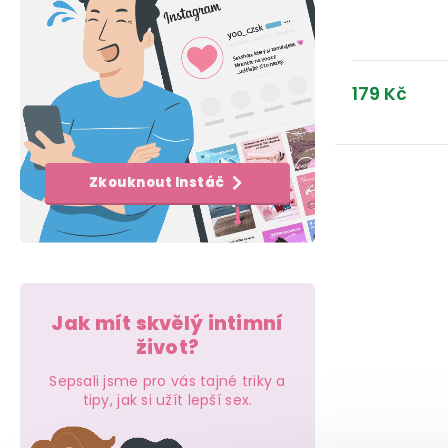
a
u
u
n
k
k
e
t
179 Kč
t
l
ů
ů
Zkouknout Instáč
Jak mít skvělý intimní
život?
Sepsali jsme pro vás tajné triky a
tipy, jak si užít lepší sex.