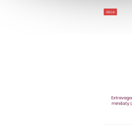
Akce
Extravaga
minišaty 