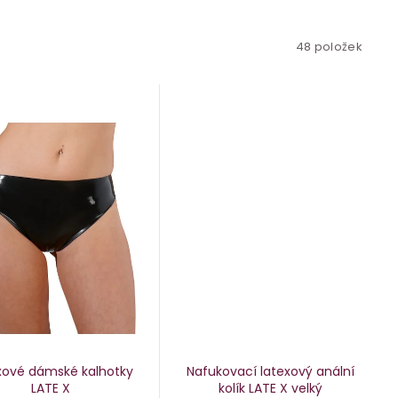
48
položek
xové dámské kalhotky
Nafukovací latexový anální
LATE X
kolík LATE X
velký