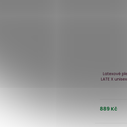
Latexové pl
LATE X
unisex
889 Kč