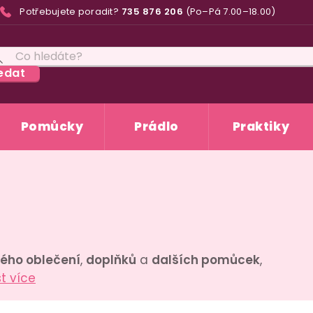
Potřebujete poradit?
735 876 206
(Po–Pá 7.00–18.00)
edat
Pomůcky
Prádlo
Praktiky
vého oblečení
,
doplňků
a
dalších pomůcek
,
st více