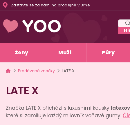
Přejít
Zastavte se za námi na
prodejně v Brně
na
obsah
Hl
Ženy
Muži
Páry
Domů
Prodávané značky
LATE X
LATE X
Značka LATE X přichází s luxusními kousky
latexo
které si zamiluje každý milovník voňavé gumy.
Čí