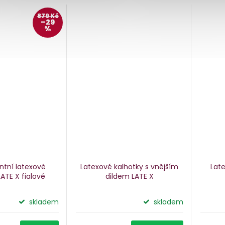
879 Kč
–29
%
ntní latexové
Latexové kalhotky s vnějším
Lat
LATE X
fialové
dildem LATE X
skladem
skladem