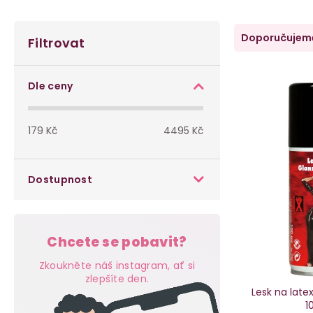
P
Ř
Doporučujem
Filtrovat
o
a
V
s
z
Dle ceny
ý
t
e
p
179
Kč
4495
Kč
r
n
i
a
í
Dostupnost
s
n
p
p
n
r
r
Chcete se pobavit?
í
o
Zkoukněte náš instagram, ať si
o
p
zlepšíte den.
d
Lesk na latex
d
1