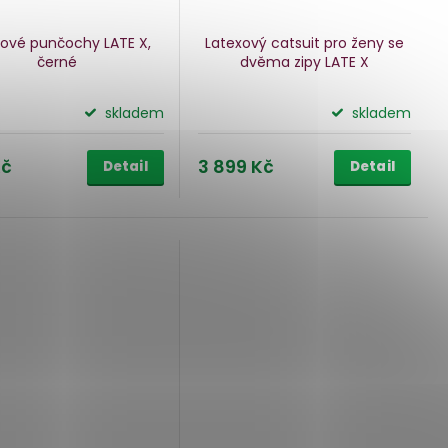
xové punčochy LATE X,
Latexový catsuit pro ženy se
černé
dvěma zipy LATE X
skladem
skladem
Kč
3 899 Kč
Detail
Detail
ARMA