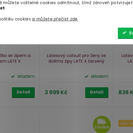
 můžete volitelné cookies odmítnout, čímž zároveň potvrzujet
let
.
olitiku cookies
si můžete přečíst zde
.
S
ičko se zipem a
Latexový catsuit pro ženy se
Latex
em LATE X
dvěma zipy LATE X
červený
LA
skladem
skladem
3 699 Kč
836 
Detail
Detail
ZD
Náš TI
ZDARMA