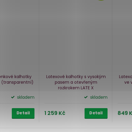
enkové kalhotky
Latexové kalhotky s vysokým
Latex
 (transparentní)
pasem a otevřeným
ve 
rozkrokem LATE X
skladem
skladem
1 259 Kč
849 
Detail
Detail