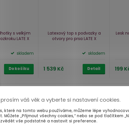
lhotky s velkým
Latexový top s podvazky a
Lesk n
ozkroku LATE X
otvory pro prsa LATE X
skladem
skladem
1 539 Kč
199 K
Do košíku
Detail
ZD
 prosím váš věk a vyberte si nastavení cookies.
Akce
ZDARMA
es, které na tomto webu používáme, můžeme lépe vyhodnocov
t. Můžete „Přijmout všechny cookies,“ nebo se pod tlačítkem „
zvědět vše podstatné a nastavit si preference.