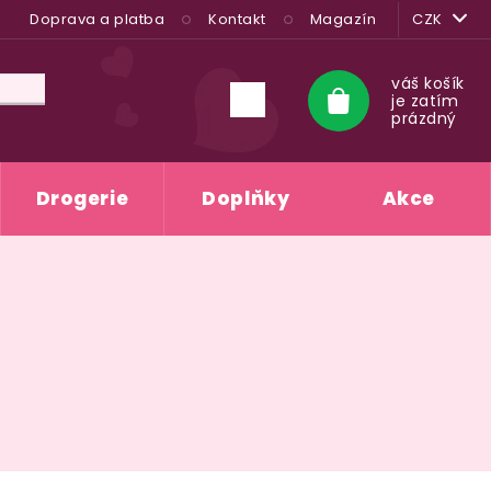
Doprava a platba
Kontakt
Magazín
CZK
váš košík
je zatím
Nákupní
prázdný
košík
Drogerie
Doplňky
Akce