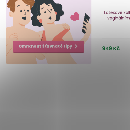
Latexové kal
vaginálním
Omrknout šťavnaté tipy
949 Kč