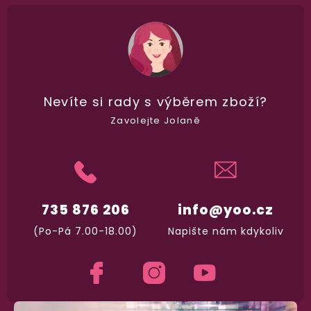
Nikdo nepozná, co jste si objednali. Mrkněte,
j
vypadá balíček
.
Dodání do 2. dne
Na rychlosti záleží! Vše důležité máme sklade
Nevíte si rady
s výběrem zboží?
a okamžitě odesíláme.
Zavolejte Jolaně
Garance vrácení peněz
Máte
30 dní
na bezplatné vrácení zboží
735 876 206
info@yoo.cz
(Po-Pá 7.00-18.00)
Napište nám kdykoliv