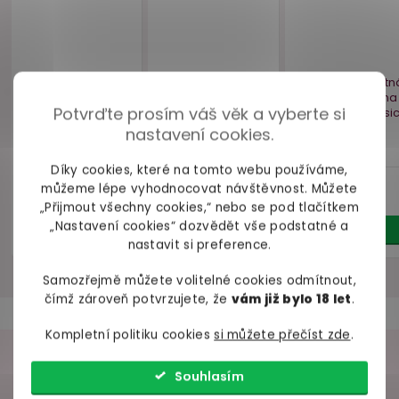
Latexové plenkové
Savá nepropustná
Vlhčený u
kalhotky LATE X
podložka Abena
pro intimní
unisex
ABRI SOFT Classic
1 ks
(transparentní)
60 x 90 cm
Potvrďte prosím váš věk a vyberte si
skladem
skladem
skl
nastavení cookies.
889 Kč
25 Kč
10 
Díky cookies, které na tomto webu používáme,
Detail
Do košíku
Do ko
můžeme lépe vyhodnocovat návštěvnost. Můžete
„Přijmout všechny cookies,“ nebo se pod tlačítkem
„Nastavení cookies“ dozvědět vše podstatné a
nastavit si preference.
Samozřejmě můžete volitelné cookies odmítnout,
čímž zároveň potvrzujete, že
vám již bylo 18 let
.
Kompletní politiku cookies
si můžete přečíst zde
.
VAŠE ZKUŠENOSTI
Souhlasím