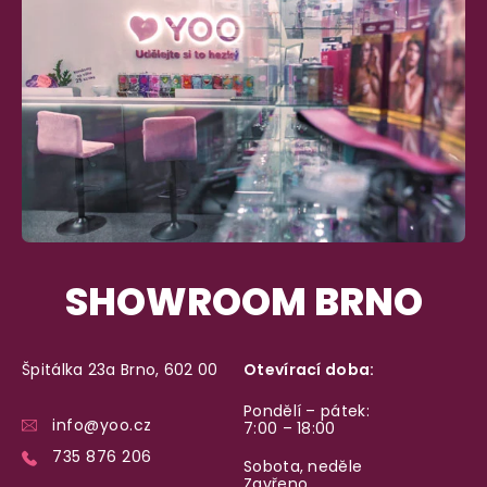
SHOWROOM BRNO
Špitálka 23a Brno, 602 00
Otevírací doba:
Pondělí – pátek:
info@yoo.cz
7:00 – 18:00
735 876 206
Sobota, neděle
Zavřeno