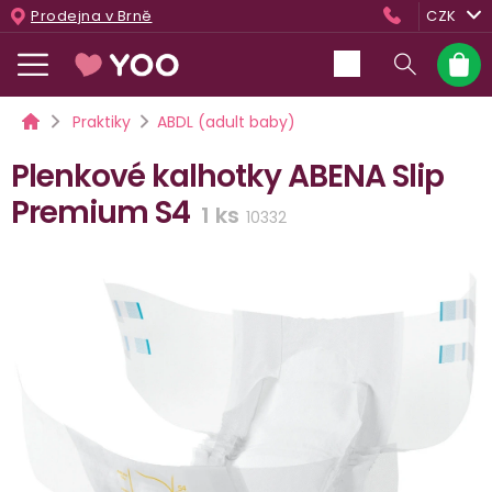
Přejít
Prodejna v Brně
CZK
na
obsah
Nákup
košík
Domů
Praktiky
ABDL (adult baby)
Plenkové kalhotky ABENA Slip
Premium S4
1 ks
10332