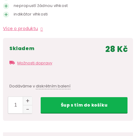
nepropustí žádnou vlhkost
indikátor vlhkosti
Více o produktu
28 Kč
skladem
Měr
cen
Možnosti dopravy
Dodáváme v
diskrétním balení
Šup
s tím
do košíku