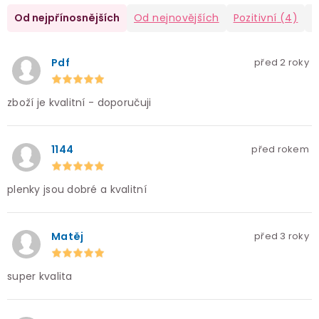
Od nejpřínosnějších
Od nejnovějších
Pozitivní
(4)
N
Pdf
před 2 roky
zboží je kvalitní - doporučuji
1144
před rokem
plenky jsou dobré a kvalitní
Matěj
před 3 roky
super kvalita