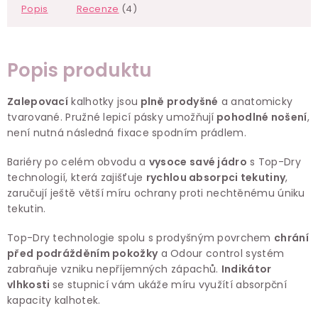
Popis
Recenze
(4)
Popis produktu
Zalepovací
kalhotky jsou
plně prodyšné
a anatomicky
tvarované. Pružné lepicí pásky umožňují
pohodlné nošení
,
není nutná následná fixace spodním prádlem.
Bariéry po celém obvodu a
vysoce savé jádro
s Top-Dry
technologií, která zajišťuje
rychlou absorpci tekutiny
,
zaručují ještě větší míru ochrany proti nechtěnému úniku
tekutin.
Top-Dry technologie spolu s prodyšným povrchem
chrání
před podrážděním pokožky
a Odour control systém
zabraňuje vzniku nepříjemných zápachů.
Indikátor
vlhkosti
se stupnicí vám ukáže míru využítí absorpční
kapacity kalhotek.