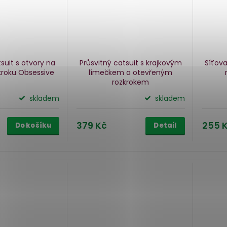
suit s otvory na
Průsvitný catsuit s krajkovým
Síťova
kroku Obsessive
límečkem a otevřeným
rozkrokem
skladem
skladem
379 Kč
255 
Do košíku
Detail