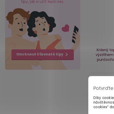
tipy, jak si užít lepší sex.
Krásný to
Omrknout šťavnaté tipy
výstřihem
punčoch
529 Kč
Potvrďte
Díky cooki
návštěvnos
cookies“ do