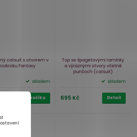
ný catsuit s otvorem v
Top se špagetovými ramínky
rozkroku Fantasy
a výraznými otvory
včetně
punčoch (catsuit)
skladem
skladem
Kč
695 Kč
Do košíku
Detail
at
Nastavení
ARMA