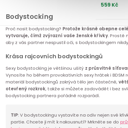
559 Kč
Bodystocking
O
Proč nosit bodystocking?
Protože krásně obepne celé
vytvaruje, čímž zvýrazní vaše ženské křivky
. Prostě
v
aby z vás partner nespustil oči, s bodystockingem nikd
l
Krása rajcovních bodystockingů
á
d
Sexy bodystocking je většinou ušitý
z průsvitné síťov
Vynosíte ho během provokativních sexy hrátek i BDSM r
a
materiál bodystockingů zakrývá tělo jen částečně,
vět
c
otevřený rozkrok
, takže si můžete zadovádět i bez sv
í
bodystocking partnera pořádně rozparádí.
p
r
TIP
: V bodystockingu vystavíte na odiv nejen své křivky
partie. Chcete ji mít k nakousnutí? Mrkněte se do
prů
v