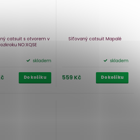
ný catsuit s otvorem v
Síťovaný catsuit Mapalé
rozkroku NO:XQSE
skladem
skladem
Kč
559 Kč
Do košíku
Do košíku