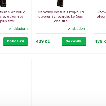
suit s krajkou a
Síťovaný catsuit s krajkou a
Síťov
 rozkrokem Le
otvorem v rozkroku Le Désir
otvor
r
plus size
one size
skladem
skladem
439 Kč
439 
Do košíku
Do košíku