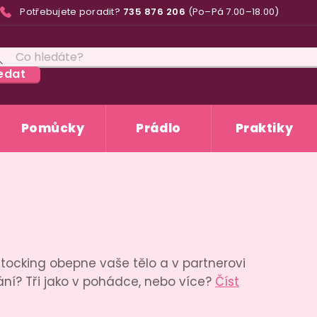
Potřebujete poradit?
735 876 206
(Po–Pá 7.00–18.00)
edat
Pomůcky
Prádlo
Praktiky
stocking obepne vaše tělo a v partnerovi
ání? Tři jako v pohádce, nebo více?
Číst