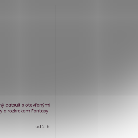
ný catsuit s otevřenými
ky a rozkrokem Fantasy
od 2. 9.