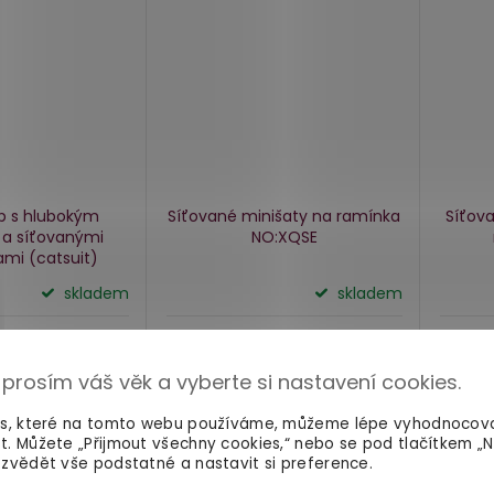
p s hlubokým
Síťované minišaty na ramínka
Síťova
 a síťovanými
NO:XQSE
ami
(catsuit)
skladem
skladem
459 Kč
329 
Detail
Do košíku
 prosím váš věk a vyberte si nastavení cookies.
es, které na tomto webu používáme, můžeme lépe vyhodnocov
t. Můžete „Přijmout všechny cookies,“ nebo se pod tlačítkem „
ZD
zvědět vše podstatné a nastavit si preference.
ZDARMA