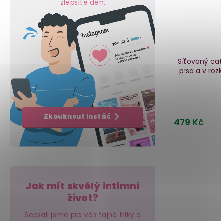
zlepšíte den.
Síťovaný cat
prsa a v roz
Zkouknout Instáč
479 Kč
Jak mít skvělý intimní
život?
Sepsali jsme pro vás tajné triky a