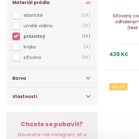
í
o
Materiál prádla
o
p
d
elastické
23
Síťovaný cat
d
odhaleným
a
u
umělé vlákno
21
Dési
u
n
k
průsvitný
19
k
e
krajka
4
t
439 Kč
t
síťovina
20
l
ů
ů
Barva
Náš TIP
Vlastnosti
Chcete se pobavit?
Zkoukněte náš instagram, ať si