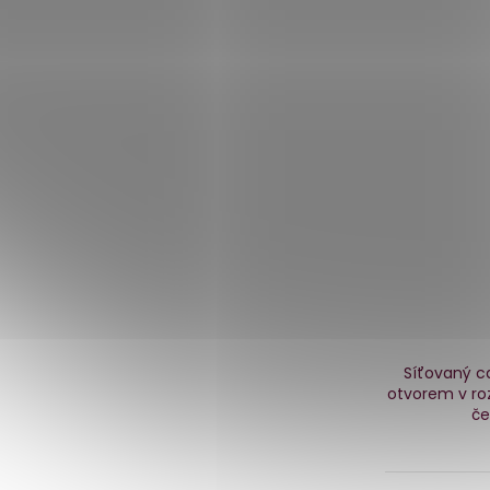
Síťovaný ca
otvorem v ro
če