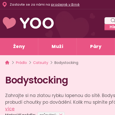
Přejít
Zastavte se za námi na
prodejně v Brně
na
obsah
Hl
Ženy
Muži
Páry
Domů
Prádlo
Catsuity
Bodystocking
Bodystocking
Zahrajte si na zlatou rybku lapenou do sítě. Body
probudí choutky po dovádění. Kolik mu splníte př
více