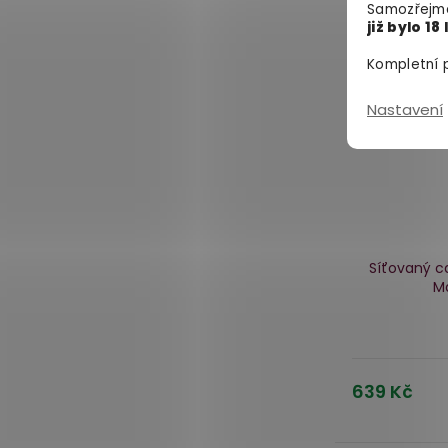
Samozřejmě
již bylo 18 
Kompletní p
Nastavení
Síťovaný ca
M
639 Kč