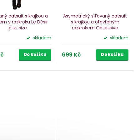
aný catsuit s krajkou a
Asymetrický síťovaný catsuit
em v rozkroku Le Désir
s krajkou a otevřeným
plus size
rozkrokem Obsessive
skladem
skladem
Kč
699 Kč
Do košíku
Do košíku