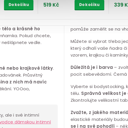
519 Kč
339 
Do košíku
Do košíku
 tělo a krásně ho
pomůže zaměřit se na vho
 mňamka. Pokud chcete,
Můžete si vybrat třeba je
y nešlápnete vedle.
který odhalí vaše ňadra č
vzorem, krajkou či kamínky
Důležitá je i barva
– zvol
ané nebo krajkové látky
.
pocit sebevědomí. Černá j
adovánek. Průsvitný
šina z nich má navíc
Vyberte si bodystocking,
lékání. YOOoo,
tělu.
Správná velikost je
Zkontrolujte velikostní tab
Zvažte, z jakého materi
, ale i své intimní
elastické materiály budou
vodce dámskou intimní
se i na své pohodlí
– něk