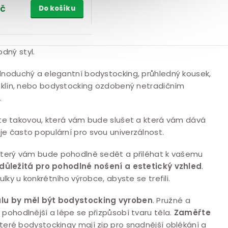
Kč
Do košíku
dný styl.
dnoduchý a elegantní bodystocking, průhledný kousek,
i klín, nebo bodystocking ozdobený netradičním
.
te takovou, která vám bude slušet a která vám dává
e často populární pro svou univerzálnost.
 který vám bude pohodlně sedět a přiléhat k vašemu
 důležitá pro pohodlné nošení a estetický vzhled
.
ulky u konkrétního výrobce, abyste se trefili.
álu by měl být bodystocking vyroben
. Pružné a
 pohodlnější a lépe se přizpůsobí tvaru těla.
Zaměřte
teré bodystockingy mají zip pro snadnější oblékání a