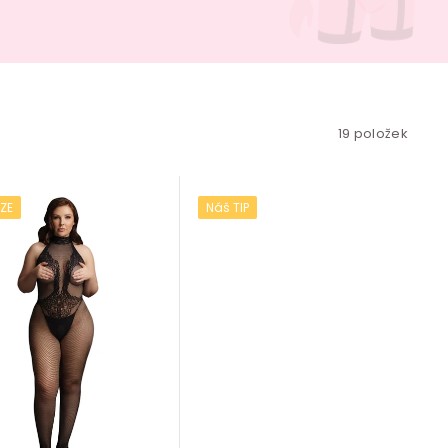
19
položek
IZE
Náš TIP