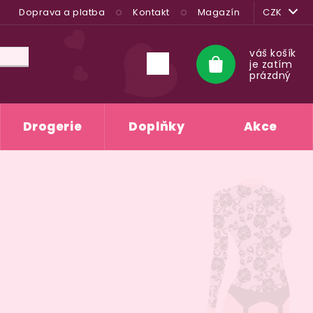
Doprava a platba
Kontakt
Magazín
CZK
váš košík
je zatím
Nákupní
prázdný
košík
Drogerie
Doplňky
Akce