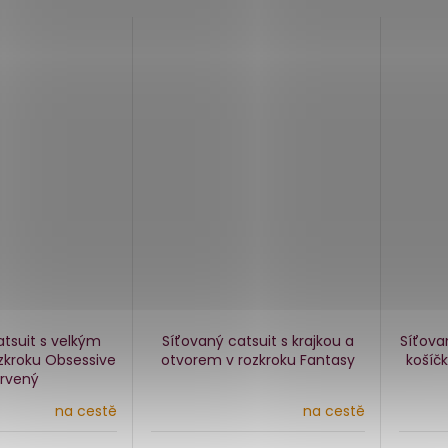
tsuit s velkým
Síťovaný catsuit s krajkou a
Síťova
zkroku Obsessive
otvorem v rozkroku Fantasy
košíč
rvený
na cestě
na cestě