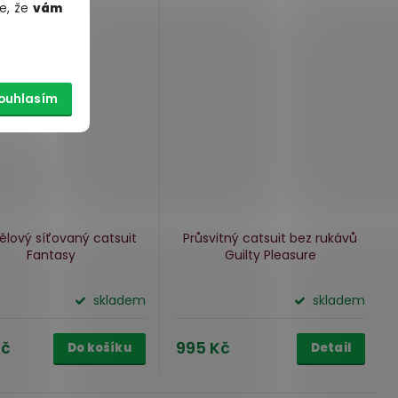
e, že
vám
ouhlasím
ělový síťovaný catsuit
Průsvitný catsuit bez rukávů
Fantasy
Guilty Pleasure
skladem
skladem
Kč
995 Kč
Do košíku
Detail