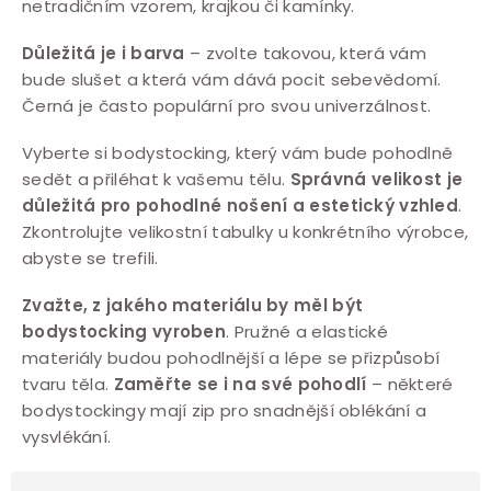
netradičním vzorem, krajkou či kamínky.
Důležitá je i barva
– zvolte takovou, která vám
bude slušet a která vám dává pocit sebevědomí.
Černá je často populární pro svou univerzálnost.
Vyberte si bodystocking, který vám bude pohodlně
sedět a přiléhat k vašemu tělu.
Správná velikost je
důležitá pro pohodlné nošení a estetický vzhled
.
Zkontrolujte velikostní tabulky u konkrétního výrobce,
abyste se trefili.
Zvažte, z jakého materiálu by měl být
bodystocking vyroben
. Pružné a elastické
materiály budou pohodlnější a lépe se přizpůsobí
tvaru těla.
Zaměřte se i na své pohodlí
– některé
bodystockingy mají zip pro snadnější oblékání a
vysvlékání.