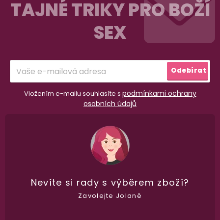
á
TAJNÉ TRIKY PRO BOŽÍ
p
SEX
a
t
í
Odebírat
podmínkami ochrany
Vložením e-mailu souhlasíte s
osobních údajů
Nevíte si rady
s výběrem zboží?
Zavolejte Jolaně