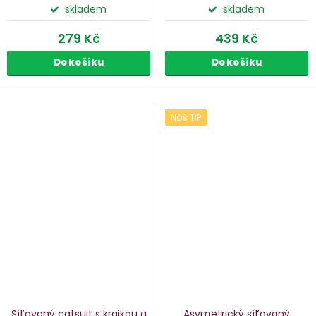
skladem
skladem
279 Kč
439 Kč
Do košíku
Do košíku
Náš TIP
Síťovaný catsuit s krajkou a
Asymetrický síťovaný