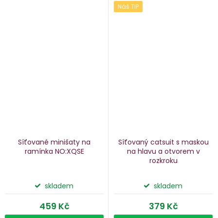
Náš TIP
Síťované minišaty na
Síťovaný catsuit s maskou
ramínka NO:XQSE
na hlavu a otvorem v
rozkroku
skladem
skladem
459 Kč
379 Kč