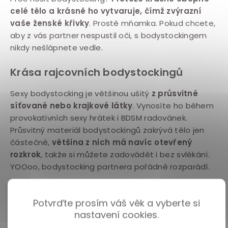
celé tělo a krásně ho vytvaruje, čímž zvýrazní
v
vaše ženské křivky
. Prostě mňamka. Pokud chcete,
l
aby z vás partner nespustil oči, s bodystockingem
á
nikdy nešlápnete vedle.
d
a
Krása rajcovních bodystockingů
c
Sexy bodystocking je většinou ušitý
z průsvitné
í
síťované nebo krajkové látky
. Vynosíte ho během
p
provokativních sexy hrátek i BDSM radovánek.
r
Průsvitný materiál bodystockingů zakrývá tělo jen
v
částečně,
většina z nich má navíc otevřený
k
rozkrok
, takže si můžete zadovádět i bez svlékání.
y
YOOoo, bodystocking partnera pořádně rozparádí.
v
ý
TIP
: V bodystockingu vystavíte na odiv nejen své
Potvrďte prosím váš věk a vyberte si
p
křivky, ale i své intimní partie. Chcete ji mít k
nastavení cookies.
i
nakousnutí? Mrkněte se do
průvodce dámskou