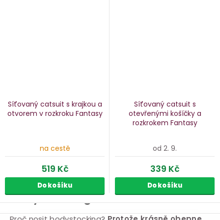
Síťovaný catsuit s krajkou a
Síťovaný catsuit s
otvorem v rozkroku Fantasy
otevřenými košíčky a
rozkrokem Fantasy
na cestě
od 2. 9.
519 Kč
339 Kč
Do košíku
Do košíku
Bodystocking
O
Proč nosit bodystocking?
Protože krásně obepne