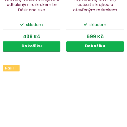
odhaleným rozkrokem Le
catsuit s krajkou a
Désir
one size
otevřeným rozkrokem
Obsessive
skladem
skladem
439 Kč
699 Kč
Do košíku
Do košíku
Náš TIP