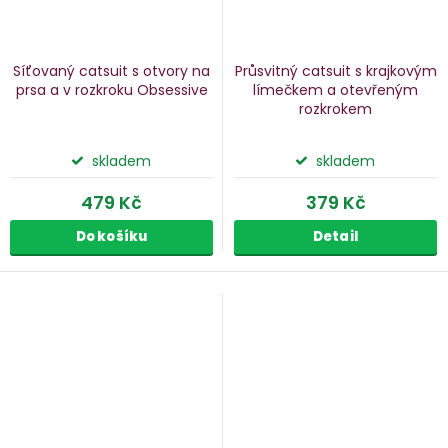
Síťovaný catsuit s otvory na
Průsvitný catsuit s krajkovým
prsa a v rozkroku Obsessive
límečkem a otevřeným
rozkrokem
skladem
skladem
479 Kč
379 Kč
Do košíku
Detail