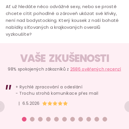
Ať už hledáte něco odvážně sexy, nebo se prostě
chcete cítit pohodlně a zároveň ukázat své křivky,
není nad bodystocking. Který kousek z naší bohaté
nabídky síťovaných a krajkovaných overalů
vyzkoušíte?
VAŠE ZKUŠENOSTI
98% spokojených zákazníků z
2686 ověřených recenzí
+ Rychlé zpracování a odeslání
- Trochu strohá komunikace přes mail
Hodnocení obchodu je 5 z 5 hvězdiček.
|
6.5.2026