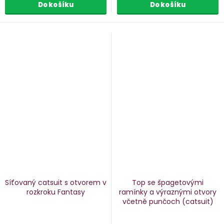
Do košíku
Do košíku
Síťovaný catsuit s otvorem v
Top se špagetovými
rozkroku Fantasy
ramínky a výraznými otvory
včetně punčoch (catsuit)