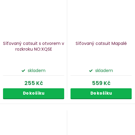
Síťovaný catsuit s otvorem v
Síťovaný catsuit Mapalé
rozkroku NO:XQSE
skladem
skladem
255 Kč
559 Kč
Do košíku
Do košíku