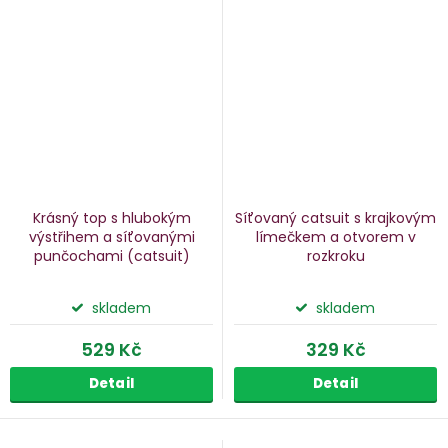
Krásný top s hlubokým
Síťovaný catsuit s krajkovým
výstřihem a síťovanými
límečkem a otvorem v
punčochami
(catsuit)
rozkroku
skladem
skladem
529 Kč
329 Kč
Detail
Detail