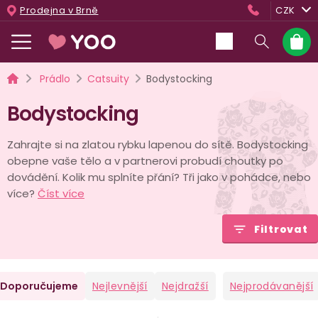
Přejít
Prodejna v Brně
CZK
na
obsah
Nákup
košík
Domů
Prádlo
Catsuity
Bodystocking
Bodystocking
Zahrajte si na zlatou rybku lapenou do sítě. Bodystocking
obepne vaše tělo a v partnerovi probudí choutky po
dovádění. Kolik mu splníte přání? Tři jako v pohádce, nebo
více?
Číst více
Filtrovat
Ř
Doporučujeme
Nejlevnější
Nejdražší
Nejprodávanější
a