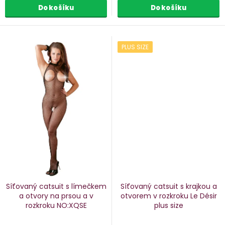
Do košíku
Do košíku
PLUS SIZE
Síťovaný catsuit s límečkem
Síťovaný catsuit s krajkou a
a otvory na prsou a v
otvorem v rozkroku Le Désir
rozkroku NO:XQSE
plus size