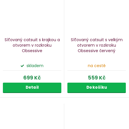
Síťovaný catsuit s krajkou a
Síťovaný catsuit s velkým
otvorem v rozkroku
otvorem v rozkroku
Obsessive
Obsessive
červený
skladem
na cestě
699 Kč
559 Kč
Detail
Do košíku