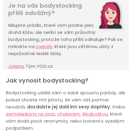
Je na vás bodystocking
příliš odvážný?
Milujete prádlo, které vám padne jako
druhá kůže, ale nelíbí se vám průsvitný
bodystocking, protože toho příliš odhaluje? Pak se
mrkněte na
overaly
, které jsou většinou ušity z
neprůsvitné lesklé látky.
Jolana
, Tým YOO.cz
Jak vynosit bodystocking?
Bodystocking udělá sám o sobě spoustu parády, ale
pokud chcete mít jistotu, že vám váš partner
neodolá,
dozdobte jej dalšími sexy doplňky
, třeba
samolepkami na prsa
,
chokerem
,
škraboškou
, která
vám dodá pocit anonymity, nebo botami s vysokým
podpatkem.