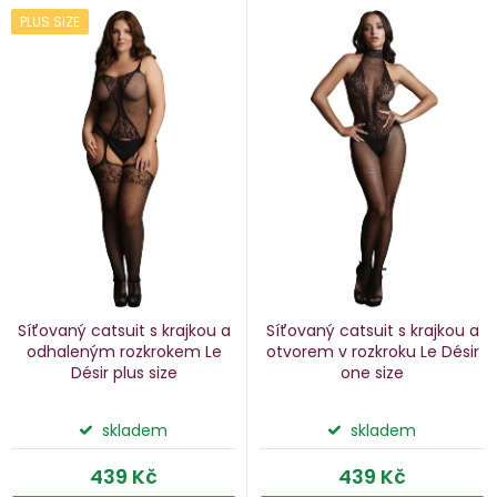
V
PLUS SIZE
e
ý
n
p
i
p
s
p
o
r
d
o
u
d
k
u
Síťovaný catsuit s krajkou a
Síťovaný catsuit s krajkou a
k
odhaleným rozkrokem Le
otvorem v rozkroku Le Désir
Désir
plus size
one size
ů
t
ů
skladem
skladem
439 Kč
439 Kč