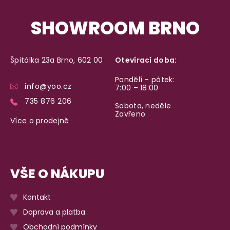
SHOWROOM BRNO
Dodání do 2. dne
Na rychlosti záleží! Vše důležité máme sklade
a okamžitě odesíláme.
Špitálka 23a Brno, 602 00
Otevírací doba:
Pondělí – pátek:
info@yoo.cz
7:00 – 18:00
Garance vrácení peněz
735 876 206
Sobota, neděle
Máte
30 dní
na bezplatné vrácení zboží
Zavřeno
Více o prodejně
VŠE O NÁKUPU
Kontakt
Doprava a platba
Obchodní podmínky