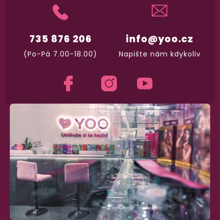
735 876 206
info@yoo.cz
(Po-Pá 7.00-18.00)
Napište nám kdykoliv
98% spokojenost
dle
recenzí ověřených zakazníků
na Heuréce
100% diskrétní balení
Nikdo nepozná, co jste si objednali. Mrkněte,
j
vypadá balíček
.