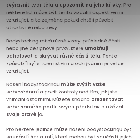
zvýraznit tvar těla a upozornit na jeho křivky
. Pro
některé lidi může být tento vizuální aspekt velmi
vzrušující, a to zejména pokud chtějí působit
atraktivně nebo sexy.
Bodystocking mívá různé vzory, průhledné části
nebo jiné designové prvky, které
umožňují
odhalovat a skrývat různé části těla
. Tento
způsob "hry" s tajemstvím a odkrýváním je velice
vzrušující.
Nošení bodystockingu
může zvýšit vaše
sebevědomí
a pocit kontroly nad tím, jak jste
vnímáni ostatními. Můžete snadno
prezentovat
sebe samého podle svých představ a ukázat
svoje pravé j
á.
Pro některé jedince může nošení bodystockingu být
součástí her a rolí
, které mohou být součástí jejich