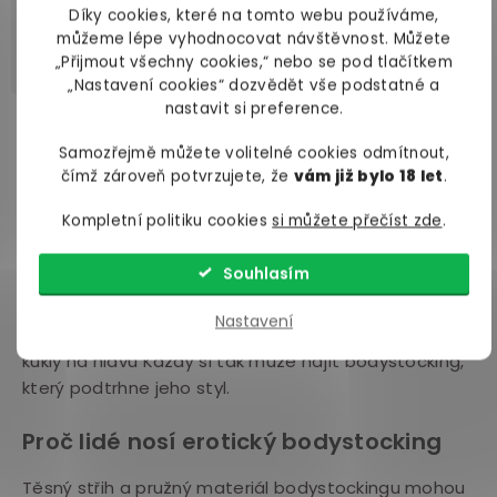
s
Díky cookies, které na tomto webu používáme,
intimní hygienou
a zjistěte, jak se o svůj poklad
u
můžeme lépe vyhodnocovat návštěvnost. Můžete
náležitě starat.
„Přijmout všechny cookies,“ nebo se pod tlačítkem
„Nastavení cookies“ dozvědět vše podstatné a
nastavit si preference.
Co je bodystocking?
Samozřejmě můžete volitelné cookies odmítnout,
čímž zároveň potvrzujete, že
vám již bylo 18 let
.
Bodystocking je vlastně
catsuit
, tedy jednodílný
oděv, který zakrývá trup a nohy,
který je vyrobený z
Kompletní politiku cookies
si můžete přečíst zde
.
průsvitné síťoviny nebo krajkové tkaniny
.
Souhlasím
Vyrábí se v různých provedeních i velikostech,
například
s dlouhými rukávy, bez ramínek, s
Nastavení
otevřeným rozkrokem či v celotělové verzi
včetně
kukly na hlavu Každý si tak může najít bodystocking,
který podtrhne jeho styl.
Proč lidé nosí erotický bodystocking
Těsný střih a pružný materiál bodystockingu mohou