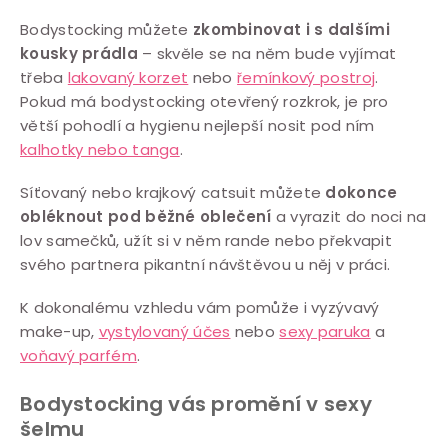
Bodystocking můžete
zkombinovat i s dalšími
kousky prádla
– skvěle se na něm bude vyjímat
třeba
lakovaný korzet
nebo
řemínkový postroj
.
Pokud má bodystocking otevřený rozkrok, je pro
větší pohodlí a hygienu nejlepší nosit pod ním
kalhotky nebo tanga
.
Síťovaný nebo krajkový catsuit můžete
dokonce
obléknout pod běžné oblečení
a vyrazit do noci na
lov samečků, užít si v něm rande nebo překvapit
svého partnera pikantní návštěvou u něj v práci.
K dokonalému vzhledu vám pomůže i vyzývavý
make-up,
vystylovaný účes
nebo
sexy paruka
a
voňavý parfém
.
Bodystocking vás promění v sexy
šelmu