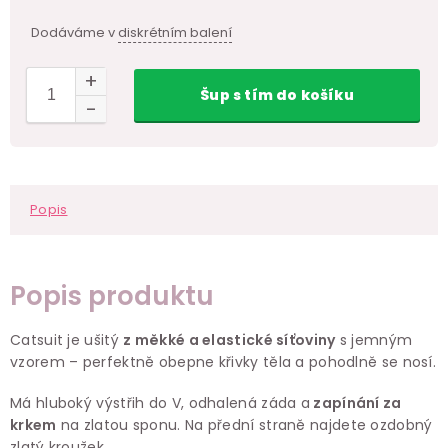
Dodáváme v
diskrétním balení
Šup
s tím
do košíku
Popis
Popis produktu
Catsuit je ušitý
z měkké a elastické síťoviny
s jemným
vzorem – perfektně obepne křivky těla a pohodlně se nosí.
Má hluboký výstřih do V, odhalená záda a
zapínání za
krkem
na zlatou sponu. Na přední straně najdete ozdobný
zlatý kroužek.