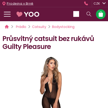
Přejít
Prodejna v Brně
CZK
na
obsah
Nákup
košík
Domů
Prádlo
Catsuity
Bodystocking
Průsvitný catsuit bez rukávů
Guilty Pleasure