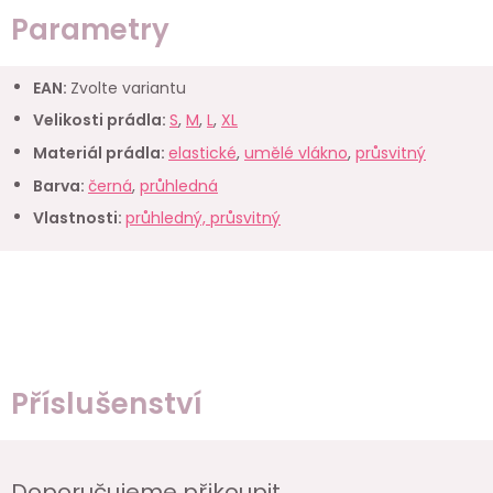
Parametry
EAN
:
Zvolte variantu
Velikosti prádla
:
S
,
M
,
L
,
XL
Materiál prádla
:
elastické
,
umělé vlákno
,
průsvitný
Barva
:
černá
,
průhledná
Vlastnosti
:
průhledný, průsvitný
Příslušenství
Doporučujeme přikoupit