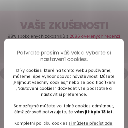
VAŠE ZKUŠENOSTI
98% spokojených zákazníků z
2686 ověřených recenzí
Průsvitné body s
Průsvitné návleky
Průsvitné 
Potvrďte prosím váš věk a vyberte si
halter výstřihem
na ruce Guilty
Guilty Pl
+ Rychlé zpracování a odeslání
Guilty Pleasure
Pleasure
nastavení cookies.
- Trochu strohá komunikace přes mail
Skladem
Skladem
Skla
Hodnocení obchodu je 5 z 5 hvězdiček.
|
6.5.2026
Díky cookies, které na tomto webu používáme,
můžeme lépe vyhodnocovat návštěvnost. Můžete
539
Kč
439
Kč
579
„Přijmout všechny cookies,“ nebo se pod tlačítkem
„Nastavení cookies“ dozvědět vše podstatné a
Detail
Detail
Deta
nastavit si preference.
Samozřejmě můžete volitelné cookies odmítnout,
čímž zároveň potvrzujete, že
vám již bylo 18 let
.
Kompletní politiku cookies
si můžete přečíst zde
.