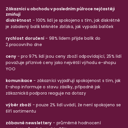
Zákazníci u obchodu v posledním půlroce nejčastěji
zmiňují
diskrétnost
- 100% lidí je spokojeno s tím, jak diskrétně
je zabalený balík
Mrkněte zblízka, jak vypadá balíček
rychlost doručení
- 98% lidem přijde balík do
2.pracovního dne
ceny
- pro 97% lidí jsou ceny zboží odpovídající, 25% lidí
považuje příznivé ceny jako největší výhodu e-shopu
YOO
komunikace
- zákazníci vyjadřují spokojenost s tím, jak
E-shop informuje o stavu zásilky, případně jak
zákaznická podpora reaguje na dotazy
výběr zboží
- pouze 2% lidí uvádí, že není spokojeno se
šíří sortimentu
zábavné newslettery
- průměrné hodnocení