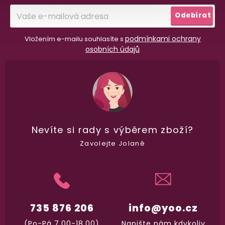
100% diskrétní balení
í
Odebírat
Nikdo nepozná, co jste si objednali. Mrkněte,
j
vypadá balíček
.
podmínkami ochrany
Vložením e-mailu souhlasíte s
osobních údajů
Dodání do 2. dne
Na rychlosti záleží! Vše důležité máme sklade
a okamžitě odesíláme.
Nevíte si rady
s výběrem zboží?
Garance vrácení peněz
Máte
30 dní
na bezplatné vrácení zboží
Zavolejte Jolaně
735 876 206
info@yoo.cz
(Po-Pá 7.00-18.00)
Napište nám kdykoliv