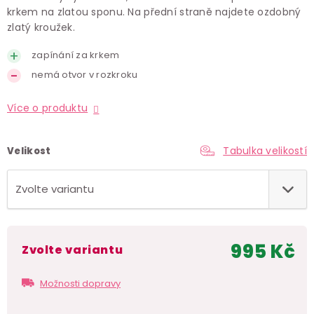
krkem na zlatou sponu. Na přední straně najdete ozdobný
zlatý kroužek.
zapínání za krkem
nemá otvor v rozkroku
Více o produktu
Tabulka velikostí
Velikost
995 Kč
Zvolte variantu
Měr
cen
Možnosti dopravy