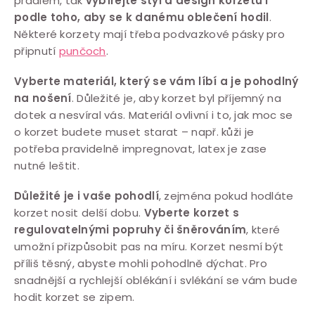
prádlem, tak
vybírejte styl a design korzetu i
podle toho, aby se k danému oblečení hodil
.
Některé korzety mají třeba podvazkové pásky pro
připnutí
punčoch
.
Vyberte materiál, který se vám líbí a je pohodlný
na nošení
. Důležité je, aby korzet byl příjemný na
dotek a nesvíral vás. Materiál ovlivní i to, jak moc se
o korzet budete muset starat – např. kůži je
potřeba pravidelně impregnovat, latex je zase
nutné leštit.
Důležité je i vaše pohodlí
, zejména pokud hodláte
korzet nosit delší dobu.
Vyberte korzet s
regulovatelnými popruhy či šněrováním
, které
umožní přizpůsobit pas na míru. Korzet nesmí být
příliš těsný, abyste mohli pohodlně dýchat. Pro
snadnější a rychlejší oblékání i svlékání se vám bude
hodit korzet se zipem.