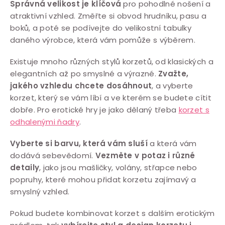
Správná velikost je klíčová
pro pohodlné nošení a
atraktivní vzhled. Změřte si obvod hrudníku, pasu a
boků, a poté se podívejte do velikostní tabulky
daného výrobce, která vám pomůže s výběrem.
Existuje mnoho různých stylů korzetů, od klasických a
elegantních až po smyslné a výrazné.
Zvažte,
jakého vzhledu chcete dosáhnout
, a vyberte
korzet, který se vám líbí a ve kterém se budete cítit
dobře. Pro erotické hry je jako dělaný třeba
korzet s
odhalenými ňadry
.
Vyberte si barvu, která vám sluší
a která vám
dodává sebevědomí.
Vezměte v potaz i různé
detaily
, jako jsou mašličky, volány, střapce nebo
popruhy, které mohou přidat korzetu zajímavý a
smyslný vzhled.
Pokud budete kombinovat korzet s dalším erotickým