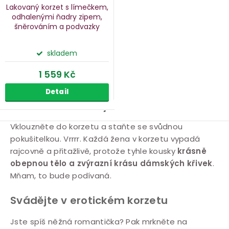
Lakovaný korzet s límečkem,
odhalenými ňadry
zipem,
šněrováním a podvazky
Black Level
skladem
1 559 Kč
Detail
Dámské korzety
O
Vklouzněte do korzetu a staňte se svůdnou
pokušitelkou. Vrrrr. Každá žena v korzetu vypadá
v
rajcovně a přitažlivě, protože tyhle kousky
krásně
l
obepnou tělo a zvýrazní krásu dámských křivek
.
á
Mňam, to bude podívaná.
d
a
Svádějte v erotickém korzetu
c
Jste spíš něžná romantička? Pak mrkněte na
í