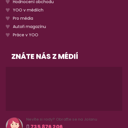
Hodnocení obchodu
YOO v médiích
Pro média
Autoři magazínu
Práce v YOO
ZNÁTE NÁS Z MÉDIÍ
Nevíte si rady? Obraťte se na Jolanu
735 876 206