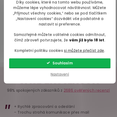
Díky cookies, které na tomto webu používáme,
najděte takovou kombinaci prádla, ze které
můžeme lépe vyhodnocovat návštěvnost. Můžete
partnerovi vypadnou oči z důlků a penis vystřelí z
„Přijmout všechny cookies,“ nebo se pod tlačítkem
trenek.
„Nastavení cookies“ dozvědět vše podstatné a
nastavit si preference.
Přivítejte korzet ve svém šatníku
Samozřejmě můžete volitelné cookies odmítnout,
Tak už na nic nečekejte, vyberte si nádherný korzet z
čímž zároveň potvrzujete, že
vám již bylo 18 let
.
naší šťavnaté nabídky a ukažte své křivky. Se
Kompletní politiku cookies
si můžete přečíst zde
.
správným spodním prádlem a doplňky se z vás
stane neodolatelná kráska. Jupí.
Souhlasím
Nastavení
VAŠE ZKUŠENOSTI
98% spokojených zákazníků z
2686 ověřených recenzí
+ Rychlé zpracování a odeslání
- Trochu strohá komunikace přes mail