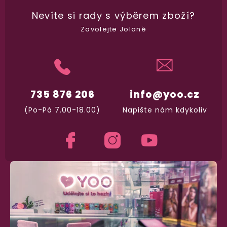
Nevíte si rady
s výběrem zboží?
Dodání do 2. dne
Na rychlosti záleží! Vše důležité máme sklade
Zavolejte Jolaně
a okamžitě odesíláme.
Garance vrácení peněz
Máte
30 dní
na bezplatné vrácení zboží
735 876 206
info@yoo.cz
(Po-Pá 7.00-18.00)
Napište nám kdykoliv