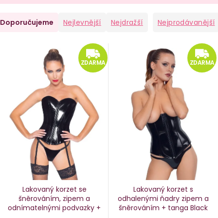
Ř
Doporučujeme
Nejlevnější
Nejdražší
Nejprodávanější
a
V
ZDARMA
e
ý
ZDARMA
ZDARMA
n
p
i
p
s
p
o
r
d
o
u
d
k
u
Lakovaný korzet se
Lakovaný korzet s
k
šněrováním, zipem a
odhalenými ňadry
zipem a
odnímatelnými podvazky +
šněrováním + tanga Black
ů
t
tanga Black Level
Level