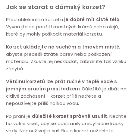
Jak se starat o dámský korzet?
Před obléknutím korzetu
je dobré mít čisté tělo
.
Vyvarujte se použití mastných krémů nebo olejů,
které by mohly poškodit materiál korzetu.
Korzet ukládejte na suchém a tmavém místě
,
abyste předešli ztrátě barev nebo poškození
materiálu. Zkuste jej neskládat, zabráníte tak vzniku
záhybů.
Většinu korzetů lze prát ručně v teplé vodě s
jemným pracím prostředkem
. Důležité je dbát na
citlivé zacházení – korzet příliš netřete a
nepoužívejte příliš horkou vodu.
Po praní je
důležité korzet správně usušit
. Nechte
ho volně viset, aby se odstranily přebytečné kapky
vody. Nepoužívejte sušičku a korzet nežehlete,