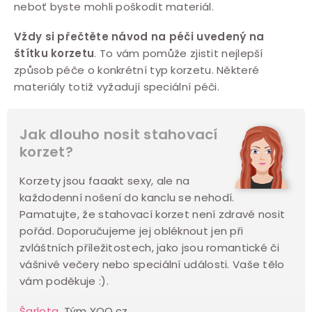
neboť byste mohli poškodit materiál.
Vždy si přečtěte návod na péči uvedený na
štítku korzetu
. To vám pomůže zjistit nejlepší
způsob péče o konkrétní typ korzetu. Některé
materiály totiž vyžadují speciální péči.
Jak dlouho nosit stahovací
korzet?
Korzety jsou faaakt sexy, ale na
každodenní nošení do kanclu se nehodí.
Pamatujte, že stahovací korzet není zdravé nosit
pořád. Doporučujeme jej obléknout jen při
zvláštních příležitostech, jako jsou romantické či
vášnivé večery nebo speciální události. Vaše tělo
vám poděkuje :).
Šarlota
, Tým YOO.cz