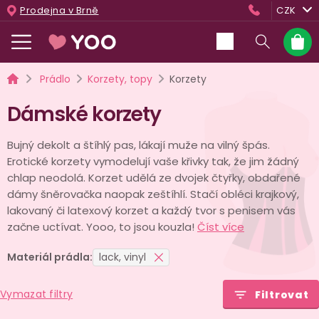
Přejít
Prodejna v Brně
CZK
na
obsah
Nákup
košík
Domů
Prádlo
Korzety, topy
Korzety
Dámské korzety
Bujný dekolt a štíhlý pas, lákají muže na vilný špás.
Erotické korzety vymodelují vaše křivky tak, že jim žádný
chlap neodolá. Korzet udělá ze dvojek čtyřky, obdařené
dámy šněrovačka naopak zeštíhlí. Stačí obléci krajkový,
lakovaný či latexový korzet a každý tvor s penisem vás
začne uctívat. Yooo, to jsou kouzla!
Číst více
Materiál prádla:
lack, vinyl
Vymazat filtry
Filtrovat