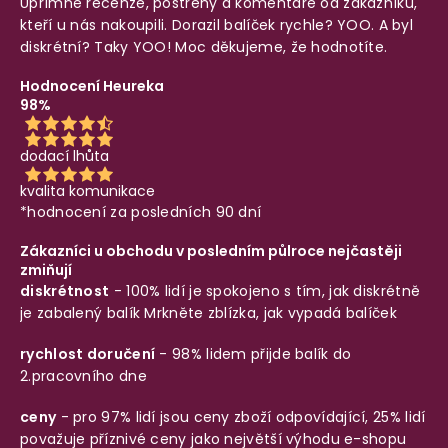
Upřímné recenze, postřehy a komentáře od zákazníků,
kteří u nás nakoupili. Dorazil balíček rychle? YOO. A byl
diskrétní? Taky YOO! Moc děkujeme, že hodnotíte.
Hodnocení Heureka
98%
dodací lhůta
kvalita komunikace
*hodnocení za posledních 90 dní
Zákazníci u obchodu v posledním půlroce nejčastěji
zmiňují
diskrétnost
- 100% lidí je spokojeno s tím, jak diskrétně
je zabalený balík
Mrkněte zblízka, jak vypadá balíček
rychlost doručení
- 98% lidem přijde balík do
2.pracovního dne
ceny
- pro 97% lidí jsou ceny zboží odpovídající, 25% lidí
považuje příznivé ceny jako největší výhodu e-shopu