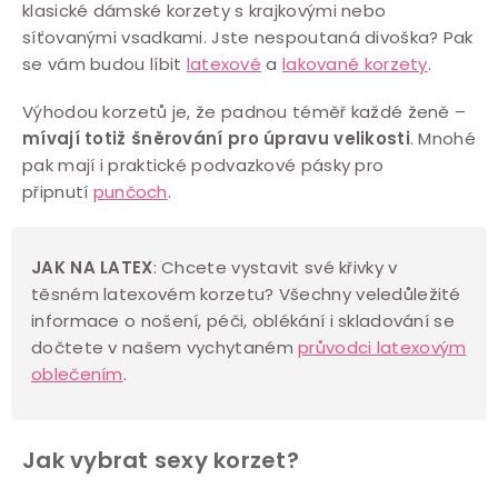
klasické dámské korzety s krajkovými nebo
p
síťovanými vsadkami. Jste nespoutaná divoška? Pak
r
se vám budou líbit
latexové
a
lakované korzety
.
v
k
Výhodou korzetů je, že padnou téměř každé ženě –
y
mívají totiž šněrování pro úpravu velikosti
. Mnohé
v
pak mají i praktické podvazkové pásky pro
připnutí
punčoch
.
ý
p
i
JAK NA LATEX
: Chcete vystavit své křivky v
s
těsném latexovém korzetu? Všechny veledůležité
u
informace o nošení, péči, oblékání i skladování se
dočtete v našem vychytaném
průvodci latexovým
oblečením
.
Jak vybrat sexy korzet?