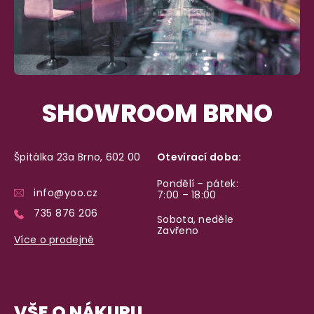
SHOWROOM BRNO
Špitálka 23a Brno, 602 00
Otevírací doba:
Pondělí – pátek:
info@yoo.cz
7:00 – 18:00
735 876 206
Sobota, neděle
Zavřeno
Více o prodejně
VŠE O NÁKUPU