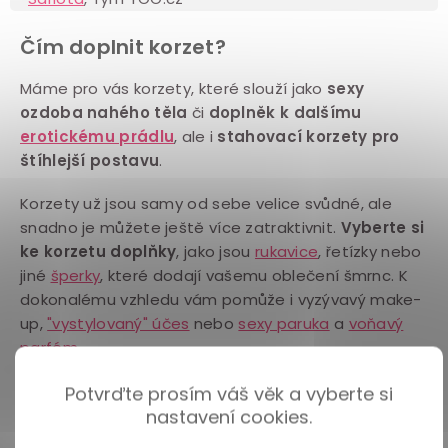
Čím doplnit korzet?
Máme pro vás korzety, které slouží jako
sexy
ozdoba nahého těla
či
doplněk k dalšímu
erotickému prádlu
, ale i
stahovací korzety pro
štíhlejší postavu
.
Korzety už jsou samy od sebe velice svůdné, ale
snadno je můžete ještě více zatraktivnit.
Vyberte si
ke korzetu doplňky
, jako jsou
rukavice
, řetízky nebo
jiné
šperky
, které dodají vašemu oblečení šmrnc. K
dokonalému vzhledu vám pomůže i vyzývavý make-
up,
"vystylovaný" účes
nebo
sexy paruka
a
voňavý
parfém
.
Korzet skvěle vynikne třeba ve společnosti
Potvrďte prosím váš věk a vyberte si
síťovaného catsuitu
,
krajkových kalhotek
nebo
nastavení cookies.
upnuté mini sukně
. Nebojte se experimentovat a