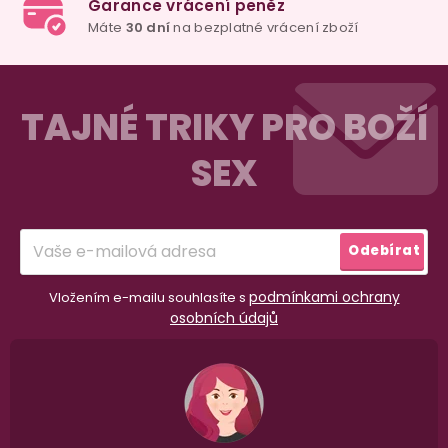
Z
á
TAJNÉ TRIKY PRO BOŽÍ
p
SEX
a
t
í
98% spokojenost
Odebírat
dle
recenzí ověřených zakazníků
na Heuréce
podmínkami ochrany
Vložením e-mailu souhlasíte s
osobních údajů
100% diskrétní balení
Nikdo nepozná, co jste si objednali. Mrkněte,
j
vypadá balíček
.