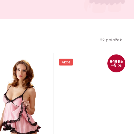
22
položek
949 Kč
Akce
–5 %