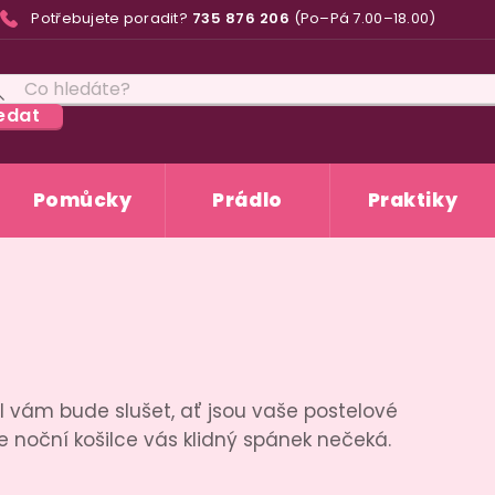
Potřebujete poradit?
735 876 206
(Po–Pá 7.00–18.00)
edat
Pomůcky
Prádlo
Praktiky
 vám bude slušet, ať jsou vaše postelové
hle noční košilce vás klidný spánek nečeká.