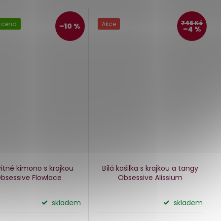
746 Kč
 cena
Akce
–10 %
–4 %
vitné kimono s krajkou
Bílá košilka s krajkou a tangy
bsessive Flowlace
Obsessive Alissium
skladem
skladem