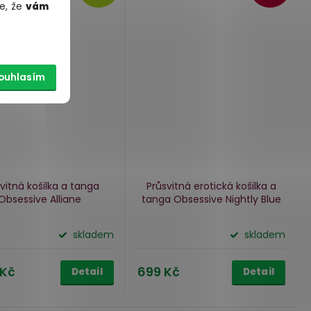
e, že
vám
ouhlasím
vitná košilka a tanga
Průsvitná erotická košilka a
Obsessive Alliane
tanga Obsessive Nightly Blue
skladem
skladem
 Kč
699 Kč
Detail
Detail