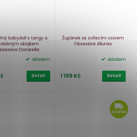
itný babydoll s tangy a
Župánek se zvířecím vzorem
zdobným obojkem
Obsessive Allunes
bsessive Donarella
skladem
skladem
Kč
1 159 Kč
Detail
Detail
Z
ZDARMA