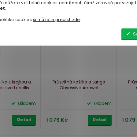
 můžete volitelné cookies odmítnout, čímž zároveň potvrzujet
let
.
olitiku cookies
si můžete přečíst zde
.
S
ilka s krajkou a
Průsvitná košilka a tanga
Průs
ssive Lobellis
Obsessive Arrowel
skladem
skladem
1 079 Kč
1 079
Detail
Detail