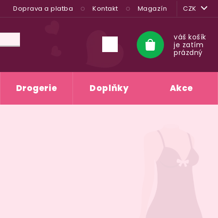
Doprava a platba
Kontakt
Magazín
CZK
váš košík
je zatím
Nákupní
prázdný
košík
Drogerie
Doplňky
Akce