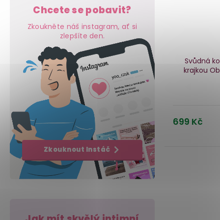
Chcete se pobavit?
Zkoukněte náš instagram, ať si
zlepšíte den.
Svůdná ko
krajkou Ob
699 Kč
Zkouknout Instáč
Jak mít skvělý intimní