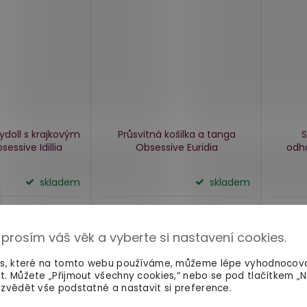
ydoll s krajkovým
Průsvitná košilka a tanga
S
essive Idillia
Obsessive Euridia
odha
skladem
skladem
995 Kč
459 
Detail
Detail
 prosím váš věk a vyberte si nastavení cookies.
es, které na tomto webu používáme, můžeme lépe vyhodnocov
t. Můžete „Přijmout všechny cookies,“ nebo se pod tlačítkem „
ZD
zvědět vše podstatné a nastavit si preference.
795 Kč
–9 %
ZDARMA