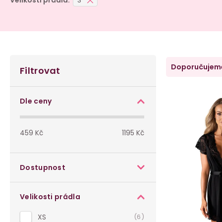
Velikosti prádla:
S
P
Ř
Doporučujem
Filtrovat
o
a
V
s
z
Dle ceny
ý
t
e
p
459
Kč
1195
Kč
r
n
i
a
í
Dostupnost
s
n
p
p
Velikosti prádla
n
r
r
XS
6