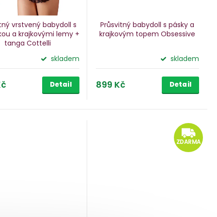
tný vrstvený babydoll s
Průsvitný babydoll s pásky a
kou a krajkovými lemy +
krajkovým topem Obsessive
tanga Cottelli
skladem
skladem
Kč
899 Kč
Detail
Detail
Z
ZDARMA