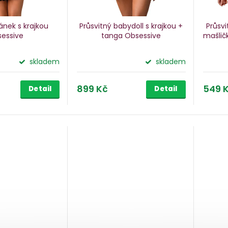
nek s krajkou
Průsvitný babydoll s krajkou +
Průsvi
essive
tanga Obsessive
mašlič
skladem
skladem
899 Kč
549 
Detail
Detail