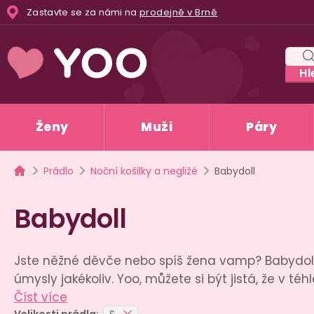
Přejít
Zastavte se za námi na
prodejně v Brně
na
obsah
Hl
Ženy
Muži
Páry
Domů
Prádlo
Noční košilky a negližé
Babydoll
Babydoll
Jste něžné děvče nebo spíš žena vamp? Babydoll
úmysly jakékoliv. Yoo, můžete si být jistá, že v té
Číst více