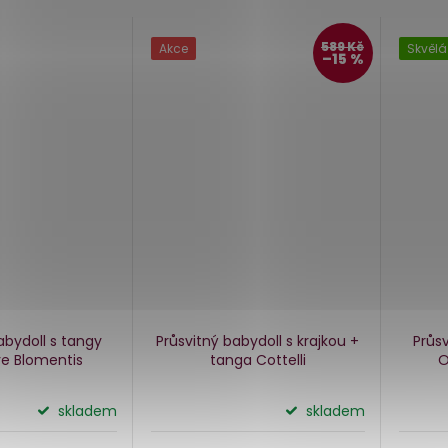
589 Kč
Akce
Skvělá
–15 %
abydoll s tangy
Průsvitný babydoll s krajkou +
Průs
e Blomentis
tanga Cottelli
O
skladem
skladem