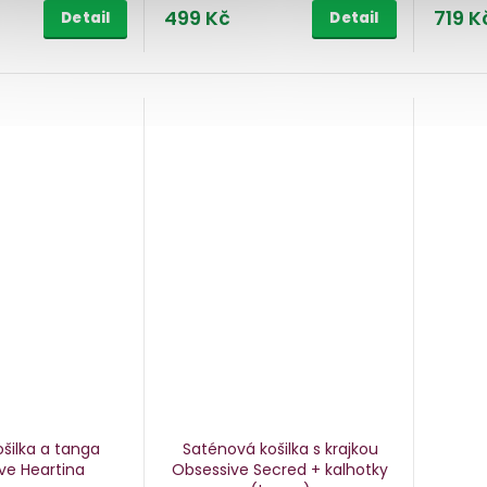
499 Kč
719 K
Detail
Detail
ošilka a tanga
Saténová košilka s krajkou
ve Heartina
Obsessive Secred + kalhotky