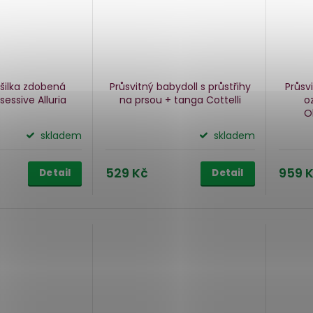
šilka zdobená
Průsvitný babydoll s průstřihy
Průsv
sessive Alluria
na prsou + tanga Cottelli
o
O
skladem
skladem
529 Kč
959 
Detail
Detail