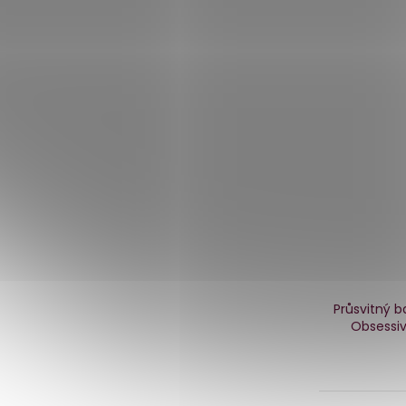
Průsvitný b
Obsessiv