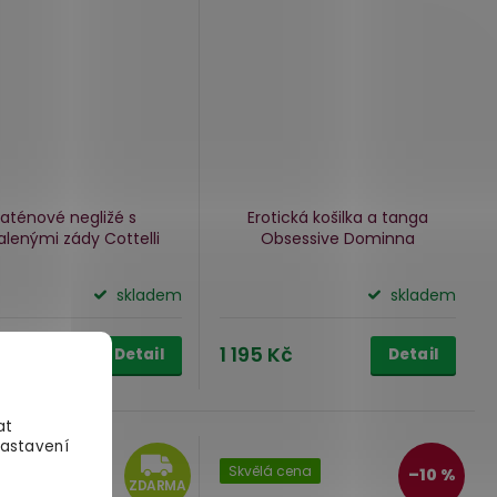
aténové negližé s
Erotická košilka a tanga
lenými zády Cottelli
Obsessive Dominna
skladem
skladem
Kč
1 195 Kč
Detail
Detail
at
Nastavení
ARMA
ZDARMA
Skvělá cena
–10 %
ZDARMA