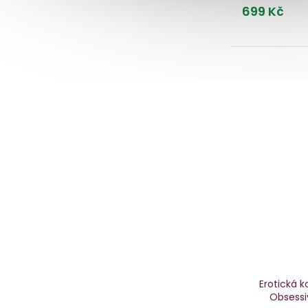
699 Kč
Erotická k
Obsessi