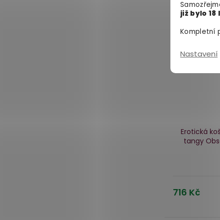
Samozřejmě
již bylo 18 
Kompletní p
Nastavení
Erotická koš
tangy Obse
716 Kč