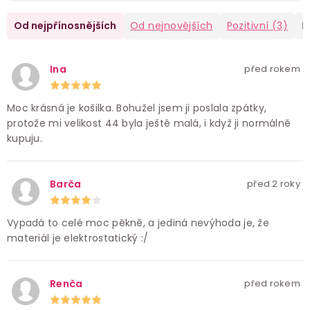
Od nejpřínosnějších
Od nejnovějších
Pozitivní
(3)
N
Ina
před rokem
Moc krásná je košilka. Bohužel jsem ji poslala zpátky,
protože mi velikost 44 byla ještě malá, i když ji normálně
kupuju.
Barča
před 2 roky
Vypadá to celé moc pěkně, a jediná nevýhoda je, že
materiál je elektrostatický :/
Renča
před rokem