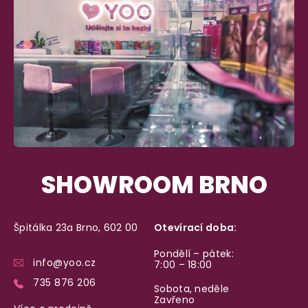
SHOWROOM BRNO
Špitálka 23a Brno, 602 00
Otevírací doba:
Pondělí – pátek:
info@yoo.cz
7:00 – 18:00
735 876 206
Sobota, neděle
Zavřeno