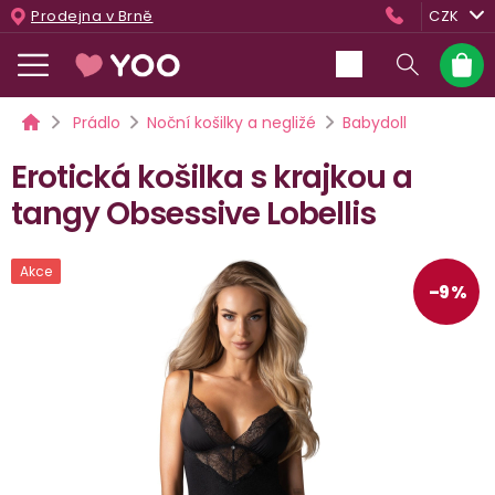
Přejít
Prodejna v Brně
CZK
na
obsah
Nákup
košík
Domů
Prádlo
Noční košilky a negližé
Babydoll
Erotická košilka s krajkou a
tangy Obsessive Lobellis
Akce
–9 %