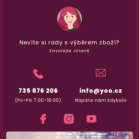
vypadá balíček
.
Dodání do 2. dne
Na rychlosti záleží! Vše důležité máme sklade
Nevíte si rady
s výběrem zboží?
a okamžitě odesíláme.
Zavolejte Jolaně
Garance vrácení peněz
Máte
30 dní
na bezplatné vrácení zboží
735 876 206
info@yoo.cz
(Po-Pá 7.00-18.00)
Napište nám kdykoliv