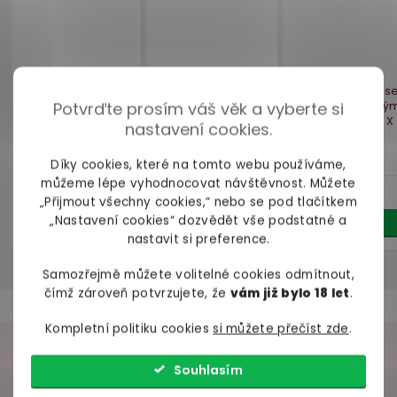
Krajková ozdoba
Samodržící
Stimulačn
(obojek) na krk
punčochy s
s hřejivým
Cottelli
krajkovým lemem
Bijoux Ind
Cottelli
Bad Day 
Potvrďte prosím váš věk a vyberte si
skladem
skladem
skl
nastavení cookies.
299 Kč
339 Kč
229 
Díky cookies, které na tomto webu používáme,
můžeme lépe vyhodnocovat návštěvnost. Můžete
Do košíku
Detail
Do ko
„Přijmout všechny cookies,“ nebo se pod tlačítkem
„Nastavení cookies“ dozvědět vše podstatné a
nastavit si preference.
Samozřejmě můžete volitelné cookies odmítnout,
čímž zároveň potvrzujete, že
vám již bylo 18 let
.
Kompletní politiku cookies
si můžete přečíst zde
.
VAŠE ZKUŠENOSTI
Souhlasím