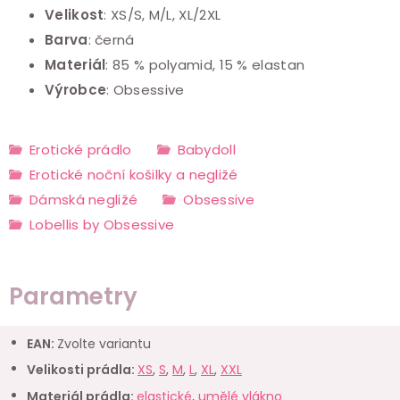
Velikost
: XS/S, M/L, XL/2XL
Barva
: černá
Materiál
: 85 % polyamid, 15 % elastan
Výrobce
: Obsessive
Erotické prádlo
Babydoll
Erotické noční košilky a negližé
Dámská negližé
Obsessive
Lobellis by Obsessive
Parametry
EAN
:
Zvolte variantu
Velikosti prádla
:
XS
,
S
,
M
,
L
,
XL
,
XXL
Materiál prádla
:
elastické
,
umělé vlákno