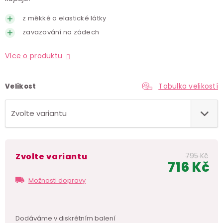
z měkké a elastické látky
zavazování na zádech
Více o produktu
Tabulka velikostí
Velikost
Zvolte variantu
795 Kč
716 Kč
Měr
Možnosti dopravy
cen
Dodáváme v
diskrétním balení