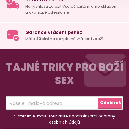
Z
á
TAJNÉ TRIKY PRO BOŽÍ
p
SEX
a
t
98% spokojenost
í
dle
recenzí ověřených zakazníků
na Heuréce
Odebírat
podmínkami ochrany
Vložením e-mailu souhlasíte s
100% diskrétní balení
osobních údajů
Nikdo nepozná, co jste si objednali. Mrkněte,
j