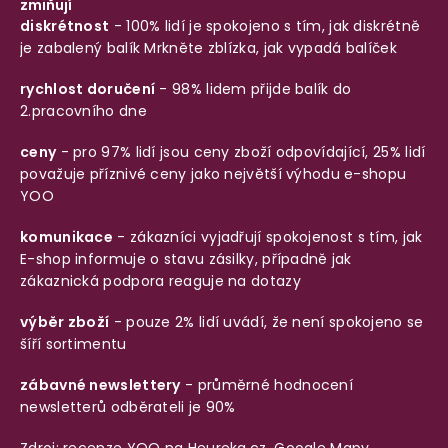
zmiňují
diskrétnost
- 100% lidí je spokojeno s tím, jak diskrétně
je zabalený balík
Mrkněte zblízka, jak vypadá balíček
rychlost doručení
- 98% lidem přijde balík do
2.pracovního dne
ceny
- pro 97% lidí jsou ceny zboží odpovídající, 25% lidí
považuje příznivé ceny jako největší výhodu e-shopu
YOO
komunikace
- zákazníci vyjadřují spokojenost s tím, jak
E-shop informuje o stavu zásilky, případně jak
zákaznická podpora reaguje na dotazy
výběr zboží
- pouze 2% lidí uvádí, že není spokojeno se
šíří sortimentu
zábavné newslettery
- průměrné hodnocení
newsletterů odběrateli je 90%
Zdroj: recenze YOO na
Heureka.cz
,
Google Mapy