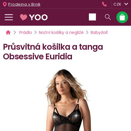
Přejít
Prodejna v Brně
CZK
na
obsah
Nákup
košík
Domů
Prádlo
Noční košilky a negližé
Babydoll
Průsvitná košilka a tanga
Obsessive Euridia