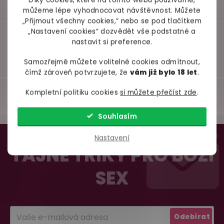
Díky cookies, které na tomto webu používáme,
můžeme lépe vyhodnocovat návštěvnost. Můžete
„Přijmout všechny cookies,“ nebo se pod tlačítkem
„Nastavení cookies“ dozvědět vše podstatné a
nastavit si preference.
Samozřejmě můžete volitelné cookies odmítnout,
čímž zároveň potvrzujete, že
vám již bylo 18 let
.
Kompletní politiku cookies
si můžete přečíst zde
.
Souhlasím
98% spokojenost
Z
Nastavení
dle
recenzí ověřených zakazníků
na Heuréce
á
TAJNÉ TRIKY PRO BOŽÍ
p
SEX
a
100% diskrétní balení
t
Nikdo nepozná, co jste si objednali. Mrkněte,
j
vypadá balíček
.
í
Odebírat