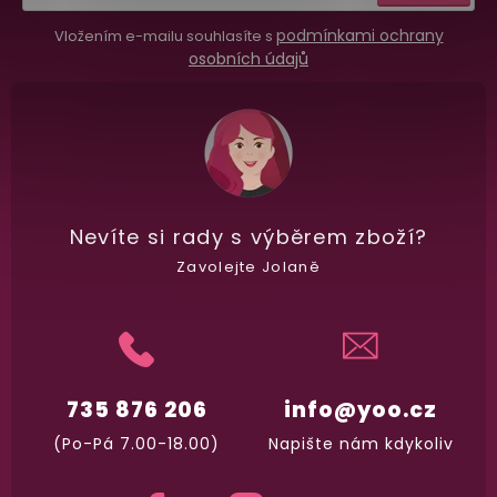
podmínkami ochrany
Vložením e-mailu souhlasíte s
Dodání do 2. dne
osobních údajů
Na rychlosti záleží! Vše důležité máme sklade
a okamžitě odesíláme.
Garance vrácení peněz
Máte
30 dní
na bezplatné vrácení zboží
Nevíte si rady
s výběrem zboží?
Zavolejte Jolaně
735 876 206
info@yoo.cz
(Po-Pá 7.00-18.00)
Napište nám kdykoliv