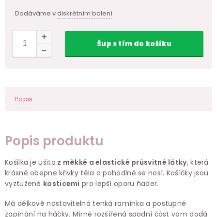
Dodáváme v
diskrétním balení
Šup
s tím
do košíku
Popis
Popis produktu
Košilka je ušita
z měkké a elastické průsvitné látky
, která
krásně obepne křivky těla a pohodlně se nosí. Košíčky jsou
vyztužené
kosticemi
pro lepší oporu ňader.
Má délkově nastavitelná tenká ramínka a postupné
zapínání na háčky. Mírně rozšířená spodní část vám dodá