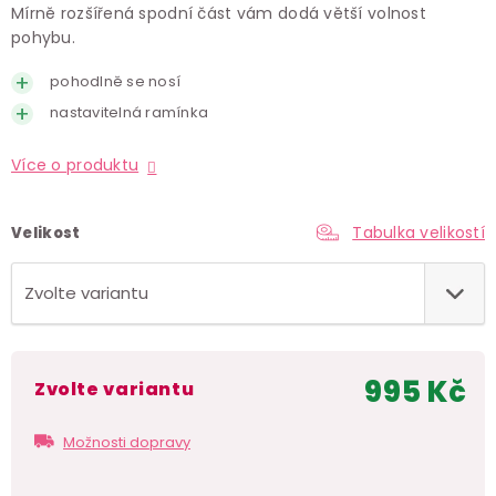
Mírně rozšířená spodní část vám dodá větší volnost
pohybu.
pohodlně se nosí
nastavitelná ramínka
Více o produktu
Tabulka velikostí
Velikost
995 Kč
Zvolte variantu
Měr
cen
Možnosti dopravy