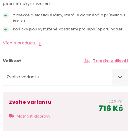
geometrickým vzorem.
z měkké a elastické látky, která je doplněná o průsvitnou
krajku
košíčky jsou vyztužené kosticemi pro lepší oporu ňader
Více o produktu
Tabulka velikostí
Velikost
Zvolte variantu
746 Kč
716 Kč
Měr
Možnosti dopravy
cen