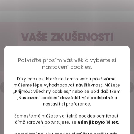
VAŠE ZKUŠENOSTI
98% spokojených zákazníků z
2686 ověřených recenzí
Svůdná košilka
Lakovaný overal se
Lubrikační 
Potvrďte prosím váš věk a vyberte si
zdobená krajkou
zipem a bez rukávů
med SENSI
nastavení cookies.
+ Rychlé zpracování a odeslání
Obsessive Alluria
Black Level
ml
- Trochu strohá komunikace přes mail
Díky cookies, které na tomto webu používáme,
skladem
skladem
skl
Hodnocení obchodu je 5 z 5 hvězdiček.
|
6.5.2026
můžeme lépe vyhodnocovat návštěvnost. Můžete
„Přijmout všechny cookies,“ nebo se pod tlačítkem
699 Kč
819 Kč
299 
„Nastavení cookies“ dozvědět vše podstatné a
nastavit si preference.
Detail
Detail
Do ko
Samozřejmě můžete volitelné cookies odmítnout,
čímž zároveň potvrzujete, že
vám již bylo 18 let
.