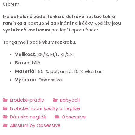
vzorem.
Má
odhalená záda
,
tenká a délkově nastavitelná
ramínka
a
postupné zapínání na háčky
. Košíčky jsou
vyztužené kosticemi
pro lepší oporu ňader.
Tanga mají
podšívku v rozkroku
.
Velikost
: XS/S, M/L, XL/2XL
Barva
: bílá
Materiál
: 85 % polyamid, 15 % elastan
Výrobce
: Obsessive
Erotické prádlo
Babydoll
Erotické noční košilky a negližé
Dámská negližé
Obsessive
Alissium by Obsessive