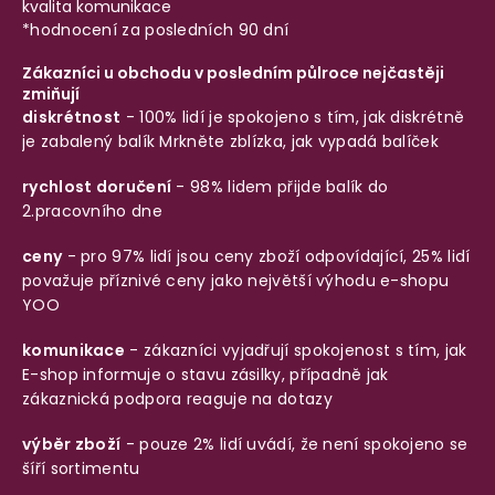
kvalita komunikace
*hodnocení za posledních 90 dní
Zákazníci u obchodu v posledním půlroce nejčastěji
zmiňují
diskrétnost
- 100% lidí je spokojeno s tím, jak diskrétně
je zabalený balík
Mrkněte zblízka, jak vypadá balíček
rychlost doručení
- 98% lidem přijde balík do
2.pracovního dne
ceny
- pro 97% lidí jsou ceny zboží odpovídající, 25% lidí
považuje příznivé ceny jako největší výhodu e-shopu
YOO
komunikace
- zákazníci vyjadřují spokojenost s tím, jak
E-shop informuje o stavu zásilky, případně jak
zákaznická podpora reaguje na dotazy
výběr zboží
- pouze 2% lidí uvádí, že není spokojeno se
šíří sortimentu