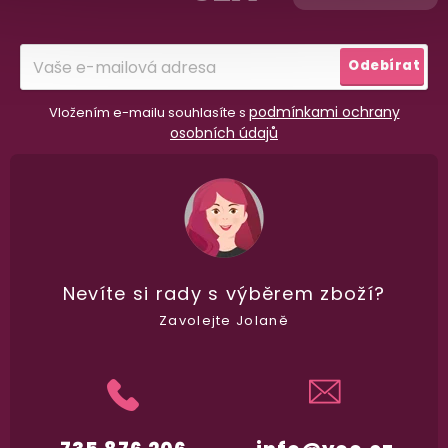
t
í
100% diskrétní balení
Odebírat
Nikdo nepozná, co jste si objednali. Mrkněte,
j
vypadá balíček
.
podmínkami ochrany
Vložením e-mailu souhlasíte s
osobních údajů
Dodání do 2. dne
Na rychlosti záleží! Vše důležité máme sklade
a okamžitě odesíláme.
Nevíte si rady
s výběrem zboží?
Garance vrácení peněz
Zavolejte Jolaně
Máte
30 dní
na bezplatné vrácení zboží