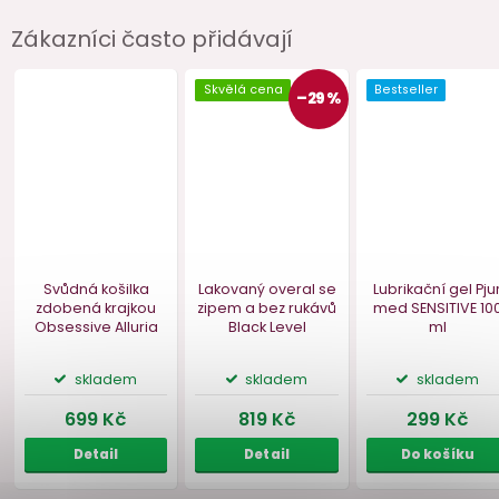
Zákazníci často přidávají
Parfém s feromony
pro ženy
MAGNETIFICO Allure
VZOREK, 2 ml
skladem
159 Kč
Do košíku
Skvělá cena
Bestseller
–29 %