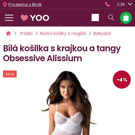
Přejít
Prodejna v Brně
CZK
na
obsah
Nákup
košík
Domů
Prádlo
Noční košilky a negližé
Babydoll
Bílá košilka s krajkou a tangy
Obsessive Alissium
Akce
–4 %