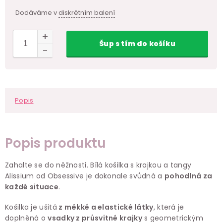
Dodáváme v
diskrétním balení
Šup
s tím
do košíku
Popis
Popis produktu
Zahalte se do něžnosti. Bílá košilka s krajkou a tangy
Alissium od Obsessive je dokonale svůdná a
pohodlná za
každé situace
.
Košilka je ušitá
z měkké a elastické látky
, která je
doplněná o
vsadky z průsvitné krajky
s geometrickým