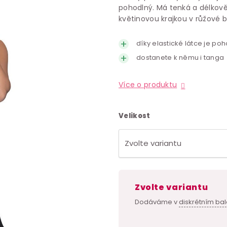
pohodlný. Má tenká a délkově
květinovou krajkou v růžové b
díky elastické látce je po
dostanete k němu i tanga
Více o produktu
Velikost
Zvolte variantu
Dodáváme v
diskrétním bal