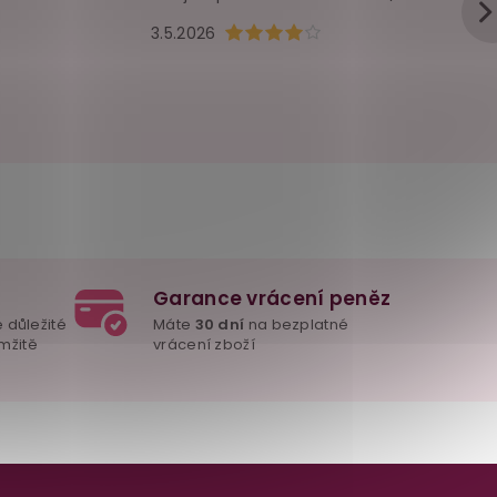
u je 5 z 5 hvězdiček.
Hodnocení obchodu je 4 z 5 hvězd
3.5.2026
Garance vrácení peněz
e důležité
Máte
30 dní
na bezplatné
mžitě
vrácení zboží