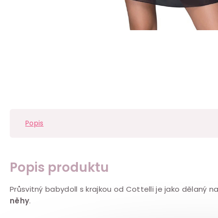
Popis
Popis produktu
Průsvitný babydoll s krajkou od Cottelli je jako dělaný 
něhy
.