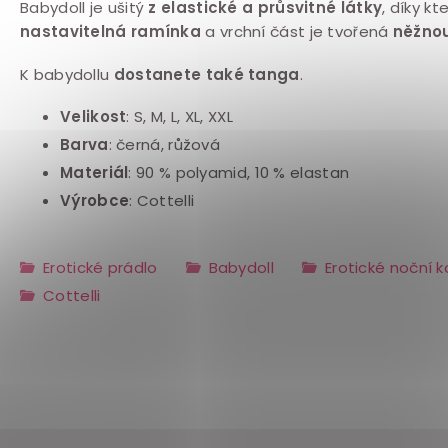
Babydoll je ušitý
z elastické a průsvitné látky
, díky k
nastavitelná ramínka
a vrchní část je tvořená
něžnou
K babydollu
dostanete také tanga
.
Velikost
:
S, M, L, XL, XXL
Barva
: černá, růžová
Materiál
: 90 % polyamid, 10 % elastan
Výrobce
: Cottelli
Erotické prádlo
Babydoll
Erotické noční k
Cottelli