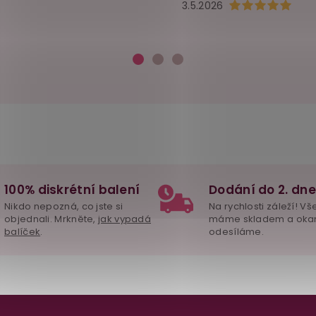
Hodnocení obchod
3.5.2026
100% diskrétní balení
Dodání do 2. dne
Nikdo nepozná, co jste si
Na rychlosti záleží! Vš
objednali. Mrkněte,
jak vypadá
máme skladem a oka
balíček
.
odesíláme.