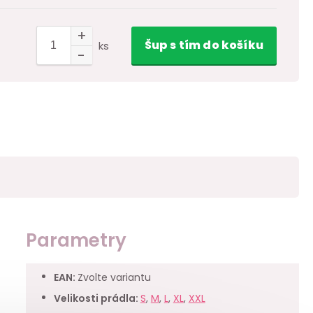
Šup
s tím
do košíku
ks
Parametry
EAN
:
Zvolte variantu
Velikosti prádla
:
S
,
M
,
L
,
XL
,
XXL