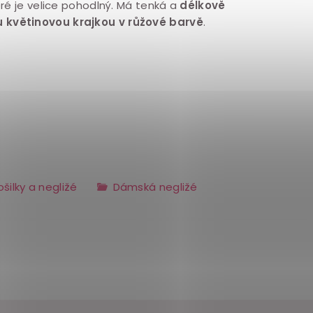
teré je velice pohodlný. Má tenká a
délkově
 květinovou krajkou v růžové barvě
.
ošilky a negližé
Dámská negližé