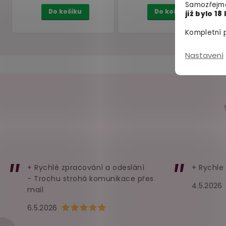
Samozřejmě
již bylo 18 
Kompletní p
Nastavení
Průsvitné minišaty s
Šimrátko z peříček, fial
dlouhými rukávy NO:XQSE
skladem
skladem
199 Kč
69 Kč
Do košíku
Do košíku
+ Rychlé zpracování a odeslání
+ Rychle
- Trochu strohá komunikace přes
4.5.2026
mail
Hodnocení obchodu je 5 z 5 hvězdiček.
6.5.2026