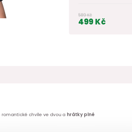
589 Kč
499 Kč
Měrná
cena:
na romantické chvíle ve dvou a
hrátky plné