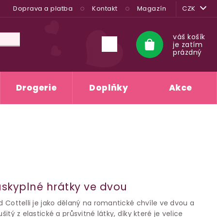
Doprava a platba
Kontakt
Magazín
CZK
váš košík
je zatím
Nákupní
prázdný
košík
Drogerie
Doplňky
Akce
láskyplné hrátky ve dvou
od Cottelli je jako dělaný na romantické chvíle ve dvou a
šitý z elastické a průsvitné látky, díky které je velice