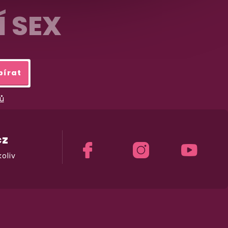
Í SEX
bírat
ů
cz
oliv