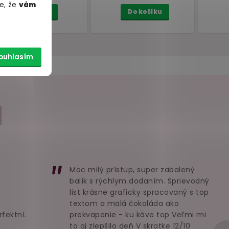
e, že
vám
rn
Punčochy na podvazky s
Kostým Stude
ouhlasím
černou linkou Cottelli
soukromé škol
Boarding Sch
Schoolgirl
skladem
sklade
I
249 Kč
769 Kč
Detail
Do košík
Moc milý prístup, super zabalený
balík s rýchlym dodaním. Sprievodný
list krásne graficky spracovaný s top
textom a malá čokoláda ako
rfektní.
prekvapenie - ku káve top Veľmi mi
to aj zlepšilo deň V skratke 12/10