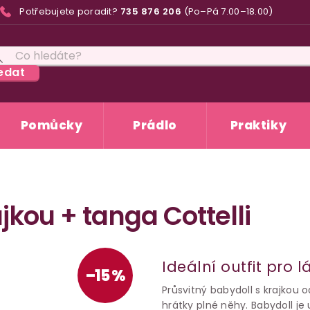
Potřebujete poradit?
735 876 206
(Po–Pá 7.00–18.00)
edat
Pomůcky
Prádlo
Praktiky
jkou + tanga Cottelli
Ideální outfit pro 
–15 %
Průsvitný babydoll s krajkou 
hrátky plné něhy. Babydoll je u