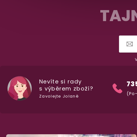
á
TAJN
p
a
t
í
V
Nevíte si rady
73
s výběrem zboží?
(Po-
Zavolejte Jolaně