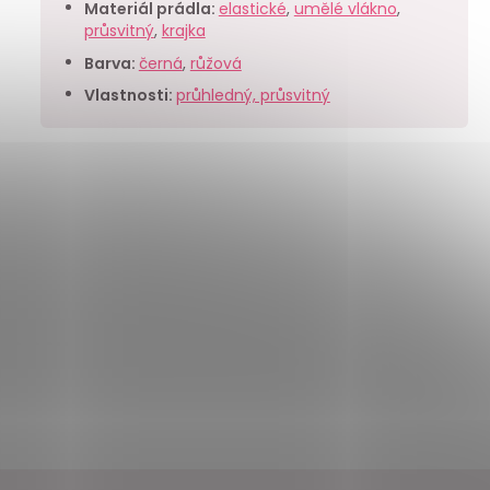
Materiál prádla
:
elastické
,
umělé vlákno
,
průsvitný
,
krajka
Barva
:
černá
,
růžová
Vlastnosti
:
průhledný, průsvitný