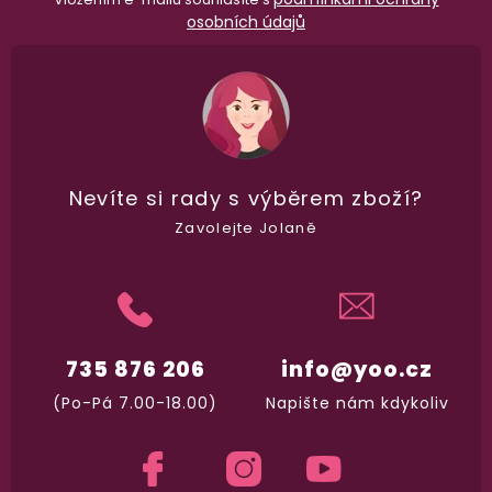
osobních údajů
Nevíte si rady
s výběrem zboží?
Zavolejte Jolaně
735 876 206
info@yoo.cz
(Po-Pá 7.00-18.00)
Napište nám kdykoliv
98% spokojenost
dle
recenzí ověřených zakazníků
na Heuréce