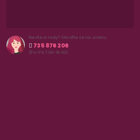
Nevíte si rady? Obraťte se na Jolanu
735 876 206
(Po-Pá 7.00-18.00)