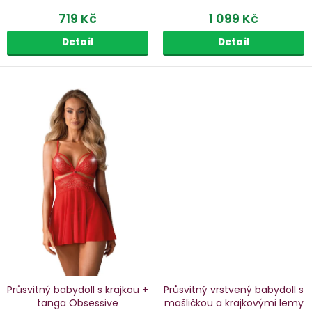
719 Kč
1 099 Kč
Detail
Detail
Průsvitný babydoll s krajkou +
Průsvitný vrstvený babydoll s
tanga Obsessive
mašličkou a krajkovými lemy