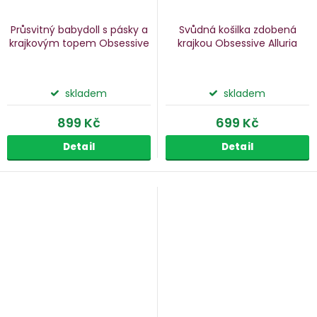
Průsvitný babydoll s pásky a
Svůdná košilka zdobená
krajkovým topem Obsessive
krajkou Obsessive Alluria
skladem
skladem
899 Kč
699 Kč
Detail
Detail