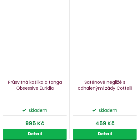
Průsvitná košilka a tanga
Saténové negližé s
Obsessive Euridia
odhalenými zády Cottelli
skladem
skladem
995 Kč
459 Kč
Detail
Detail