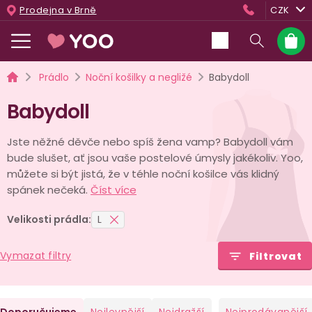
Přejít
Prodejna v Brně
CZK
na
obsah
Nákup
košík
Domů
Prádlo
Noční košilky a negližé
Babydoll
Babydoll
Jste něžné děvče nebo spíš žena vamp? Babydoll vám
bude slušet, ať jsou vaše postelové úmysly jakékoliv. Yoo,
můžete si být jistá, že v téhle noční košilce vás klidný
spánek nečeká.
Číst více
Velikosti prádla:
L
Vymazat filtry
Filtrovat
Ř