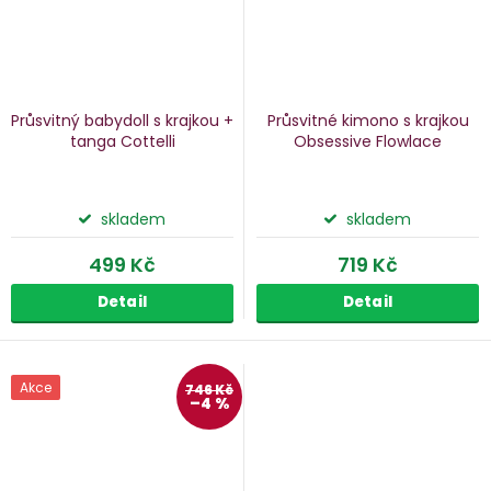
Průsvitný babydoll s krajkou +
Průsvitné kimono s krajkou
tanga Cottelli
Obsessive Flowlace
skladem
skladem
499 Kč
719 Kč
Detail
Detail
Akce
746 Kč
–4 %