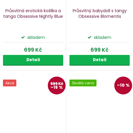
Průsvitná erotická košilka a
Průsvitný babydoll s tangy
tanga Obsessive Nightly Blue
Obsessive Blomentis
skladem
skladem
699 Kč
699 Kč
Detail
Detail
Akce
Skvělá cena
589 Kč
–10 %
–15 %