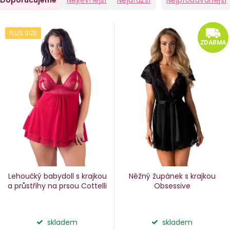
Doporučujeme
Nejlevnější
Nejdražší
Nejprodávanější
a
V
PLUS SIZE
e
ý
ZDARMA
n
p
i
p
s
p
o
r
d
o
u
d
k
u
Lehoučký babydoll s krajkou
Něžný župánek s krajkou
k
a průstřihy na prsou Cottelli
Obsessive
ů
t
ů
skladem
skladem