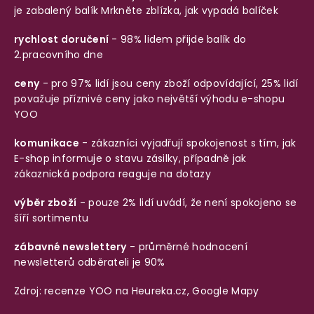
je zabalený balík
Mrkněte zblízka, jak vypadá balíček
rychlost doručení
- 98% lidem přijde balík do
2.pracovního dne
ceny
- pro 97% lidí jsou ceny zboží odpovídající, 25% lidí
považuje příznivé ceny jako největší výhodu e-shopu
YOO
komunikace
- zákazníci vyjadřují spokojenost s tím, jak
E-shop informuje o stavu zásilky, případně jak
zákaznická podpora reaguje na dotazy
výběr zboží
- pouze 2% lidí uvádí, že není spokojeno se
šíří sortimentu
zábavné newslettery
- průměrné hodnocení
newsletterů odběrateli je 90%
Zdroj: recenze YOO na
Heureka.cz
,
Google Mapy