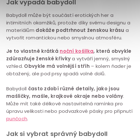
p
Jak vypadá babydoll
i
Babydoll může být součástí erotických her a
s
intimitních okamžiků, protože díky svému designu a
u
materiálům
dokáže podtrhnout ženskou krásu
a
vytvořit romantickou nebo smyslnou atmosféru.
Je to vlastně krátká
noční košilka
, která obvykle
zdůrazňuje ženské křivky
a vytváří jemný, smyslný
vzhled.
Obvykle má volnější střih
– kolem ňader je
obtažený, ale pod prsy spadá volně dolů.
Babydoll
často zdobí různé detaily, jako jsou
mašličky, mašle, krajkové okraje nebo volány
.
Může mít také délkově nastavitelná ramínka pro
úpravu velikosti nebo podvazkové pásky pro připnutí
punčoch
.
Jak si vybrat správný babydoll