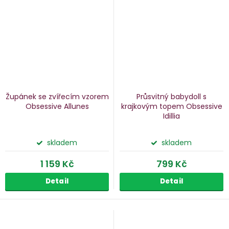
Župánek se zvířecím vzorem
Průsvitný babydoll s
Obsessive Allunes
krajkovým topem Obsessive
Idillia
skladem
skladem
1 159 Kč
799 Kč
Detail
Detail