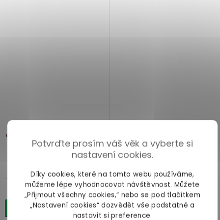
Saténová košilka s krajkou
Obsessive Secred + kalhotky
Potvrďte prosím váš věk a vyberte si
(tanga)
nastavení cookies.
dostupnost neznámá
Díky cookies, které na tomto webu používáme,
můžeme lépe vyhodnocovat návštěvnost. Můžete
829 Kč
„Přijmout všechny cookies,“ nebo se pod tlačítkem
„Nastavení cookies“ dozvědět vše podstatné a
Detail
nastavit si preference.
Babydoll