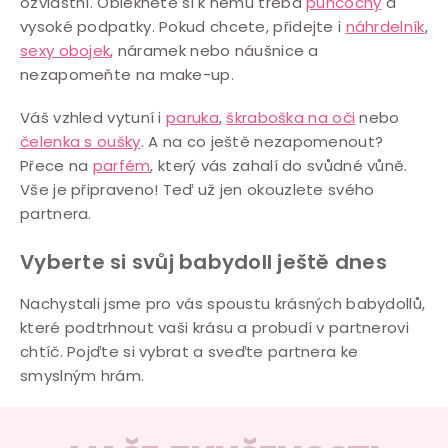
ozvláštní. Oblékněte si k němu třeba
punčochy
a
vysoké podpatky. Pokud chcete, přidejte i
náhrdelník
,
sexy obojek
, náramek nebo náušnice a
nezapomeňte na make-up.
Váš vzhled vytuní i
paruka
,
škraboška na oči
nebo
čelenka s oušky
. A na co ještě nezapomenout?
Přece na
parfém
, který vás zahalí do svůdné vůně.
Vše je připraveno! Teď už jen okouzlete svého
partnera.
Vyberte si svůj babydoll ještě dnes
Nachystali jsme pro vás spoustu krásných babydollů,
které podtrhnout vaši krásu a probudí v partnerovi
chtíč. Pojďte si vybrat a sveďte partnera ke
smyslným hrám.