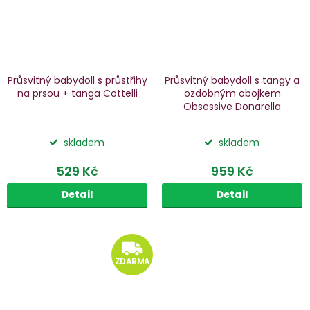
Průsvitný babydoll s průstřihy
Průsvitný babydoll s tangy a
na prsou + tanga Cottelli
ozdobným obojkem
Obsessive Donarella
skladem
skladem
529 Kč
959 Kč
Detail
Detail
ZDARMA
ZDARMA