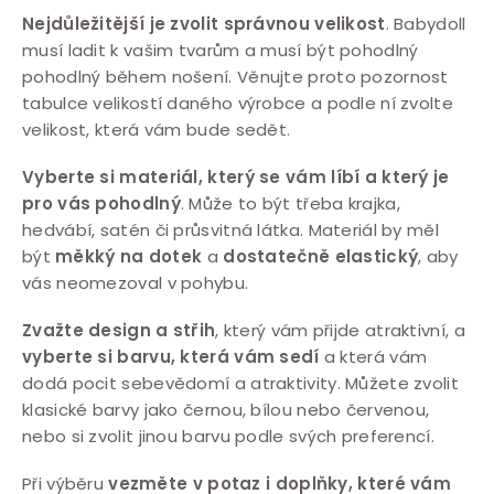
Nejdůležitější je zvolit správnou velikost
. Babydoll
musí ladit k vašim tvarům a musí být pohodlný
pohodlný během nošení. Věnujte proto pozornost
tabulce velikostí daného výrobce a podle ní zvolte
velikost, která vám bude sedět.
Vyberte si materiál, který se vám líbí a který je
pro vás pohodlný
. Může to být třeba krajka,
hedvábí, satén či průsvitná látka. Materiál by měl
být
měkký na dotek
a
dostatečně elastický
, aby
vás neomezoval v pohybu.
Zvažte design a střih
, který vám přijde atraktivní, a
vyberte si barvu, která vám sedí
a která vám
dodá pocit sebevědomí a atraktivity. Můžete zvolit
klasické barvy jako černou, bílou nebo červenou,
nebo si zvolit jinou barvu podle svých preferencí.
Při výběru
vezměte v potaz i doplňky, které vám