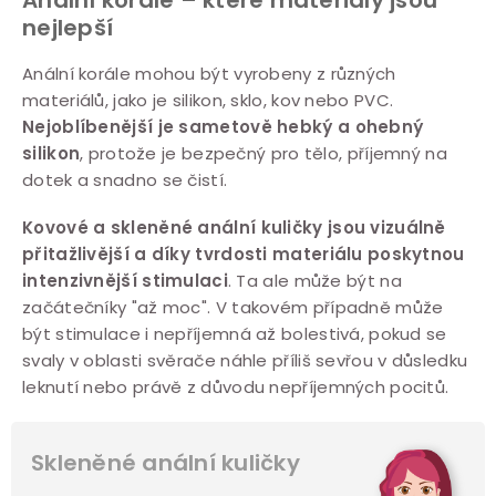
Anální korále – které materiály jsou
nejlepší
Anální korále mohou být vyrobeny z různých
materiálů, jako je silikon, sklo, kov nebo PVC.
Nejoblíbenější je sametově hebký a ohebný
silikon
, protože je bezpečný pro tělo, příjemný na
dotek a snadno se čistí.
Kovové a skleněné anální kuličky jsou vizuálně
přitažlivější a díky tvrdosti materiálu poskytnou
intenzivnější stimulaci
. Ta ale může být na
začátečníky "až moc". V takovém případně může
být stimulace i nepříjemná až bolestivá, pokud se
svaly v oblasti svěrače náhle příliš sevřou v důsledku
leknutí nebo právě z důvodu nepříjemných pocitů.
Skleněné anální kuličky