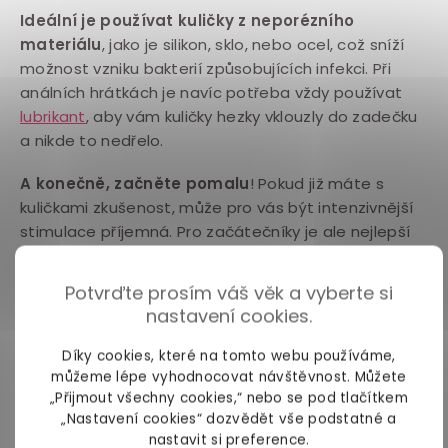
Ideální je používat kuličky z neporézního
materiálu
, jako je silikon, sklo, nebo ocel, což sníží
možnost vzniku bakterií způsobujících infekci. Při
análních hrátkách je navíc potřeba vždy používat
lubrikant
, aby vám kuličky hezky vklouzly do zadečku
a nikde to nedřelo.
A konečně, začněte pomalu
! Pokud již máte s
kuličkami zkušenost, může pro vás být intenzivnější
stimulace příjemná. Pro začátečníky je ale nejlepší
zvolnit, abyste se vyhnuli nepříjemným pocitům.
Potvrďte prosím váš věk a vyberte si
Pomalé zavádění jednoho korálku po druhém, jeho
nastavení cookies.
přidržení na místě a následné vyjmutí před
zavedením dalšího vytváří znamenitou rozkoš,
Díky cookies, které na tomto webu používáme,
kterou někteří spojují s orgasmickými stahy. Pomocí
můžeme lépe vyhodnocovat návštěvnost. Můžete
análních kuliček navíc můžete
stimulovat prostatu
.
„Přijmout všechny cookies,“ nebo se pod tlačítkem
„Nastavení cookies“ dozvědět vše podstatné a
U vibračních análních kuliček
experimentujte s
nastavit si preference.