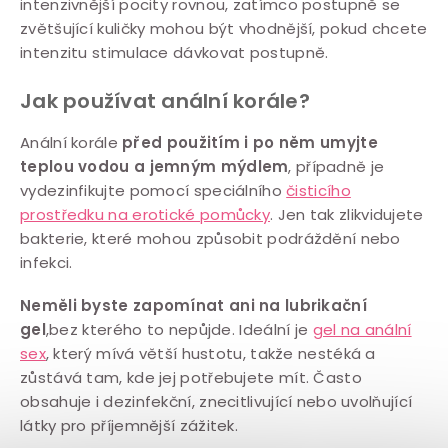
intenzivnější pocity rovnou, zatímco postupně se
zvětšující kuličky mohou být vhodnější, pokud chcete
intenzitu stimulace dávkovat postupně.
Jak používat anální korále?
Anální korále
před použitím i po něm umyjte
teplou vodou a jemným mýdlem
, případně je
vydezinfikujte pomocí speciálního
čisticího
prostředku na erotické pomůcky
. Jen tak zlikvidujete
bakterie, které mohou způsobit podráždění nebo
infekci.
Neměli byste zapomínat ani na lubrikační
gel
,bez kterého to nepůjde. Ideální je
gel na anální
sex
, který mívá větší hustotu, takže nestéká a
zůstává tam, kde jej potřebujete mít. Často
obsahuje i dezinfekční, znecitlivující nebo uvolňující
látky pro příjemnější zážitek.