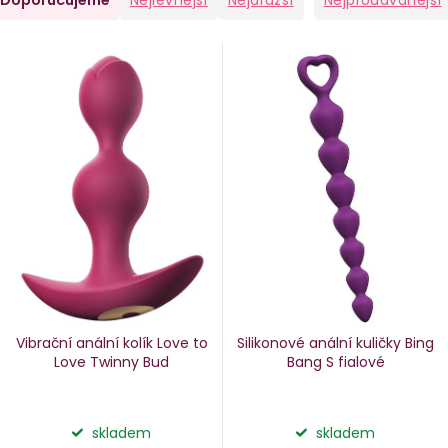
Doporučujeme
Nejlevnější
Nejdražší
Nejprodávanější
a
V
e
ý
n
p
i
p
s
p
o
r
d
o
u
d
k
u
Vibrační anální kolík Love to
Silikonové anální kuličky Bing
k
Love Twinny Bud
Bang S
fialové
ů
t
ů
skladem
skladem