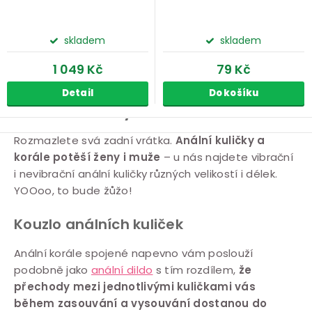
skladem
skladem
1 049 Kč
79 Kč
Detail
Do košíku
Anální kuličky
O
Rozmazlete svá zadní vrátka.
Anální kuličky a
korále potěší ženy i muže
– u nás najdete vibrační
v
i nevibrační anální kuličky různých velikostí i délek.
l
YOOoo, to bude žůžo!
á
d
Kouzlo análních kuliček
a
c
Anální korále spojené napevno vám poslouží
podobně jako
anální dildo
s tím rozdílem,
že
í
přechody mezi jednotlivými kuličkami vás
p
během zasouvání a vysouvání dostanou do
r