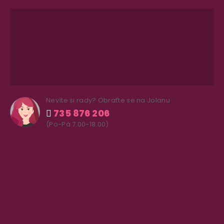
Nevíte si rady? Obraťte se na Jolanu
735 876 206
(Po-Pá 7.00-18.00)