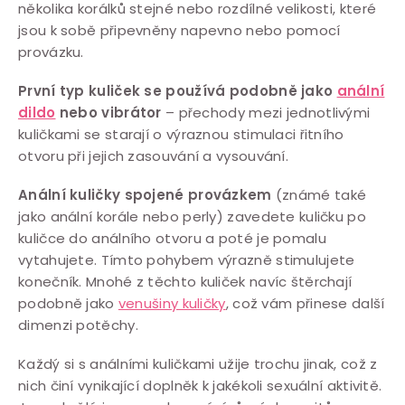
několika korálků stejné nebo rozdílné velikosti, které
jsou k sobě připevněny napevno nebo pomocí
provázku.
První typ kuliček se používá podobně jako
anální
dildo
nebo vibrátor
– přechody mezi jednotlivými
kuličkami se starají o výraznou stimulaci řitního
otvoru při jejich zasouvání a vysouvání.
Anální kuličky spojené provázkem
(známé také
jako anální korále nebo perly) zavedete kuličku po
kuličce do análního otvoru a poté je pomalu
vytahujete. Tímto pohybem výrazně stimulujete
konečník. Mnohé z těchto kuliček navíc štěrchají
podobně jako
venušiny kuličky
, což vám přinese další
dimenzi potěchy.
Každý si s análními kuličkami užije trochu jinak, což z
nich činí vynikající doplněk k jakékoli sexuální aktivitě.