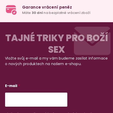
Z
á
TAJNÉ TRIKY PRO BOŽÍ
p
SEX
a
t
Vložte svůj e-mail a my vám budeme zasílat informace
í
o nových produktech na našem e-shopu.
98% spokojenost
E-mail
dle
recenzí ověřených zakazníků
na Heuréce
100% diskrétní balení