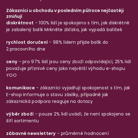
Zákazníci u obchodu v posledním půlroce nejčastěji
zmiňují
diskrétnost
- 100% lidí je spokojeno s tím, jak diskrétně
je zabalený balík
Mrkněte zblízka, jak vypadá balíček
rychlost doručení
- 98% lidem přijde balík do
2.pracovního dne
ceny
- pro 97% lidí jsou ceny zboží odpovídající, 25% lidí
považuje příznivé ceny jako největší výhodu e-shopu
YOO
komunikace
- zákazníci vyjadřují spokojenost s tím, jak
E-shop informuje o stavu zásilky, případně jak
zákaznická podpora reaguje na dotazy
výběr zboží
- pouze 2% lidí uvádí, že není spokojeno se
šíří sortimentu
zábavné newslettery
- průměrné hodnocení