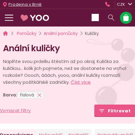
Přejít
Prodejna v Brně
CZK
na
obsah
Nákup
košík
Domů
Pomůcky
Anální pomůcky
Kuličky
Anální kuličky
Naplňte svou prdelku štěstím až po okraj. Kulička za
kuličkou… kolik jich pojmete, než se dostanete na vrchol
rozkoše? Oooch, ááách, yooo, anální kuličky rozmazlí
všechny požitkářské zadničky.
Číst více
Barva:
fialová
Vymazat filtry
Filtrovat
Ř