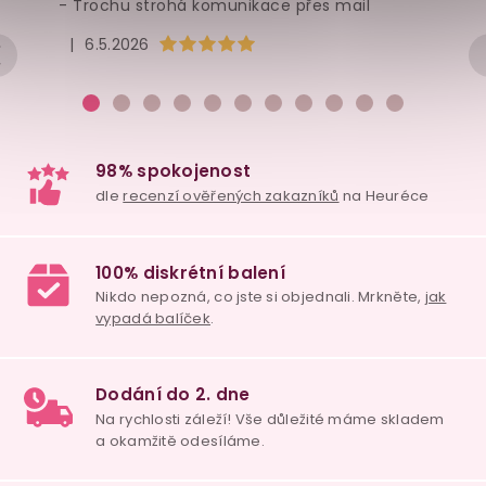
- Trochu strohá komunikace přes mail
Hodnocení obchodu je 5 z 5 hvězdiček.
|
6.5.2026