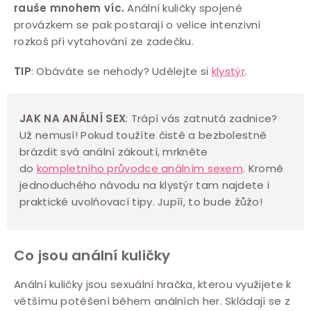
rauše mnohem víc.
Anální kuličky spojené
v
provázkem se pak postarají o velice intenzivní
k
rozkoš při vytahování ze zadečku.
y
v
TIP
: Obáváte se nehody? Udělejte si
klystýr
.
ý
p
JAK NA ANÁLNÍ SEX
: Trápí vás zatnutá zadnice?
i
Už nemusí! Pokud toužíte čistě a bezbolestně
s
brázdit svá anální zákoutí, mrkněte
u
do
kompletního průvodce análním sexem
. Kromě
jednoduchého návodu na klystýr tam najdete i
praktické uvolňovací tipy. Jupíí, to bude žůžo!
Co jsou anální kuličky
Anální kuličky jsou sexuální hračka, kterou využijete k
většímu potěšení během análních her. Skládají se z