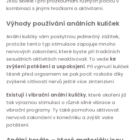
Jsou skvělé i pro prozkoumání různých pocitů v
kombinaci s jinými hračkami a aktivitami.
Výhody používání análních kuliček
Anální kuličky vám poskytnou jedinečný zážitek,
protože tento typ stimulace zapojuje mnoho
nervových zakončení, které byste při tradičních
sexuálních aktivitách neaktivovali. To vede
ke
zvýšení potěšení a uspokojení
. Při vyjmutí kuliček
těsně před orgasmem se pak pocit rozkoše díky
zvýšené citlivosti nervů ještě více zintenzivní.
Existují i vibrační anální kuličky
, které okoření již
tak výraznou stimulaci o různě silné vibrace a
vibrační programy. Ty také pomohou aktivovat
nervová zakončení v konečníku a zvýšit vaše
potěšení.