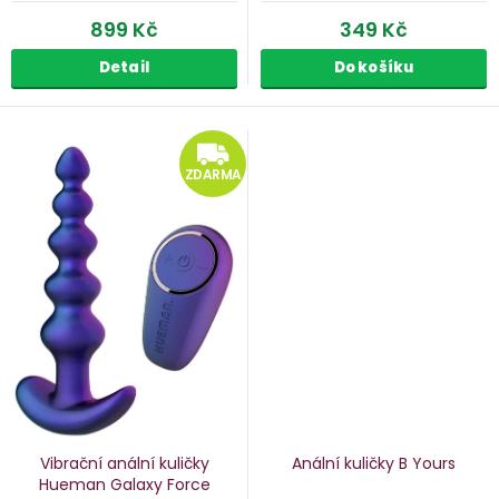
899 Kč
349 Kč
Detail
Do košíku
ZDARMA
ZDARMA
Vibrační anální kuličky
Anální kuličky B Yours
Hueman Galaxy Force