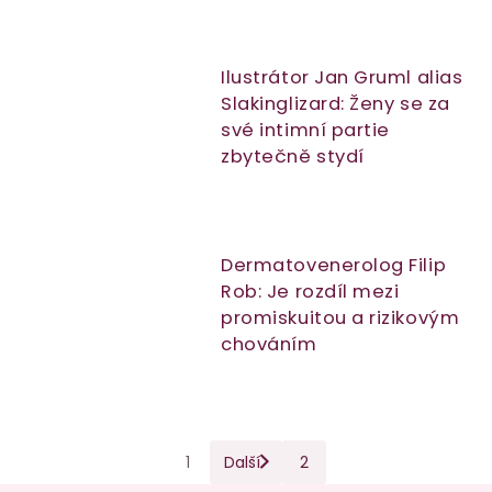
Ilustrátor Jan Gruml alias
Slakinglizard: Ženy se za
své intimní partie
zbytečně stydí
Dermatovenerolog Filip
Rob: Je rozdíl mezi
promiskuitou a rizikovým
chováním
S
O
1
Další
2
t
v