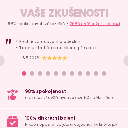
r
l
VAŠE ZKUŠENOSTI
á
á
n
d
k
98% spokojených zákazníků z
2686 ověřených recenzí
a
o
c
v
+ Rychlé zpracování a odeslání
í
á
- Trochu strohá komunikace přes mail
n
p
Hodnocení obchodu je 5 z 5 hvězdiček.
í
|
6.5.2026
r
v
k
y
v
ý
p
i
s