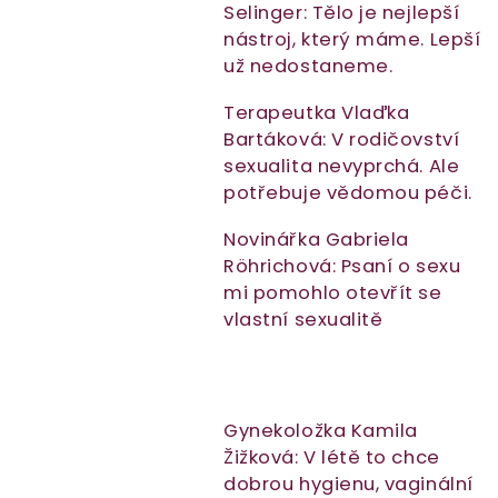
s
Selinger: Tělo je nejlepší
č
nástroj, který máme. Lepší
l
už nedostaneme.
á
Terapeutka Vlaďka
n
Bartáková: V rodičovství
sexualita nevyprchá. Ale
k
potřebuje vědomou péči.
ů
Novinářka Gabriela
Röhrichová: Psaní o sexu
mi pomohlo otevřít se
vlastní sexualitě
Gynekoložka Kamila
Žižková: V létě to chce
dobrou hygienu, vaginální