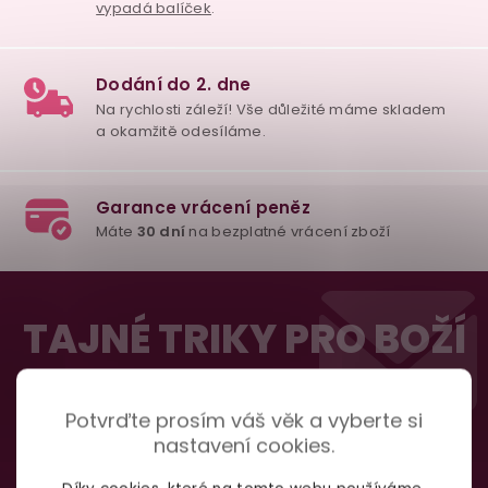
u
98% spokojenost
dle
recenzí ověřených zakazníků
na Heuréce
100% diskrétní balení
Z
Nikdo nepozná, co jste si objednali. Mrkněte,
j
á
TAJNÉ TRIKY PRO BOŽÍ
vypadá balíček
.
p
SEX
a
t
Potvrďte prosím váš věk a vyberte si
Dodání do 2. dne
nastavení cookies.
Na rychlosti záleží! Vše důležité máme sklade
í
a okamžitě odesíláme.
Odebírat