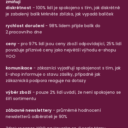
zmiňují
diskrétnost
- 100% lidí je spokojeno s tím, jak diskrétně
je zabalený balík
Mrkněte zblízka, jak vypadá balíček
rychlost doručení
- 98% lidem přijde balík do
2.pracovního dne
ceny
- pro 97% lidí jsou ceny zboží odpovídající, 25% lidí
považuje příznivé ceny jako největší výhodu e-shopu
YOO
komunikace
- zákazníci vyjadřují spokojenost s tím, jak
E-shop informuje o stavu zásilky, případně jak
zákaznická podpora reaguje na dotazy
výběr zboží
- pouze 2% lidí uvádí, že není spokojeno se
šíří sortimentu
zábavné newslettery
- průměrné hodnocení
newsletterů odběrateli je 90%