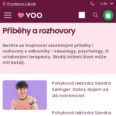
Přejít
Prodejna v Brně
CZK
na
obsah
Nákup
košík
Příběhy a rozhovory
Nechte se inspirovat skutečnými příběhy i
rozhovory s odborníky - sexuology, psychology, či
vztahovými terapeuty. Skvělý intimní život může
mít každý.
V
Pohybová lektorka Sandra
Selinger: Dobrý dojem se
ý
dá natrénovat
p
i
Pohybová lektorka Sandra