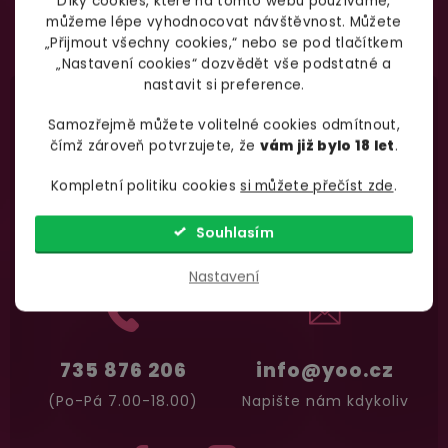
Díky cookies, které na tomto webu používáme,
můžeme lépe vyhodnocovat návštěvnost. Můžete
podmínkami ochrany
Vložením e-mailu souhlasíte s
„Přijmout všechny cookies,“ nebo se pod tlačítkem
osobních údajů
Garance vrácení peněz
„Nastavení cookies“ dozvědět vše podstatné a
nastavit si preference.
Máte
30 dní
na bezplatné vrácení zboží
Samozřejmě můžete volitelné cookies odmítnout,
čímž zároveň potvrzujete, že
vám již bylo 18 let
.
Kompletní politiku cookies
si můžete přečíst zde
.
Nevíte si rady
s výběrem zboží?
Souhlasím
Zavolejte Jolaně
Nastavení
735 876 206
info@yoo.cz
(Po-Pá 7.00-18.00)
Napište nám kdykoliv