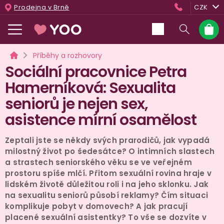
Přejít
Prodejna v Brně
CZK
na
obsah
Nákup
košík
Domů
Příběhy a rozhovory
Sociální pracovnice Petra
Hamerníková: Sexualita
seniorů je nejen sex,
asistence mírní osamělost
Zeptali jste se někdy svých prarodičů, jak vypadá
milostný život po šedesátce? O intimních slastech
a strastech seniorského věku se ve veřejném
prostoru spíše mlčí. Přitom sexuální rovina hraje v
lidském životě důležitou roli i na jeho sklonku. Jak
na sexualitu seniorů působí reklamy? Čím situaci
komplikuje pobyt v domovech? A jak pracují
placené sexuální asistentky? To vše se dozvíte v