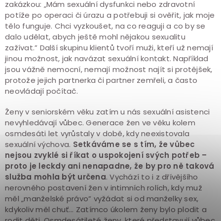
zakázkou: „Mám sexuální dysfunkci nebo zdravotní
potíže po operaci či úrazu a potřebuji si ověřit, jak moje
tělo funguje. Chci vyzkoušet, na co reaguji a co by se
dalo udělat, abych ještě mohl nějakou sexualitu
zažívat.” Další skupinu klientů tvoří muži, kteří už nemají
jinou možnost, jak navázat sexuální kontakt. Například
jsou vážně nemocní, nemají možnost najít si protějšek,
protože jejich partnerka či partner zemřeli, a často
neovládají počítač.
Ženy v seniorském věku zatím u nás sexuální asistenci
nevyhledávají vůbec. Generace žen ve věku kolem
osmdesáti let vyrůstaly v době, kdy neexistovala
sexuální výchova.
Setkáváme se s tím, že vůbec
nejsou zvyklé si říkat o uspokojení svých potřeb –
proto je leckdy ani nenapadne, že by pro ně taková
služba mohla být určena
. Vychází to i z dřívějšího
nerovného postavení žen v intimních rolích, kdy muž
měl „manželské právo” vyžádat si od manželky sex,
kdykoliv měl chuť… Zatímco úkolem ženy bylo plodit a
rodit děti. Osmdesátileté ženy, které představují vůbec