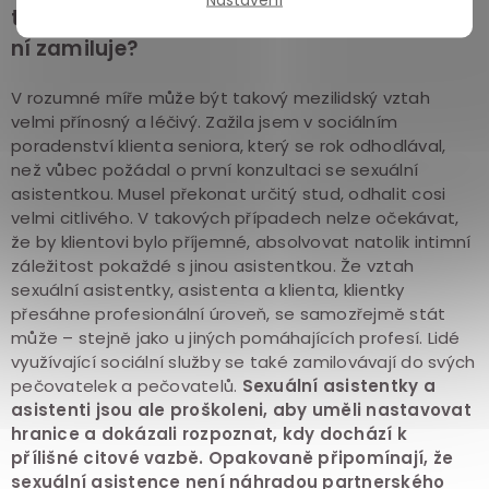
tutéž sexuální asistentku, nehrozí, že se do
ní zamiluje?
V rozumné míře může být takový mezilidský vztah
velmi přínosný a léčivý. Zažila jsem v sociálním
poradenství klienta seniora, který se rok odhodlával,
než vůbec požádal o první konzultaci se sexuální
asistentkou. Musel překonat určitý stud, odhalit cosi
velmi citlivého. V takových případech nelze očekávat,
že by klientovi bylo příjemné, absolvovat natolik intimní
záležitost pokaždé s jinou asistentkou. Že vztah
sexuální asistentky, asistenta a klienta, klientky
přesáhne profesionální úroveň, se samozřejmě stát
může – stejně jako u jiných pomáhajících profesí. Lidé
využívající sociální služby se také zamilovávají do svých
pečovatelek a pečovatelů.
Sexuální asistentky a
asistenti jsou ale proškoleni, aby uměli nastavovat
hranice a dokázali rozpoznat, kdy dochází k
přílišné citové vazbě. Opakovaně připomínají, že
sexuální asistence není náhradou partnerského