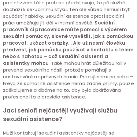
pod názvem této profese představuje, že při službě
dochází k sexuálnímu styku. Ten ale vůbec nemusí být
součástí nabídky. Sexuální asistence oproti sociální
práci umožňuje jít dál v intimní osvětě.
Sociální
pracovník či pracovnice může pomoci s výběrem
sexuální pomůcky, slovně vysvětlit, jak s pomůckou
pracovat, ukázat obrázky… Ale už nesmí člověku
předvést, jak pomůcku používat v kontaktu s tělem
nebo s nahotou – což sexuální asistenti a
asistentky mohou
. Také mohou hrát důležitou roli v
prevenci sexuálního násilí, protože pomáhají s
nastavováním správných hranic. Pracují sami na sebe –
Freya ze samotné asistence nemá žádné příjmy, pouze
zaškolujeme a dbáme na to, aby byla dodržována
profesionalita a pravidla asistence.
Jací senioři nejčastěji využívají službu
sexuální asistence?
Muži kontaktují sexuální asistentky nejčastěji se