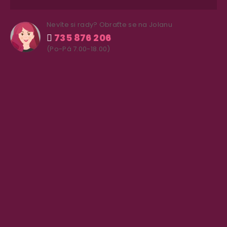
Nevíte si rady? Obraťte se na Jolanu
735 876 206
(Po-Pá 7.00-18.00)