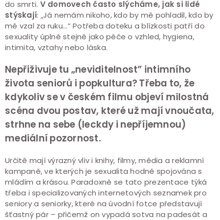
do smrti.
V domovech často slýcháme, jak si lidé
stýskají
: „Já nemám nikoho, kdo by mě pohladil, kdo by
mě vzal za ruku...” Potřeba doteku a blízkosti patří do
sexuality úplně stejně jako péče o vzhled, hygiena,
intimita, vztahy nebo láska.
Nepřiživuje tu „neviditelnost” intimního
života seniorů i popkultura? Třeba to, že
kdykoliv se v českém filmu objeví milostná
scéna dvou postav, které už mají vnoučata,
strhne na sebe (leckdy i nepříjemnou)
mediální pozornost.
Určitě mají výrazný vliv i knihy, filmy, média a reklamní
kampaně, ve kterých je sexualita hodně spojována s
mládím a krásou. Paradoxně se tato prezentace týká
třeba i specializovaných internetových seznamek pro
seniory a seniorky, které na úvodní fotce představují
šťastný pár – přičemž on vypadá sotva na padesát a