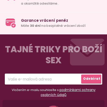
Z
á
TAJNÉ TRIKY PRO BOŽÍ
p
SEX
a
t
í
Odebírat
podmínkami ochrany
Vložením e-mailu souhlasíte s
osobních údajů