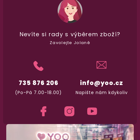
Nevíte si rady
s výběrem zboží?
Zavolejte Jolaně
735 876 206
info@yoo.cz
(Po-Pá 7.00-18.00)
Napište nám kdykoliv
98% spokojenost
dle
recenzí ověřených zakazníků
na Heuréce
100% diskrétní balení