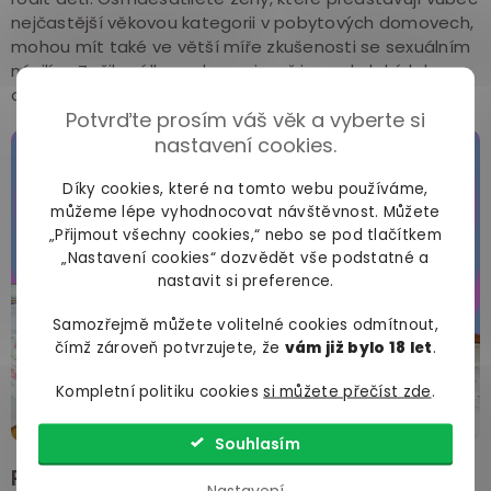
nejčastější věkovou kategorii v pobytových domovech,
mohou mít také ve větší míře zkušenosti se sexuálním
násilím. Zažily válku a okupaci, což jsou období, kdy
dochází častěji k násilným sexuálním činům.
Potvrďte prosím váš věk a vyberte si
nastavení cookies.
Díky cookies, které na tomto webu používáme,
můžeme lépe vyhodnocovat návštěvnost. Můžete
„Přijmout všechny cookies,“ nebo se pod tlačítkem
„Nastavení cookies“ dozvědět vše podstatné a
nastavit si preference.
Samozřejmě můžete volitelné cookies odmítnout,
čímž zároveň potvrzujete, že
vám již bylo 18 let
.
Kompletní politiku cookies
si můžete přečíst zde
.
Souhlasím
Pokud si osamělý klient opakovaně najme
Nastavení