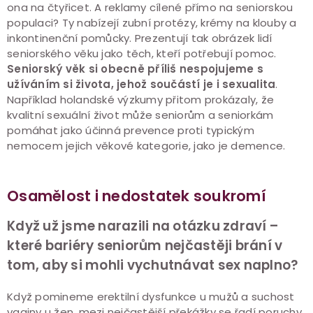
ona na čtyřicet. A reklamy cílené přímo na seniorskou
populaci? Ty nabízejí zubní protézy, krémy na klouby a
inkontinenční pomůcky. Prezentují tak obrázek lidí
seniorského věku jako těch, kteří potřebují pomoc.
Seniorský věk si obecně příliš nespojujeme s
užíváním si života, jehož součástí je i sexualita
.
Například holandské výzkumy přitom prokázaly, že
kvalitní sexuální život může seniorům a seniorkám
pomáhat jako účinná prevence proti typickým
nemocem jejich věkové kategorie, jako je demence.
Osamělost i nedostatek soukromí
Když už jsme narazili na otázku zdraví –
které bariéry seniorům nejčastěji brání v
tom, aby si mohli vychutnávat sex naplno?
Když pomineme erektilní dysfunkce u mužů a suchost
vaginy u žen, mezi nejčastější překážky se řadí poruchy