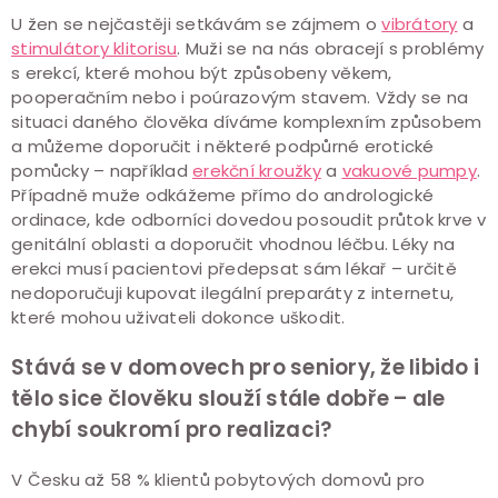
U žen se nejčastěji setkávám se zájmem o
vibrátory
a
stimulátory klitorisu
. Muži se na nás obracejí s problémy
s erekcí, které mohou být způsobeny věkem,
pooperačním nebo i poúrazovým stavem. Vždy se na
situaci daného člověka díváme komplexním způsobem
a můžeme doporučit i některé podpůrné erotické
pomůcky – například
erekční kroužky
a
vakuové pumpy
.
Případně muže odkážeme přímo do andrologické
ordinace, kde odborníci dovedou posoudit průtok krve v
genitální oblasti a doporučit vhodnou léčbu. Léky na
erekci musí pacientovi předepsat sám lékař – určitě
nedoporučuji kupovat ilegální preparáty z internetu,
které mohou uživateli dokonce uškodit.
Stává se v domovech pro seniory, že libido i
tělo sice člověku slouží stále dobře – ale
chybí soukromí pro realizaci?
V Česku až 58 % klientů pobytových domovů pro