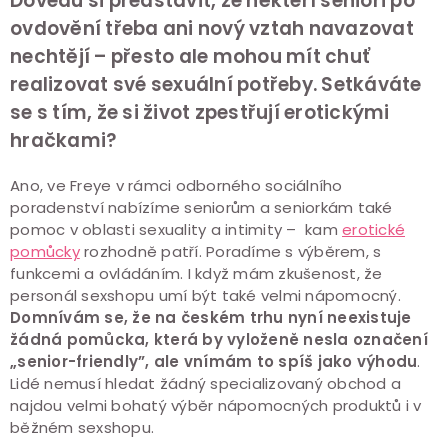
Dovedu si představit, že někteří senioři po
ovdovění třeba ani nový vztah navazovat
nechtějí – přesto ale mohou mít chuť
realizovat své sexuální potřeby. Setkáváte
se s tím, že si život zpestřují erotickými
hračkami?
Ano, ve Freye v rámci odborného sociálního
poradenství nabízíme seniorům a seniorkám také
pomoc v oblasti sexuality a intimity – kam
erotické
pomůcky
rozhodně patří. Poradíme s výběrem, s
funkcemi a ovládáním. I když mám zkušenost, že
personál sexshopu umí být také velmi nápomocný.
Domnívám se, že na českém trhu nyní neexistuje
žádná pomůcka, která by vyloženě nesla označení
„senior-friendly”, ale vnímám to spíš jako výhodu
.
Lidé nemusí hledat žádný specializovaný obchod a
najdou velmi bohatý výběr nápomocných produktů i v
běžném sexshopu.