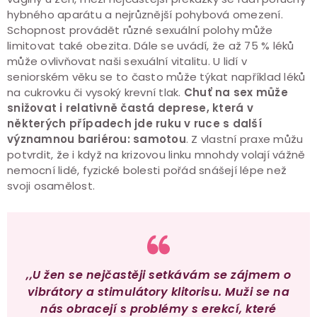
hybného aparátu a nejrůznější pohybová omezení.
Schopnost provádět různé sexuální polohy může
limitovat také obezita. Dále se uvádí, že až 75 % léků
může ovlivňovat naši sexuální vitalitu. U lidí v
seniorském věku se to často může týkat například léků
na cukrovku či vysoký krevní tlak.
Chuť na sex může
snižovat i relativně častá deprese, která v
některých případech jde ruku v ruce s další
významnou bariérou: samotou
. Z vlastní praxe můžu
potvrdit, že i když na krizovou linku mnohdy volají vážně
nemocní lidé, fyzické bolesti pořád snášejí lépe než
svoji osamělost.
,,U žen se nejčastěji setkávám se zájmem o
vibrátory a stimulátory klitorisu. Muži se na
nás obracejí s problémy s erekcí, které