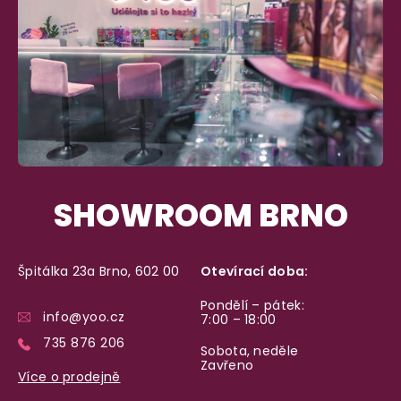
Nikdo nepozná, co jste si objednali. Mrkněte,
j
vypadá balíček
.
Dodání do 2. dne
Na rychlosti záleží! Vše důležité máme sklade
a okamžitě odesíláme.
SHOWROOM BRNO
Garance vrácení peněz
Máte
30 dní
na bezplatné vrácení zboží
Špitálka 23a Brno, 602 00
Otevírací doba:
Pondělí – pátek:
info@yoo.cz
7:00 – 18:00
735 876 206
Sobota, neděle
Zavřeno
Více o prodejně