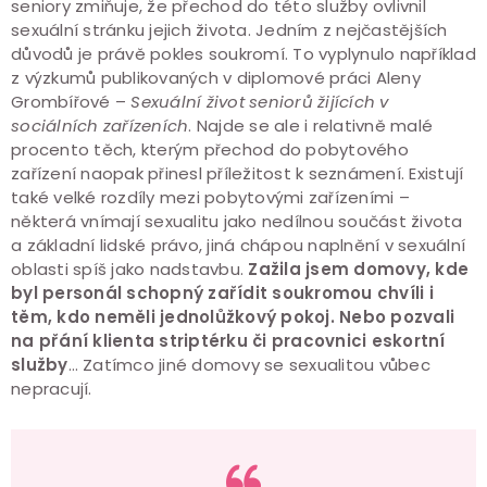
seniory zmiňuje, že přechod do této služby ovlivnil
sexuální stránku jejich života. Jedním z nejčastějších
důvodů je právě pokles soukromí. To vyplynulo například
z výzkumů publikovaných v diplomové práci Aleny
Grombířové –
Sexuální život seniorů žijících v
sociálních zařízeních
. Najde se ale i relativně malé
procento těch, kterým přechod do pobytového
zařízení naopak přinesl příležitost k seznámení. Existují
také velké rozdíly mezi pobytovými zařízeními –
některá vnímají sexualitu jako nedílnou součást života
a základní lidské právo, jiná chápou naplnění v sexuální
oblasti spíš jako nadstavbu.
Zažila jsem domovy, kde
byl personál schopný zařídit soukromou chvíli i
těm, kdo neměli jednolůžkový pokoj. Nebo pozvali
na přání klienta striptérku či pracovnici eskortní
služby
… Zatímco jiné domovy se sexualitou vůbec
nepracují.