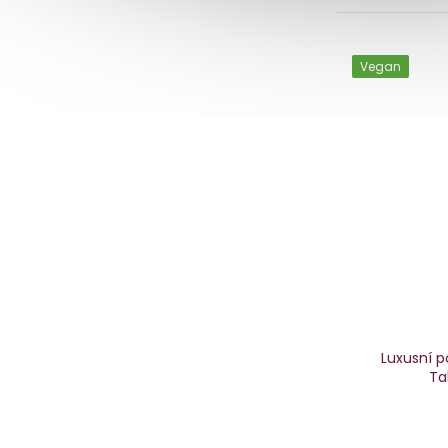
Vegan
Luxusní p
T