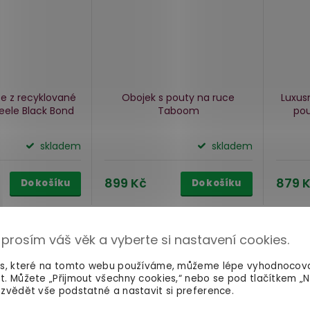
e z recyklované
Obojek s pouty na ruce
Luxus
eele Black Bond
Taboom
po
skladem
skladem
899 Kč
879 
Do košíku
Do košíku
 prosím váš věk a vyberte si nastavení cookies.
es, které na tomto webu používáme, můžeme lépe vyhodnocov
t. Můžete „Přijmout všechny cookies,“ nebo se pod tlačítkem „
zvědět vše podstatné a nastavit si preference.