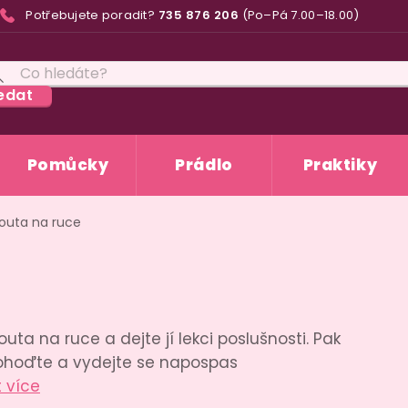
Potřebujete poradit?
735 876 206
(Po–Pá 7.00–18.00)
edat
Pomůcky
Prádlo
Praktiky
outa na ruce
uta na ruce a dejte jí lekci poslušnosti. Pak
prohoďte a vydejte se napospas
t více