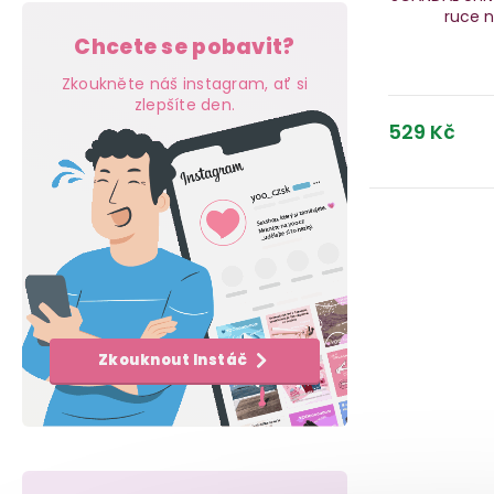
d
ruce 
a
u
Chcete se pobavit?
u
n
k
Zkoukněte náš instagram, ať si
k
zlepšíte den.
e
t
529 Kč
t
l
ů
ů
Zkouknout Instáč