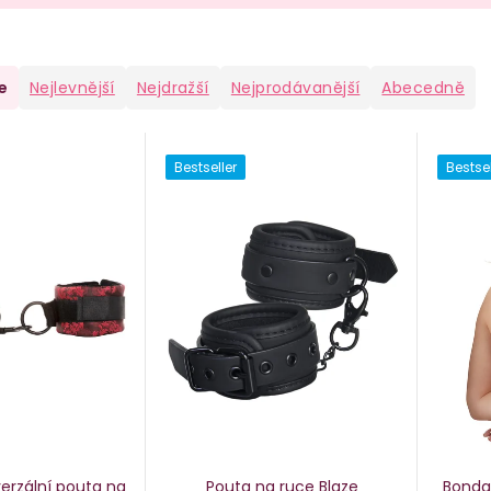
e
Nejlevnější
Nejdražší
Nejprodávanější
Abecedně
Bestseller
Bestsel
erzální pouta na
Pouta na ruce Blaze
Bonda