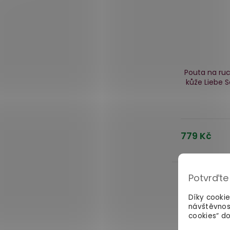
Pouta na ruc
kůže Liebe S
779 Kč
Potvrďte
Díky cooki
návštěvnos
cookies“ do