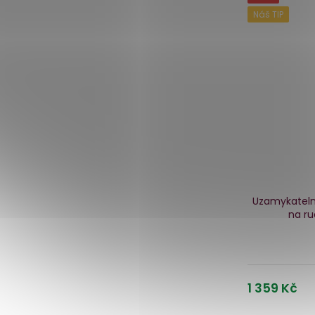
Náš TIP
Uzamykateln
na r
1 359 Kč