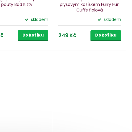
pouty Bad Kitty
plyšovým kožíškem Furry Fun
Cuffs
fialová
skladem
skladem
Kč
249 Kč
Do košíku
Do košíku