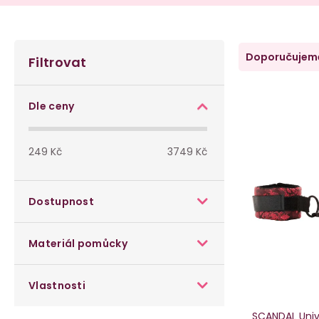
P
Ř
Doporučujem
Filtrovat
o
a
V
s
z
Dle ceny
ý
t
e
p
249
Kč
3749
Kč
r
n
i
a
í
Dostupnost
s
n
p
p
Materiál pomůcky
n
r
r
í
o
Vlastnosti
o
p
d
SCANDAL Univ