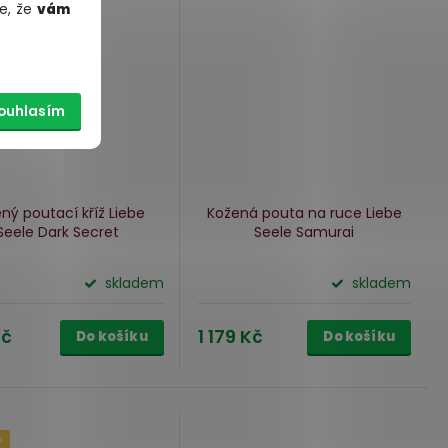
e, že
vám
ouhlasím
ný poutací kříž Liebe
Kožená pouta na ruce Liebe
Seele Dark Secret
Seele Samurai
skladem
skladem
Kč
1 179 Kč
Do košíku
Do košíku
P