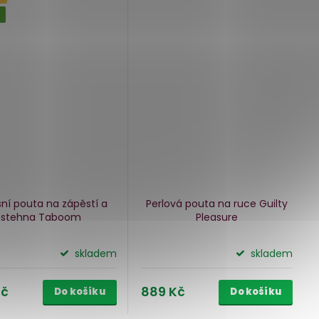
ní pouta na zápěstí a
Perlová pouta na ruce Guilty
stehna Taboom
Pleasure
skladem
skladem
Kč
889 Kč
Do košíku
Do košíku