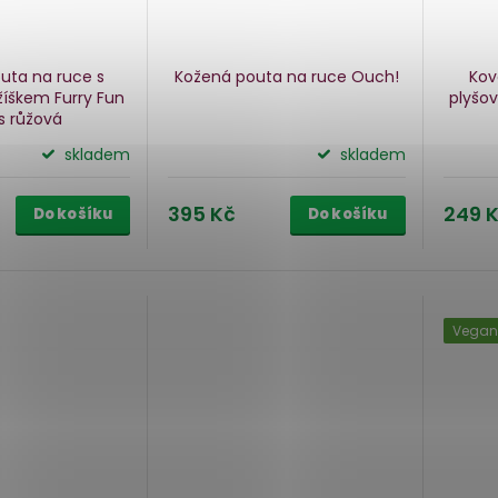
uta na ruce s
Kožená pouta na ruce Ouch!
Kov
íškem Furry Fun
plyšo
fs
růžová
skladem
skladem
395 Kč
249 
Do košíku
Do košíku
Vegan