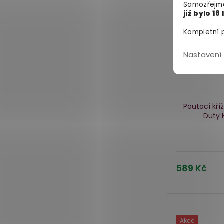
Samozřejmě
již bylo 18 
Kompletní p
Nastavení
Poutací kří
Duty 
589 Kč
Akce