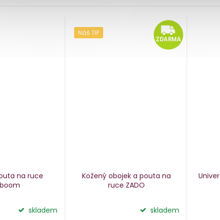
ZD
Náš TIP
ZDARMA
outa na ruce
Kožený obojek a pouta na
Unive
aboom
ruce ZADO
skladem
skladem