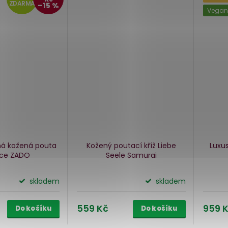
ZDARMA
–15 %
Vegan
á kožená pouta
Kožený poutací kříž Liebe
Luxus
uce ZADO
Seele Samurai
skladem
skladem
559 Kč
959 
Do košíku
Do košíku