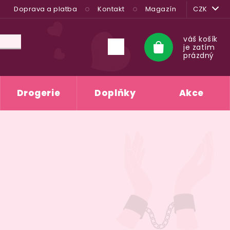
Doprava a platba
Kontakt
Magazín
CZK
váš košík
je zatím
Nákupní
prázdný
košík
Drogerie
Doplňky
Akce