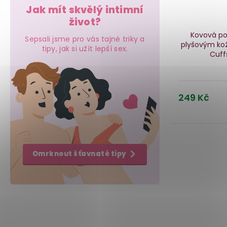
Jak mít skvělý intimní
život?
Kovová po
Sepsali jsme pro vás tajné triky a
plyšovým kož
tipy, jak si užít lepší sex.
Cuf
249 Kč
Omrknout šťavnaté tipy