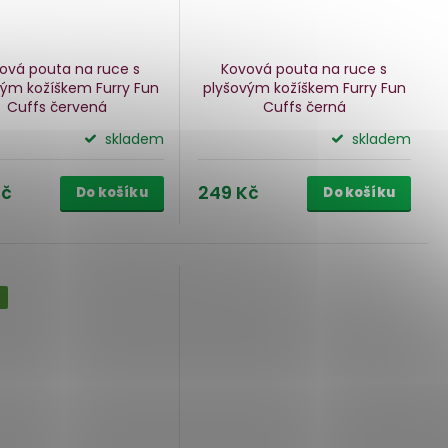
ová pouta na ruce s
Kovová pouta na ruce s
vým kožíškem Furry Fun
plyšovým kožíškem Furry Fun
Cuffs
červená
Cuffs
černá
skladem
skladem
Kč
249 Kč
Do košíku
Do košíku