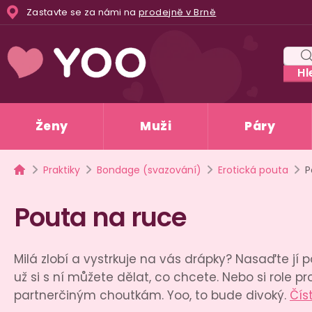
Přejít
Zastavte se za námi na
prodejně v Brně
na
obsah
Hl
Ženy
Muži
Páry
Domů
Praktiky
Bondage (svazování)
Erotická pouta
P
Pouta na ruce
Milá zlobí a vystrkuje na vás drápky? Nasaďte jí po
už si s ní můžete dělat, co chcete. Nebo si role 
partnerčiným choutkám. Yoo, to bude divoký.
Čís