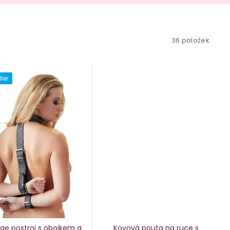
36
položek
ler
ge postroj s obojkem a
Kovová pouta na ruce s