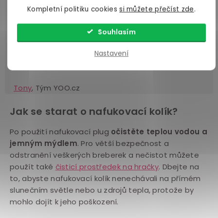
anální kolík?
Kompletní politiku cookies
si můžete přečíst zde
.
Ideální jsou
anální lubrikanty
, které
bývají hustější, takže vám nepotečou tam, kde
Souhlasím
nechcete, a často obsahují i dezinfekční nebo
Nastavení
uvolňující složky. Prostě vše, co při hraní s
nafukovacím análním kolíkem oceníte.
Tony
, Tým YOO.cz
Jak se starat o nafukovací kolík?
Po použití nafukovací plug
očistěte teplou vodou a
jemným mýdlem
. Pro větší bezpečnost a
odstranění veškerých breberek a nečistot můžete
použít také
čisticí prostředek na hračky
. Dbejte na
to, abyste nafukovací kolík nenechávali na přímém
slunečním světle nebo u zdrojů tepla, protože by
mohlo dojít k jeho poškození.