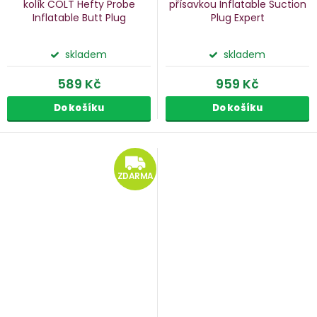
kolík COLT Hefty Probe
přísavkou Inflatable Suction
Inflatable Butt Plug
Plug Expert
skladem
skladem
589 Kč
959 Kč
Do košíku
Do košíku
ZDARMA
ZDARMA