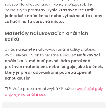
sousto. Nafukovací anální kolíky si přizpůsobíte
v
podle svých představ.
Tyhle krasavce lze totiž
l
jednoduše nafouknout nebo vyfouknout tak, aby
á
zatlačili na ta správná místa.
d
a
Materiály nafukovacích análních
c
kolíků
í
U nás naleznete nafukovací anální kolíky z latexu,
p
PVC i silikonu. A jak to vlastně funguje?
Nafukovací
r
anální kolík má buď pevné jádro potažené
v
pružným materiálem, nebo funguje jako balónek,
k
který je před radovánkami potřeba zpevnit
y
nafouknutím.
v
TIP
: Vaše prdelka není zvyklá? Použijte
uvolňující gely
ý
a spreje na anální sex
.
p
i