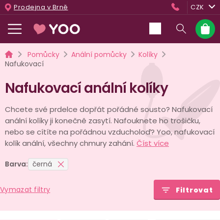
Přejít
Prodejna v Brně
CZK
na
obsah
Nákup
košík
Domů
Pomůcky
Anální pomůcky
Kolíky
Nafukovací
Nafukovací anální kolíky
Chcete své prdelce dopřát pořádné sousto? Nafukovací
anální kolíky ji konečně zasytí. Nafouknete ho trošičku,
nebo se cítíte na pořádnou vzducholoď? Yoo, nafukovací
kolík anální, všechny chmury zahání.
Číst více
Barva:
černá
Vymazat filtry
Filtrovat