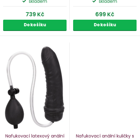
ů
skladem
skladem
739 Kč
699 Kč
Do košíku
Do košíku
Nafukovací latexový anální
Nafukovací anální kuličky s