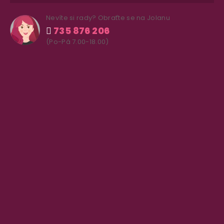
Nevíte si rady? Obraťte se na Jolanu
735 876 206
(Po-Pá 7.00-18.00)