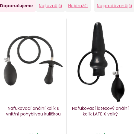
Ř
Doporučujeme
Nejlevnější
Nejdražší
Nejprodávanější
a
V
e
ý
n
p
i
p
s
p
o
r
d
o
u
d
k
u
Nafukovací anální kolík s
Nafukovací latexový anální
k
vnitřní pohyblivou kuličkou
kolík LATE X
velký
ů
t