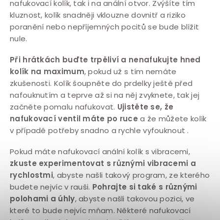
nafukovací kolík, tak i na anální otvor. Zvýšíte tím
kluznost, kolík snadněji vklouzne dovnitř a riziko
poranění nebo nepříjemných pocitů se bude blížit
nule.
Při hrátkách buďte trpěliví a nenafukujte hned
kolík na maximum
, pokud už s tím nemáte
zkušenosti. Kolík šoupněte do prdelky ještě před
nafouknutím a teprve až si na něj zvyknete, tak jej
začněte pomalu nafukovat.
Ujistěte se, že
nafukovací ventil máte po ruce
a že můžete kolík
v případě potřeby snadno a rychle vyfouknout .
Pokud máte nafukovací anální kolík s vibracemi,
zkuste experimentovat s různými vibracemi a
rychlostmi
, abyste našli takový program, ze kterého
budete nejvíc v rauši.
Pohrajte si také s různými
polohami a úhly
, abyste našli takovou pozici, ve
které to bude nejvíc mňam. Některé nafukovací