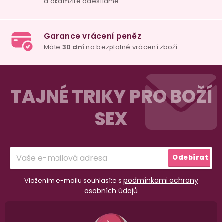
Z
á
TAJNÉ TRIKY PRO BOŽÍ
p
SEX
a
t
í
Odebírat
podmínkami ochrany
Vložením e-mailu souhlasíte s
osobních údajů