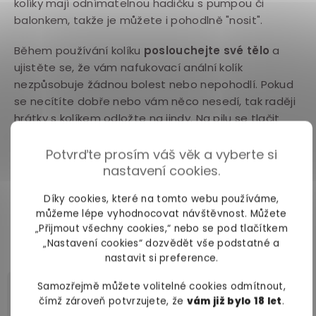
kolíky mají odnímatelnou hadičku s pumpou či
balonkem, takže je můžete i pohodlně "nosit".
Během používání kolíku
poslouchejte své tělo
a
ujistěte se, že vám nafukovací anální kolík
nezpůsobuje žádnou bolest nebo nepohodlí. Pokud
se necítíte dobře nebo vám něco nesedí, tak raději
hrátky s kolíkem odložte na jindy. Na pilu se tlačit
nevyplatí.
Potvrďte prosím váš věk a vyberte si
Nafukovací kolík klidně
zkombinujte s dalšími
nastavení cookies.
hračkami, abyste znásobili svoji rozkoš
. Ženy
Díky cookies, které na tomto webu používáme,
mohou vyzkoušet třeba
vibrátor
nebo
stimulátor
můžeme lépe vyhodnocovat návštěvnost. Můžete
klitorisu
, muži třeba
vibrační kroužek
nebo
„Přijmout všechny cookies,“ nebo se pod tlačítkem
masturbátor
. Pro větší psychickou pohodu si
„Nastavení cookies“ dozvědět vše podstatné a
můžete udělat
klystýr
.
nastavit si preference.
Samozřejmě můžete volitelné cookies odmítnout,
Čím lubrikovat nafukovací
čímž zároveň potvrzujete, že
vám již bylo 18 let
.