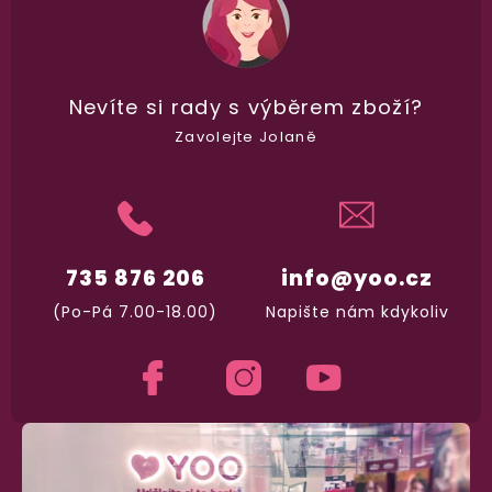
98% spokojenost
dle
recenzí ověřených zakazníků
na Heuréce
Nevíte si rady
s výběrem zboží?
Zavolejte Jolaně
100% diskrétní balení
Nikdo nepozná, co jste si objednali. Mrkněte,
j
vypadá balíček
.
735 876 206
info@yoo.cz
Dodání do 2. dne
Na rychlosti záleží! Vše důležité máme sklade
(Po-Pá 7.00-18.00)
Napište nám kdykoliv
a okamžitě odesíláme.
Garance vrácení peněz
Máte
30 dní
na bezplatné vrácení zboží