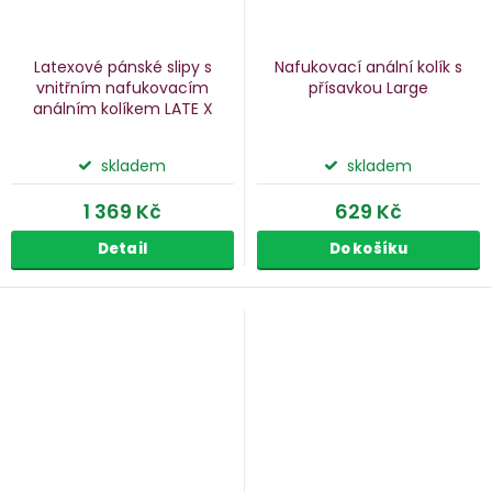
Latexové pánské slipy s
Nafukovací anální kolík s
vnitřním nafukovacím
přísavkou Large
análním kolíkem LATE X
skladem
skladem
1 369 Kč
629 Kč
Detail
Do košíku