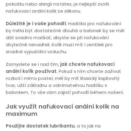
pokožku nebo alergii na latex, je nejlepší zvolit
nafukovací anální kolík ze silikonu.
Důležité je i vaše pohodlí
. Hadička pro nafukování
by měla být dostatečně dlouhá a balonek by se měl
dát snadno mačkat, abyste se při nafukování
zbytečně nenadřeli. Kolík musí mít i ventilek pro
snadné vypuštění vzduchu.
Zamyslete se i nad tím,
jak chcete nafukovací
anální kolík používat
. Pokud s ním chcete zažívat
rozkoš i mimo postel, měl by mít klasický kapkovitý
tvar, užší základnu a odnímatelnou hadičku s
balonkem. To vše vám zajistí pohodlí během nošení.
Jak využít nafukovací anální kolík na
maximum
Použijte dostatek lubrikantu
, a to jak na