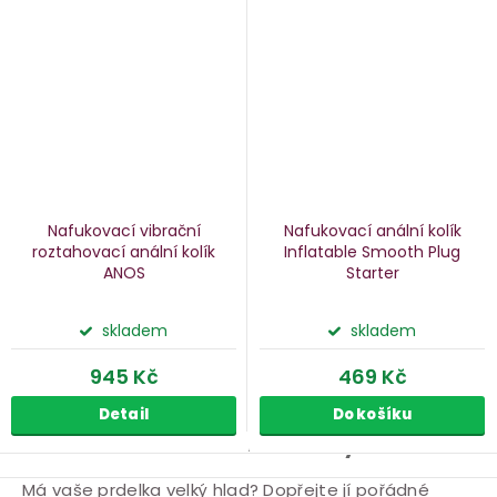
Nafukovací vibrační
Nafukovací anální kolík
roztahovací anální kolík
Inflatable Smooth Plug
ANOS
Starter
skladem
skladem
945 Kč
469 Kč
Detail
Do košíku
Nafukovací anální kolíky
O
Má vaše prdelka velký hlad? Dopřejte jí pořádné