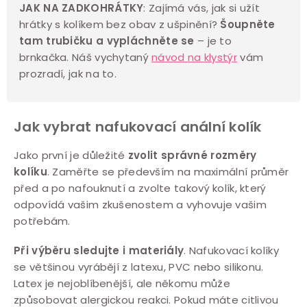
s
JAK NA ZADKOHRÁTKY
:
Zajímá vás, jak si užít
u
hrátky s kolíkem bez obav z ušpinění?
Šoupněte
tam trubičku a vypláchněte se
– je to
brnkačka. Náš vychytaný
návod na klystýr
vám
prozradí, jak na to.
Jak vybrat nafukovací anální kolík
Jako první je důležité
zvolit správné rozměry
kolíku
. Zaměřte se především na maximální průměr
před a po nafouknutí a zvolte takový kolík, který
odpovídá vašim zkušenostem a vyhovuje vašim
potřebám.
Při výběru sledujte i materiály
. Nafukovací kolíky
se většinou vyrábějí z latexu, PVC nebo silikonu.
Latex je nejoblíbenější, ale někomu může
způsobovat alergickou reakci. Pokud máte citlivou