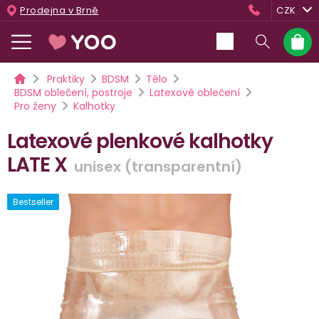
Přejít
Prodejna v Brně
CZK
na
obsah
Nákup
košík
Domů
Praktiky
BDSM
Tělo
BDSM oblečení, postroje
Latexové oblečení
Pro ženy
Kalhotky
Latexové plenkové kalhotky
LATE X
unisex (transparentní)
Bestseller