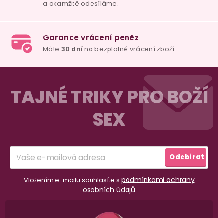
Z
á
TAJNÉ TRIKY PRO BOŽÍ
p
SEX
a
t
í
Odebírat
podmínkami ochrany
Vložením e-mailu souhlasíte s
osobních údajů
98% spokojenost