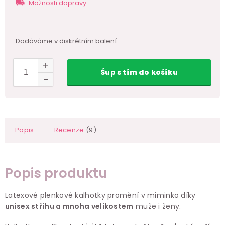
cen
Možnosti dopravy
Dodáváme v
diskrétním balení
Šup
s tím
do košíku
Popis
Recenze
(9)
Popis produktu
Latexové plenkové kalhotky promění v miminko díky
unisex střihu a mnoha velikostem
muže i ženy.