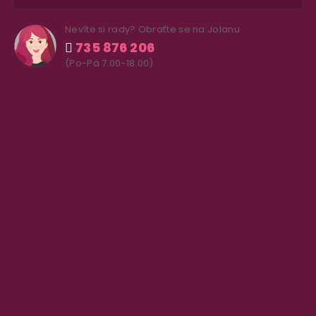
Nevíte si rady? Obraťte se na Jolanu
735 876 206
(Po-Pá 7.00-18.00)