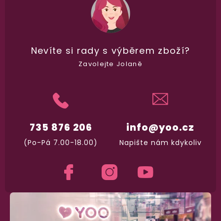
dle
recenzí ověřených zakazníků
na Heuréce
100% diskrétní balení
Nevíte si rady
s výběrem zboží?
Nikdo nepozná, co jste si objednali. Mrkněte,
j
Zavolejte Jolaně
vypadá balíček
.
Dodání do 2. dne
Na rychlosti záleží! Vše důležité máme sklade
735 876 206
info@yoo.cz
a okamžitě odesíláme.
(Po-Pá 7.00-18.00)
Napište nám kdykoliv
Garance vrácení peněz
Máte
30 dní
na bezplatné vrácení zboží