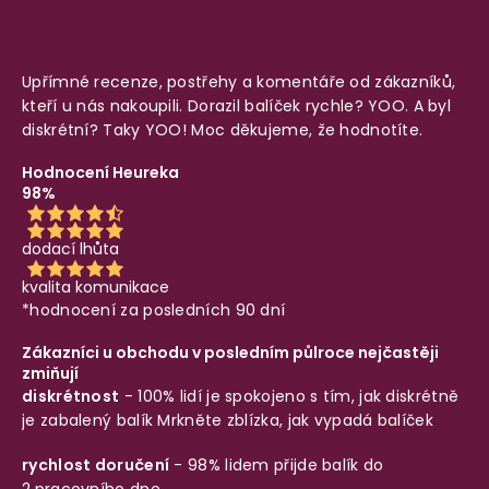
Upřímné recenze, postřehy a komentáře od zákazníků,
kteří u nás nakoupili. Dorazil balíček rychle? YOO. A byl
diskrétní? Taky YOO! Moc děkujeme, že hodnotíte.
Hodnocení Heureka
98%
dodací lhůta
kvalita komunikace
*hodnocení za posledních 90 dní
Zákazníci u obchodu v posledním půlroce nejčastěji
zmiňují
diskrétnost
- 100% lidí je spokojeno s tím, jak diskrétně
je zabalený balík
Mrkněte zblízka, jak vypadá balíček
rychlost doručení
- 98% lidem přijde balík do
2.pracovního dne