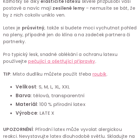
Kalhotky se díky
elasticitě latexu
skvěle přizpůsobí vaší
postavě a navíc mají
zesílené lemy
– nemusíte se bát, že
by z nich cokoliv uniklo ven.
Latex je
průsvitný
, takže si budete moci vychutnat pohled
na pleny, případně jen do klína a na zadeček partnera či
partnerky.
Pro typický lesk, snadné oblékání a ochranu latexu
používejte
pečující a ošetřující přípravky
.
TIP
: Místo dudlíku můžete použít třeba
roubík
.
Velikost
:
S, M, L, XL, XXL
Barva
: tělová, transparentní
Materiál
:
100 % přírodní latex
Výrobce
:
LATE X
UPOZORNĚNÍ
: Přírodní latex může vyvolat alergickou
reakci. Nevystavujte latex dlouhodobě světlu. Skladujte na