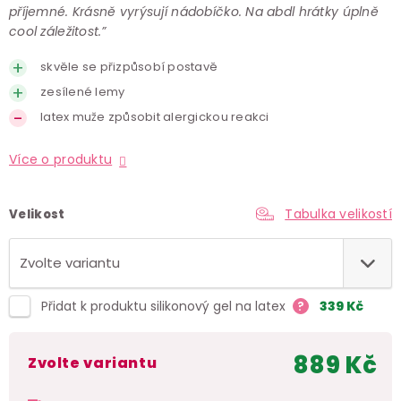
příjemné. Krásně vyrýsují nádobíčko. Na abdl hrátky úplně
cool záležitost.”
skvěle se přizpůsobí postavě
zesílené lemy
latex muže způsobit alergickou reakci
Více o produktu
Tabulka velikostí
Velikost
Přidat k produktu silikonový gel na latex
?
339
Kč
889 Kč
Zvolte variantu
Měr