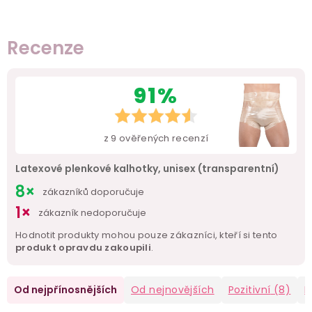
Recenze
91%
z
9
ověřených recenzí
Latexové plenkové kalhotky, unisex (transparentní)
8×
zákazníků doporučuje
1×
zákazník nedoporučuje
Hodnotit produkty mohou pouze zákazníci, kteří si tento
produkt opravdu zakoupili
.
Od nejpřínosnějších
Od nejnovějších
Pozitivní
(8)
N