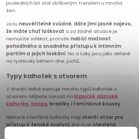
posledních let stal oblíbeným trendem u mnoha
žen.
Jsou
neuvěřitelně svůdné
,
dáte jimi jasně najevo,
že máte chuť laškovat
a za žádné situace je
nemusíte svlékat, protože
nabízí možnost
pohodlného a snadného přístupu k intimním
partiím a jejich laskání
. No a taky jsou jako dělané
na rychlovky během dne, juchů.
Typy kalhotek s otvorem
V dnešní době existuje mnoho typů kalhotek s
otvorem. Můžete narazit na
klasické dámské
kalhotky
,
tanga
, brazilky i řemínkové kousky
.
Některé otevřené kalhotky mají
menší otvor pro
přístup k ženské svatyni
, jiné mají
otevřený
rozkrok a umožňují i přístup k zadečku
. Erotické