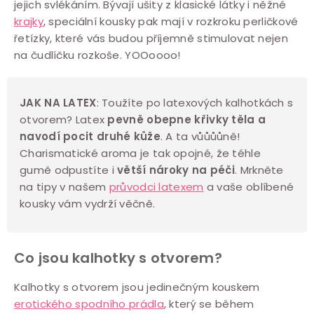
jejich svlékáním. Bývají ušity z klasické látky i něžné
v
krajky
, speciální kousky pak mají v rozkroku perličkové
k
řetízky, které vás budou příjemně stimulovat nejen
y
na čudlíčku rozkoše. YOOoooo!
v
ý
JAK NA LATEX
: Toužíte po latexových kalhotkách s
p
otvorem?
Latex
pevně obepne křivky těla a
i
navodí pocit druhé kůže
. A ta vůůůůně!
s
Charismatické aroma je tak opojné, že téhle
u
gumě odpustíte i
větší nároky na péči
. Mrkněte
na tipy v našem
průvodci latexem
a vaše oblíbené
kousky vám vydrží věčně.
Co jsou kalhotky s otvorem?
Kalhotky s otvorem jsou jedinečným kouskem
erotického spodního prádla
, který se během