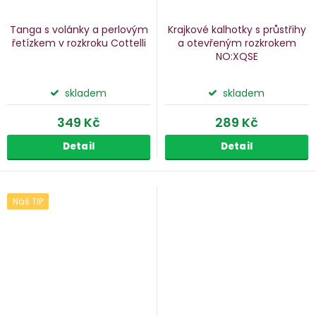
Tanga s volánky a perlovým
Krajkové kalhotky s průstřihy
řetízkem v rozkroku Cottelli
a otevřeným rozkrokem
NO:XQSE
skladem
skladem
349 Kč
289 Kč
Detail
Detail
Náš TIP