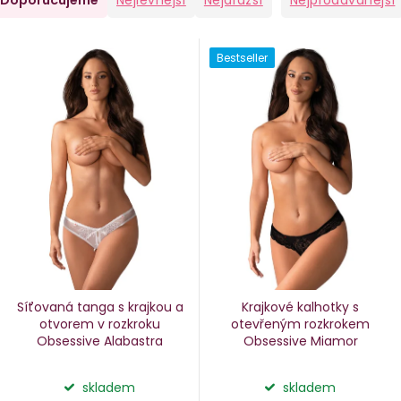
Doporučujeme
Nejlevnější
Nejdražší
Nejprodávanější
a
V
Bestseller
e
ý
n
p
i
p
s
p
o
r
d
o
u
d
k
u
Síťovaná tanga s krajkou a
Krajkové kalhotky s
k
otvorem v rozkroku
otevřeným rozkrokem
Obsessive Alabastra
Obsessive Miamor
ů
t
ů
skladem
skladem