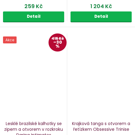
259 Kč
1 204 Kč
Detail
Detail
415 Kč
Akce
–30
%
Lesklé brazilské kalhotky se
Krajková tanga s otvorem a
zipem a otvorem v rozkroku
řetízkem Obsessive Trinise