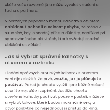
ukáže vaše rozverné já a může vyvolat vzrušení a
touhu u partnera.
V některých případech mohou kalhotky s otvorem
nabídnout pohodlí a volnost pohybu
, zejména v
situacích, kdy je snadný přístup důležitý, například při
sportování nebo aktivitách, které vyžadují snadné
oblékání a svlékání.
Jak si vybrat správné kalhotky s
otvorem v rozkroku
Hledání správných erotických kalhotek s otvorem
není nijak složité. Za prvé,
zvažte, jak je plánujete
používat
. Pokud je chcete využít i pro běžné nošení,
oceníte nejspíše i zapínání. Jestliže chcete
otevřené kalhotky používat pouze v posteli, můžete
si vybrat takové, které budou maximálně sexy a
otvor poskytne co nejjednodušší přístup do klína.