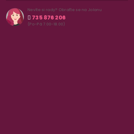
Nevíte si rady? Obraťte se na Jolanu
735 876 206
(Po-Pá 7.00-18.00)