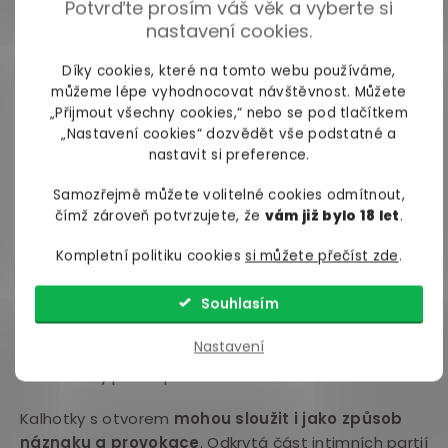
kalhotky s otvorem dokonce
mohou mít i zapínání
Potvrďte prosím váš věk a vyberte si
na zip, knoflíčky nebo druky, takže jsou vyzývavé jen
nastavení cookies.
ve chvíli, kdy je to žádané.
Díky cookies, které na tomto webu používáme,
můžeme lépe vyhodnocovat návštěvnost. Můžete
Jaké výhody přinášejí kalhotky s
„Přijmout všechny cookies,“ nebo se pod tlačítkem
otvorem?
„Nastavení cookies“ dozvědět vše podstatné a
nastavit si preference.
Kalhotky s otvorem využijete především během
intimních her a předehry. Otvor v rozkroku umožňuje
Samozřejmě můžete volitelné cookies odmítnout,
snadný přístup k intimním partiím
a nošení
čímž zároveň potvrzujete, že
vám již bylo 18 let
.
kalhotek může přidat do vašeho života
další
Kompletní politiku cookies
si můžete přečíst zde
.
stupeň vzrušení a stimulace
.
Kalhotky
navíc
vykouzlí erotické a vzrušující
Souhlasím
momenty
– vás naladí na erotickou vlnu, případně
Nastavení
vám přinesou i fyzické potěšení, a pro partnera
budou sexy překvapením.
Kalhotky s otvorem
mohou sloužit i jako způsob
náznaku a provokace
. Odkrytá část intimních partií