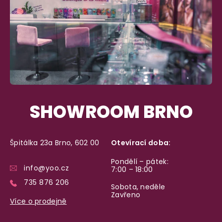
Garance vrácení peněz
Máte
30 dní
na bezplatné vrácení zboží
SHOWROOM BRNO
Špitálka 23a Brno, 602 00
Otevírací doba:
Pondělí – pátek:
info@yoo.cz
7:00 – 18:00
735 876 206
Sobota, neděle
Zavřeno
Více o prodejně