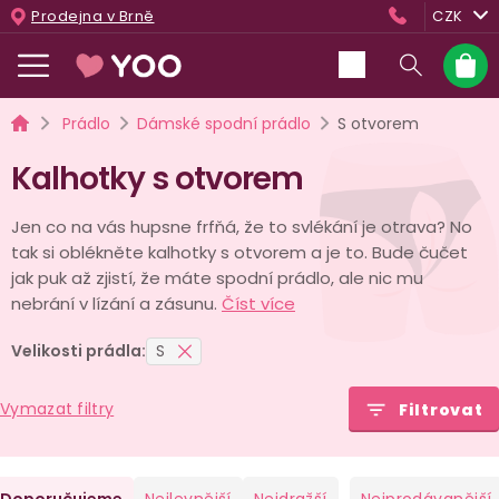
Přejít
Prodejna v Brně
CZK
na
obsah
Nákup
košík
Domů
Prádlo
Dámské spodní prádlo
S otvorem
Kalhotky s otvorem
Jen co na vás hupsne frfňá, že to svlékání je otrava? No
tak si oblékněte kalhotky s otvorem a je to. Bude čučet
jak puk až zjistí, že máte spodní prádlo, ale nic mu
nebrání v lízání a zásunu.
Číst více
Velikosti prádla:
S
Vymazat filtry
Filtrovat
Ř