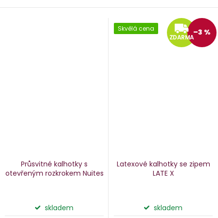
Z
Skvělá cena
–3 %
ZDARMA
Průsvitné kalhotky s
Latexové kalhotky se zipem
otevřeným rozkrokem Nuites
LATE X
skladem
skladem