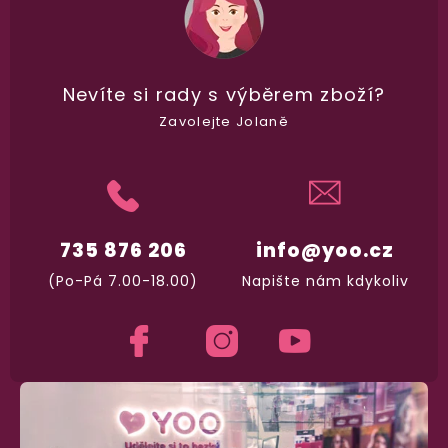
Nevíte si rady
s výběrem zboží?
Zavolejte Jolaně
98% spokojenost
dle
recenzí ověřených zakazníků
na Heuréce
735 876 206
info@yoo.cz
100% diskrétní balení
(Po-Pá 7.00-18.00)
Napište nám kdykoliv
Nikdo nepozná, co jste si objednali. Mrkněte,
j
vypadá balíček
.
Dodání do 2. dne
Na rychlosti záleží! Vše důležité máme sklade
a okamžitě odesíláme.