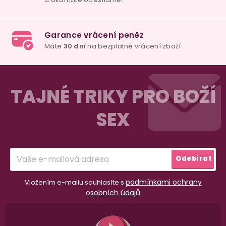
Z
á
TAJNÉ TRIKY PRO BOŽÍ
p
SEX
a
t
í
Odebírat
podmínkami ochrany
Vložením e-mailu souhlasíte s
osobních údajů