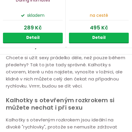
Daring Intimates
skladem
na cestě
289 Kč
495 Kč
Detail
Detail
Kalhotky s otvorem
O
Chcete si užít sexy prádelko déle, než pouze během
předehry? Tak to jste tady správně. Kalhotky s
v
otvorem, které u nás najdete, vynosíte v ložnici, ale
l
klidně v nich můžete celý den čekat na případnou
á
rychlovku. Vrrrrr, budou se dít věci.
d
a
Kalhotky s otevřeným rozkrokem si
c
můžete nechat i při sexu
í
Kalhotky s otevřeným rozkrokem jsou ideální na
p
divoké "rychlovky", protože se nemusíte zdržovat
r