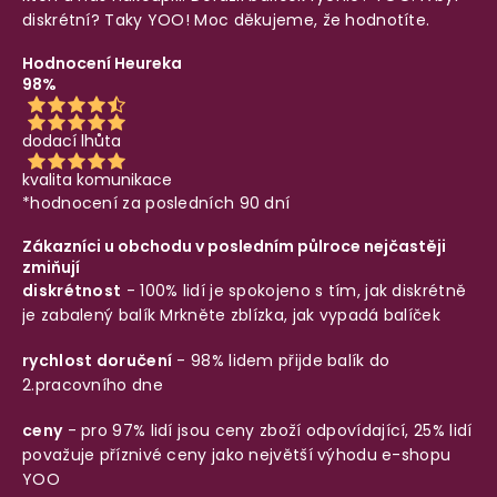
diskrétní? Taky YOO! Moc děkujeme, že hodnotíte.
Hodnocení Heureka
98%
dodací lhůta
kvalita komunikace
*hodnocení za posledních 90 dní
Zákazníci u obchodu v posledním půlroce nejčastěji
zmiňují
diskrétnost
- 100% lidí je spokojeno s tím, jak diskrétně
je zabalený balík
Mrkněte zblízka, jak vypadá balíček
rychlost doručení
- 98% lidem přijde balík do
2.pracovního dne
ceny
- pro 97% lidí jsou ceny zboží odpovídající, 25% lidí
považuje příznivé ceny jako největší výhodu e-shopu
YOO