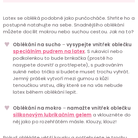
Latex se obléká podobně jako punčocháče. Shrňte ho a
postupně natahujte na sebe. Snadnějšího oblékání
můžete docílit mokrou nebo suchou cestou. Jak na to?
Oblékání na sucho
–
vysypejte vnitřek oblečku
speciálním pudrem na latex
. S rukavicí nebo
podkolenkou to bude brnkačka (prostě ho
nasypete dovnitř a protřepete), s pudrováním
sukně nebo trička si budete muset trochu vyhrát.
Jemný prášek vytvoří mezi gumou a kůží
tenoučkou vrstvu, díky které se na vás nebude
latex během oblékání lepit.
Oblékání na mokro
–
namažte vnitřek oblečku
silikonovým lubrikačním gelem
a vklouzněte do
něj jako po rozehřátém másle. Klouzy, klouz!
Pokud oblékáte větší kousky a potřebujete je trochu