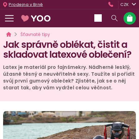
Přejít
Prodejna v Brně
CZK
na
obsah
Nákup
košík
Domů
Šťavnaté tipy
Jak správně oblékat, čistit a
skladovat latexové oblečení?
Latex je materiál pro fajnšmekry. Nádherně lesklý,
úžasně těsný a neuvěřitelně sexy. Toužíte si pořídit
svůj první gumový obleček? Zjistěte, jak se o něj
starat tak, aby vám vydržel celou věčnost.