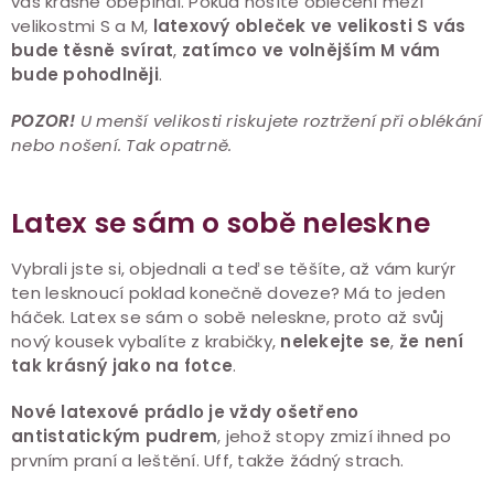
vás krásně obepínal. Pokud nosíte oblečení mezi
velikostmi S a M,
latexový obleček ve velikosti S vás
bude těsně svírat
,
zatímco ve volnějším M vám
bude pohodlněji
.
POZOR!
U menší velikosti riskujete roztržení při oblékání
nebo nošení. Tak opatrně.
Latex se sám o sobě neleskne
Vybrali jste si, objednali a teď se těšíte, až vám kurýr
ten lesknoucí poklad konečně doveze? Má to jeden
háček. Latex se sám o sobě neleskne, proto až svůj
nový kousek vybalíte z krabičky,
nelekejte se
,
že není
tak krásný jako na fotce
.
Nové latexové prádlo je vždy ošetřeno
antistatickým pudrem
, jehož stopy zmizí ihned po
prvním praní a leštění. Uff, takže žádný strach.