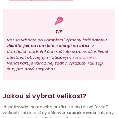
TIP
Než se vrhnete do kompletní výměny fetiš šatníku,
zjistěte
,
jak na tom jste s alergií na latex
. V
domácích podmínkách můžete svou snášenlivost
otestovat obyčejným latexovým
kondomem
.
Nenaskakuje vám z něj žádná vyrážka? Tak šup,
šup, pro nový sexy ohoz.
Jakou si vybrat velikost?
Při pořizování gumového outfitu se držte své "civilní"
velikosti. Latex je vždy dělaný
o kousek menší
tak, aby