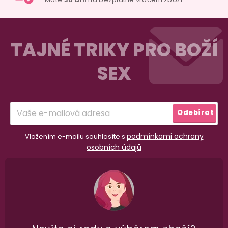
Z
á
TAJNÉ TRIKY PRO BOŽÍ
p
SEX
a
t
í
Odebírat
podmínkami ochrany
Vložením e-mailu souhlasíte s
osobních údajů