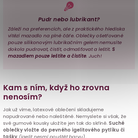
Pudr nebo lubrikant?
Záleží na preferencích, ale z praktického hlediska
vítězí mazadlo na plné čáře. Oblečky ošetřované
pouze silikonovým lubrikačním gelem nemusíte
dokola pudrovat, čistit, odmašťovat a leštit.
S
mazadlem pouze leštíte a čistíte
. Juch!
Kam s ním, když ho zrovna
nenosím?
Jak už víme, latexové oblečení skladujeme
napudrované nebo naleštěné. Nemyslete si však, že
své gumové kousky uložíte jen tak do skříně.
Suché
oblečky vložte do pevného igelitového pytlíku či
tašky
(igelit nesmí pouštět barvu)
.