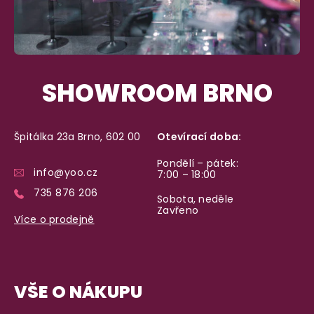
SHOWROOM BRNO
Špitálka 23a Brno, 602 00
Otevírací doba:
Pondělí – pátek:
info@yoo.cz
7:00 – 18:00
735 876 206
Sobota, neděle
Zavřeno
Více o prodejně
VŠE O NÁKUPU