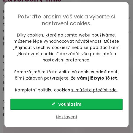
Pokud jste pro snadnější oblékání využili silikonový
Potvrďte prosím váš věk a vyberte si
lubrikant/olej, můžete si oblečky
v rámci očisty rovnou
nastavení cookies.
trochu přeleštit
.
Kápněte do vody trochu
silikonového lubrikantu/oleje
(nebo leštidla na latex)
,
Díky cookies, které na tomto webu používáme,
promíchejte a latex v lázni opět přemáchněte z rubu i
můžeme lépe vyhodnocovat návštěvnost. Můžete
líce.
„Přijmout všechny cookies,“ nebo se pod tlačítkem
„Nastavení cookies“ dozvědět vše podstatné a
Po umytí obleček lehce protřepejte, nechte okapat na
nastavit si preference.
sušáku nebo širším plastovém ramínku a nechte z
obou stran uschnout
(na tmavém místě, nikdy ne na
Samozřejmě můžete volitelné cookies odmítnout,
sluníčku nebo topení)
. Nezapomeňte řádně dosušit
čímž zároveň potvrzujete, že
vám již bylo 18 let
.
kapsy a záhyby.
Špatně vysušený latex by vám mohl
i zplesnivět
. Fujky.
Kompletní politiku cookies
si můžete přečíst zde
.
V případě suché varianty silikonovou lázeň vynechte a
Souhlasím
rub i líc oblečku před skladováním
ošetřete pudrem
na latex
.
Nastavení