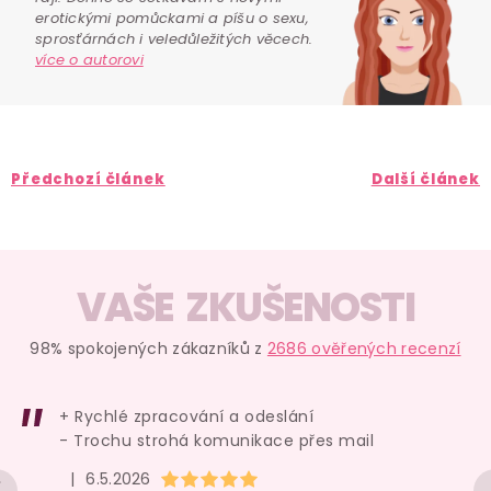
erotickými pomůckami a píšu o sexu,
sprosťárnách i veledůležitých věcech.
více o autorovi
Předchozí článek
Další článek
VAŠE ZKUŠENOSTI
98% spokojených zákazníků z
2686 ověřených recenzí
+ Rychlé zpracování a odeslání
- Trochu strohá komunikace přes mail
Hodnocení obchodu je 5 z 5 hvězdiček.
|
6.5.2026