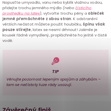
Napusťte umyvadlo, vanu nebo kyblík vlažnou vodou,
přidejte trochu jemného mýdla
(nebo
čisticího
prostředku na latex
)
, vytvořte trochu pěny a
obleček
jemně přemáchněte z obou stran
. K odstranění
větších nečistot můžete použít houbičku,
špínu však
pouze stírejte
, latex se nesmí drhnout! Jakmile je
kousek řádně vymydlený, propláchněte ho ještě v čisté
vodě.
TIP
Věnujte pozornost lepeným spojům a záhybům –
tam se nečistoty tuze rády usazují.
Závěrečný finiš