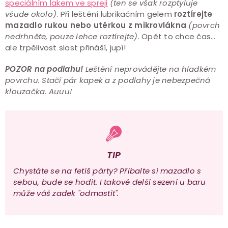
speciálním lakem ve spreji
(ten se však rozptyluje
všude okolo)
. Při leštění lubrikačním gelem
roztírejte
mazadlo rukou nebo utěrkou z mikrovlákna
(povrch
nedrhněte, pouze lehce roztírejte)
. Opět to chce čas…
ale trpělivost slast přináší, jupí!
POZOR na podlahu!
Leštění neprovádějte na hladkém
povrchu. Stačí pár kapek a z podlahy je nebezpečná
klouzačka. Auuu!
TIP
Chystáte se na fetiš párty? Přibalte si mazadlo s
sebou, bude se hodit. I takové delší sezení u baru
může váš zadek "odmastit".