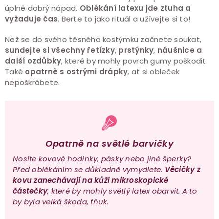
úplně dobrý nápad.
Oblékání latexu jde ztuha a
vyžaduje čas
. Berte to jako rituál a užívejte si to!
Než se do svého těsného kostýmku začnete soukat,
sundejte si všechny řetízky
,
prstýnky
,
náušnice a
další ozdůbky
, které by mohly povrch gumy poškodit.
Také
opatrně s ostrými drápky
, ať si obleček
nepoškrábete.
Opatrně na světlé barvičky
Nosíte kovové hodinky, pásky nebo jiné šperky?
Před oblékáním se důkladně vymydlete.
Věcičky z
kovu zanechávají na kůži mikroskopické
částečky
, které by mohly světlý latex obarvit. A to
by byla velká škoda, fňuk.