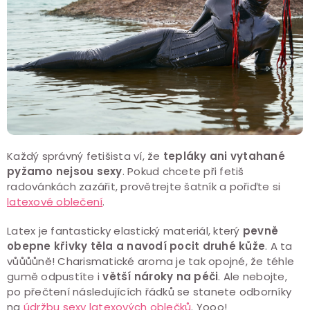
Každý správný fetišista ví, že
tepláky ani vytahané
pyžamo nejsou sexy
. Pokud chcete při fetiš
radovánkách zazářit, provětrejte šatník a pořiďte si
latexové oblečení
.
Latex je fantasticky elastický materiál, který
pevně
obepne křivky těla a navodí pocit druhé kůže
. A ta
vůůůůně! Charismatické aroma je tak opojné, že téhle
gumě odpustíte i
větší nároky na péči
. Ale nebojte,
po přečtení následujících řádků se stanete odborníky
na
údržbu sexy latexových oblečků
. Yooo!