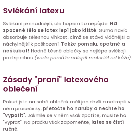
Svlékání latexu
Svlékání je snadnější, ale hopem to nepůjde.
Na
zpocené tělo se latex lepí jako klíště
. Guma navíc
absorbuje tělesnou vlhkost, čímž se stává vláčnější a
náchylnější k poškození.
Takže pomalu
,
opatrně a
neškubat!
Hodně těsné oblečky se nejlépe svlékají
pod sprchou
(voda pomůže odlepit materiál od kůže)
.
Zásady "praní" latexového
oblečení
Pokud jste na sobě obleček měli jen chvíli a netropili v
něm prasečinky,
přetočte ho naruby a nechte ho
"vypotit"
. Jakmile se v něm však zpotíte, musíte ho
"vyprat". Na pračku však zapomeňte,
latex se čistí
ručně
.