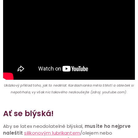
Ukázkový příklad toho, jak to nedělat. Kardashianka měla štěstí a obleček si
nepotrhala, vy však nic takového nezkoušejte (zdroj: youtube.com).
Ať se blýská!
Aby se latex neodolatelně blýskal,
musíte ho nejprve
naleštit
silikonovým lubrikantem
/olejem nebo