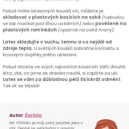
Pokud máte latexových kousků víc, můžete je
skladovat v plastových boxících na sobě
(nebudou
se tak mačkat pod tíhou ostatních)
nebo
pověšené na
plastových ramínkách
(opatrně na ostré hrany)
.
Latex skladujte v suchu, temnu a co nejdál od
zdroje tepla.
U světlých kousků zabraňte kontaktu s
kovovými doplňky jiného oblečení.
Pokud chcete ve svých rajcovních kouscích zářit dlouhá
léta, vše, co jsme se dneska naučili, si zapište za uši.
Latex se vám za důkladnou péči tisíckrát odmění
.
Tak ať se blýská!
Autor:
Šarlota
Na YOOčku je můj ostrý jazýček jako v
ráji. Denně se setkávám s novými