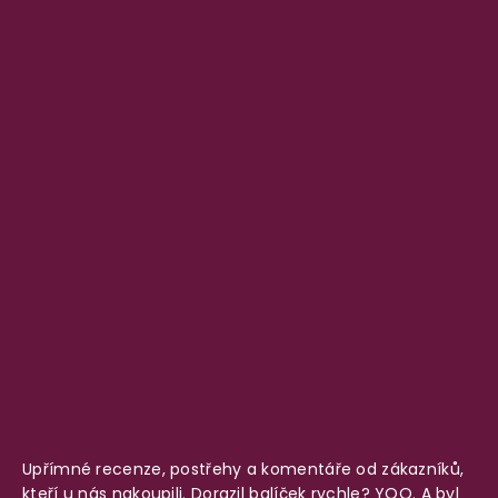
Upřímné recenze, postřehy a komentáře od zákazníků,
kteří u nás nakoupili. Dorazil balíček rychle? YOO. A byl