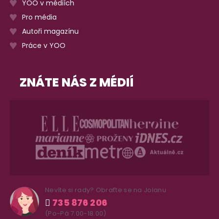
YOO v médiích
Pro média
Autoři magazínu
Práce v YOO
ZNÁTE NÁS Z MÉDIÍ
Nevíte si rady? Obraťte se na Jolanu
735 876 206
(Po-Pá 7.00-18.00)