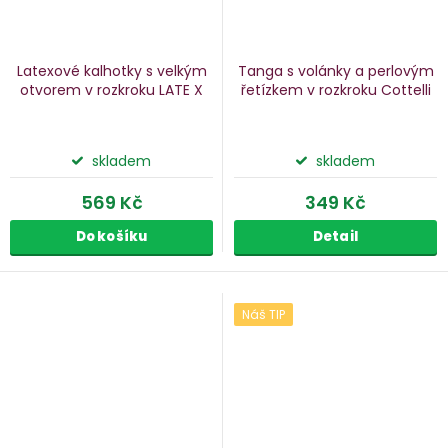
Latexové kalhotky s velkým
Tanga s volánky a perlovým
otvorem v rozkroku LATE X
řetízkem v rozkroku Cottelli
skladem
skladem
569 Kč
349 Kč
Do košíku
Detail
Náš TIP