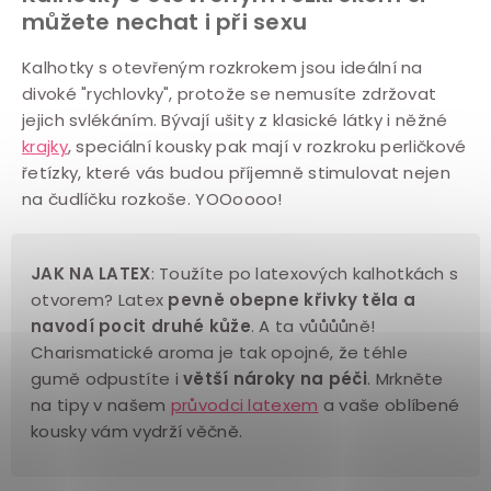
c
můžete nechat i při sexu
í
Kalhotky s otevřeným rozkrokem jsou ideální na
p
divoké "rychlovky", protože se nemusíte zdržovat
r
jejich svlékáním. Bývají ušity z klasické látky i něžné
v
krajky
, speciální kousky pak mají v rozkroku perličkové
k
řetízky, které vás budou příjemně stimulovat nejen
y
na čudlíčku rozkoše. YOOoooo!
v
ý
JAK NA LATEX
: Toužíte po latexových kalhotkách s
p
otvorem?
Latex
pevně obepne křivky těla a
i
navodí pocit druhé kůže
. A ta vůůůůně!
s
Charismatické aroma je tak opojné, že téhle
u
gumě odpustíte i
větší nároky na péči
. Mrkněte
na tipy v našem
průvodci latexem
a vaše oblíbené
kousky vám vydrží věčně.