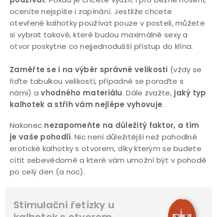
oceníte nejspíše i zapínání. Jestliže chcete
otevřené kalhotky používat pouze v posteli, můžete
si vybrat takové, které budou maximálně sexy a
otvor poskytne co nejjednodušší přístup do klína.
Zaměřte se i na výběr správné velikosti
(vždy se
řiďte tabulkou velikostí, případně se poraďte s
námi) a
vhodného materiálu
. Dále zvažte,
jaký typ
kalhotek a střih vám nejlépe vyhovuje
.
Nakonec
nezapomeňte na důležitý faktor, a tím
je vaše pohodlí
. Nic není důležitější než pohodlné
erotické kalhotky s otvorem, díky kterým se budete
cítit sebevědomě a které vám umožní být v pohodě
po celý den (a noc).
Stimulační řetízky u
kalhotek s otvorem