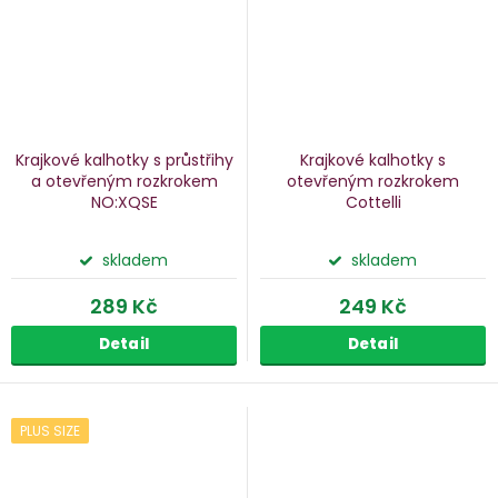
Krajkové kalhotky s průstřihy
Krajkové kalhotky s
a otevřeným rozkrokem
otevřeným rozkrokem
NO:XQSE
Cottelli
skladem
skladem
289 Kč
249 Kč
Detail
Detail
PLUS SIZE