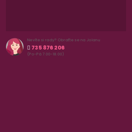
Nevíte si rady? Obraťte se na Jolanu
735 876 206
(Po-Pá 7.00-18.00)