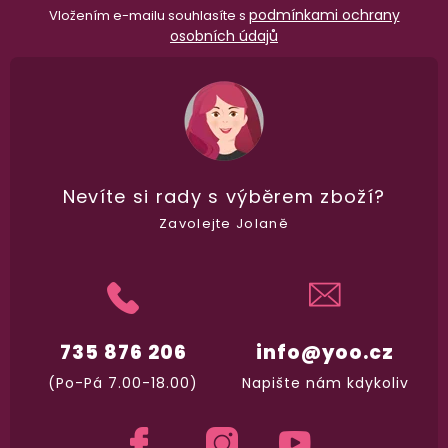
podmínkami ochrany
Vložením e-mailu souhlasíte s
osobních údajů
Nevíte si rady
s výběrem zboží?
Zavolejte Jolaně
735 876 206
info@yoo.cz
98% spokojenost
(Po-Pá 7.00-18.00)
Napište nám kdykoliv
dle
recenzí ověřených zakazníků
na Heuréce