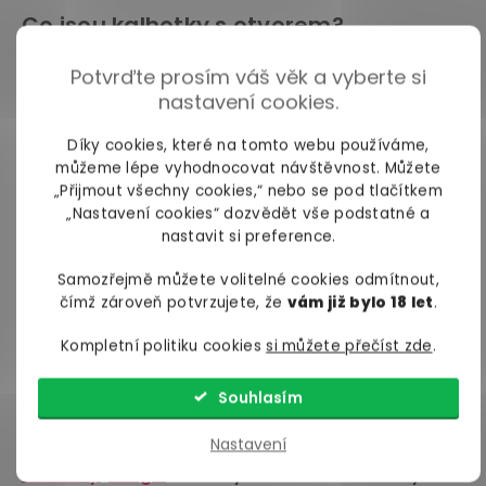
Co jsou kalhotky s otvorem?
Kalhotky s otvorem jsou jedinečným kouskem
Potvrďte prosím váš věk a vyberte si
erotického spodního prádla
, který se během
nastavení cookies.
posledních let stal oblíbeným trendem u mnoha
Díky cookies, které na tomto webu používáme,
žen.
můžeme lépe vyhodnocovat návštěvnost. Můžete
„Přijmout všechny cookies,“ nebo se pod tlačítkem
Jsou
neuvěřitelně svůdné
,
dáte jimi jasně najevo,
„Nastavení cookies“ dozvědět vše podstatné a
že máte chuť laškovat
a za žádné situace je
nastavit si preference.
nemusíte svlékat, protože
nabízí možnost
pohodlného a snadného přístupu k intimním
Samozřejmě můžete volitelné cookies odmítnout,
partiím a jejich laskání
. No a taky jsou jako dělané
čímž zároveň potvrzujete, že
vám již bylo 18 let
.
na rychlovky během dne, juchů.
Kompletní politiku cookies
si můžete přečíst zde
.
Typy kalhotek s otvorem
Souhlasím
V dnešní době existuje mnoho typů kalhotek s
Nastavení
otvorem. Můžete narazit na
klasické dámské
kalhotky
,
tanga
, brazilky i řemínkové kousky
.