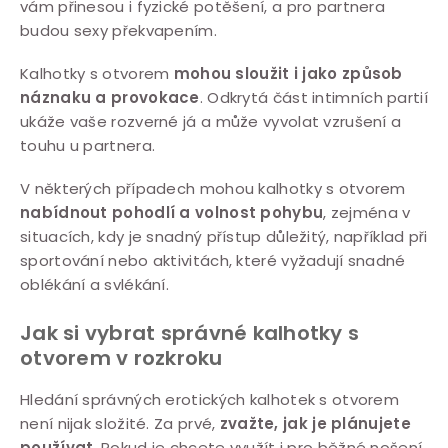
vám přinesou i fyzické potěšení, a pro partnera
budou sexy překvapením.
Kalhotky s otvorem
mohou sloužit i jako způsob
náznaku a provokace
. Odkrytá část intimních partií
ukáže vaše rozverné já a může vyvolat vzrušení a
touhu u partnera.
V některých případech mohou kalhotky s otvorem
nabídnout pohodlí a volnost pohybu
, zejména v
situacích, kdy je snadný přístup důležitý, například při
sportování nebo aktivitách, které vyžadují snadné
oblékání a svlékání.
Jak si vybrat správné kalhotky s
otvorem v rozkroku
Hledání správných erotických kalhotek s otvorem
není nijak složité. Za prvé,
zvažte, jak je plánujete
používat
. Pokud je chcete využít i pro běžné nošení,