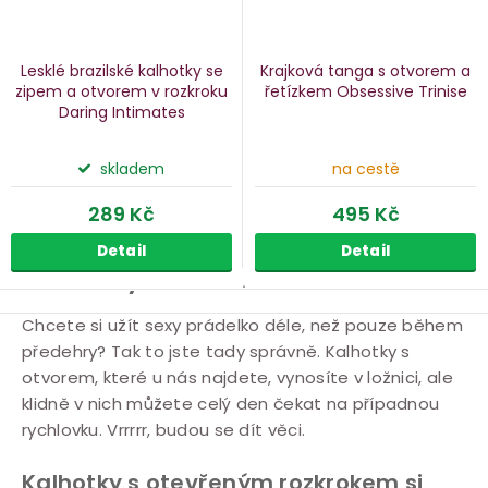
Lesklé brazilské kalhotky se
Krajková tanga s otvorem a
zipem a otvorem v rozkroku
řetízkem Obsessive Trinise
Daring Intimates
skladem
na cestě
289 Kč
495 Kč
Detail
Detail
Kalhotky s otvorem
O
Chcete si užít sexy prádelko déle, než pouze během
předehry? Tak to jste tady správně. Kalhotky s
v
otvorem, které u nás najdete, vynosíte v ložnici, ale
l
klidně v nich můžete celý den čekat na případnou
á
rychlovku. Vrrrrr, budou se dít věci.
d
a
Kalhotky s otevřeným rozkrokem si