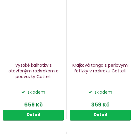
Vysoké kalhotky s
Krajková tanga s perlovými
otevřeným rozkrokem a
řetízky v rozkroku Cottelli
podvazky Cottelli
skladem
skladem
659 Kč
359 Kč
Detail
Detail