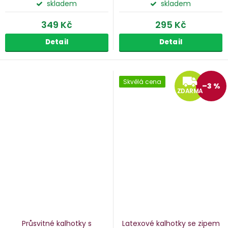
skladem
skladem
349 Kč
295 Kč
Detail
Detail
Z
Skvělá cena
–3 %
ZDARMA
Průsvitné kalhotky s
Latexové kalhotky se zipem