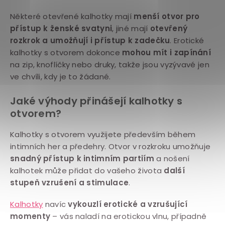
Některé otevřené kalhotky mají
menší otvor pro
přístup k ženské svatyni
, jiné mají
otevřený
rozkrok a umožňují i přístup k zadečku
. Erotické
kalhotky s otvorem dokonce
mohou mít i zapínání
na zip, knoflíčky nebo druky, takže jsou vyzývavé jen
ve chvíli, kdy je to žádané.
Jaké výhody přinášejí kalhotky s
otvorem?
Kalhotky s otvorem využijete především během
intimních her a předehry. Otvor v rozkroku umožňuje
snadný přístup k intimním partiím
a nošení
kalhotek může přidat do vašeho života
další
stupeň vzrušení a stimulace
.
Kalhotky
navíc
vykouzlí erotické a vzrušující
momenty
– vás naladí na erotickou vlnu, případně