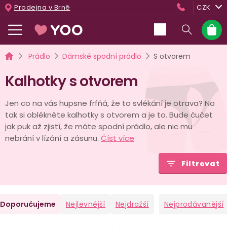
Přejít
Prodejna v Brně
CZK
na
obsah
Nákup
košík
Domů
Prádlo
Dámské spodní prádlo
S otvorem
Kalhotky s otvorem
Jen co na vás hupsne frfňá, že to svlékání je otrava? No
tak si oblékněte kalhotky s otvorem a je to. Bude čučet
jak puk až zjistí, že máte spodní prádlo, ale nic mu
nebrání v lízání a zásunu.
Číst více
Filtrovat
Ř
Doporučujeme
Nejlevnější
Nejdražší
Nejprodávanější
a