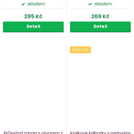
skladem
skladem
295 Kč
269 Kč
Detail
Detail
PLUS SIZE
Průsvitná tanga s otvorem v
Krajkové kalhotky s perlovým