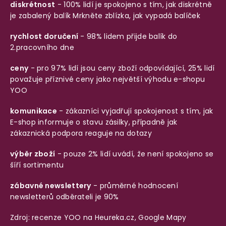
diskrétnost
- 100% lidí je spokojeno s tím, jak diskrétně
je zabalený balík
Mrkněte zblízka, jak vypadá balíček
rychlost doručení
- 98% lidem přijde balík do
2.pracovního dne
ceny
- pro 97% lidí jsou ceny zboží odpovídající, 25% lidí
považuje příznivé ceny jako největší výhodu e-shopu
YOO
komunikace
- zákazníci vyjadřují spokojenost s tím, jak
E-shop informuje o stavu zásilky, případně jak
zákaznická podpora reaguje na dotazy
výběr zboží
- pouze 2% lidí uvádí, že není spokojeno se
šíří sortimentu
zábavné newslettery
- průměrné hodnocení
newsletterů odběrateli je 90%
Zdroj: recenze YOO na
Heureka.cz
,
Google Mapy