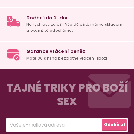
Z
á
TAJNÉ TRIKY PRO BOŽÍ
p
SEX
a
t
í
Odebírat