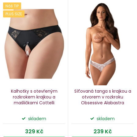
V
Náš TIP
e
ý
PLUS SIZE
n
p
i
p
s
p
o
r
d
o
u
d
k
u
Kalhotky s otevřeným
Síťovaná tanga s krajkou a
k
rozkrokem
krajkou a
otvorem v rozkroku
mašličkami Cottelli
Obsessive Alabastra
ů
t
ů
skladem
skladem
329 Kč
239 Kč