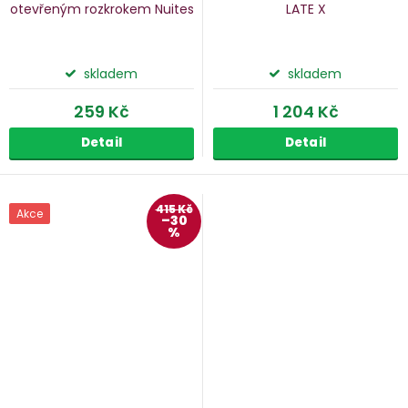
otevřeným rozkrokem Nuites
LATE X
skladem
skladem
259 Kč
1 204 Kč
Detail
Detail
415 Kč
Akce
–30
%