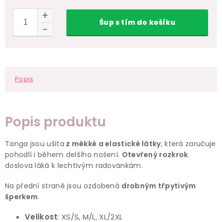
Šup
s tím
do košíku
Popis
Popis produktu
Tanga jsou ušita
z měkké a elastické látky
, která zaručuje
pohodlí i během delšího nošení.
O
tevřený rozkrok
doslova láká k lechtivým radovánkám.
Na přední straně jsou ozdobená
drobným třpytivým
šperkem
.
Velikost
: XS/S, M/L, XL/2XL