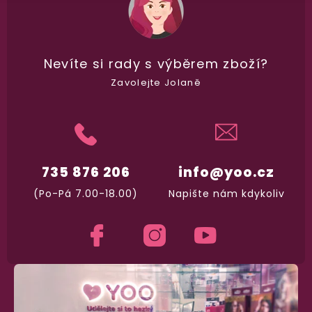
Garance vrácení peněz
Nevíte si rady
s výběrem zboží?
Máte
30 dní
na bezplatné vrácení zboží
Zavolejte Jolaně
735 876 206
info@yoo.cz
(Po-Pá 7.00-18.00)
Napište nám kdykoliv