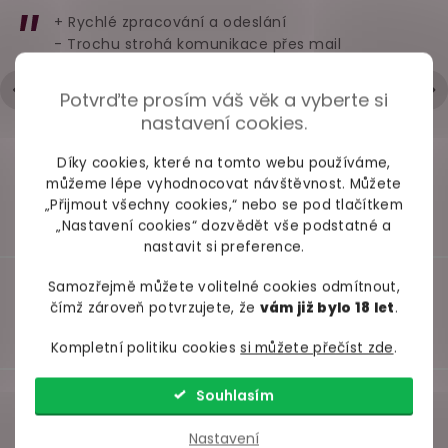
límečkem a
rozkroku C
otvorem v rozkroku
+ Rychlé zpracování a odeslání
- Trochu strohá komunikace přes mail
skladem
skladem
skl
Hodnocení obchodu je 5 z 5 hvězdiček.
|
6.5.2026
299 Kč
329 Kč
359 
Potvrďte prosím váš věk a vyberte si
nastavení cookies.
Do košíku
Detail
Deta
Díky cookies, které na tomto webu používáme,
můžeme lépe vyhodnocovat návštěvnost. Můžete
„Přijmout všechny cookies,“ nebo se pod tlačítkem
„Nastavení cookies“ dozvědět vše podstatné a
nastavit si preference.
Samozřejmě můžete volitelné cookies odmítnout,
čímž zároveň potvrzujete, že
vám již bylo 18 let
.
Kompletní politiku cookies
si můžete přečíst zde
.
Souhlasím
Nastavení