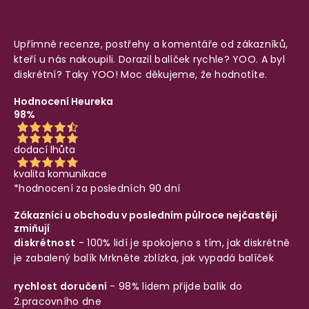
Upřímné recenze, postřehy a komentáře od zákazníků,
kteří u nás nakoupili. Dorazil balíček rychle? YOO. A byl
diskrétní? Taky YOO! Moc děkujeme, že hodnotíte.
Hodnocení Heureka
98%
dodací lhůta
kvalita komunikace
*hodnocení za posledních 90 dní
Zákazníci u obchodu v posledním půlroce nejčastěji
zmiňují
diskrétnost
- 100% lidí je spokojeno s tím, jak diskrétně
je zabalený balík
Mrkněte zblízka, jak vypadá balíček
rychlost doručení
- 98% lidem přijde balík do
2.pracovního dne