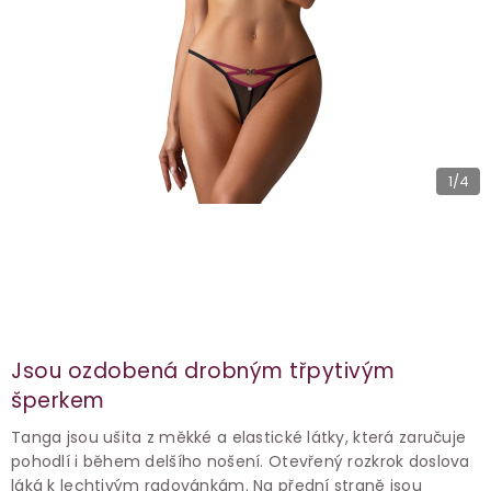
1
/4
Jsou ozdobená drobným třpytivým
šperkem
Tanga jsou ušita z měkké a elastické látky, která zaručuje
pohodlí i během delšího nošení. Otevřený rozkrok doslova
láká k lechtivým radovánkám. Na přední straně jsou