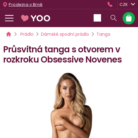
Přejít
Prodejna v Brně
CZK
na
obsah
Nákup
košík
Domů
Prádlo
Dámské spodní prádlo
Tanga
Průsvitná tanga s otvorem v
rozkroku Obsessive Novenes