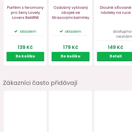
Zákazníci často přidávají
Parfém s feromony
Ozdobný vyšívaný
Dlouhé s
pro ženy Lovely
obojek se
návleky n
Lovers BeMINE
štrasovými kamínky
VZOREK, 2 ml
Cottelli
skladem
skladem
do