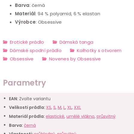
Barva
: černá
Materiál
: 94 % polyamid, 6 % elastan
Výrobce
: Obsessive
Erotické prádlo
Dámská tanga
Dámské spodní prádlo
Kalhotky s otvorem
Obsessive
Novenes by Obsessive
Parametry
EAN
:
Zvolte variantu
Velikosti prádla
:
XS
,
S
,
M
,
L
,
XL
,
XXL
Materiál prádla
:
elastické
,
umělé vlákno
,
průsvitný
Barva
:
černá
Vlastnosti
:
průhledný, průsvitný