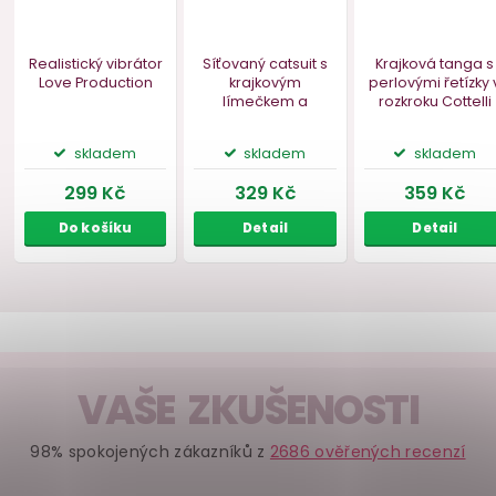
139 Kč
179 Kč
149 
Do košíku
Do košíku
Deta
VAŠE ZKUŠENOSTI
98% spokojených zákazníků z
2686 ověřených recenzí
Realistický vibrátor
Síťovaný catsuit s
Krajková 
Love Production
krajkovým
perlovými ř