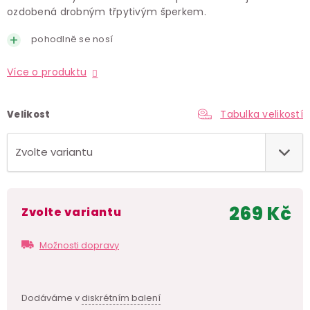
ozdobená drobným třpytivým šperkem.
pohodlně se nosí
Více o produktu
Tabulka velikostí
Velikost
269 Kč
Zvolte variantu
Měr
cen
Možnosti dopravy
Dodáváme v
diskrétním balení