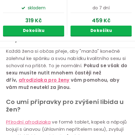
skladem
do 7 dní
319 Kč
459 Kč
Do košíku
Do košíku
Zvýšení libida u žen
O
Každá žena si občas přeje, aby "manža" konečně
zalehnul ke spánku a svou nabídku kvalitního sexu si
v
schoval na příště. To je normální.
Pokud se však do
l
sexu musíte nutit mnohem častěji než
á
dřív,
afrodiziaka pro ženy
vám pomohou, aby
d
vám muž neutekl za jinou.
a
c
Co umí přípravky pro zvýšení libida u
í
žen?
p
Přírodní afrodiziaka
ve formě tablet, kapek a nápojů
r
bojují s únavou (úhlavním nepřítelem sexu), zvyšují
v