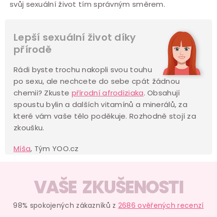
svůj sexuální život tím správným směrem.
Lepší sexuální život díky
přírodě
Rádi byste trochu nakopli svou touhu
po sexu, ale nechcete do sebe cpát žádnou
chemii? Zkuste
přírodní afrodiziaka
. Obsahují
spoustu bylin a dalších vitamínů a minerálů, za
které vám vaše tělo poděkuje. Rozhodně stojí za
zkoušku.
Míša
, Tým YOO.cz
VAŠE ZKUŠENOSTI
98% spokojených zákazníků z
2686 ověřených recenzí