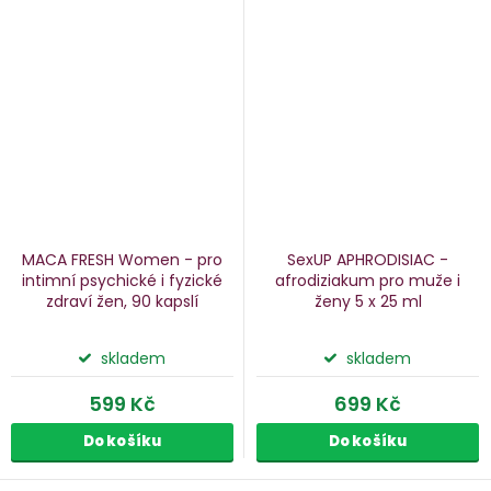
MACA FRESH Women - pro
SexUP APHRODISIAC -
intimní
psychické i fyzické
afrodiziakum pro muže i
zdraví žen, 90 kapslí
ženy
5 x 25 ml
skladem
skladem
599 Kč
699 Kč
Do košíku
Do košíku