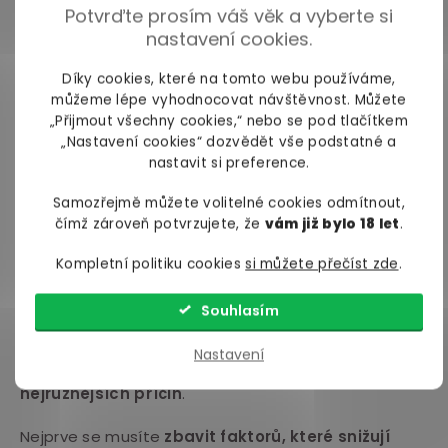
Potvrďte prosím váš věk a vyberte si
výběru afrodiziaka,
můžete se poradit s lékařem
nastavení cookies.
nebo sexuologem
. Odborník vám poskytne přesné
informace o bezpečnosti a účinnosti různých
Díky cookies, které na tomto webu používáme,
produktů přímo pro vás.
můžeme lépe vyhodnocovat návštěvnost. Můžete
„Přijmout všechny cookies,“ nebo se pod tlačítkem
TIP
: Afrodiziaka pro ženy slouží pro zvýšení chuti na
„Nastavení cookies“ dozvědět vše podstatné a
sex. Pokud chcete zvýšit svoji atraktivitu pro opačné
nastavit si preference.
pohlaví, mrkněte se na
feromony pro ženy
.
Samozřejmě můžete volitelné cookies odmítnout,
čímž zároveň potvrzujete, že
vám již bylo 18 let
.
Jak zvýšit chuť na sex?
Kompletní politiku cookies
si můžete přečíst zde
.
Pokud nedostatečná chuť na sex začíná ovlivňovat
váš sexuální život a ohrožovat vztah, je potřeba s
Souhlasím
tím začít něco dělat. Je ale důležité si uvědomit, že
ani
přípravky na ženské libido nejsou všemocné
,
Nastavení
protože
snížená chuť sex může mít řadu
nejrůznějších příčin
.
Nejprve se musíte
zbavit faktorů, které snižují