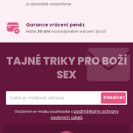
Z
á
TAJNÉ TRIKY PRO BOŽÍ
p
SEX
a
t
í
Odebírat
podmínkami ochrany
Vložením e-mailu souhlasíte s
osobních údajů