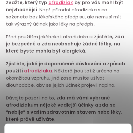
Zvažte, který typ
afrodiziak
by pro vás mohl být
nejvhodnější
. Např. přírodní afrodiziaka sice
seženete bez lékařského předpisu, ale nemusí mít
tak výrazný účinek jako léky na předpis.
Před použitím jakéhokoli afrodiziaka si
zjistěte, zda
je bezpečné a zda neobsahuje žádné látky, na
které byste mohla být alergická
.
Zjistěte, jaké je doporučené dávkování a způsob
použití
afrodiziaka
. Některá jsou totiž určena na
okamžitou vzpruhu, jiná zase musíte užívat
dlouhodobě, aby se jejich účinek projevil naplno.
Dávejte pozor i na to,
zda má vámi vybrané
afrodiziakum nějaké vedlejší účinky
a
zda se
“nebije” s vaším zdravotním stavem nebo léky,
které právě užíváte
.
Pokud máte pochybnosti nebo obavy ohledně