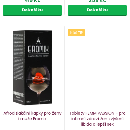
419 Kč
259 Kč
Do košíku
Do košíku
Náš TIP
Afrodiziakální kapky pro ženy
Tablety FEMM PASSION - pro
i muže Eromix
intimní zdraví žen
zvýšení
libida a lepší sex