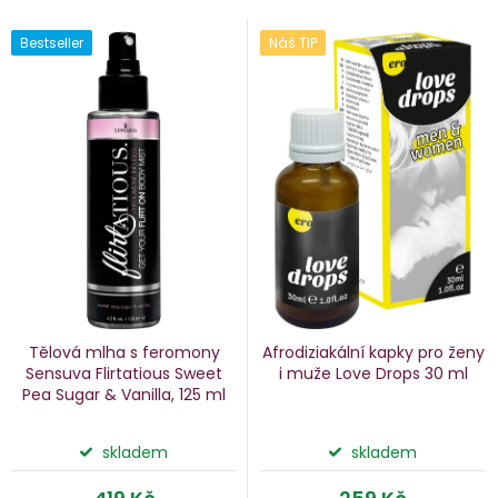
V
Bestseller
Náš TIP
e
ý
n
p
i
p
s
p
o
r
d
o
u
d
k
u
Tělová mlha s feromony
Afrodiziakální kapky pro ženy
k
Sensuva Flirtatious Sweet
i muže Love Drops
30 ml
Pea
Sugar & Vanilla, 125 ml
ů
t
ů
skladem
skladem