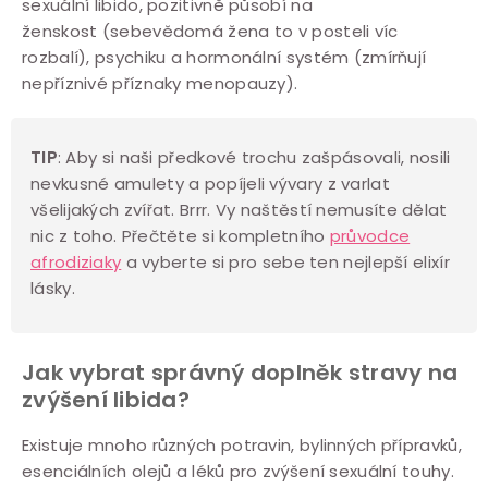
sexuální libido, pozitivně působí na
k
ženskost (sebevědomá žena to v posteli víc
y
rozbalí), psychiku a hormonální systém (zmírňují
v
nepříznivé příznaky menopauzy).
ý
p
TIP
:
Aby si naši předkové trochu zašpásovali, nosili
i
nevkusné amulety a popíjeli vývary z varlat
s
všelijakých zvířat.
Brrr.
Vy naštěstí nemusíte dělat
u
nic z toho. Přečtěte si kompletního
průvodce
afrodiziaky
a vyberte si pro sebe ten nejlepší elixír
lásky.
Jak vybrat správný doplněk stravy na
zvýšení libida?
Existuje mnoho různých potravin, bylinných přípravků,
esenciálních olejů a léků pro zvýšení sexuální touhy.