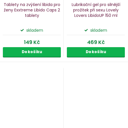
Tablety na zvýšení libida pro
Lubrikační gel pro silnější
ženy Exxtreme Libido Caps
2
prožitek při sexu Lovely
tablety
Lovers LibidoUP
150 ml
skladem
skladem
149 Kč
469 Kč
Do košíku
Do košíku