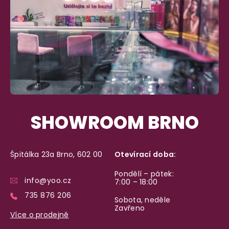
a okamžitě odesíláme.
Garance vrácení peněz
Máte
30 dní
na bezplatné vrácení zboží
SHOWROOM BRNO
Špitálka 23a Brno, 602 00
Otevírací doba:
Pondělí – pátek:
info@yoo.cz
7:00 – 18:00
735 876 206
Sobota, neděle
Zavřeno
Více o prodejně