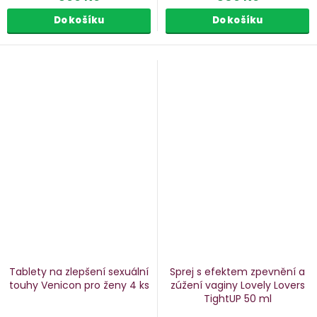
Do košíku
Do košíku
Tablety na zlepšení sexuální
Sprej s efektem zpevnění a
touhy Venicon pro ženy
4 ks
zúžení vaginy Lovely Lovers
TightUP
50 ml