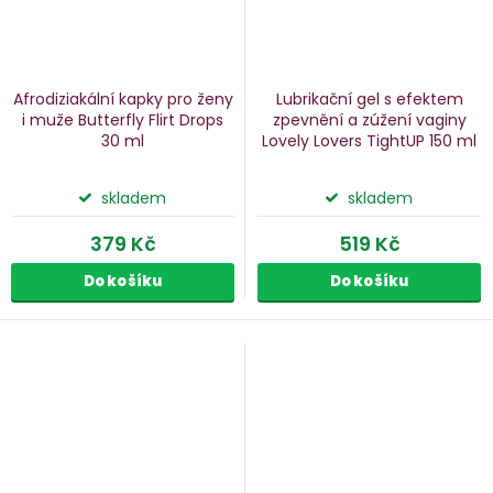
Afrodiziakální kapky pro ženy
Lubrikační gel s efektem
i muže Butterfly Flirt Drops
zpevnění a zúžení vaginy
30 ml
Lovely Lovers TightUP
150 ml
skladem
skladem
379 Kč
519 Kč
Do košíku
Do košíku