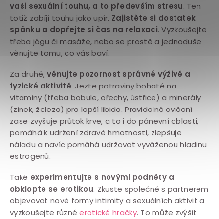
vaši sexuální touhu, a to především stresu
. Ten
totiž zabíjí touhu jako upír.
Zajistěte si dostatek
spánku a dopřejte si čas na relaxaci
. Vyzkoušejte
třeba jógu či masáže, nebo se prostě a jednoduše
věnujte tomu, co vás baví.
Za druhé,
věnujte pozornost správné výživě a
fyzické aktivitě
. Jezte potraviny bohaté na
vitaminy (třeba bobule, ořechy, ústřice) a minerály
(zinek, železo) pro lepší libido. Pravidelné cvičení
zase zvyšuje průtok krve, a to i do pánevní oblasti,
pomáhá k udržení zdravé hmotnosti, zlepšuje
náladu a navíc pomáhá udržovat vyváženou hladinu
estrogenů.
Také
experimentujte s novými podněty a
obklopte se erotikou
. Zkuste společně s partnerem
objevovat nové formy intimity a sexuálních aktivit a
vyzkoušejte různé
erotické hračky
. To může zvýšit