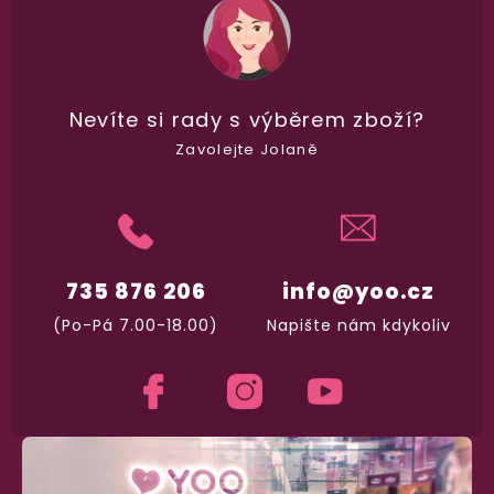
Nevíte si rady
s výběrem zboží?
Zavolejte Jolaně
98% spokojenost
dle
recenzí ověřených zakazníků
na Heuréce
735 876 206
info@yoo.cz
100% diskrétní balení
(Po-Pá 7.00-18.00)
Napište nám kdykoliv
Nikdo nepozná, co jste si objednali. Mrkněte,
j
vypadá balíček
.
Dodání do 2. dne
Na rychlosti záleží! Vše důležité máme sklade