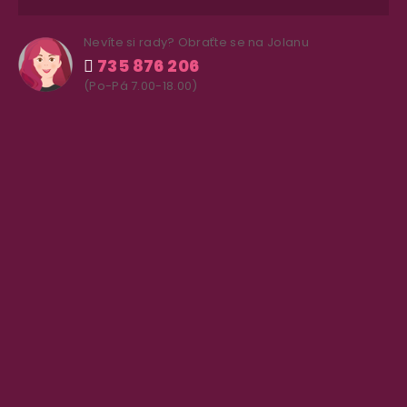
Nevíte si rady? Obraťte se na Jolanu
735 876 206
(Po-Pá 7.00-18.00)