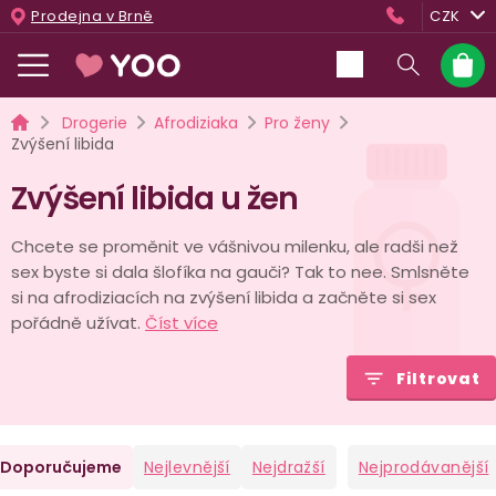
Přejít
Prodejna v Brně
CZK
na
obsah
Nákup
košík
Domů
Drogerie
Afrodiziaka
Pro ženy
Zvýšení libida
Zvýšení libida u žen
Chcete se proměnit ve vášnivou milenku, ale radši než
sex byste si dala šlofíka na gauči? Tak to nee. Smlsněte
si na afrodiziacích na zvýšení libida a začněte si sex
pořádně užívat.
Číst více
Filtrovat
Ř
Doporučujeme
Nejlevnější
Nejdražší
Nejprodávanější
a