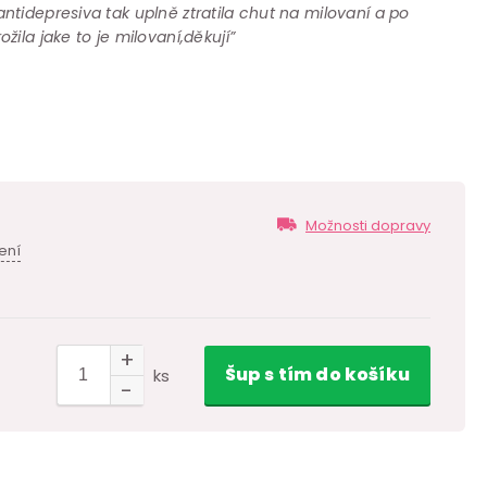
tidepresiva tak uplně ztratila chut na milovaní a po
ila jake to je milovaní,děkují”
Možnosti dopravy
ení
Šup
s tím
do košíku
ks