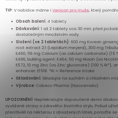
TIP
: V nabídce máme i
Venicon pro muže
, který pomáh
Obsah balení
: 4 tablety
Dávkování
: 1 až 2 tablety cca 30 min. před
požad
dostatečným množstvím vody
Složení (ve 2 tabletách)
: 600 mg Korean ginsen
root extract 2:1 (Lepidium meyenii), 300 mg Tribulus
E460, 116 mg Calcium (as calcium carbonate) (15 % 
E466, bulking agent: E464, 50 mg Niacin (as Nicoti
E572, 10 mg Zinc (as Zinc gluconate) (100 % RI*), an
enhancer: E1518. *RI = Reference intake
Skladování
: Skladujte na suchém a chladném mís
Výrobce
: Cobeco Pharma (Nizozemsko)
UPOZORNĚNÍ
: Nepřekračujte doporučené denní dávková
vyvážené stravy a zdravého životního stylu. Pokud užívá
přecitlivělí na některou z obsažených látek, poraďte se