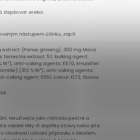
á zlepšovat erekci.
ovaným nástupem účinku
, zapít
g extract (Panax ginseng), 300 mg Maca
 terrestris extract 5:1, bulking agent:
RI*), anti-caking agents: E570, Emulsifier:
namide) (313 % RI*), anti-caking agents:
ti-caking agent: E551, colour: E172, flavour
tě.
ní. Neužívejte jako náhradu pestré a
te nějaké léky či doplňky stravy nebo jste
 o vhodnosti užívání přípravku s lékařem.