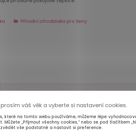
ujte při běžné pokojové teplotě.
aka
Přírodní afrodiziaka pro ženy
pšení sexuální touhy Venicon pro ženy, 4 ks
 doporučuje
 prosím váš věk a vyberte si nastavení cookies.
nedoporučuje
es, které na tomto webu používáme, můžeme lépe vyhodnocov
t. Můžete „Přijmout všechny cookies,“ nebo se pod tlačítkem „
zvědět vše podstatné a nastavit si preference.
y mohou pouze zákazníci, kteří si tento
produkt opravdu zak