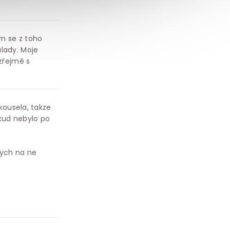
em se z toho
álady. Moje
ozřejmě s
kousela, takze
okud nebylo po
 bych na ne