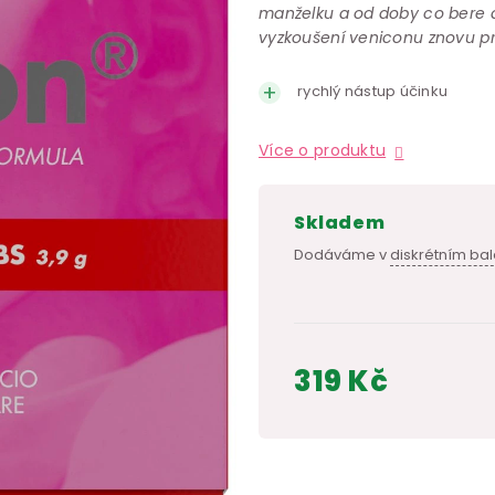
manželku a od doby co bere an
vyzkoušení veniconu znovu prož
rychlý nástup účinku
Více o produktu
skladem
Dodáváme v
diskrétním bal
319 Kč
Měrná
cena: