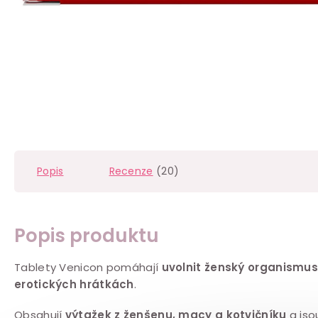
Popis
Recenze
(20)
Popis produktu
Tablety Venicon pomáhají
uvolnit ženský organismus
erotických hrátkách
.
Obsahují
výtažek z ženšenu, macy a kotvičníku
a js