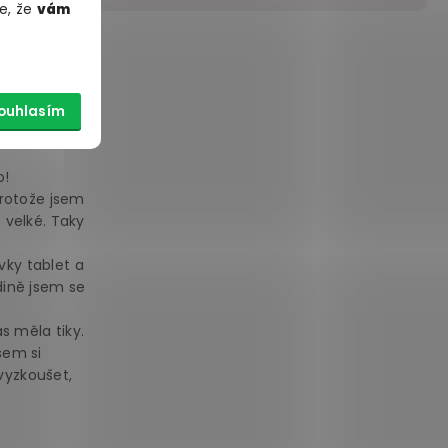
e, že
vám
 vejde do
ouhlasím
e v kanceláři
o!
protože jsem
 velké. Taky
vky tablet a
dině jsem se
s měla tiky.
sem si
vyzkoušet,