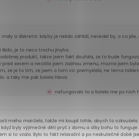
e maly a diskretni. kdyby je nekdo zahlidl, nevedel by, o co jde,
 libilo, je to neco trochu jinyho.
podobnej produkt, takze jsem fakt doufala, ze to bude fungova
iny pred sexem a necitila jsem zadnou zmenu, mozna jsem byl
im, ze je to tim, ze jsem o tom vic premyslela, ne tema table
lo. a taky me pak bolela hlava.
nefungovalo to a bolela me po nich 
sti mého manžela, takže mi koupil tohle, abych to ozkoušela
 když byly výjimečně děti pryč z domu a díky bohu to funguje. 
sem si to vzala. Bylo to fakt relaxační a po neskutečné době jse