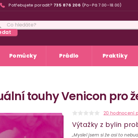
Potřebujete poradit?
735 876 206
(Po–Pá 7.00–18.00)
edat
Pomůcky
Prádlo
Praktiky
uální touhy Venicon pro 
20 hodnocení 
Výtažky z bylin pr
„Myslel jsem si že asi to nebu