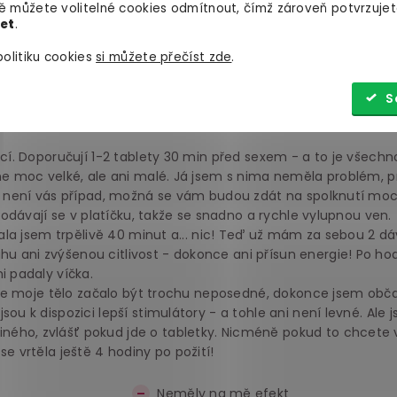
 můžete volitelné cookies odmítnout, čímž zároveň potvrzujet
let
.
Negativní
(7)
olitiku cookies
si můžete přečíst zde
.
lní touhy se dodává v malé velice diskrétní krabičce, která se
S
křičí sex, takže nikdo vás nebude podezřívat, když je vytáhnet
kcí. Doporučují 1-2 tablety 30 min před sexem - a to je všechn
 ne moc velké, ale ani malé. Já jsem s nima neměla problém, 
to není vás případ, možná se vám budou zdát na spolknutí moc
 Dodávají se v platíčku, takže se snadno a rychle vylupnou ven.
ekala jsem trpělivě 40 minut a... nic! Teď už mám za sebou 2 dá
u ani zvýšenou citlivost - dokonce ani přísun energie! Po ho
i padaly víčka.
l, že moje tělo začalo být trochu neposedné, dokonce jsem obča
ou k dispozici lepší stimulátory - a tohle ani není levné. Ale j
ého, zvlášť pokud jde o tabletky. Nicméně pokud to chcete 
se vrtěla ještě 4 hodiny po požití!
Neměly na mě efekt