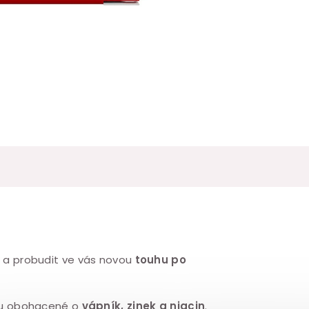
a probudit ve vás novou
touhu po
ou obohacené o
vápník, zinek a niacin
.