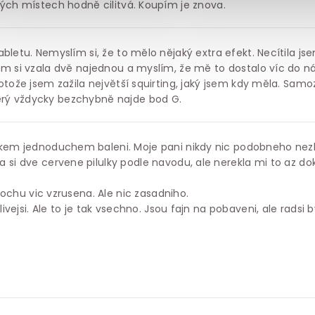
tých místech hodně cilitvá. Koupím je znova.
bletu. Nemyslím si, že to mělo nějaký extra efekt. Necítila js
em si vzala dvě najednou a myslím, že mě to dostalo víc do n
otože jsem zažila největší squirting, jaký jsem kdy měla. Sam
rý vždycky bezchybně najde bod G.
ezkem jednoduchem baleni. Moje pani nikdy nic podobneho nez
a si dve cervene pilulky podle navodu, ale nerekla mi to az d
Trochu vic vzrusena. Ale nic zasadniho.
ilivejsi. Ale to je tak vsechno. Jsou fajn na pobaveni, ale radsi