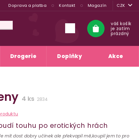
Doprava a platba
Kontakt
Magazín
CZK
váš košík
je zatím
Nákupní
prázdný
košík
Drogerie
Doplňky
Akce
ženy
4 ks
2834
produktu
obudí touhu po erotických hrách
de mit dost dobry učinek ale překvapil mě,koupil jem to pro