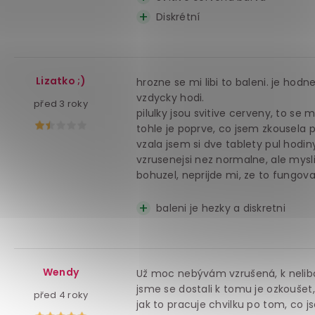
Diskrétní
Lizatko ;)
hrozne se mi libi to baleni. je hodn
vzdycky hodi.
před 3 roky
pilulky jsou svitive cerveny, to se mi
tohle je poprve, co jsem zkousela 
vzala jsem si dve tablety pul hod
vzrusenejsi nez normalne, ale mysl
bohuzel, neprijde mi, ze to fungova
baleni je hezky a diskretni
Wendy
Už moc nebývám vzrušená, k nelibo
jsme se dostali k tomu je ozkoušet,
před 4 roky
jak to pracuje chvilku po tom, co j