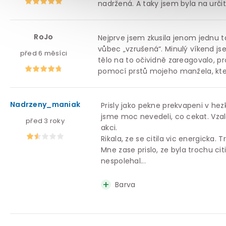
nadržená. A taky jsem byla na urči
RoJo
Nejprve jsem zkusila jenom jednu ta
vůbec „vzrušená“. Minulý víkend js
před 6 měsíci
tělo na to očividně zareagovalo, pr
pomocí prstů mojeho manžela, kte
Nadrzeny_maniak
Prisly jako pekne prekvapeni v h
jsme moc nevedeli, co cekat. Vzal
před 3 roky
akci.
Rikala, ze se citila vic energicka. 
Mne zase prislo, ze byla trochu cit
nespolehal...
Barva