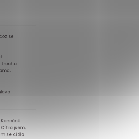
 coz se
t.
a trochu
tama.
hlava
. Konečně
Cítila jsem,
m se cítila