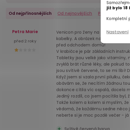
Samozřejmě
již bylo 18 
Od nejpřínosnějších
Od nejnovějších
Pozitivní
(12)
Kompletní p
Petra Marie
Nastavení
Venicon pro ženy na zlepšení sexuá
kabelky. A obrázek na vrchu taky ne
před 2 roky
před odchodem domů!
V krabičce je pár základních instru
Tabletky jsou velké jako vitamíny,
zvyklá brát různé léky, ale pokud 
jsou svítivě červené, to se mi líbí!
Když jsem si vzala první pilulku, č
obávám se, že necítím žádnou touh
dokonce cítila víc ospalá, docela m
Jediný rozdíl, co jsem pocítila by
Takže kolem a kolem si myslím, že js
vědomá, že každému sedne něco jin
neberte si je moc pozdě večer - já 
Svítivě červená barva