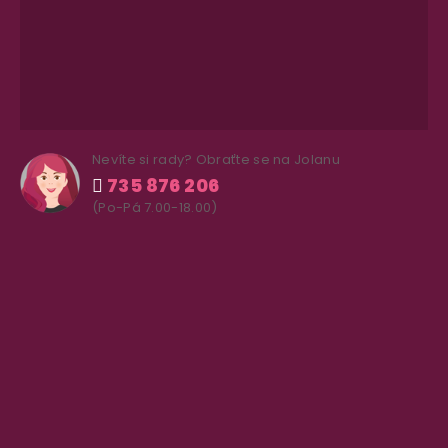
Nevíte si rady? Obraťte se na Jolanu
735 876 206
(Po-Pá 7.00-18.00)