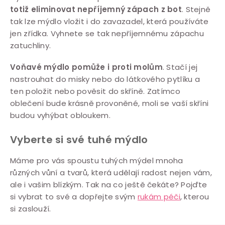
totiž eliminovat nepříjemný zápach z bot
. Stejně
tak lze mýdlo vložit i do zavazadel, která používáte
jen zřídka. Vyhnete se tak nepříjemnému zápachu
zatuchliny.
Voňavé mýdlo pomůže i proti molům
. Stačí jej
nastrouhat do misky nebo do látkového pytlíku a
ten položit nebo pověsit do skříně. Zatímco
oblečení bude krásně provoněné, moli se vaší skříni
budou vyhýbat obloukem.
Vyberte si své tuhé mýdlo
Máme pro vás spoustu tuhých mýdel mnoha
různých vůní a tvarů, která udělají radost nejen vám,
ale i vašim blízkým. Tak na co ještě čekáte? Pojďte
si vybrat to své a dopřejte svým
rukám péči
, kterou
si zaslouží.