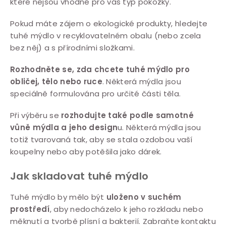
které nejsou vhodné pro váš typ pokožky.
Pokud máte zájem o ekologické produkty, hledejte
tuhé mýdlo v recyklovatelném obalu (nebo zcela
bez něj) a s přírodními složkami.
Rozhodněte se, zda chcete tuhé mýdlo pro
obličej, tělo nebo ruce
. Některá mýdla jsou
speciálně formulována pro určité části těla.
Při výběru se
rozhodujte také podle samotné
vůně mýdla a jeho design
u. Některá mýdla jsou
totiž tvarovaná tak, aby se stala ozdobou vaší
koupelny nebo aby potěšila jako dárek.
Jak skladovat tuhé mýdlo
Tuhé mýdlo by mělo být
uloženo v suchém
prostředí
, aby nedocházelo k jeho rozkladu nebo
měknutí a tvorbě plísní a bakterií. Zabraňte kontaktu