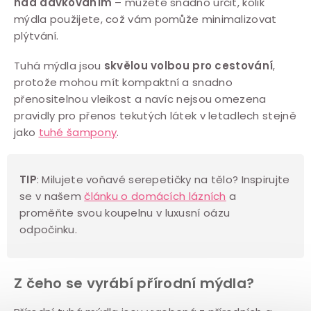
nad dávkováním
– můžete snadno určit, kolik
mýdla použijete, což vám pomůže minimalizovat
plýtvání.
Tuhá mýdla jsou
skvělou volbou pro cestování
,
protože mohou mít kompaktní a snadno
přenositelnou vleikost a navíc nejsou omezena
pravidly pro přenos tekutých látek v letadlech stejně
jako
tuhé šampony
.
TIP
: Milujete voňavé serepetičky na tělo? Inspirujte
se v našem
článku o domácích lázních
a
proměňte svou koupelnu v luxusní oázu
odpočinku.
Z čeho se vyrábí přírodní mýdla?