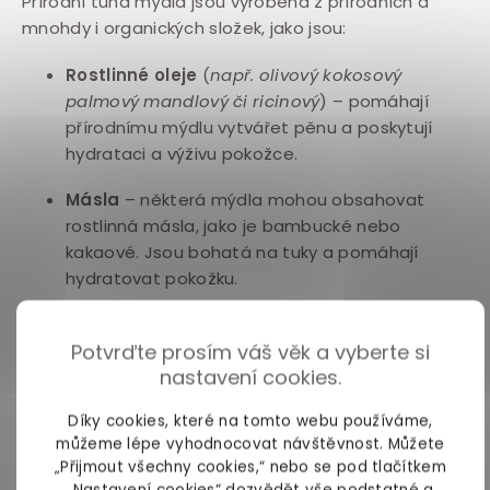
Přírodní tuhá mýdla jsou vyrobená z přírodních a
mnohdy i organických složek, jako jsou:
Rostlinné oleje
(
např. olivový kokosový
palmový mandlový či ricinový
) – pomáhají
přírodnímu mýdlu vytvářet pěnu a poskytují
hydrataci a výživu pokožce.
Másla
– některá mýdla mohou obsahovat
rostlinná másla, jako je bambucké nebo
kakaové. Jsou bohatá na tuky a pomáhají
hydratovat pokožku.
Éterické oleje
(
z různých rostlin, například
Potvrďte prosím váš věk a vyberte si
levandule, citronu, máty nebo tea tree
) –
nastavení cookies.
navoní mýdlo a mohou mít aromaterapeutický
účinek na vaši mysl.
Díky cookies, které na tomto webu používáme,
můžeme lépe vyhodnocovat návštěvnost. Můžete
Byliny a extrakty
– některá přírodní mýdla
„Přijmout všechny cookies,“ nebo se pod tlačítkem
obsahují byliny, květiny a extrakty z rostlin,