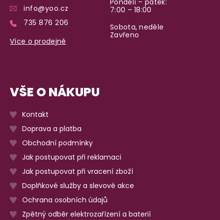
Pondělí – pátek:
Garance vrácení peněz
info@yoo.cz
7:00 – 18:00
Máte
30 dní
na bezplatné vrácení zboží
735 876 206
Sobota, neděle
Zavřeno
Více o prodejně
VŠE O NÁKUPU
Kontakt
Doprava a platba
Obchodní podmínky
Jak postupovat při reklamaci
Jak postupovat při vracení zboží
Doplňkové služby a slevové akce
Ochrana osobních údajů
Zpětný odběr elektrozařízení a baterií