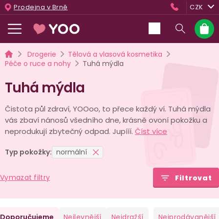
Přejít
Prodejna v Brně
CZK
na
obsah
Nákup
košík
Domů
Drogerie
Tělová a vlasová kosmetika
Péče o ruce a nohy
Tuhá mýdla
Tuhá mýdla
Čistota půl zdraví, YOOoo, to přece každý ví. Tuhá mýdla
vás zbaví nánosů všedního dne, krásně ovoní pokožku a
neprodukují zbytečný odpad. Jupííí.
Číst více
Typ pokožky:
normální
Vymazat filtry
Filtrovat
Ř
Doporučujeme
Nejlevnější
Nejdražší
Nejprodávanější