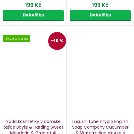
199 Kč
199 Kč
Do košíku
Do košíku
Skvělá cena
–10 %
Sada kosmetiky v dámské
Luxusní tuhé mýdlo English
tašce Baylis & Harding Sweet
Soap Company Cucumber
Mandarin & Grapefruit
& Watermelon
okurka a