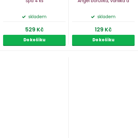
Spa
4 ks
Angel
borůvka, vanilka a
mandarinka, 190 g
skladem
skladem
529 Kč
129 Kč
Do košíku
Do košíku