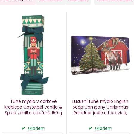
a
V
e
ý
n
p
i
p
s
p
o
r
d
o
u
d
k
u
Tuhé mýdlo v dárkové
Luxusní tuhé mýdlo English
k
krabičce Castelbel Vanilla &
Soap Company Christmas
Spice
vanilka a koření, 150 g
Reindeer
jedle a borovice,
ů
t
190 g
ů
skladem
skladem