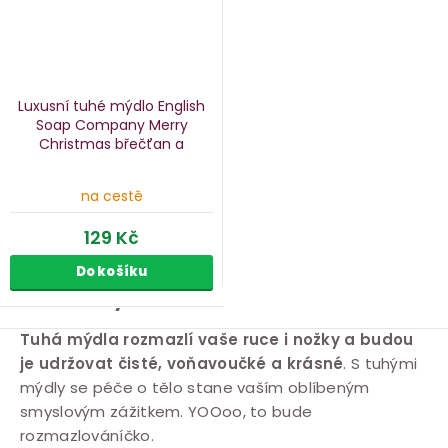
Luxusní tuhé mýdlo English
Soap Company Merry
Christmas
břečťan a
cesmína, 190 g
na cestě
129 Kč
Do košíku
Tuhá mýdla
O
Tuhá mýdla rozmazlí vaše ruce i nožky a budou
je udržovat čisté, voňavoučké a krásné
. S tuhými
v
mýdly se péče o tělo stane vaším oblíbeným
l
smyslovým zážitkem. YOOoo, to bude
á
rozmazlováníčko.