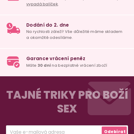
Z
á
TAJNÉ TRIKY PRO BOŽÍ
p
SEX
a
t
í
Odebírat