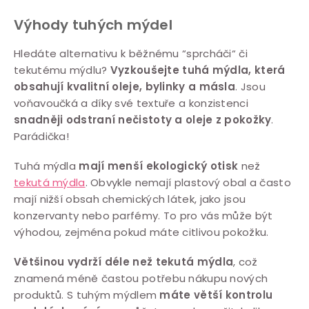
d
a
Výhody tuhých mýdel
c
Hledáte alternativu k běžnému “sprcháči“ či
í
tekutému mýdlu?
Vyzkoušejte tuhá mýdla, která
p
obsahují kvalitní oleje, bylinky a másla
. Jsou
r
voňavoučká a díky své textuře a konzistenci
v
snadněji odstraní nečistoty a oleje z pokožky
.
k
Parádička!
y
v
Tuhá mýdla
mají menší ekologický otisk
než
tekutá mýdla
. Obvykle nemají plastový obal a často
ý
mají nižší obsah chemických látek, jako jsou
p
konzervanty nebo parfémy. To pro vás může být
i
výhodou, zejména pokud máte citlivou pokožku.
s
u
Většinou vydrží déle než tekutá mýdla
, což
znamená méně častou potřebu nákupu nových
produktů. S tuhým mýdlem
máte větší kontrolu