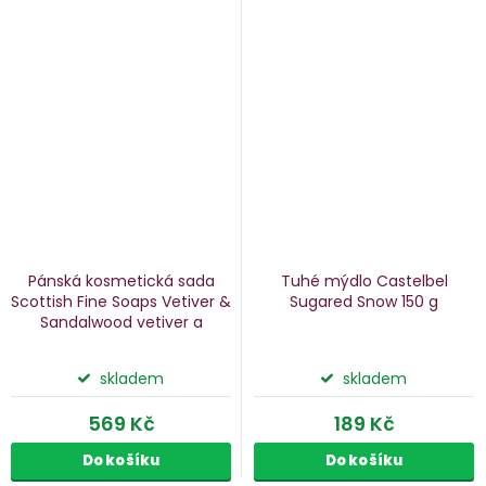
Pánská kosmetická sada
Tuhé mýdlo Castelbel
Scottish Fine Soaps Vetiver &
Sugared Snow
150 g
Sandalwood
vetiver a
santalové dřevo, 4 ks
skladem
skladem
569 Kč
189 Kč
Do košíku
Do košíku