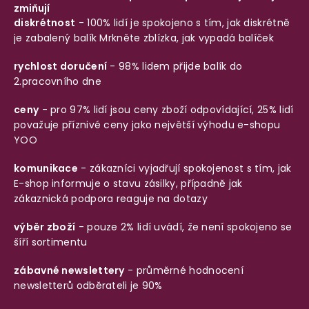
zmiňují
diskrétnost
- 100% lidí je spokojeno s tím, jak diskrétně
je zabalený balík
Mrkněte zblízka, jak vypadá balíček
rychlost doručení
- 98% lidem přijde balík do
2.pracovního dne
ceny
- pro 97% lidí jsou ceny zboží odpovídající, 25% lidí
považuje příznivé ceny jako největší výhodu e-shopu
YOO
komunikace
- zákazníci vyjadřují spokojenost s tím, jak
E-shop informuje o stavu zásilky, případně jak
zákaznická podpora reaguje na dotazy
výběr zboží
- pouze 2% lidí uvádí, že není spokojeno se
šíří sortimentu
zábavné newslettery
- průměrné hodnocení
newsletterů odběrateli je 90%