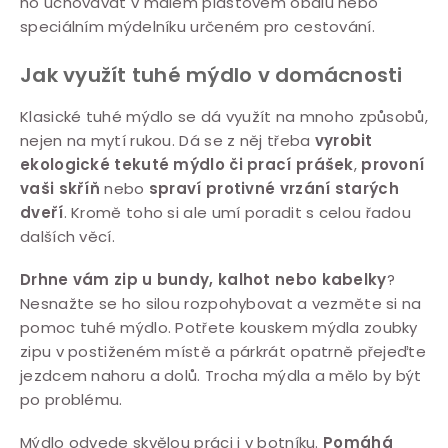
ho uchovávat v malém plastovém obalu nebo
speciálním mýdelníku určeném pro cestování.
Jak využít tuhé mýdlo v domácnosti
Klasické tuhé mýdlo se dá využít na mnoho způsobů,
nejen na mytí rukou. Dá se z něj třeba
vyrobit
ekologické tekuté mýdlo či prací prášek
,
provoní
vaši skříň
nebo
spraví protivné vrzání starých
dveří
. Kromě toho si ale umí poradit s celou řadou
dalších věcí.
Drhne vám zip u bundy, kalhot nebo kabelky
?
Nesnažte se ho silou rozpohybovat a vezměte si na
pomoc tuhé mýdlo. Potřete kouskem mýdla zoubky
zipu v postiženém místě a párkrát opatrně přejeďte
jezdcem nahoru a dolů. Trocha mýdla a mělo by být
po problému.
Mýdlo odvede skvělou práci i v botníku.
Pomáhá