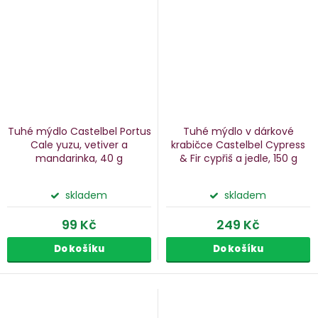
Tuhé mýdlo Castelbel Portus
Tuhé mýdlo v dárkové
Cale
yuzu, vetiver a
krabičce Castelbel Cypress
mandarinka, 40 g
& Fir
cypřiš a jedle, 150 g
skladem
skladem
99 Kč
249 Kč
Do košíku
Do košíku