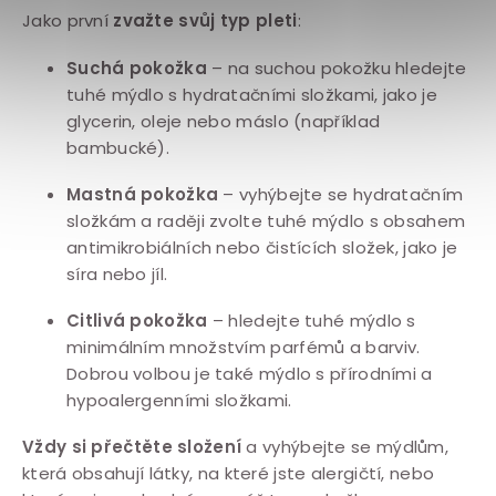
Jako první
zvažte svůj typ pleti
:
Suchá pokožka
– na suchou pokožku hledejte
tuhé mýdlo s hydratačními složkami, jako je
glycerin, oleje nebo máslo (například
bambucké).
Mastná pokožka
– vyhýbejte se hydratačním
složkám a raději zvolte tuhé mýdlo s obsahem
antimikrobiálních nebo čistících složek, jako je
síra nebo jíl.
Citlivá pokožka
– hledejte tuhé mýdlo s
minimálním množstvím parfémů a barviv.
Dobrou volbou je také mýdlo s přírodními a
hypoalergenními složkami.
Vždy si přečtěte složení
a vyhýbejte se mýdlům,
která obsahují látky, na které jste alergičtí, nebo