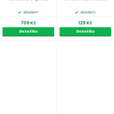
mandarinka a grapefruit, 5
meloun, 190 g
ks
skladem
skladem
709 Kč
129 Kč
Do košíku
Do košíku