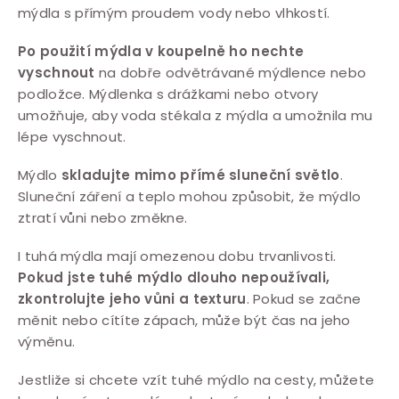
mýdla s přímým proudem vody nebo vlhkostí.
Po použití mýdla v koupelně ho nechte
vyschnout
na dobře odvětrávané mýdlence nebo
podložce. Mýdlenka s drážkami nebo otvory
umožňuje, aby voda stékala z mýdla a umožnila mu
lépe vyschnout.
Mýdlo
skladujte mimo přímé sluneční světlo
.
Sluneční záření a teplo mohou způsobit, že mýdlo
ztratí vůni nebo změkne.
I tuhá mýdla mají omezenou dobu trvanlivosti.
Pokud jste tuhé mýdlo dlouho nepoužívali,
zkontrolujte jeho vůni a texturu
. Pokud se začne
měnit nebo cítíte zápach, může být čas na jeho
výměnu.
Jestliže si chcete vzít tuhé mýdlo na cesty, můžete