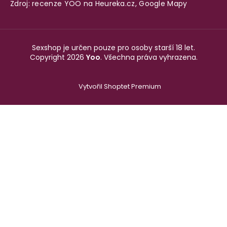
Zdroj: recenze YOO na
Heureka.cz
,
Google Mapy
Sexshop je určen pouze pro osoby starší 18 let.
Copyright 2026
Yoo
. Všechna práva vyhrazena.
Vytvořil Shoptet Premium