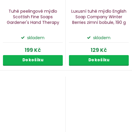
Tuhé peelingové mýdlo
Luxusní tuhé mýdlo English
Scottish Fine Soaps
Soap Company Winter
Gardener's Hand Therapy
Berries
zimní bobule, 190 g
220 g
skladem
skladem
199 Kč
129 Kč
Do košíku
Do košíku