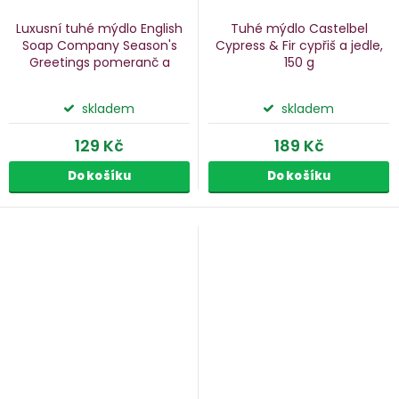
Luxusní tuhé mýdlo English
Tuhé mýdlo Castelbel
Soap Company Season's
Cypress & Fir
cypřiš a jedle,
Greetings
pomeranč a
150 g
skořice, 190 g
skladem
skladem
129 Kč
189 Kč
Do košíku
Do košíku