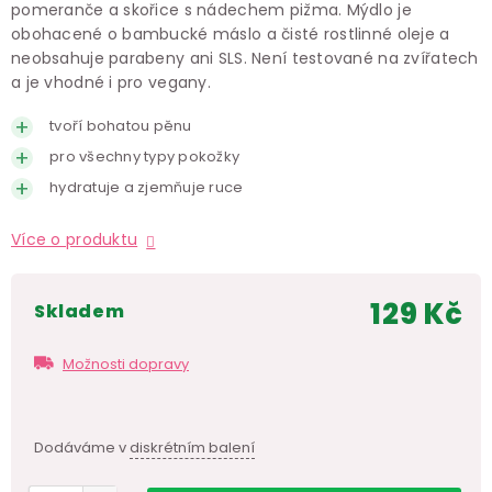
pomeranče a skořice s nádechem pižma. Mýdlo je
obohacené o bambucké máslo a čisté rostlinné oleje a
neobsahuje parabeny ani SLS. Není testované na zvířatech
a je vhodné i pro vegany.
tvoří bohatou pěnu
pro všechny typy pokožky
hydratuje a zjemňuje ruce
Více o produktu
129 Kč
skladem
Měr
cen
Možnosti dopravy
Dodáváme v
diskrétním balení