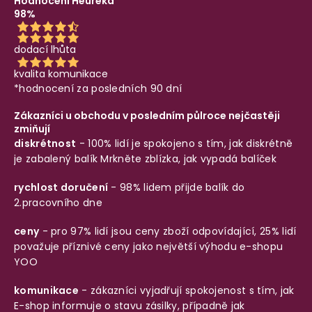
Hodnocení Heureka
98%
dodací lhůta
kvalita komunikace
*hodnocení za posledních 90 dní
Zákazníci u obchodu v posledním půlroce nejčastěji
zmiňují
diskrétnost
- 100% lidí je spokojeno s tím, jak diskrétně
je zabalený balík
Mrkněte zblízka, jak vypadá balíček
rychlost doručení
- 98% lidem přijde balík do
2.pracovního dne
ceny
- pro 97% lidí jsou ceny zboží odpovídající, 25% lidí
považuje příznivé ceny jako největší výhodu e-shopu
YOO
komunikace
- zákazníci vyjadřují spokojenost s tím, jak
E-shop informuje o stavu zásilky, případně jak