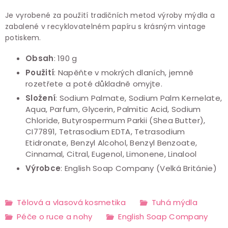
Je vyrobené za použití tradičních metod výroby mýdla a
zabalené v recyklovatelném papíru s krásným vintage
potiskem.
Obsah
: 190 g
Použití
: Napěňte v mokrých dlaních, jemně
rozetřete a poté důkladně omyjte.
Složení
: Sodium Palmate, Sodium Palm Kernelate,
Aqua, Parfum, Glycerin, Palmitic Acid, Sodium
Chloride, Butyrospermum Parkii (Shea Butter),
CI77891, Tetrasodium EDTA, Tetrasodium
Etidronate, Benzyl Alcohol, Benzyl Benzoate,
Cinnamal, Citral, Eugenol, Limonene, Linalool
Výrobce
: English Soap Company (Velká Británie)
Tělová a vlasová kosmetika
Tuhá mýdla
Péče o ruce a nohy
English Soap Company