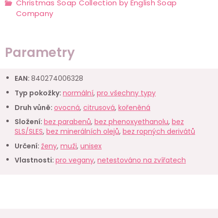
Christmas Soap Collection by English Soap
Company
Parametry
EAN
:
840274006328
Typ pokožky
:
normální
,
pro všechny typy
Druh vůně
:
ovocná
,
citrusová
,
kořeněná
Složení
:
bez parabenů
,
bez phenoxyethanolu
,
bez
SLS/SLES
,
bez minerálních olejů
,
bez ropných derivátů
Určení
:
ženy
,
muži
,
unisex
Vlastnosti
:
pro vegany
,
netestováno na zvířatech