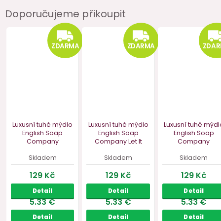
Doporučujeme přikoupit
ZDARMA
ZDA
ZDARMA
ZDARMA