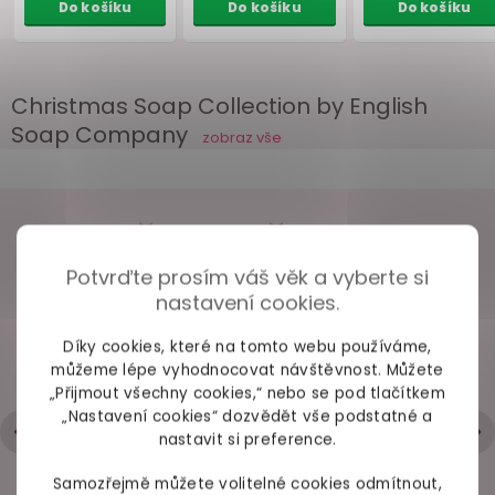
Christmas Soap Collection by English
Soap Company
zobraz vše
VAŠE ZKUŠENOSTI
Krém na ruce
Luxusní tuhé mýdlo
Tekuté m
Potvrďte prosím váš věk a vyberte si
English Soap
English Soap
ruce Engli
98% spokojených zákazníků z
2686 ověřených recenzí
nastavení cookies.
Company Jasmine
Company Merry
Company 
Peach
jasmín a
Christmas
břečťan
Peach
ja
Díky cookies, které na tomto webu používáme,
broskev, 75 ml
a cesmína, 190 g
broskev, 
+ Rychlé zpracování a odeslání
skladem
na cestě
skl
můžeme lépe vyhodnocovat návštěvnost. Můžete
- Trochu strohá komunikace přes mail
„Přijmout všechny cookies,“ nebo se pod tlačítkem
229 Kč
129 Kč
359 
„Nastavení cookies“ dozvědět vše podstatné a
Hodnocení obchodu je 5 z 5 hvězdiček.
|
6.5.2026
nastavit si preference.
Do košíku
Do košíku
Do ko
Samozřejmě můžete volitelné cookies odmítnout,