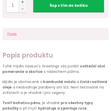
Šup
s tím
do košíku
Popis
Popis produktu
Tuhé mýdlo Season's Greetings vás potěší
sváteční vůní
pomeranče a skořice
s nádechem pižma.
Mýdlo je obohacené o
bambucké máslo
a
čisté rostlinné
oleje
a neobsahuje parabeny ani SLS. Není testované na
zvířatech a je vhodné i pro vegany.
Tvoří bohatou pěnu
, je vhodné
pro všechny typy
pokožky
a při mytí
hydratuje a zjemňuje ruce
.